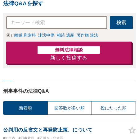
法律Q&Aを探す
検索
例）
離婚 慰謝料
誹謗中傷
相続 遺産
著作物 違法
無料法律相談
新しく投稿する
刑事事件の法律Q&A
新着順
回答数が多い順
役にたった順
公判用の反省文と再発防止策、について
#加害者
#刑事裁判
#万引き・窃盗罪