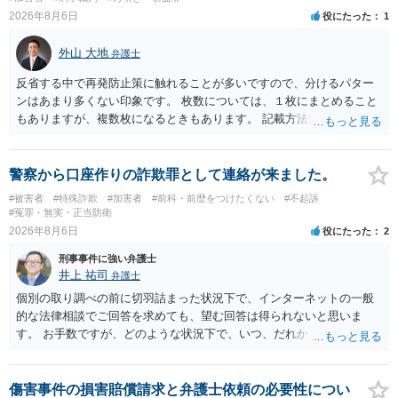
2026年8月6日
役にたった
1
外山 大地
弁護士
反省する中で再発防止策に触れることが多いですので、分けるパター
ンはあまり多くない印象です。 枚数については、１枚にまとめること
もありますが、複数枚になるときもあります。 記載方法については、
手書きかどうかで裁判官に与える印象が大きく変わることはないと思
います。 したがいまして、いずれも良いかと考えます。
警察から口座作りの詐欺罪として連絡が来ました。
#被害者
#特殊詐欺
#加害者
#前科・前歴をつけたくない
#不起訴
#冤罪・無実・正当防衛
2026年8月6日
役にたった
2
刑事事件に強い弁護士
井上 祐司
弁護士
個別の取り調べの前に切羽詰まった状況下で、インターネットの一般
的な法律相談でご回答を求めても、望む回答は得られないと思いま
す。 お手数ですが、どのような状況下で、いつ、だれからどのような
経緯で口座の提供を頼まれ開設したか、それによる詐欺等の収益がど
の程度だと聞いているのかということについて、お近くで詳細な法律
相談を受けられたうえで対処方法を探された方がよいと思われます。
傷害事件の損害賠償請求と弁護士依頼の必要性につい