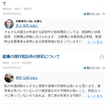
一般論でいえば、任意取り調べの場合、ＩＣレコーダーを持参して取
て
り調べ内容を録音することは必須だと考えます。
#被害者
#暴行・傷害罪
2026年8月6日
役にたった
1
刑事事件に強い弁護士
井上 祐司
弁護士
そもそも弁護士が作成する訴状中の損害費目としては、慰謝料と休業
損害、治療費は明確に分けられます。 治療費と休業損害は実額、慰謝
料は交通事故を基準にある程度相場が決まっていますが、全治１０日
間の打撲であれば実際のところ１０～１５万円程度が相場だと思われ
ます。 そうすると、弁護士に依頼した場合はおそらく高い確率で費用
倒れ（回収しても全額弁護士費用となる）となる可能性が高いものと
盗撮の現行犯以外の対応について
予想します。 本人訴訟で進める場合には、すでに刑事手続が終了して
#盗撮・のぞき
#加害者
いる以上、相手方に資力がないことが多く回収できないケースが多い
2026年8月6日
役にたった
1
（そのため、刑事事件の手続き中に、不本意ではあっても加害者の身
体拘束と、処分待ちという状況を利用して、被害弁償を受けておくこ
肥田 弘昭
弁護士
とが有効である場合が多い）ことを考慮しておく必要があります。
私の弁護経験からすると捜査や逮捕の可能性は低いかと思います。被
害者が気づいていないので被害届を出す可能性が低いこと、防犯カメ
ラに映っていないのであれば、第三者が告発する可能性も低いこと、
証拠は削除されていることからです。但し、「電車内で携帯で対面に
座る女性を盗撮(全体像写真1枚と5秒程度の動画)してしまいました。下