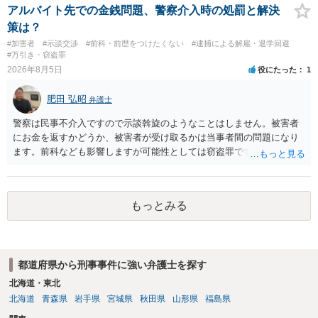
着や胸など強調したものではありません。」とありますが、少なくと
アルバイト先での金銭問題、警察介入時の処罰と解決
も捜査段階では性的姿態等撮影罪の被疑事実で逮捕勾留されるケース
策は？
が私の弁護経験では多くなった印象です（最終的には不起訴ないし各
#加害者
#示談交渉
#前科・前歴をつけたくない
#逮捕による解雇・退学回避
都道府県の迷惑防止条例違反になることもあります）。2度としないこ
#万引き・窃盗罪
とをお勧めいたします。ご参考にしてください。
2026年8月5日
役にたった
1
肥田 弘昭
弁護士
警察は民事不介入ですので示談斡旋のようなことはしません。被害者
にお金を返すかどうか、被害者が受け取るかは当事者間の問題になり
ます。前科なども影響しますが可能性としては窃盗罪ですので、逮捕
勾留や略式起訴などの可能性もあります。ご参考にしてください。
もっとみる
都道府県から刑事事件に強い弁護士を探す
北海道・東北
北海道
青森県
岩手県
宮城県
秋田県
山形県
福島県