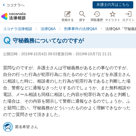
弁護士の方はこちら
ココナラへ
投稿する
探す
閲覧履歴
マイリスト
ログイン
ココナラ法律相談
法律Q&A
刑事事件の法律Q&A
法律Q&A「守秘
守秘義務についてなのですが
公開日時：
2019年10月4日 09:03
更新日時：
2019年10月7日 21:21
質問なのですが、弁護士さんは守秘義務があるとの事なのですが、
自分の行った行為が犯罪行為に当たるのかどうかなどを弁護士さん
に相談した時に、相談者のした行為が犯罪行為であると判断した場
合、警察などに通報なさったりするのでしょうか、また無料相談や
電話、メール相談も同様に相談した内容が犯罪行為であると判断し
た場合は、その内容を開示して警察に通報なさるのでしょうか。ふ
と疑問に思い、守秘義務がどういったものかよく理解できなかった
のでご質問させて頂きました。
匿名希望 さん