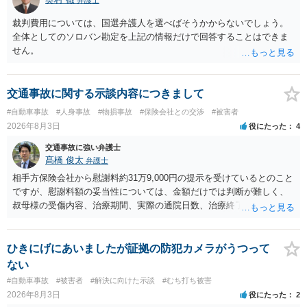
裁判費用については、国選弁護人を選べばそうかからないでしょう。
全体としてのソロバン勘定を上記の情報だけで回答することはできま
せん。
交通事故に関する示談内容につきまして
#自動車事故
#人身事故
#物損事故
#保険会社との交渉
#被害者
2026年8月3日
役にたった
4
交通事故に強い弁護士
髙橋 俊太
弁護士
相手方保険会社から慰謝料約31万9,000円の提示を受けているとのこと
ですが、慰謝料額の妥当性については、金額だけでは判断が難しく、
叔母様の受傷内容、治療期間、実際の通院日数、治療終了の経緯、後
遺症の有無、相手方保険会社から提示されている示談内容の内訳等を
確認する必要があります。保険会社から提示される慰謝料額について
は、弁護士が介入することにより増額を検討できる場合がありますの
ひきにげにあいましたが証拠の防犯カメラがうつって
で、以下の資料・情報を準備した上で、弁護士に個別に相談すること
ない
をお勧めいたします。 ・相手方保険会社から届いている示談金額の提
#自動車事故
#被害者
#解決に向けた示談
#むち打ち被害
示書類 ・叔母様の診断名、けがの内容 ・治療開始日及び治療終了日
2026年8月3日
役にたった
2
・入院の有無、通院回数 ・現在も症状が残っているか ・叔母様ご本人