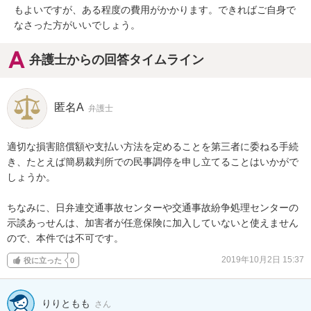
もよいですが、ある程度の費用がかかります。できればご自身で
なさった方がいいでしょう。
弁護士からの回答タイムライン
匿名A
弁護士
適切な損害賠償額や支払い方法を定めることを第三者に委ねる手続
き、たとえば簡易裁判所での民事調停を申し立てることはいかがで
しょうか。

ちなみに、日弁連交通事故センターや交通事故紛争処理センターの
示談あっせんは、加害者が任意保険に加入していないと使えません
ので、本件では不可です。
2019年10月2日 15:37
役に立った
0
りりともも
さん