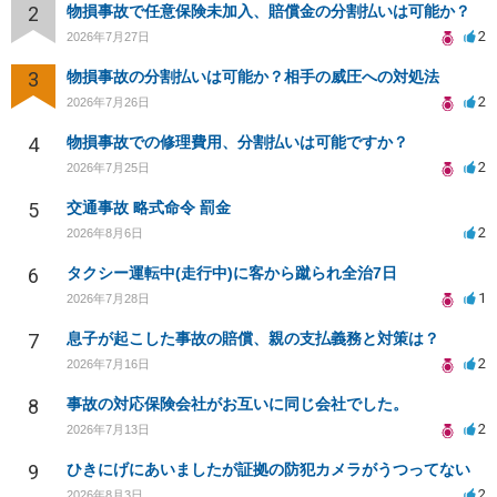
2
物損事故で任意保険未加入、賠償金の分割払いは可能か？
2
2026年7月27日
3
物損事故の分割払いは可能か？相手の威圧への対処法
2
2026年7月26日
4
物損事故での修理費用、分割払いは可能ですか？
2
2026年7月25日
5
交通事故 略式命令 罰金
2
2026年8月6日
6
タクシー運転中(走行中)に客から蹴られ全治7日
1
2026年7月28日
7
息子が起こした事故の賠償、親の支払義務と対策は？
2
2026年7月16日
8
事故の対応保険会社がお互いに同じ会社でした。
2
2026年7月13日
9
ひきにげにあいましたが証拠の防犯カメラがうつってない
2
2026年8月3日