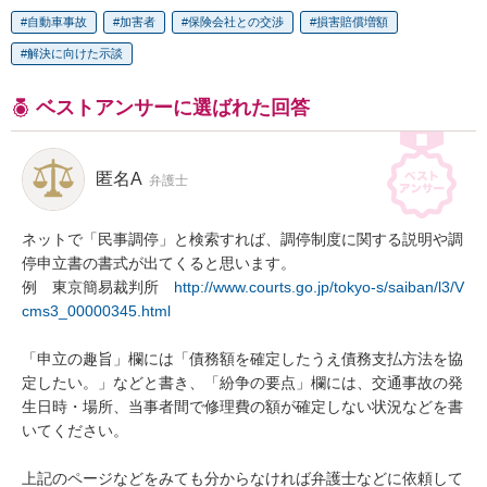
自動車事故
加害者
保険会社との交渉
損害賠償増額
解決に向けた示談
ベストアンサーに選ばれた回答
匿名A
弁護士
ネットで「民事調停」と検索すれば、調停制度に関する説明や調
停申立書の書式が出てくると思います。

例　東京簡易裁判所　
http://www.courts.go.jp/tokyo-s/saiban/l3/V
cms3_00000345.html
「申立の趣旨」欄には「債務額を確定したうえ債務支払方法を協
定したい。」などと書き、「紛争の要点」欄には、交通事故の発
生日時・場所、当事者間で修理費の額が確定しない状況などを書
いてください。

上記のページなどをみても分からなければ弁護士などに依頼して