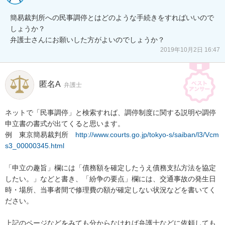
簡易裁判所への民事調停とはどのような手続きをすればいいので
しょうか？

弁護士さんにお願いした方がよいのでしょうか？
2019年10月2日 16:47
匿名A
弁護士
ネットで「民事調停」と検索すれば、調停制度に関する説明や調停
申立書の書式が出てくると思います。

例　東京簡易裁判所　
http://www.courts.go.jp/tokyo-s/saiban/l3/Vcm
s3_00000345.html
「申立の趣旨」欄には「債務額を確定したうえ債務支払方法を協定
したい。」などと書き、「紛争の要点」欄には、交通事故の発生日
時・場所、当事者間で修理費の額が確定しない状況などを書いてく
ださい。

上記のページなどをみても分からなければ弁護士などに依頼しても