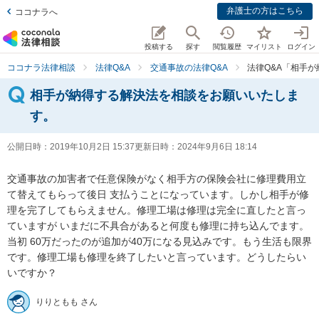
弁護士の方はこちら
ココナラへ
投稿する
探す
閲覧履歴
マイリスト
ログイン
ココナラ法律相談
法律Q&A
交通事故の法律Q&A
法律Q&A「相手
相手が納得する解決法を相談をお願いいたしま
す。
公開日時：
2019年10月2日 15:37
更新日時：
2024年9月6日 18:14
交通事故の加害者で任意保険がなく相手方の保険会社に修理費用立
て替えてもらって後日 支払うことになっています。しかし相手が修
理を完了してもらえません。修理工場は修理は完全に直したと言っ
ていますが いまだに不具合があると何度も修理に持ち込んでます。
当初 60万だったのが追加が40万になる見込みです。もう生活も限界
です。修理工場も修理を終了したいと言っています。どうしたらい
いですか？
りりともも さん