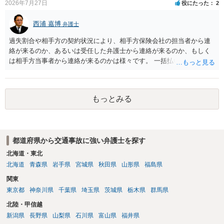
2026年7月27日
役にたった
2
西浦 嘉博
弁護士
過失割合や相手方の契約状況により、相手方保険会社の担当者から連
絡が来るのか、あるいは受任した弁護士から連絡が来るのか、もしく
は相手方当事者から連絡が来るのかは様々です。 一括払いや分割払い
は、和解交渉の際の条件となります。 相手方が相談者さんの損害賠償
金の支払いにつき、分割払いに合意すれば、和解は可能です。 他方で
合意しなければ和解できないことになります。 今後の見通しを知る為
もっとみる
に、交渉の方向性につき、最寄りの法律事務所で相談だけでもされる
ことも検討ください。
都道府県から交通事故に強い弁護士を探す
北海道・東北
北海道
青森県
岩手県
宮城県
秋田県
山形県
福島県
関東
東京都
神奈川県
千葉県
埼玉県
茨城県
栃木県
群馬県
北陸・甲信越
新潟県
長野県
山梨県
石川県
富山県
福井県