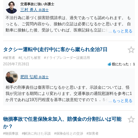
やご家族等が加入している保険に、今回の事故で利用できる弁護士費
交通事故に強い弁護士
用特約が付帯しているか なお、被害者は叔母様ご本人となりますの
三村 勇人
弁護士
で、弁護士が受任する場合には、叔母様ご本人の依頼意思等を確認す
不法行為に基づく損害賠償請求は、過失であっても認められます。 も
る必要があります。日本語での十分な意思疎通が難しいとのことです
っとも、ご質問内容から、接触の立証は必要になるかと思います。 自
ので、そのあたりのご事情も踏まえて、依頼意思の確認方法等を検討
動車に接触した後、受診していれば、医療記録も立証に使えるかと思
する必要があると思われます。
います。 いずれにせよ、多角的に検討する必要がありますので、弁護
士にご相談ください。
タクシー運転中(走行中)に客から蹴られ全治7日
#被害者
#むち打ち被害
#ドライブレコーダー証拠活用
2026年7月28日
役にたった
1
肥田 弘昭
弁護士
相手の刑事責任は傷害罪になるかと思います。示談金については、怪
我が完治する期間により変わります。交通事故の通院慰謝料を参考に1
か月であれば19万円程度を基準に故意犯ですので１．５倍か2倍程度す
る金額が相場かと思います。完治の期間が延びればその分慰謝料額も
上がるかと思います。ご参考にしてください。
物損事故で任意保険未加入、賠償金の分割払いは可能
か？
#物損事故
#解決に向けた示談
#保険会社との交渉
#加害者