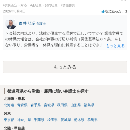
に有効になるわけではありません。契約が労働契約に近い実態なら労
#労災認定・対応
#正社員・契約社員
#労働審判
基法16条で無効となる余地があり、そうでなくても、金額が事務所の
2026年8月4日
役にたった
2
損害と比べて過大なら無効や減額が争点になります。 ・契約前の修正
交渉は一般的です。 交渉の方向としては、上限額を設ける、実損害ベ
白井 弘昭
弁護士
ースにする、算定根拠を明確化する、違約金ではなく「合理的な実
費・未回収費用のみ」に限定する、などが典型です。 ・弁護士に契約
＞会社の内規より、法律が優先する理解で正しいですか？ 業務労災で
前に契約書の内容をレビューしてもらう価値は十分にあると思われま
の休職の場合は、会社が休職の打切り補償（労働基準法８１条）をし
す。 争点は、契約類型が雇用か業務委託か、実態として労働者性があ
ない限り、労働者を、休職を理由に解雇することはできません（労働
るか、解除事由が双方にどう定められているか、違約金の算定根拠が
基準法19条）。 会社の就業規則にて定められている休職期間及び休職
合理的か、という複数論点に分かれます。契約前なら、交渉のパワー
期間満了による退職は、業務労災への適用はありませんので、ご安心
バランスの問題もありますが、修正余地があるうえ、後から争うより
ください。 仮に会社が打切り補償をせずに解雇した場合は、不当解雇
コストを抑えやすいので、資料等を持参の上弁護士に確認されること
もっとみる
に当たります。 ＞労災の休業補償と、所得補償保険の保険金とは別
をお勧めします。 ・事務所側の解除でも、解除理由によってはタレン
に、受け取れる金銭はありますでしょうか？ 業務労災の場合は、会社
ト側に損害賠償が発生する建付けになっていることはあります。ただ
の安全配慮義務違反が認められると解されますので、会社の損害賠償
し、事務所側が一方的に解除したのにタレントへ違約金を課す設計
責任（治療費、通院慰謝料、入院費、入院慰謝料、後遺障害慰謝料、
は、合理性や対価性を欠くとして争いやすいです。逆に、タレント側
都道府県から労働・雇用に強い弁護士を探す
逸失利益等）が認められる可能性が高いと思われます。 また、業務労
の重大な契約違反がある場合は、実損害の範囲で請求される可能性は
災での第三者行為傷害（同僚の不注意等による事故）の場合は、当該
北海道・東北
あります。
第三者の賠償責任も考えられます。 労災で支払われた分は、損害額か
北海道
青森県
岩手県
宮城県
秋田県
山形県
福島県
ら控除（損益相殺）されますが、それを超えた部分は、会社もしく
関東
は、第三者から支払ってもらうことになります。 会社等との交渉が必
東京都
神奈川県
千葉県
埼玉県
茨城県
栃木県
群馬県
要になると思います（良い会社でしたら、自ら話してくると思います
が・・・）。極めて専門的な話ですので、詳細もしくは対応を最寄り
北陸・甲信越