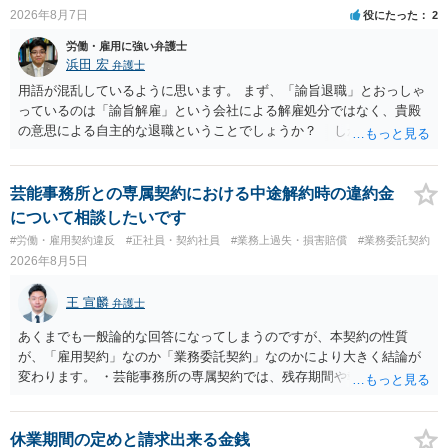
7:00 に相談してみてください。同じように未払となった他の従業員の
2026年8月7日
役にたった
2
方がいれば一緒に相談してみるといいでしょう。
労働・雇用に強い弁護士
浜田 宏
弁護士
用語が混乱しているように思います。 まず、「諭旨退職」とおっしゃ
っているのは「諭旨解雇」という会社による解雇処分ではなく、貴殿
の意思による自主的な退職ということでしょうか？ しかし、記載さ
れた経緯からすると、事実上は解雇処分であると解する余地がありま
す。 その場合、解雇には客観的で合理的な理由が必要であり、かつ
解雇という処分が社会通念上相当と認められない限り、解雇は無効で
芸能事務所との専属契約における中途解約時の違約金
す。 結局、貴殿のネット炎上の内容や原因、勤務先に与えた影響な
について相談したいです
どを具体的に検討しなければ、何とも申し上げることができません。
#労働・雇用契約違反
#正社員・契約社員
#業務上過失・損害賠償
#業務委託契約
また、育児休業法関係の問題もあるかもしれません。 ある程度労働
2026年8月5日
法に関する専門的な知識が必要な事案ですので、一度、お近くの弁護
士にご相談下さい。
王 宣麟
弁護士
あくまでも一般論的な回答になってしまうのですが、本契約の性質
が、「雇用契約」なのか「業務委託契約」なのかにより大きく結論が
変わります。 ・芸能事務所の専属契約では、残存期間や報酬額、投下
コストを基準に違約金や損害金を設定する例はあります。ただし、実
務上よくあるからといって当然に適法という意味ではなく、実際の損
害との対応関係や合理性が重要です。 ・違約金に上限がなくても、常
休業期間の定めと請求出来る金銭