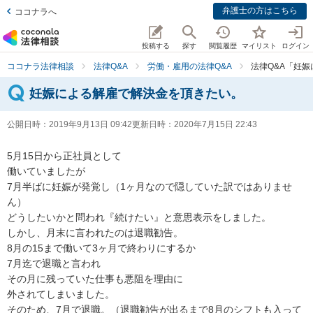
弁護士の方はこちら
ココナラへ
投稿する
探す
閲覧履歴
マイリスト
ログイン
ココナラ法律相談
法律Q&A
労働・雇用の法律Q&A
法律Q&A「妊
妊娠による解雇で解決金を頂きたい。
公開日時：
2019年9月13日 09:42
更新日時：
2020年7月15日 22:43
5月15日から正社員として

働いていましたが

7月半ばに妊娠が発覚し（1ヶ月なので隠していた訳ではありませ
ん）

どうしたいかと問われ『続けたい』と意思表示をしました。

しかし、月末に言われたのは退職勧告。

8月の15まで働いて3ヶ月で終わりにするか

7月迄で退職と言われ

その月に残っていた仕事も悪阻を理由に

外されてしまいました。

そのため、7月で退職。（退職勧告が出るまで8月のシフトも入って