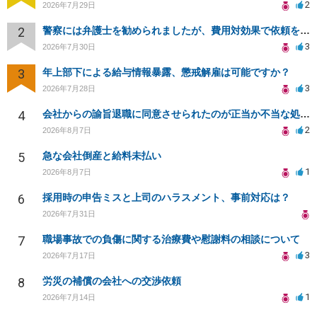
2
2026年7月29日
2
警察には弁護士を勧められましたが、費用対効果で依頼をすることを躊躇しています。
3
2026年7月30日
3
年上部下による給与情報暴露、懲戒解雇は可能ですか？
3
2026年7月28日
4
会社からの諭旨退職に同意させられたのが正当か不当な処分かどうか教えてほしい
2
2026年8月7日
5
急な会社倒産と給料未払い
1
2026年8月7日
6
採用時の申告ミスと上司のハラスメント、事前対応は？
2026年7月31日
7
職場事故での負傷に関する治療費や慰謝料の相談について
3
2026年7月17日
8
労災の補償の会社への交渉依頼
1
2026年7月14日