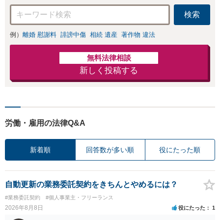
検索
例）
離婚 慰謝料
誹謗中傷
相続 遺産
著作物 違法
無料法律相談
新しく投稿する
労働・雇用の法律Q&A
新着順
回答数が多い順
役にたった順
自動更新の業務委託契約をきちんとやめるには？
#業務委託契約
#個人事業主・フリーランス
2026年8月8日
役にたった
1