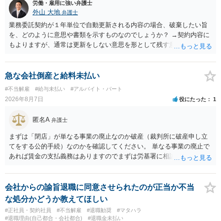
労働・雇用に強い弁護士
外山 大地
弁護士
業務委託契約が１年単位で自動更新される内容の場合、破棄したい旨
を、どのように意思や書類を示すものなのでしょうか？ →契約内容に
もよりますが、通常は更新をしない意思を形として残す意味で、書面
やメールで伝えることが多いという印象です。 そのような形だけの数
の確保の他に何か企業側にメリットがあるのでしょうか？ →企業側の
メリットは分かりかねますが、ご質問者様が業務を受託する側のお立
急な会社倒産と給料未払い
場であれば、自動更新で契約が延長されると、企業側は報酬を支払う
#不当解雇
#給与未払い
#アルバイト・パート
義務を負うことになるので（ご質問者様も業務を提供する義務を負
2026年8月7日
役にたった
1
う）、放置をすることは望ましい状態ではないと思料いたします。
匿名A
弁護士
まずは「閉店」が単なる事業の廃止なのか破産（裁判所に破産申し立
てをする公的手続）なのかを確認してください。 単なる事業の廃止で
あれば賃金の支払義務はありますのでまずは労基署に相談してくださ
い。破産申立てであれば破産手続きの中で破産管財人から（全額は難
しいかもしれませんが）賃金などの労働債権は他の債務より優先して
支払われます。ただし支払までにかなり時間がかかるでしょう。 さら
会社からの諭旨退職に同意させられたのが正当か不当
に、「独立行政法人労働者健康安全機構 」という公的機関が未払賃金
な処分かどうか教えてほしい
の立替事業を行っています。詳しくは、同機構の＜未払賃金立替払相
#正社員・契約社員
#不当解雇
#退職勧奨
#マタハラ
談コーナー＞ TEL 044-431-8663 相談時間：土日祝日を除く9:15～1
#退職理由(自己都合・会社都合)
#退職金未払い