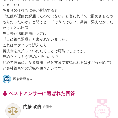
いました）

あまりの仕打ちに夫が抗議するも

『妊娠を理由に解雇したのではない』と言われ『では辞めさせるつ
もりだったのか』と問うと、『そうではない。期待に添えなかった
だけ』との回答。

先日来た退職理由証明には

『自己都合退職』と書かれていました。

これはマタハラで訴えたり

解決金を支払っていただくことは可能でしょうか。

辞めたのはもう辞めたでいいので

せめて妊娠にかかる費用（産休前まで支払われるはずだった給与）
と会社都合での退職を頂きたいです。
匿名希望 さん
ベストアンサーに選ばれた回答
内藤 政信
弁護士