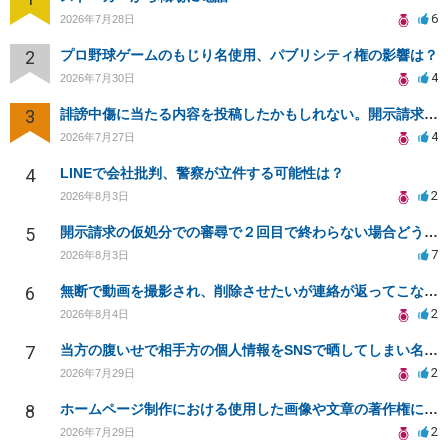
6
2026年7月28日
2
プロ野球ゲームのもじり名使用、パブリシティ権の影響は？
4
2026年7月30日
3
誹謗中傷に当たる内容を投稿したかもしれない。開示請求や民事刑事裁判に発展しうるのか教えて欲しい。
4
2026年7月27日
4
LINEで会社批判、警察が立件する可能性は？
2
2026年8月3日
5
開示請求の仮処分での審尋で２回目で終わらない場合どうしたらいいですか
7
2026年8月3日
6
無断で動画を撮影され、削除させたいが連絡が返ってこない。
2
2026年8月4日
7
当方の腹いせで相手方の個人情報をSNSで晒してしまい名誉毀損させてしまったかもしれない
2
2026年7月29日
8
ホームページ制作における使用した画像や文章の著作権について
2
2026年7月29日