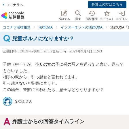
弁護士の方はこちら
ココナラへ
投稿する
探す
閲覧履歴
マイリスト
ログイン
ココナラ法律相談
法律Q&A
インターネットの法律Q&A
法律Q&A
児童ポルノになりますか？
公開日時：
2019年9月8日 20:52
更新日時：
2024年9月4日 11:43
子供（中一）が、小６の女の子に裸の写メを送ってと言い、送って
もらいました。

相手の親から、引っ越せと言われてます。

引っ越さないと警察に言うと。

この場合、警察に言われたら、息子はどうなりますか？
ななほ さん
弁護士からの回答タイムライン