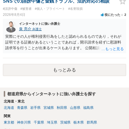
下の拘禁刑又は五十万円以下の罰金に処する。 一 威迫し、偽計を用
SNSでの誹謗中傷と金銭トラブル、法的対応の相談
い又は誘惑して面会を要求すること。 二 拒まれたにもかかわらず、
#誹謗中傷
#被害者
#個人・プライベート
#名誉毀損
反復して面会を要求すること。 三 金銭その他の利益を供与し、又は
2026年8月4日
役にたった
2
その申込み若しくは約束をして面会を要求すること。 2前項の罪を犯
し、よってわいせつの目的で当該十六歳未満の者と面会をした者は、
インターネットに強い弁護士
二年以下の拘禁刑又は百万円以下の罰金に処する。
泉 亮介
弁護士
実際にその人が権利侵害行為をしたと認められるものであり，それが
証明できる証拠があるということであれば，開示請求を経ずに慰謝料
請求等を行うことが出来るケースもあります。 公開相談の場では回答
は難しいかと思われますので，お手持ちの証拠資料を持参の上弁護士
に個別に相談されると良いでしょう。
もっとみる
都道府県からインターネットに強い弁護士を探す
北海道・東北
北海道
青森県
岩手県
宮城県
秋田県
山形県
福島県
関東
東京都
神奈川県
千葉県
埼玉県
茨城県
栃木県
群馬県