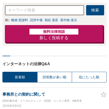
【神田駅4分】
検索
例）
離婚 慰謝料
誹謗中傷
相続 遺産
著作物 違法
無料法律相談
新しく投稿する
インターネットの法律Q&A
新着順
回答数が多い順
役にたった順
事務所との契約に関して
#契約書作成・リーガルチェック
#芸能・エンタメ業界
#被害者
2026年8月6日