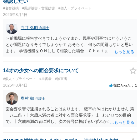
確認したい
訴訟外の交渉で相手方が認めれば負担させることができるでしょう。
#名誉毀損
#風評被害・営業妨害
#個人・プライベート
訴訟で判決となった場合は、実際の弁護士費用が認められる場合と認
2026年8月4日
められない場合があり何ともいえないところでしょう。
白井 弘昭
弁護士
＞前職場に報告すべきでしょうか？また、民事や刑事ではどういうこ
とが問題になりそうでしょうか？ おそらく、何らの問題もないと思い
ます。 学習機能をＯＮにして相談した場合、Ｃｈａｔｇｐｔがｏｐｅ
ｎＡＩに相談内容を蓄積し、他の質問者への何らかの回答の際に参照
する可能性がありますが、個人名や会社名を特定していない限り、一
般論として抽象化されて回答に織り込まれる可能性が生じるにすぎま
14才の少女への面会要求について
せんので、その情報自体が、秘密情報に当たるとは思えませんし、名
#個人・プライベート
#加害者
#被害者
誉棄損として、個人や会社に対する誹謗中傷の不特定多数への公開に
2026年8月4日
役にたった
1
当たるとも思われません。 もちろん、誰がその内容をｃｈａｔｇｐｔ
に入力したかも第三者にしられることはないので、個人や会社の特定
奥村 徹
弁護士
をせずに書き込んだことで（おそらく特定して書き込んだとして
も）、相談者さんが刑事民事の責任に問われることはないでしょう。
面会要求罪で逮捕されることはあります。 確率の％はわかりません 第
私見ながらご参考まで。
一八二条（十六歳未満の者に対する面会要求等） 1 わいせつの目的
で、十六歳未満の者に対し、次の各号に掲げるいずれかの行為をした
者（当該十六歳未満の者が十三歳以上である場合については、その者
が生まれた日より五年以上前の日に生まれた者に限る。）は、一年以