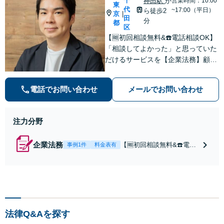
千
神田駅
か
営業時間：10:00
東
代
~17:00（平日）
ら徒歩2
京
|
田
分
都
区
【🆓初回相談無料&☎️電話相談OK】
「相談してよかった」と思っていた
だけるサービスを【企業法務】顧問
契約月額9,800円〜。低コスト・縛
りなし・相談回数無制限を叶えた企
電話でお問い合わせ
メールでお問い合わせ
業法務プラン
注力分野
企業法務
【🆓初回相談無料&☎️電話
事例1件
料金表有
相談OK】顧問契約月額9,8
00円〜｜顧問契約300社以
上の豊富な実績！契約の縛
りなし／相談回数無制限／
低コストではじめられるサ
ブスク型企業法務。経験豊
法律Q&Aを探す
富な弁護士が丁寧に対応。