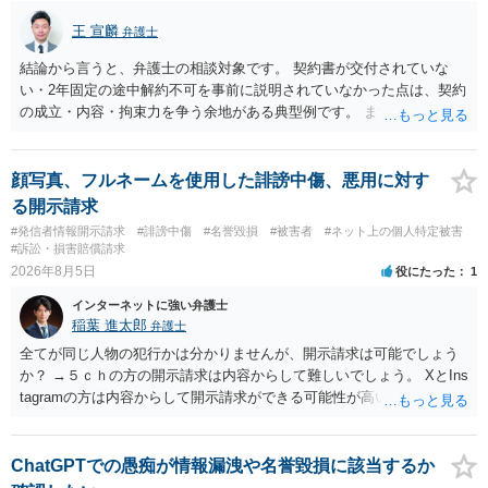
王 宣麟
弁護士
結論から言うと、弁護士の相談対象です。 契約書が交付されていな
い・2年固定の途中解約不可を事前に説明されていなかった点は、契約
の成立・内容・拘束力を争う余地がある典型例です。 まずは、運営と
のやり取り、規約のスクショ等の証拠を集めて、弁護士に相談されて
みてはいかがでしょうか。 また同時並行で（もしまだされていないの
であれば）書面で退所意思の明確化はしておくべきだと考えます。
顔写真、フルネームを使用した誹謗中傷、悪用に対す
る開示請求
#発信者情報開示請求
#誹謗中傷
#名誉毀損
#被害者
#ネット上の個人特定被害
#訴訟・損害賠償請求
2026年8月5日
役にたった
1
インターネットに強い弁護士
稲葉 進太郎
弁護士
全てが同じ人物の犯行かは分かりませんが、開示請求は可能でしょう
か？ →５ｃｈの方の開示請求は内容からして難しいでしょう。 XとIns
tagramの方は内容からして開示請求ができる可能性が高いでしょう。
ただ、アカウントが削除されていると開示請求は失敗する可能性が高
いでしょう。７月中にアカウントが削除されている場合、今から進め
ても失敗する可能性が高いように思われます。 相手を特定できた場
ChatGPTでの愚痴が情報漏洩や名誉毀損に該当するか
合、相手に全ての弁護士費用を負担させることは可能でしょうか？ →