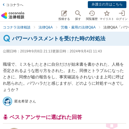
弁護士の方はこちら
ココナラへ
投稿する
探す
閲覧履歴
マイリスト
ログイン
ココナラ法律相談
法律Q&A
労働・雇用の法律Q&A
法律Q&A「パ
パワーハラスメントを受けた時の対処法
公開日時：
2019年9月8日 21:13
更新日時：
2024年9月4日 11:43
職場で、ミスをしたときに自分だけが始末書を書かされた、人格を
否定されるような怒り方をされた。また、同僚とトラブルになった
ときに、同僚が嘘の報告をし、事実確認をされないまま上司に呼ば
れ怒られた。パワハラだと感じますが、どのように対処すべきでし
ょうか？
匿名希望 さん
ベストアンサーに選ばれた回答