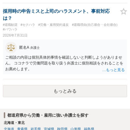
合理的か、という複数論点に分かれます。契約前なら、交渉のパワー
期間満了による退職は、業務労災への適用はありませんので、ご安心
バランスの問題もありますが、修正余地があるうえ、後から争うより
ください。 仮に会社が打切り補償をせずに解雇した場合は、不当解雇
採用時の申告ミスと上司のハラスメント、事前対応
コストを抑えやすいので、資料等を持参の上弁護士に確認されること
に当たります。 ＞労災の休業補償と、所得補償保険の保険金とは別
は？
をお勧めします。 ・事務所側の解除でも、解除理由によってはタレン
に、受け取れる金銭はありますでしょうか？ 業務労災の場合は、会社
#退職勧奨
#セクハラ
#労働・雇用契約違反
#退職理由(自己都合・会社都合)
ト側に損害賠償が発生する建付けになっていることはあります。ただ
の安全配慮義務違反が認められると解されますので、会社の損害賠償
#パワハラ
し、事務所側が一方的に解除したのにタレントへ違約金を課す設計
責任（治療費、通院慰謝料、入院費、入院慰謝料、後遺障害慰謝料、
2026年7月31日
は、合理性や対価性を欠くとして争いやすいです。逆に、タレント側
逸失利益等）が認められる可能性が高いと思われます。 また、業務労
の重大な契約違反がある場合は、実損害の範囲で請求される可能性は
災での第三者行為傷害（同僚の不注意等による事故）の場合は、当該
匿名A
弁護士
あります。
第三者の賠償責任も考えられます。 労災で支払われた分は、損害額か
ら控除（損益相殺）されますが、それを超えた部分は、会社もしく
ご相談の内容は個別具体的事情を確認しないと判断しようがありませ
は、第三者から支払ってもらうことになります。 会社等との交渉が必
ん。 ココナラで労働問題を取り扱う弁護士に個別相談をされることを
要になると思います（良い会社でしたら、自ら話してくると思います
お薦めします。
が・・・）。極めて専門的な話ですので、詳細もしくは対応を最寄り
の弁護士にご相談ください。 以上、ご参考まで。
もっとみる
都道府県から労働・雇用に強い弁護士を探す
北海道・東北
北海道
青森県
岩手県
宮城県
秋田県
山形県
福島県