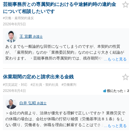
解雇という処分が社会通念上相当と認められない限り、解雇は無効で
芸能事務所との専属契約における中途解約時の違約金
す。 結局、貴殿のネット炎上の内容や原因、勤務先に与えた影響な
について相談したいです
どを具体的に検討しなければ、何とも申し上げることができません。
#労働・雇用契約違反
また、育児休業法関係の問題もあるかもしれません。 ある程度労働
2026年8月5日
法に関する専門的な知識が必要な事案ですので、一度、お近くの弁護
士にご相談下さい。
王 宣麟
弁護士
あくまでも一般論的な回答になってしまうのですが、本契約の性質
が、「雇用契約」なのか「業務委託契約」なのかにより大きく結論が
変わります。 ・芸能事務所の専属契約では、残存期間や報酬額、投下
コストを基準に違約金や損害金を設定する例はあります。ただし、実
務上よくあるからといって当然に適法という意味ではなく、実際の損
害との対応関係や合理性が重要です。 ・違約金に上限がなくても、常
休業期間の定めと請求出来る金銭
に有効になるわけではありません。契約が労働契約に近い実態なら労
#労災認定・対応
#正社員・契約社員
#労働審判
基法16条で無効となる余地があり、そうでなくても、金額が事務所の
2026年8月4日
役にたった
2
損害と比べて過大なら無効や減額が争点になります。 ・契約前の修正
交渉は一般的です。 交渉の方向としては、上限額を設ける、実損害ベ
白井 弘昭
弁護士
ースにする、算定根拠を明確化する、違約金ではなく「合理的な実
費・未回収費用のみ」に限定する、などが典型です。 ・弁護士に契約
＞会社の内規より、法律が優先する理解で正しいですか？ 業務労災で
前に契約書の内容をレビューしてもらう価値は十分にあると思われま
の休職の場合は、会社が休職の打切り補償（労働基準法８１条）をし
す。 争点は、契約類型が雇用か業務委託か、実態として労働者性があ
ない限り、労働者を、休職を理由に解雇することはできません（労働
るか、解除事由が双方にどう定められているか、違約金の算定根拠が
基準法19条）。 会社の就業規則にて定められている休職期間及び休職