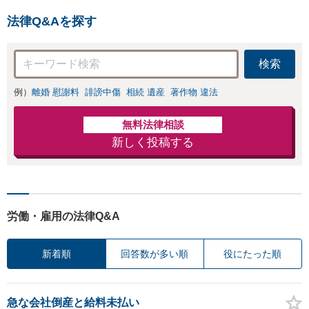
ブスク型企業法務。経験豊
法律Q&Aを探す
富な弁護士が丁寧に対応。
【神田駅4分】
検索
例）
離婚 慰謝料
誹謗中傷
相続 遺産
著作物 違法
無料法律相談
新しく投稿する
労働・雇用の法律Q&A
新着順
回答数が多い順
役にたった順
急な会社倒産と給料未払い