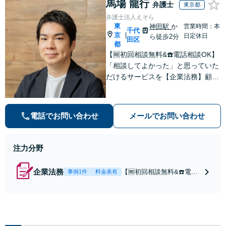
馬場 龍行
弁護士
東京都
弁護士法人えそら
東
神田駅
か
営業時間：本
千代
京
|
日定休日
ら徒歩2分
田区
都
【🆓初回相談無料&☎️電話相談OK】
「相談してよかった」と思っていた
だけるサービスを【企業法務】顧問
契約月額9,800円〜。低コスト・縛
りなし・相談回数無制限を叶えた企
業法務プラン
電話でお問い合わせ
メールでお問い合わせ
注力分野
企業法務
【🆓初回相談無料&☎️電話
事例1件
料金表有
相談OK】顧問契約月額9,8
00円〜｜顧問契約300社以
上の豊富な実績！契約の縛
りなし／相談回数無制限／
低コストではじめられるサ