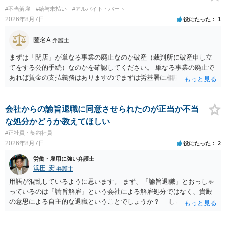
#不当解雇
#給与未払い
#アルバイト・パート
2026年8月7日
役にたった
1
匿名A
弁護士
まずは「閉店」が単なる事業の廃止なのか破産（裁判所に破産申し立
てをする公的手続）なのかを確認してください。 単なる事業の廃止で
あれば賃金の支払義務はありますのでまずは労基署に相談してくださ
い。破産申立てであれば破産手続きの中で破産管財人から（全額は難
しいかもしれませんが）賃金などの労働債権は他の債務より優先して
支払われます。ただし支払までにかなり時間がかかるでしょう。 さら
会社からの諭旨退職に同意させられたのが正当か不当
に、「独立行政法人労働者健康安全機構 」という公的機関が未払賃金
な処分かどうか教えてほしい
の立替事業を行っています。詳しくは、同機構の＜未払賃金立替払相
#正社員・契約社員
談コーナー＞ TEL 044-431-8663 相談時間：土日祝日を除く9:15～1
2026年8月7日
役にたった
2
7:00 に相談してみてください。同じように未払となった他の従業員の
方がいれば一緒に相談してみるといいでしょう。
労働・雇用に強い弁護士
浜田 宏
弁護士
用語が混乱しているように思います。 まず、「諭旨退職」とおっしゃ
っているのは「諭旨解雇」という会社による解雇処分ではなく、貴殿
の意思による自主的な退職ということでしょうか？ しかし、記載さ
れた経緯からすると、事実上は解雇処分であると解する余地がありま
す。 その場合、解雇には客観的で合理的な理由が必要であり、かつ