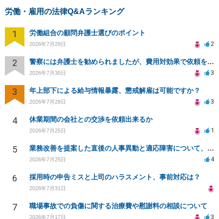
労働・雇用の法律Q&Aランキング
1
労働組合の顧問弁護士選びのポイント
2
2026年7月29日
2
警察には弁護士を勧められましたが、費用対効果で依頼をすることを躊躇しています。
3
2026年7月30日
3
年上部下による給与情報暴露、懲戒解雇は可能ですか？
3
2026年7月28日
4
休業期間の会社との交渉を依頼出来るか
1
2026年7月25日
5
業務改善を提案した直後の人事異動と適応障害について、法的に問題があるか相談したいです。
4
2026年7月25日
6
採用時の申告ミスと上司のハラスメント、事前対応は？
2026年7月31日
7
職場事故での負傷に関する治療費や慰謝料の相談について
3
2026年7月17日