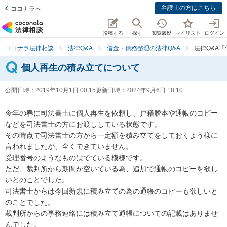
弁護士の方はこちら
ココナラへ
投稿する
探す
閲覧履歴
マイリスト
ログイン
ココナラ法律相談
法律Q&A
借金・債務整理の法律Q&A
法律Q&A
個人再生の積み立てについて
公開日時：
2019年10月1日 00:15
更新日時：
2024年9月6日 18:10
今年の春に司法書士に個人再生を依頼し、戸籍謄本や通帳のコピー
などを司法書士の方にお渡ししている状態です。

その時点で司法書士の方から一定額を積み立てをしておくよう様に
言われましたが、全くできていません。

受理番号のようなものはでている模様です。

ただ、裁判所から期間が空いている為、追加で通帳のコピーを欲し
いとのことでした。

司法書士からは今回新規に積み立ての為の通帳のコピーも欲しいと
のことでした。

裁判所からの事務連絡には積み立て通帳についての記載はありませ
んでした。
