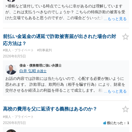
>通帳など送付している時点でこちらに非があるのは理解しています
が、これは支払うべきなのでしょうか？ こちらの特殊詐欺の被害を受
けた立場でもあると思うのですが、この場合どういった対処が必要で
しょうか？ →依頼するかどうかは別にして、弁護士に相談に行った方
がいいとは思います。 そもそも、特殊詐欺関係なく旦那さんの行為
は法に触れる可能性もあります。 ＞100万を支払わず穏便に和解する
前払い金返金の遅延で詐欺被害届が出された場合の対
ことは可能でしょうか？ →一般的には難しいです。相談者さんも１０
応方法は？
０万円の被害を受けたとして、１円も払わないで和解したいと言われ
#個人・プライベート
#刑事裁判
たら、 できるだけ重い刑罰を与えて欲しい、と思われるのではない
2026年8月5日
でしょうか。 ＞弁護士さんに入ってもらうことで支払額が下がること
はありますか？ そこはあり得ます、ただ、弁護士費用かけるならその
借金・債務整理に強い弁護士
分賠償に回すことも考えられるので、 兼ね合いは考えてみましょう。
白井 弘昭
弁護士
お話の内容では詐欺には当たらないので、心配する必要が無いように
思われます。 詐欺罪は、欺罔行為（相手を騙す行為）により、財産を
交付させるか経済上の利益を得ることで成立します。 相談者さんは、
お金が返金できないというだけで、何ら相手を騙していません。 です
ので、詐欺罪の実行行為性が無く罪に問うことはできません。 おそら
く、相手が真実を話せば警察も取り合わないと思いますが、虚偽の内
高校の費用を父に返済する義務はあるのか？
容を述べた場合は、捜査はあるかもしれません。 ただし、捜査におい
#個人・プライベート
て、真実を説明すれば、「ちゃんと返しなさいよ」程度の注意で済む
2026年8月5日
役にたった
1
ことだと思われます。 また、返せるお金が無いのであれば、返せない
のは致し方ありません。真摯に分割して支払うことを相手に告げてい