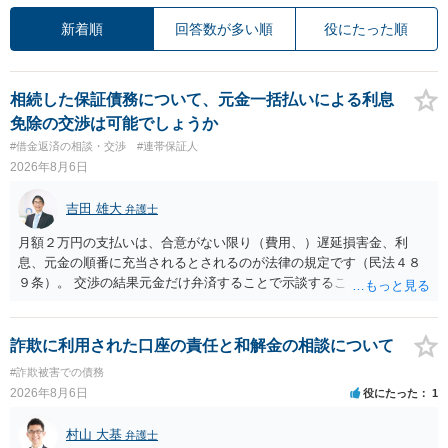
新着順
回答数が多い順
役にたった順
相続した保証債務について、元金一括払いによる利息
免除の交渉は可能でしょうか
#借金返済の相談・交渉
#連帯保証人
2026年8月6日
吉田 雄大
弁護士
月額２万円の支払いは、合意がない限り（費用、）遅延損害金、利
息、元金の順番に充当されるとされるのが法律の規定です（民法４８
９条）。 交渉の結果元金だけ弁済することで示談することは、弁護士
が関わる債務整理ではしばしばあることです。公的機関は減額に応じ
ることには消極的なことが多いものの、お近くの弁護士にご依頼しチ
ャレンジなさる意義は十分にあると思います。
詐欺に利用された口座の責任と和解金の相談について
#詐欺被害での債務
2026年8月6日
役にたった
1
村山 大基
弁護士