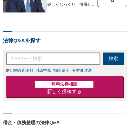
る
優しくじっくり、徹底して
結果にこだわります。依頼
者さまの「かがりび」とし
て、最後まで毅然と対応し
ていきます！「女性に寄り
添う豊富な相談実績」その
法律Q&Aを探す
方の人生の再出発を全力で
応援いたします【休日・夜
間相談可】
検索
例）
離婚 慰謝料
誹謗中傷
相続 遺産
著作物 違法
無料法律相談
新しく投稿する
借金・債務整理の法律Q&A