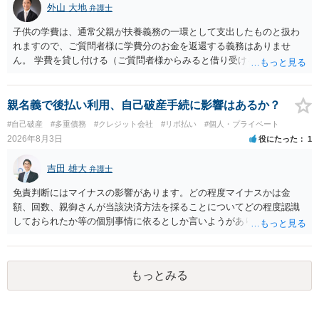
外山 大地
弁護士
くのみでしょう。 以上、ご参考まで。
子供の学費は、通常父親が扶養義務の一環として支出したものと扱わ
れますので、ご質問者様に学費分のお金を返還する義務はありませ
ん。 学費を貸し付ける（ご質問者様からみると借り受ける）といった
合意がない限りは、法的に返す義務があると主張するのは難しいでし
ょう。
親名義で後払い利用、自己破産手続に影響はあるか？
#自己破産
#多重債務
#クレジット会社
#リボ払い
#個人・プライベート
2026年8月3日
役にたった
1
吉田 雄大
弁護士
免責判断にはマイナスの影響があります。どの程度マイナスかは金
額、回数、親御さんが当該決済方法を採ることについてどの程度認識
しておられたか等の個別事情に依るとしか言いようがありません。 と
もあれ、依頼しておられる弁護士さんに直ちに具体的状況をお伝えに
なって相談し、善後策を考えることをお勧めします。
もっとみる