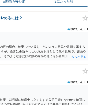
回答数が多い順
役にたった順
やめるには？
役にたった
1
内容の場合、破棄したい旨を、どのように意思や書類を示すも
ますが、通常は更新をしない意思を形として残す意味で、書面や
。 そのような形だけの数の確保の他に何か企業側にメリットが
は分かりかねますが、ご質問者様が業務を受託する側のお立場で
企業側は報酬を支払う義務を負うことになるので（ご質問者様
ることは望ましい状態ではないと思料いたします。
役にたった
1
破産（裁判所に破産申し立てをする公的手続）なのかを確認し
賃金の支払義務はありますのでまずは労基署に相談してくださ