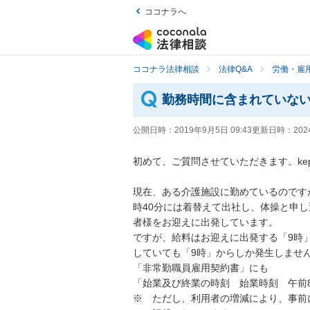
ココナラへ
ココナラ法律相談
法律Q&A
労働・雇用
勤務時間に含まれていな
公開日時：
2019年9月5日 09:43
更新日時：
202
初めて、ご質問させていただきます。keppek
現在、ある介護施設に勤めているのです
時40分には着替えて出社し、体操と申
者様をお迎えに出発しています。

ですが、給料はお迎えに出発する「9時
していても「9時」からしか発生しません
「非常勤職員雇用契約書」にも

「始業及び終業の時刻　始業時刻　午前8時
※　ただし、利用者の増減により、事前に