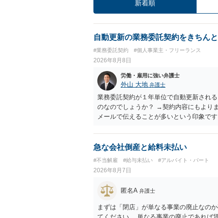
新着順
自動更新の業務委託契約をきちんと
#業務委託契約
#個人事業主・フリーランス
2026年8月8日
労働・雇用に強い弁護士
外山 大地
弁護士
業務委託契約が１年単位で自動更新される
のなのでしょうか？ →契約内容にもより
メールで伝えることが多いという印象です
あるのでしょうか？ →企業側のメリット
あれば、自動更新で契約が延長されると、
も業務を提供する義務を負う）、放置をす
急な会社倒産と給料未払い
#不当解雇
#給与未払い
#アルバイト・パート
2026年8月7日
匿名A
弁護士
まずは「閉店」が単なる事業の廃止なのか
てください。 単なる事業の廃止であれば