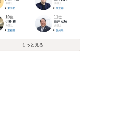
弁護士
弁護士
東京都
東京都
10
11
位
位
小杉 和
白井 弘昭
弁護士
弁護士
京都府
愛知県
もっと見る