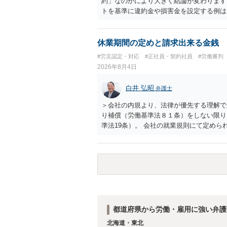
約」なのかにより大きく結論が変わります
トを基準に違約金や損害金を設定する例は
いう意味ではなく、実際の損害との対応関
になるわけではありません。契約が労働契
なくても、金額が事務所の損害と比べて過
休業期間の定めと請求出来る金銭
般的です。 交渉の方向としては、上限額
#労災認定・対応
#正社員・契約社員
#労働審判
ではなく「合理的な実費・未回収費用のみ
2026年8月4日
内容をレビューしてもらう価値は十分にあ
として労働者性があるか、解除事由が双方
白井 弘昭
弁護士
う複数論点に分かれます。契約前なら、交
え、後から争うよりコストを抑えやすいの
＞会社の内規より、法律が優先する理解で
す。 ・事務所側の解除でも、解除理由に
り補償（労働基準法８１条）をしない限り
とはあります。ただし、事務所側が一方的
準法19条）。 会社の就業規則にて定め
性を欠くとして争いやすいです。逆に、タ
適用はありませんので、ご安心ください。
される可能性はあります。
たります。 ＞労災の休業補償と、所得補
か？ 業務労災の場合は、会社の安全配慮
（治療費、通院慰謝料、入院費、入院慰謝
と思われます。 また、業務労災での第三
の賠償責任も考えられます。 労災で支払
えた部分は、会社もしくは、第三者から支
思います（良い会社でしたら、自ら話して
都道府県から労働・雇用に強い弁護
もしくは対応を最寄りの弁護士にご相談く
北海道・東北