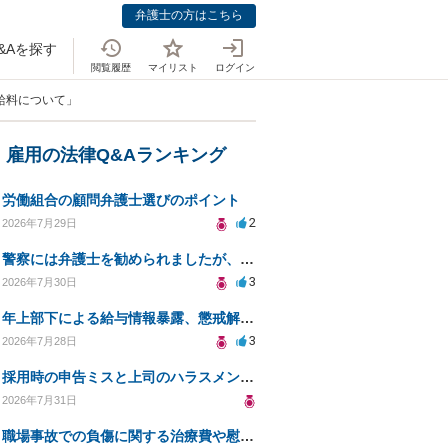
弁護士の方はこちら
&Aを探す
閲覧履歴
マイリスト
ログイン
給料について」
・雇用の法律Q&Aランキング
労働組合の顧問弁護士選びのポイント
2
2026年7月29日
警察には弁護士を勧められましたが、費用対効果で依頼をすることを躊躇しています。
3
2026年7月30日
年上部下による給与情報暴露、懲戒解雇は可能ですか？
3
2026年7月28日
採用時の申告ミスと上司のハラスメント、事前対応は？
2026年7月31日
職場事故での負傷に関する治療費や慰謝料の相談について