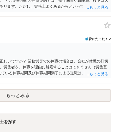
。 ・芸能事務所の専属契約では、残存期間や報酬額、投下コス
あります。ただし、実務上よくあるからといって当然に適法と
係や合理性が重要です。 ・違約金に上限がなくても、常に有効
約に近い実態なら労基法16条で無効となる余地があり、そうで
大なら無効や減額が争点になります。 ・契約前の修正交渉は一
を設ける、実損害ベースにする、算定根拠を明確化する、違約金
」に限定する、などが典型です。 ・弁護士に契約前に契約書の
役にたった
2
ると思われます。 争点は、契約類型が雇用か業務委託か、実態
にどう定められているか、違約金の算定根拠が合理的か、とい
渉のパワーバランスの問題もありますが、修正余地があるう
で、資料等を持参の上弁護士に確認されることをお勧めしま
正しいですか？ 業務労災での休職の場合は、会社が休職の打切
よってはタレント側に損害賠償が発生する建付けになっているこ
、労働者を、休職を理由に解雇することはできません（労働基
に解除したのにタレントへ違約金を課す設計は、合理性や対価
られている休職期間及び休職期間満了による退職は、業務労災への
レント側の重大な契約違反がある場合は、実損害の範囲で請求
 仮に会社が打切り補償をせずに解雇した場合は、不当解雇に当
償保険の保険金とは別に、受け取れる金銭はありますでしょう
義務違反が認められると解されますので、会社の損害賠償責任
もっとみる
料、後遺障害慰謝料、逸失利益等）が認められる可能性が高い
者行為傷害（同僚の不注意等による事故）の場合は、当該第三者
われた分は、損害額から控除（損益相殺）されますが、それを超
払ってもらうことになります。 会社等との交渉が必要になると
くると思いますが・・・）。極めて専門的な話ですので、詳細
士を探す
ださい。 以上、ご参考まで。