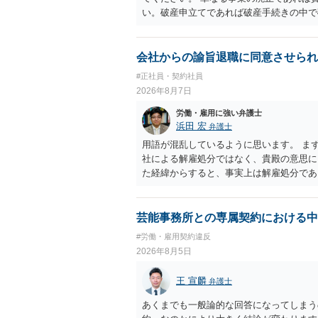
い。破産申立てであれば破産手続きの中で
労働債権は他の債務より優先して支払われ
に、「独立行政法人労働者健康安全機構 
は、同機構の＜未払賃金立替払相談コーナー＞ TE
会社からの諭旨退職に同意させられ
0 に相談してみてください。同じように
#正社員・契約社員
でしょう。
2026年8月7日
労働・雇用に強い弁護士
浜田 宏
弁護士
用語が混乱しているように思います。 ま
社による解雇処分ではなく、貴殿の意思
た経緯からすると、事実上は解雇処分で
理的な理由が必要であり、かつ解雇という
結局、貴殿のネット炎上の内容や原因、
し上げることができません。また、育児
芸能事務所との専属契約における中
する専門的な知識が必要な事案ですので、
#労働・雇用契約違反
2026年8月5日
王 宣麟
弁護士
あくまでも一般論的な回答になってしまう