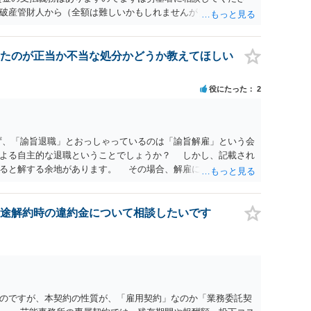
破産管財人から（全額は難しいかもしれませんが）賃金などの
ます。ただし支払までにかなり時間がかかるでしょう。 さら
」という公的機関が未払賃金の立替事業を行っています。詳しく
L 044-431-8663 相談時間：土日祝日を除く9:15～17:0
たのが正当か不当な処分かどうか教えてほしい
未払となった他の従業員の方がいれば一緒に相談してみるといい
役にたった
2
ず、「諭旨退職」とおっしゃっているのは「諭旨解雇」という会
による自主的な退職ということでしょうか？ しかし、記載され
あると解する余地があります。 その場合、解雇には客観的で合
処分が社会通念上相当と認められない限り、解雇は無効です。
勤務先に与えた影響などを具体的に検討しなければ、何とも申
休業法関係の問題もあるかもしれません。 ある程度労働法に関
途解約時の違約金について相談したいです
一度、お近くの弁護士にご相談下さい。
のですが、本契約の性質が、「雇用契約」なのか「業務委託契