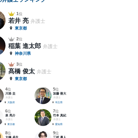
1
位
若井 亮
弁護士
東京都
2
位
稲葉 進太郎
弁護士
神奈川県
3
位
髙橋 俊太
弁護士
東京都
4
5
位
位
川添 圭
加藤 善大
弁護士
弁護士
大阪府
埼玉県
6
7
位
位
泉 亮介
竹本 真紀
弁護士
弁護士
東京都
愛知県
8
9
位
位
大橋 卓生
三村 勇人