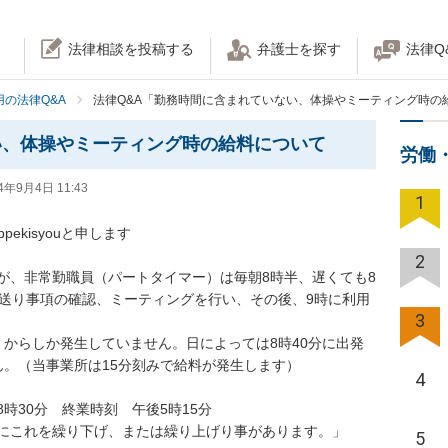
法律相談を投稿する
弁護士を探す
法律Q
の法律Q&A
法律Q&A「勤務時間に含まれていない、体操やミーティング時の
い、体操やミーティング時の給料について
労働
4年9月4日 11:43
1
isyouと申します

2
が、非常勤職員（パートタイマー）は毎朝8時半、遅くても8
し送り事項の確認、ミーティングを行い、その後、9時に利用
3
」からしか発生していません。日によっては8時40分に出発
。（当事業所は15分刻みで給料が発生します）

4
30分　終業時刻　午後5時15分

これを繰り下げ、または繰り上げり事があります。」

5