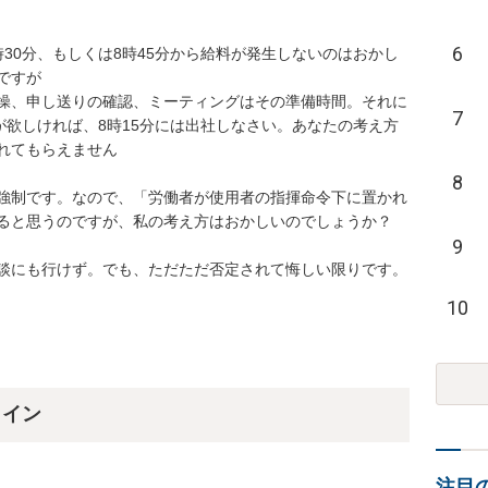
6
30分、もしくは8時45分から給料が発生しないのはおかし
が

操、申し送りの確認、ミーティングはその準備時間。それに
7
が欲しければ、8時15分には出社しなさい。あなたの考え方
もらえません

8
強制です。なので、「労働者が使用者の指揮命令下に置かれ
と思うのですが、私の考え方はおかしいのでしょうか？

9
にも行けず。でも、ただただ否定されて悔しい限りです。

10
ライン
注目