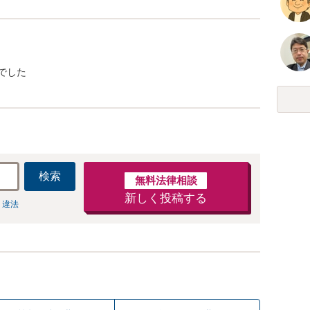
でした
検索
無料法律相談
新しく投稿する
 違法