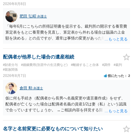
2026年8月8日
肥田 弘昭
弁護士
「毎年6月にこちらの所得証明書を提示する。裁判所の開示する養育費
算定表をもとに養育費を見直し、算定表から外れる場合は協議の上金
額を決める」との点ですが、通常は事情の変更があった場合に変更し
ますので妥当とまでは言えないかと思います。「養育費は当初予測出
来なかった事情の変更により双方協議の上増減出来る」と「通知義務
に勤務先」が含まれているので、私に収入が入った事は相手に通知が
配偶者が他界した場合の遺産相続
行く事になり、上記のような文言が無くても養育費の見直しは適宜出
#財産分与
#婚姻費用(別居中の生活費など)
#離婚すること自体
#調停
#裁判
来るかと思うのですが違うのでしょうか？との点はそのとおりかと思
#親族関係
います。養育費は事情の変更があった場合に変更するので毎年見直す
2026年8月7日
役にたった
2
ことはあまりないです。ご参考にしてください。
倉田 勲
弁護士
仮に何も手続き（配偶者から長男へ名義変更や遺言書作成）をせず、
配偶者が亡くなった場合は配偶者名義の資産1/2は妻（私）という認識
で合っていますでしょうか。 →ご相談内容を拝見する限りでは、その
認識で合ってはいます。 なお、逆に１/２しか権利がないため、自宅を
完全に所有する場合は、他の相続人に対して自宅の評価額の１/２の代
償金の支払いが必要になります。
名字と名前変更に必要なものについて知りたい