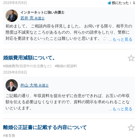
2026年8月8日
役にたった
1
インターネットに強い弁護士
若井 亮
弁護士
初めまして。 ご相談内容を拝見しました。 お伺いする限り、相手方の
態度は不誠実なところがあるものの、何らかの請求をしたり、警察に
対応を要請するといったことは難しいかと思います。 ご参考になれば
幸いです。
婚姻費用減額について。
#婚姻費用(別居中の生活費など)
#離婚の慰謝料
2026年8月8日
外山 大地
弁護士
ご記載の通り、年収資料を提出せずに合意ができれば、お互いの年収
額を伝える必要はなくなりますので、資料の開示を求められることな
いといえます。
離婚公正証書に記載する内容について
#養育費