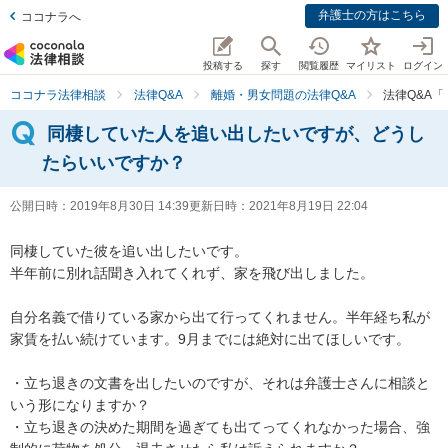
弁護士の方はこちら
ココナラへ
投稿する
探す
閲覧履歴
マイリスト
ログイン
ココナラ法律相談
法律Q&A
離婚・男女問題の法律Q&A
法律Q&A
同棲していた人を追い出したいですが、どうし
たらいいですか？
公開日時：
2019年8月30日 14:39
更新日時：
2021年8月19日 22:04
同棲していた彼を追い出したいです。

半年前に別れ話聞き入れてくれず、家を飛び出しました。

自分名義で借りている家から出て行ってくれません。半年経ち私が
家賃を払い続けています。9月までには絶対に出てほしいです。

・立ち退きの文書を出したいのですが、それは弁護士さんに相談と
いう形になりますか？

・立ち退きの決めた期間を過ぎても出てってくれなかった場合、強