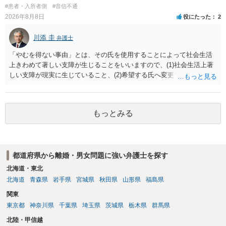
#患者・入所者側
#音信不通
2026年8月8日
役にたった
2
川添 圭
弁護士
「やむを得ない事由」とは、その氏を使用することによって社会生活
上きわめて著しい支障が生じることをいいますので、(1)社会生活上著
しい支障が現実に生じていること、(2)希望する氏へ変更できればその
支障が解消できる（解消される）ことを、具体的な資料をもって説明
できるかどうかがポイントです。 記録中に現れた一切の事情が判断対
象ですので、上記(1)と(2)を説明できる資料は全て（ただし理路整然
もっとみる
に）提出することが必要になります。「フラッシュバック」とのこと
なので、例えば、医学上確立されているPTSDの診断基準に合致した説
明とそれに沿う資料の提出が必要になってくるように思います。 精神
的・心理的な理由の氏変更は様々な意味でハードルがかなり高く、弁
都道府県から離婚・男女問題に強い弁護士を探す
護士へ依頼しても苦労することが強く予想されるところです。、もし
本人申立てをお考えであれば、医学知識はもちろん法律知識も要求さ
北海道・東北
れますので、性急な申立てをせず、知識と資料をしっかりと揃えて、
北海道
青森県
岩手県
宮城県
秋田県
山形県
福島県
万全の体制で申立てに臨んだ方がよいと思われます。
関東
東京都
神奈川県
千葉県
埼玉県
茨城県
栃木県
群馬県
北陸・甲信越