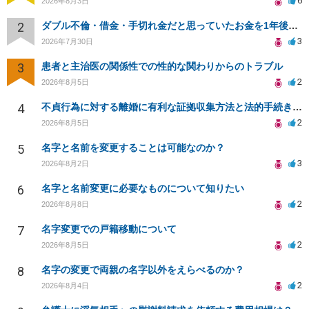
6
2026年8月3日
2
ダブル不倫・借金・手切れ金だと思っていたお金を1年後いまさら脅迫罪として通知書が来てまとめて請求
3
2026年7月30日
3
患者と主治医の関係性での性的な関わりからのトラブル
2
2026年8月5日
4
不貞行為に対する離婚に有利な証拠収集方法と法的手続きについて
2
2026年8月5日
5
名字と名前を変更することは可能なのか？
3
2026年8月2日
6
名字と名前変更に必要なものについて知りたい
2
2026年8月8日
7
名字変更での戸籍移動について
2
2026年8月5日
8
名字の変更で両親の名字以外をえらべるのか？
2
2026年8月4日