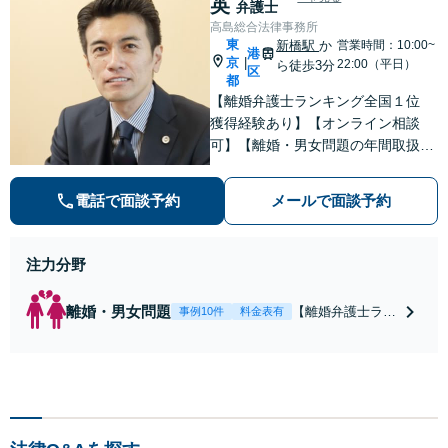
英
弁護士
高島総合法律事務所
東
新橋駅
か
営業時間：10:00~
港
京
|
22:00（平日）
ら徒歩3分
区
都
【離婚弁護士ランキング全国１位
獲得経験あり】【オンライン相談
可】【離婚・男女問題の年間取扱件
数100件以上】 離婚や男女問題で泣
き寝入りしたくないという方は是非
電話で面談予約
メールで面談予約
ご相談ください。
注力分野
離婚・男女問題
【離婚弁護士ラン
事例10件
料金表有
キング全国１位
獲得経験あり】
【初回相談料１時
間１万１０００
円】【離婚・不倫
問題に特化／実績