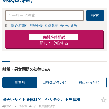
法律Q&Aを探す
多数】財産分与、
慰謝料、養育費等
で金銭的に満足で
検索
きる解決を目指し
ます。
例）
離婚 慰謝料
誹謗中傷
相続 遺産
著作物 違法
無料法律相談
新しく投稿する
離婚・男女問題の法律Q&A
新着順
回答数が多い順
役にたった順
出会いサイト身体目的、ヤリモク、不当請求
#被害者
#音信不通
#訴訟・損害賠償請求