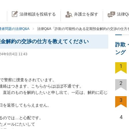
法律相談を投稿する
弁護士を探す
法律Q
費者問題の法律Q&A
法律Q&A「詐欺の可能性のある定期預金解約の交渉の仕方
預金解約の交渉の仕方を教えてください
詐欺
ング
24年9月4日 11:43
1
で警察に捜査をされています。

2
連絡はつきます、こちらからはほぼ不通です。

、直近のものを解約したいと申し出て、一応は、解約に応じ
3
日を返答してもらえません。

4
るのでは…と心配です。

たメールにたいして
