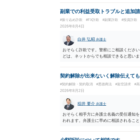
ば、弁護士へ依頼して警告してもらうこと
副業での利益受取トラブルと追加請
#振り込め詐欺
#FX詐欺
#副業詐欺
#投資詐欺
2026年8月4日
白井 弘昭
弁護士
おそらく詐欺です。警察にご相談ください
どは、ネットからでも相談できると思いま
契約解除が出来ないく解除伝えても
#契約解除・契約取消
#悪徳商法
#架空請求
#
2026年8月2日
稲井 要介
弁護士
おそらく相手方に弁護士名義の受任通知を
われます。弁護士に早めに相談されること