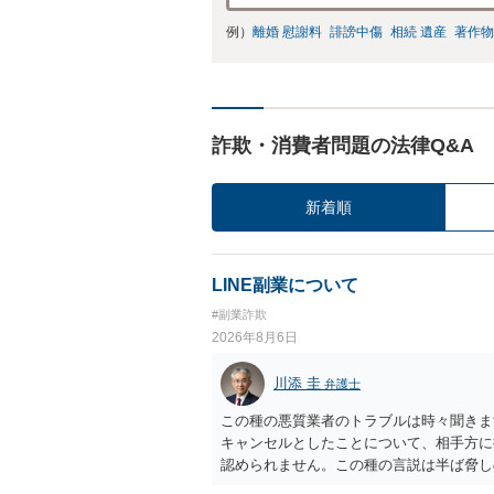
例）
離婚 慰謝料
誹謗中傷
相続 遺産
著作物
詐欺・消費者問題の法律Q&A
新着順
LINE副業について
#副業詐欺
2026年8月6日
川添 圭
弁護士
この種の悪質業者のトラブルは時々聞きま
キャンセルとしたことについて、相手方に
認められません。この種の言説は半ば脅し
し、連絡を無視してよいかどうかのアドバ