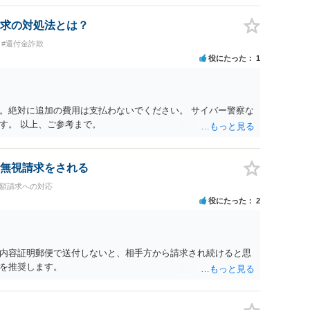
も必要になるかもしれません。
求の対処法とは？
#還付金詐欺
役にたった
1
。絶対に追加の費用は支払わないでください。 サイバー警察な
す。 以上、ご参考まで。
無視請求をされる
高額請求への対応
役にたった
2
内容証明郵便で送付しないと、相手方から請求され続けると思
を推奨します。