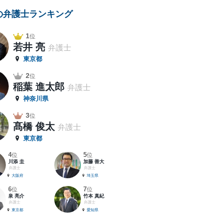
の弁護士ランキング
1
位
若井 亮
弁護士
東京都
2
位
稲葉 進太郎
弁護士
神奈川県
3
位
髙橋 俊太
弁護士
東京都
4
5
位
位
川添 圭
加藤 善大
弁護士
弁護士
大阪府
埼玉県
6
7
位
位
泉 亮介
竹本 真紀
弁護士
弁護士
東京都
愛知県