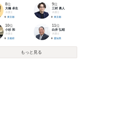
8
9
位
位
大橋 卓生
三村 勇人
弁護士
弁護士
東京都
東京都
10
11
位
位
小杉 和
白井 弘昭
弁護士
弁護士
京都府
愛知県
もっと見る