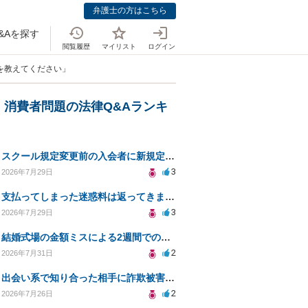
弁護士の方はこちら
&Aを探す
閲覧履歴
マイリスト
ログイン
を教えてください」
・消費者問題の法律Q&Aランキ
スクール規定変更前の入会者に新規定は適用されるのか
3
2026年7月29日
支払ってしまった迷惑料は返ってきますか？
3
2026年7月29日
結婚式場の金額ミスによる2週間での解約。キャンセル料10万円の免除は可能か。
2
2026年7月31日
出会い系で知り合った相手に詐欺被害、免許証の悪用リスクと対策。
2
2026年7月26日