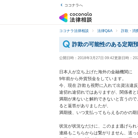
ココナラへ
ココナラ法律相談
法律Q&A
詐欺・消
詐欺の可能性のある定期
公開日時：
2018年3月27日 09:42
更新日時：
20
日本人が立ち上げた海外の金融機関に

9年前から外貨預金をしています。

今、現在 詐欺も視野に入れて出資法違反
途切れ途切れではありますが、関係者と
満期が来ないと解約できないと言うので
ると返答がありましたが、

満期後、いつ支払ってもらえるのかの期
状況が状況なだけに、このまま逃げられ
連絡もこちらからは繋がりません、送っ