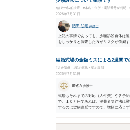
少額訴訟について相談です
#詐欺の法的措置
#本名・住所・電話番号が判明
2026年7月31日
肥田 弘昭
弁護士
上記の事情であっても、少額訴訟自体は違
をしっかりと調査した方がリスクが低減す
結婚式場の金額ミスによる2週間で
#返金請求
#契約解除・契約取消
2026年7月31日
匿名A
弁護士
式場もそれまでの対応（人件費）や各予約
で、１０万円であれば、消費者契約法は難
するのは契約違反ですので、増額に応じず
がないことになります。