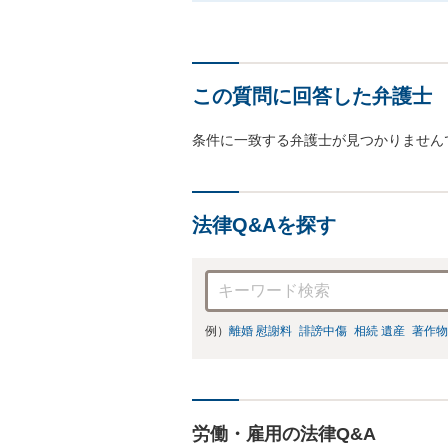
この質問に回答した弁護士
条件に一致する弁護士が見つかりません
法律Q&Aを探す
例）
離婚 慰謝料
誹謗中傷
相続 遺産
著作物
労働・雇用の法律Q&A