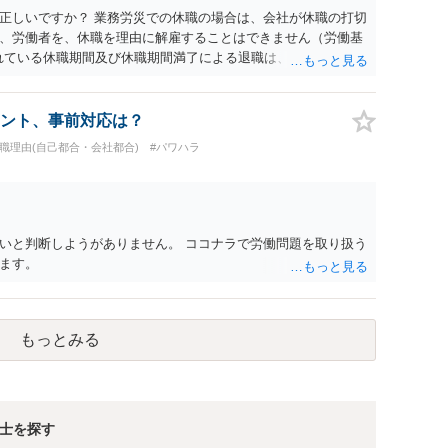
で、資料等を持参の上弁護士に確認されることをお勧めしま
正しいですか？ 業務労災での休職の場合は、会社が休職の打切
よってはタレント側に損害賠償が発生する建付けになっているこ
、労働者を、休職を理由に解雇することはできません（労働基
に解除したのにタレントへ違約金を課す設計は、合理性や対価
られている休職期間及び休職期間満了による退職は、業務労災への
レント側の重大な契約違反がある場合は、実損害の範囲で請求
 仮に会社が打切り補償をせずに解雇した場合は、不当解雇に当
償保険の保険金とは別に、受け取れる金銭はありますでしょう
義務違反が認められると解されますので、会社の損害賠償責任
ント、事前対応は？
料、後遺障害慰謝料、逸失利益等）が認められる可能性が高い
退職理由(自己都合・会社都合)
#パワハラ
者行為傷害（同僚の不注意等による事故）の場合は、当該第三者
われた分は、損害額から控除（損益相殺）されますが、それを超
払ってもらうことになります。 会社等との交渉が必要になると
くると思いますが・・・）。極めて専門的な話ですので、詳細
ださい。 以上、ご参考まで。
いと判断しようがありません。 ココナラで労働問題を取り扱う
ます。
もっとみる
士を探す