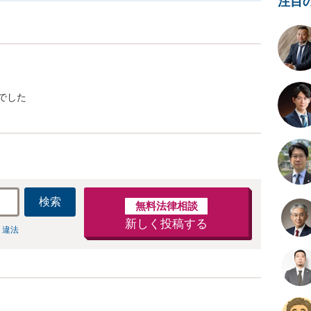
注目
でした
検索
無料法律相談
新しく投稿する
 違法