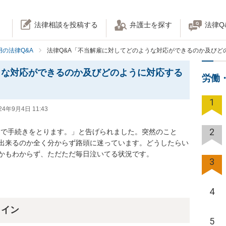
法律相談を投稿する
弁護士を探す
法律Q
の法律Q&A
法律Q&A「不当解雇に対してどのような対応ができるのか及びど
うな対応ができるのか及びどのように対応する
労働
1
24年9月4日 11:43
2
方向で手続きをとります。」と告げられました。突然のこと
出来るのか全く分からず路頭に迷っています。どうしたらい
かもわからず、ただただ毎日泣いてる状況です。
3
4
ライン
5