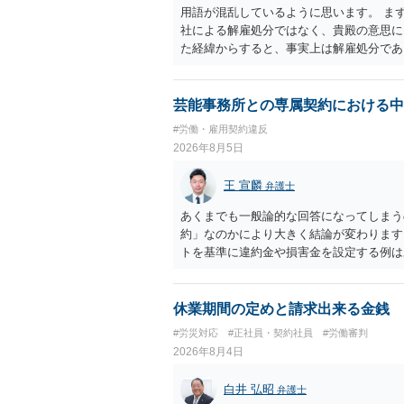
用語が混乱しているように思います。 ま
社による解雇処分ではなく、貴殿の意思
た経緯からすると、事実上は解雇処分で
理的な理由が必要であり、かつ解雇という
結局、貴殿のネット炎上の内容や原因、
し上げることができません。また、育児
芸能事務所との専属契約における中
する専門的な知識が必要な事案ですので、
#労働・雇用契約違反
2026年8月5日
王 宣麟
弁護士
あくまでも一般論的な回答になってしまう
約」なのかにより大きく結論が変わります
トを基準に違約金や損害金を設定する例は
いう意味ではなく、実際の損害との対応関
になるわけではありません。契約が労働契
なくても、金額が事務所の損害と比べて過
休業期間の定めと請求出来る金銭
般的です。 交渉の方向としては、上限額
#労災対応
#正社員・契約社員
#労働審判
ではなく「合理的な実費・未回収費用のみ
2026年8月4日
内容をレビューしてもらう価値は十分にあ
として労働者性があるか、解除事由が双方
白井 弘昭
弁護士
う複数論点に分かれます。契約前なら、交