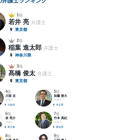
の弁護士ランキング
1
位
若井 亮
弁護士
東京都
2
位
稲葉 進太郎
弁護士
神奈川県
3
位
髙橋 俊太
弁護士
東京都
4
5
位
位
川添 圭
加藤 善大
弁護士
弁護士
大阪府
埼玉県
6
7
位
位
泉 亮介
竹本 真紀
弁護士
弁護士
東京都
愛知県
8
9
位
位