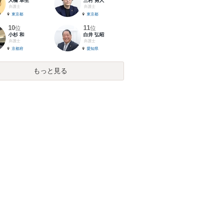
大橋 卓生
三村 勇人
弁護士
弁護士
東京都
東京都
10
11
位
位
小杉 和
白井 弘昭
弁護士
弁護士
京都府
愛知県
もっと見る