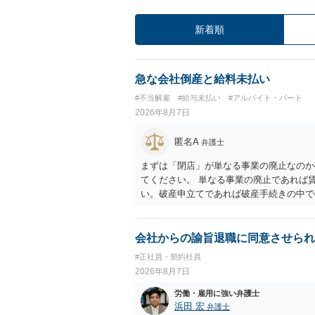
新着順
急な会社倒産と給料未払い
#不当解雇
#給与未払い
#アルバイト・パート
2026年8月7日
匿名A
弁護士
まずは「閉店」が単なる事業の廃止なのか
てください。 単なる事業の廃止であれば
い。破産申立てであれば破産手続きの中で
労働債権は他の債務より優先して支払われ
に、「独立行政法人労働者健康安全機構 
は、同機構の＜未払賃金立替払相談コーナー＞ TE
会社からの諭旨退職に同意させられ
0 に相談してみてください。同じように
#正社員・契約社員
でしょう。
2026年8月7日
労働・雇用に強い弁護士
浜田 宏
弁護士