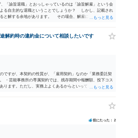
ず、「諭旨退職」とおっしゃっているのは「諭旨解雇」という会
による自主的な退職ということでしょうか？ しかし、記載され
あると解する余地があります。 その場合、解雇には客観的で合
処分が社会通念上相当と認められない限り、解雇は無効です。
勤務先に与えた影響などを具体的に検討しなければ、何とも申
休業法関係の問題もあるかもしれません。 ある程度労働法に関
途解約時の違約金について相談したいです
一度、お近くの弁護士にご相談下さい。
のですが、本契約の性質が、「雇用契約」なのか「業務委託契
。 ・芸能事務所の専属契約では、残存期間や報酬額、投下コス
あります。ただし、実務上よくあるからといって当然に適法と
係や合理性が重要です。 ・違約金に上限がなくても、常に有効
約に近い実態なら労基法16条で無効となる余地があり、そうで
大なら無効や減額が争点になります。 ・契約前の修正交渉は一
を設ける、実損害ベースにする、算定根拠を明確化する、違約金
」に限定する、などが典型です。 ・弁護士に契約前に契約書の
役にたった
2
ると思われます。 争点は、契約類型が雇用か業務委託か、実態
にどう定められているか、違約金の算定根拠が合理的か、とい
渉のパワーバランスの問題もありますが、修正余地があるう