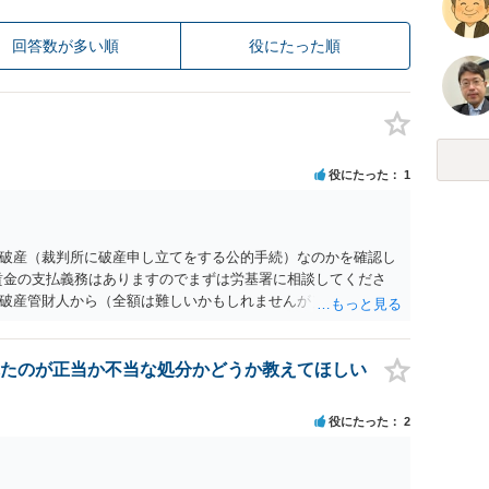
回答数が多い順
役にたった順
役にたった
1
破産（裁判所に破産申し立てをする公的手続）なのかを確認し
賃金の支払義務はありますのでまずは労基署に相談してくださ
破産管財人から（全額は難しいかもしれませんが）賃金などの
ます。ただし支払までにかなり時間がかかるでしょう。 さら
」という公的機関が未払賃金の立替事業を行っています。詳しく
L 044-431-8663 相談時間：土日祝日を除く9:15～17:0
たのが正当か不当な処分かどうか教えてほしい
未払となった他の従業員の方がいれば一緒に相談してみるといい
役にたった
2