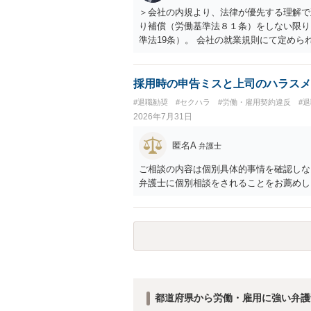
え、後から争うよりコストを抑えやすいの
＞会社の内規より、法律が優先する理解で
す。 ・事務所側の解除でも、解除理由に
り補償（労働基準法８１条）をしない限り
とはあります。ただし、事務所側が一方的
準法19条）。 会社の就業規則にて定め
性を欠くとして争いやすいです。逆に、タ
適用はありませんので、ご安心ください。
される可能性はあります。
たります。 ＞労災の休業補償と、所得補
か？ 業務労災の場合は、会社の安全配慮
採用時の申告ミスと上司のハラスメ
（治療費、通院慰謝料、入院費、入院慰謝
#退職勧奨
#セクハラ
#労働・雇用契約違反
#
と思われます。 また、業務労災での第三
2026年7月31日
の賠償責任も考えられます。 労災で支払
えた部分は、会社もしくは、第三者から支
匿名A
弁護士
思います（良い会社でしたら、自ら話して
もしくは対応を最寄りの弁護士にご相談く
ご相談の内容は個別具体的事情を確認しな
弁護士に個別相談をされることをお薦めし
都道府県から労働・雇用に強い弁護