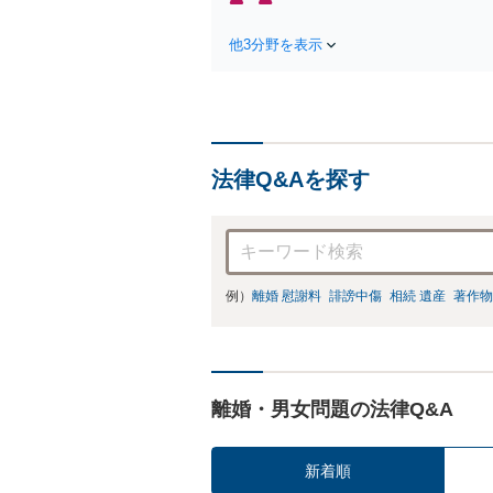
他3分野を表示
法律Q&Aを探す
例）
離婚 慰謝料
誹謗中傷
相続 遺産
著作物
離婚・男女問題の法律Q&A
新着順