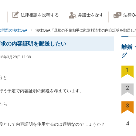
法律相談を投稿する
弁護士を探す
法律Q
女問題の法律Q&A
法律Q&A「旦那の不倫相手に慰謝料請求の内容証明を郵送し
請求の内容証明を郵送したい
離婚
グ
18年3月29日 11:38
1
と

2
行う予定で内容証明の郵送を考えています。

ら

3
4
段として内容証明を使用するのは適切なのでしょうか？
