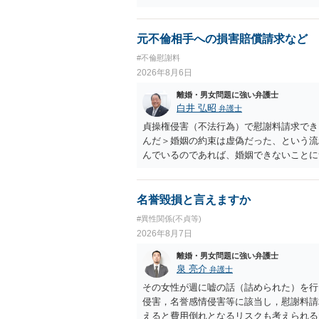
め，相手が合意するメリットをだしてでも
の離婚に固執しないかいずれかの対応は必
ありますので弁護士を立てることを検討さ
元不倫相手への損害賠償請求など
#不倫慰謝料
2026年8月6日
離婚・男女問題に強い弁護士
白井 弘昭
弁護士
貞操権侵害（不法行為）で慰謝料請求でき
んだ＞婚姻の約束は虚偽だった、という流
んでいるのであれば、婚姻できないことに
謝料は高額にならないように思われます。
名誉毀損と言えますか
#異性関係(不貞等)
2026年8月7日
離婚・男女問題に強い弁護士
泉 亮介
弁護士
その女性が週に嘘の話（詰められた）を行
侵害，名誉感情侵害等に該当し，慰謝料請
えると費用倒れとなるリスクも考えられる