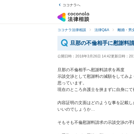
ココナラへ
ココナラ法律相談
法律Q&A
離婚・男
旦那の不倫相手に慰謝料
公開日時：
2018年3月26日 14:42
更新日時：
20
旦那の不倫相手へ慰謝料請求を再度

示談交渉として慰謝料の減額をしてみよう
思っています。

現在のところ弁護士を挟まずに自身にて
内容証明の文面はどのような事を記載した
いいのでしょうか…

そもそも不倫慰謝料請求の示談交渉の手