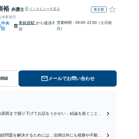
崇裕
弁護士
インタビューを見る
東京都
法律事務所
東銀座駅
から徒歩3
営業時間：09:00~22:00（土日祝
中央
|
区
日）
分
メールでお問い合わせ
の原因まで掘り下げてお話をうかがい，結論を急ぐことな
分にお考えいただき，離婚後の生活についても細心の注意
って，安心できる解決を目指して対応します。
相続問題を解決するためには，法律以外にも税務や不動産