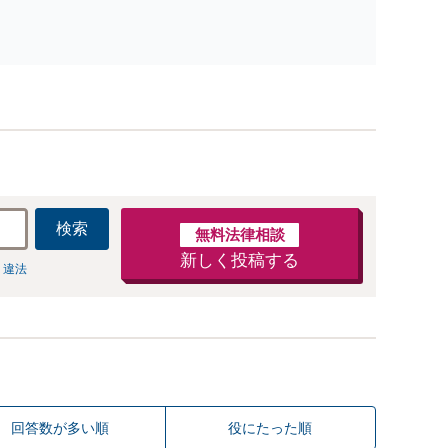
鑑定評価など，幅広い知識が必要になります。多くの経験
から迅速な問題解決をはかり，必要に応じて各種専門家と
連携します。
検索
無料法律相談
新しく投稿する
 違法
回答数が多い順
役にたった順