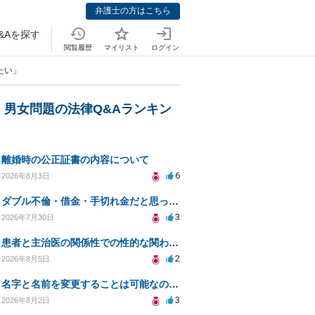
弁護士の方はこちら
&Aを探す
閲覧履歴
マイリスト
ログイン
たい」
・男女問題の法律Q&Aランキン
離婚時の公正証書の内容について
6
2026年8月3日
ダブル不倫・借金・手切れ金だと思っていたお金を1年後いまさら脅迫罪として通知書が来てまとめて請求
3
2026年7月30日
患者と主治医の関係性での性的な関わりからのトラブル
2
2026年8月5日
名字と名前を変更することは可能なのか？
3
2026年8月2日