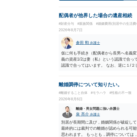
配偶者が他界した場合の遺産相続
#財産分与
#親族関係
#婚姻費用(別居中の生活費
2026年8月7日
倉田 勲
弁護士
仮に何も手続き（配偶者から長男へ名義変
義の資産1/2は妻（私）という認識で合っ
認識で合ってはいます。 なお、逆に１/
人に対して自宅の評価額の１/２の代償金
離婚調停について知りたい。
#離婚すること自体
#モラハラ
#性格の不一致
2026年8月6日
離婚・男女問題に強い弁護士
泉 亮介
弁護士
別居が長期間に及び，婚姻関係が破綻して
最終的には裁判での離婚が認められる可能
思われます。 もっとも，調停については