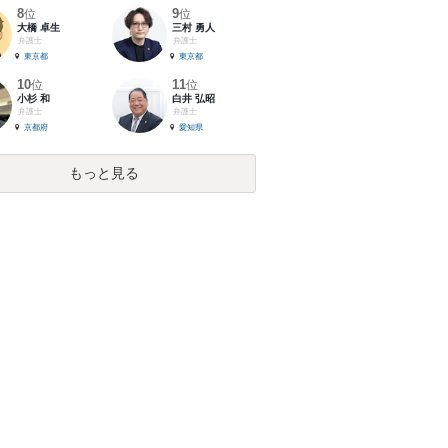
8
9
位
位
大橋 卓生
三村 勇人
弁護士
弁護士
東京都
東京都
10
11
位
位
小杉 和
白井 弘昭
弁護士
弁護士
京都府
愛知県
もっと見る