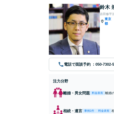
鈴木 
吉田修平
東京
都
電話で面談予約
注力分野
離婚・男女問題
離婚
料金表有
く十
を払
相続・遺言
事例1件
料金表有