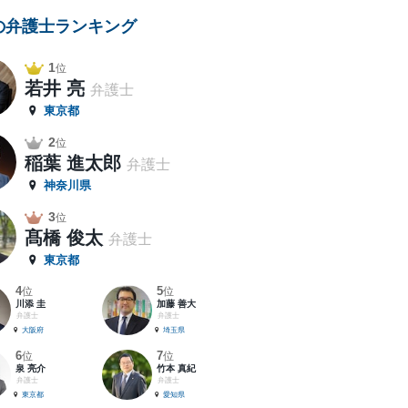
の弁護士ランキング
1
位
若井 亮
弁護士
東京都
2
位
稲葉 進太郎
弁護士
神奈川県
3
位
髙橋 俊太
弁護士
東京都
4
5
位
位
川添 圭
加藤 善大
弁護士
弁護士
大阪府
埼玉県
6
7
位
位
泉 亮介
竹本 真紀
弁護士
弁護士
東京都
愛知県