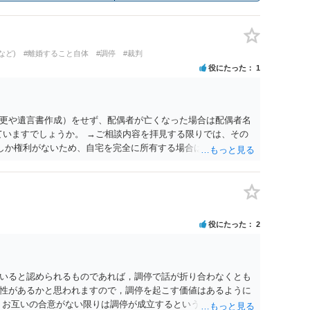
など)
#離婚すること自体
#調停
#裁判
役にたった
1
更や遺言書作成）をせず、配偶者が亡くなった場合は配偶者名
ていますでしょうか。 →ご相談内容を拝見する限りでは、その
２しか権利がないため、自宅を完全に所有する場合は、他の相続
の支払いが必要になります。
役にたった
2
いると認められるものであれば，調停で話が折り合わなくとも
性があるかと思われますので，調停を起こす価値はあるように
，お互いの合意がない限りは調停が成立するということはないた