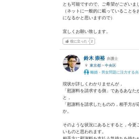
とも可能ですので、ご希望がございまし
（ネットに一般的に載っていることを
になるかと思いますので）

宜しくお願い致します。
役に立った
2
鈴木 崇裕
弁護士
東京都
>
中央区
離婚・男女問題に注力する弁
現状が詳しくわかりませんが，

「慰謝料を請求する側」であるあなた
と，

「慰謝料を請求したものの，相手方が
か。

そのような状況にあるとすると，今更
いものと思われます。

相手方に慰謝料を支払う気持ちを持たせ