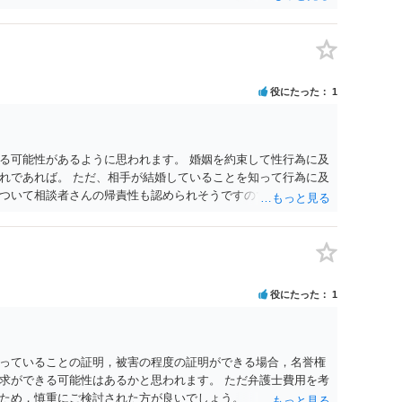
調停で終わらせるよう努めるのか，裁判離婚を見据えて調停で
要となるかと思われます。 お一人で対応するのは難しい側面も
れると良いかと思われます。
役にたった
1
る可能性があるように思われます。 婚姻を約束して性行為に及
れであれば。 ただ、相手が結婚していることを知って行為に及
ついて相談者さんの帰責性も認められそうですので、あまり慰
 一度、最寄りの弁護士に相談してみてください。
役にたった
1
っていることの証明，被害の程度の証明ができる場合，名誉権
求ができる可能性はあるかと思われます。 ただ弁護士費用を考
ため，慎重にご検討された方が良いでしょう。