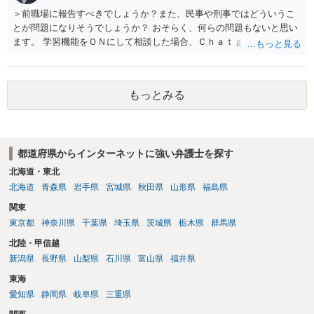
＞前職場に報告すべきでしょうか？また、民事や刑事ではどういうこ
とが問題になりそうでしょうか？ おそらく、何らの問題もないと思い
ます。 学習機能をＯＮにして相談した場合、Ｃｈａｔｇｐｔがｏｐｅ
ｎＡＩに相談内容を蓄積し、他の質問者への何らかの回答の際に参照
する可能性がありますが、個人名や会社名を特定していない限り、一
般論として抽象化されて回答に織り込まれる可能性が生じるにすぎま
もっとみる
せんので、その情報自体が、秘密情報に当たるとは思えませんし、名
誉棄損として、個人や会社に対する誹謗中傷の不特定多数への公開に
当たるとも思われません。 もちろん、誰がその内容をｃｈａｔｇｐｔ
に入力したかも第三者にしられることはないので、個人や会社の特定
都道府県からインターネットに強い弁護士を探す
をせずに書き込んだことで（おそらく特定して書き込んだとして
も）、相談者さんが刑事民事の責任に問われることはないでしょう。
北海道・東北
私見ながらご参考まで。
北海道
青森県
岩手県
宮城県
秋田県
山形県
福島県
関東
東京都
神奈川県
千葉県
埼玉県
茨城県
栃木県
群馬県
北陸・甲信越
新潟県
長野県
山梨県
石川県
富山県
福井県
東海
愛知県
静岡県
岐阜県
三重県