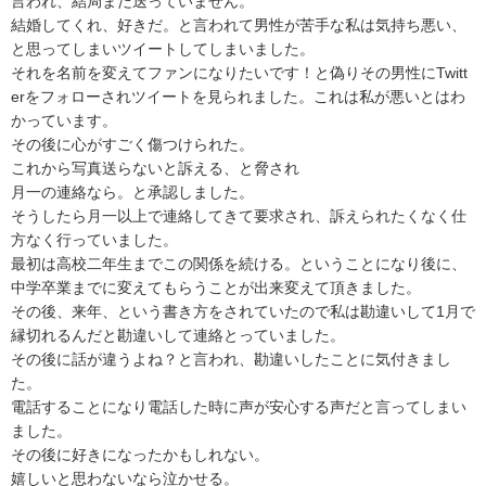
言われ、結局まだ送っていません。

結婚してくれ、好きだ。と言われて男性が苦手な私は気持ち悪い、
と思ってしまいツイートしてしまいました。

それを名前を変えてファンになりたいです！と偽りその男性にTwitt
erをフォローされツイートを見られました。これは私が悪いとはわ
かっています。

その後に心がすごく傷つけられた。

これから写真送らないと訴える、と脅され

月一の連絡なら。と承認しました。

そうしたら月一以上で連絡してきて要求され、訴えられたくなく仕
方なく行っていました。

最初は高校二年生までこの関係を続ける。ということになり後に、
中学卒業までに変えてもらうことが出来変えて頂きました。

その後、来年、という書き方をされていたので私は勘違いして1月で
縁切れるんだと勘違いして連絡とっていました。

その後に話が違うよね？と言われ、勘違いしたことに気付きまし
た。

電話することになり電話した時に声が安心する声だと言ってしまい
ました。

その後に好きになったかもしれない。

嬉しいと思わないなら泣かせる。
