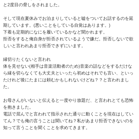
と2度目の脅しをされました。

そして現在夏休みでお泊まりしていると嘘をついてお話するのを延
期しています。(悪いことをしている自覚はあります。)

下着も定期的になにを履いているかなど聞かれます。

拒否をすると俺自身が拒否されているようで嫌だ。拒否しないで欲
しいと言われあまり拒否できずにいます。

縁切りたくないと言われ

体を見せない(相手は音楽活動者のため)音楽の話などをするだけな
ら縁を切らなくても大丈夫といったら初めはそれでも言い、といっ
たけれど後にたまには頼むかもしれないけどね？？と言われまし
た。

お母さんがいないと伝えると一度やり放題だ、と言われとても恐怖
を抱きました。

電話で屈んでと言われて指示された通りに動くことを現在はしてい
てん？でも俺の言うことは聞いてね？私があまり拒否できないのを
知って言うことを聞くことを求めてきます。
