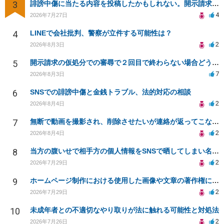
3
誹謗中傷に当たる内容を投稿したかもしれない。開示請求や民事刑事裁判に発展しうるのか教えて欲しい。
4
2026年7月27日
4
LINEで会社批判、警察が立件する可能性は？
2
2026年8月3日
5
開示請求の仮処分での審尋で２回目で終わらない場合どうしたらいいですか
7
2026年8月3日
6
SNSでの誹謗中傷と金銭トラブル、法的対応の相談
2
2026年8月4日
7
無断で動画を撮影され、削除させたいが連絡が返ってこない。
2
2026年8月4日
8
当方の腹いせで相手方の個人情報をSNSで晒してしまい名誉毀損させてしまったかもしれない
2
2026年7月29日
9
ホームページ制作における使用した画像や文章の著作権について
2
2026年7月29日
10
未成年者との不適切なやり取りが法に触れる可能性と対処法
2
2026年7月26日