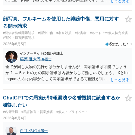
のやり取り、規約のスクショ等の証拠を集めて、弁護士に相談されて
みてはいかがでしょうか。 また同時並行で（もしまだされていないの
であれば）書面で退所意思の明確化はしておくべきだと考えます。
顔写真、フルネームを使用した誹謗中傷、悪用に対す
る開示請求
#発信者情報開示請求
#誹謗中傷
#名誉毀損
#被害者
#ネット上の個人特定被害
#訴訟・損害賠償請求
2026年8月5日
役にたった
1
インターネットに強い弁護士
稲葉 進太郎
弁護士
全てが同じ人物の犯行かは分かりませんが、開示請求は可能でしょう
か？ →５ｃｈの方の開示請求は内容からして難しいでしょう。 XとIns
tagramの方は内容からして開示請求ができる可能性が高いでしょう。
ただ、アカウントが削除されていると開示請求は失敗する可能性が高
いでしょう。７月中にアカウントが削除されている場合、今から進め
ても失敗する可能性が高いように思われます。 相手を特定できた場
ChatGPTでの愚痴が情報漏洩や名誉毀損に該当するか
合、相手に全ての弁護士費用を負担させることは可能でしょうか？ →
確認したい
訴訟外の交渉で相手方が認めれば負担させることができるでしょう。
#名誉毀損
#風評被害・営業妨害
#個人・プライベート
訴訟で判決となった場合は、実際の弁護士費用が認められる場合と認
2026年8月4日
められない場合があり何ともいえないところでしょう。
白井 弘昭
弁護士