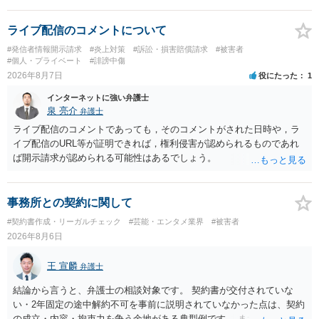
ライブ配信のコメントについて
#発信者情報開示請求
#炎上対策
#訴訟・損害賠償請求
#被害者
#個人・プライベート
#誹謗中傷
2026年8月7日
役にたった
1
インターネットに強い弁護士
泉 亮介
弁護士
ライブ配信のコメントであっても，そのコメントがされた日時や，ラ
イブ配信のURL等が証明できれば，権利侵害が認められるものであれ
ば開示請求が認められる可能性はあるでしょう。
事務所との契約に関して
#契約書作成・リーガルチェック
#芸能・エンタメ業界
#被害者
2026年8月6日
王 宣麟
弁護士
結論から言うと、弁護士の相談対象です。 契約書が交付されていな
い・2年固定の途中解約不可を事前に説明されていなかった点は、契約
の成立・内容・拘束力を争う余地がある典型例です。 まずは、運営と