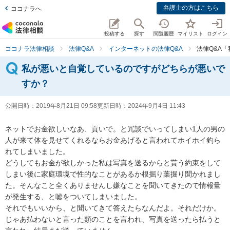
弁護士の方はこちら
ココナラへ
投稿する
探す
閲覧履歴
マイリスト
ログイン
ココナラ法律相談
法律Q&A
インターネットの法律Q&A
法律Q&A
私が悪いと自覚しているのですがどちらが悪いで
すか？
公開日時：
2019年8月21日 09:58
更新日時：
2024年9月4日 11:43
ネットでお金欲しいなあ、貢いで。と冗談でいってしまい1人の男の
人が来て体を見せてくれるならお金あげると言われてホイホイ釣ら
れてしまいました。

どうしてもお金が欲しかった私は写真を送るからと貰う約束をして
しまい後に家庭環境で性的なことがあるか根掘り葉掘り聞かれまし
た。そんなこと全くありませんし嫌なことを聞いてきたので情報量
が発生する、と嘘をついてしまいました。

それでもいいから、と聞いてきて答えたらなんだよ。それだけか。
じゃあ払わないと言った類のことを言われ、写真を送ったら払うと