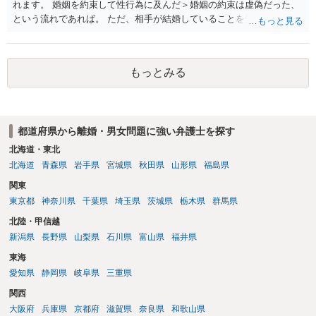
れます。 婚姻を約束して性行為に及んだ＞婚姻の約束は虚偽だった、
という流れであれば。 ただ、相手が結婚していることを知って行為に
及んでいるのであれば、婚姻できないことについて相談者さんの帰責
性も認められそうですので、あまり慰謝料は高額にならないように思
われます。 一度、最寄りの弁護士に相談してみてください。
もっとみる
都道府県から離婚・男女問題に強い弁護士を探す
北海道・東北
北海道
青森県
岩手県
宮城県
秋田県
山形県
福島県
関東
東京都
神奈川県
千葉県
埼玉県
茨城県
栃木県
群馬県
北陸・甲信越
新潟県
長野県
山梨県
石川県
富山県
福井県
東海
愛知県
静岡県
岐阜県
三重県
関西
大阪府
兵庫県
京都府
滋賀県
奈良県
和歌山県