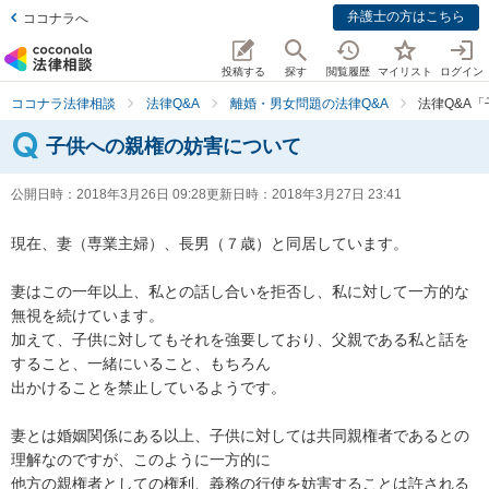
弁護士の方はこちら
ココナラへ
投稿する
探す
閲覧履歴
マイリスト
ログイン
ココナラ法律相談
法律Q&A
離婚・男女問題の法律Q&A
法律Q&A
子供への親権の妨害について
公開日時：
2018年3月26日 09:28
更新日時：
2018年3月27日 23:41
現在、妻（専業主婦）、長男（７歳）と同居しています。

妻はこの一年以上、私との話し合いを拒否し、私に対して一方的な
無視を続けています。

加えて、子供に対してもそれを強要しており、父親である私と話を
すること、一緒にいること、もちろん

出かけることを禁止しているようです。

妻とは婚姻関係にある以上、子供に対しては共同親権者であるとの
理解なのですが、このように一方的に

他方の親権者としての権利、義務の行使を妨害することは許される