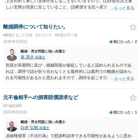
上きわめて著しい支障が生じることをいいますので、(1)社会生活上著
しい支障が現実に生じていること、(2)希望する氏へ変更できればその
支障が解消できる（解消される）ことを、具体的な資料をもって説明
できるかどうかがポイントです。 記録中に現れた一切の事情が判断対
象ですので、上記(1)と(2)を説明できる資料は全て（ただし理路整然
離婚調停について知りたい。
に）提出することが必要になります。「フラッシュバック」とのこと
#離婚すること自体
#モラハラ
#性格の不一致
なので、例えば、医学上確立されているPTSDの診断基準に合致した説
2026年8月6日
役にたった
2
明とそれに沿う資料の提出が必要になってくるように思います。 精神
的・心理的な理由の氏変更は様々な意味でハードルがかなり高く、弁
離婚・男女問題に強い弁護士
護士へ依頼しても苦労することが強く予想されるところです。、もし
泉 亮介
弁護士
本人申立てをお考えであれば、医学知識はもちろん法律知識も要求さ
別居が長期間に及び，婚姻関係が破綻していると認められるものであ
れますので、性急な申立てをせず、知識と資料をしっかりと揃えて、
れば，調停で話が折り合わなくとも最終的には裁判での離婚が認めら
万全の体制で申立てに臨んだ方がよいと思われます。
れる可能性があるかと思われますので，調停を起こす価値はあるよう
に思われます。 もっとも，調停については，お互いの合意がない限り
は調停が成立するということはないため，相手が合意するメリットを
だしてでも調停で終わらせるよう努めるのか，裁判離婚を見据えて調
元不倫相手への損害賠償請求など
停での離婚に固執しないかいずれかの対応は必要となるかと思われま
#不倫慰謝料
す。 お一人で対応するのは難しい側面もありますので弁護士を立てる
2026年8月6日
役にたった
1
ことを検討されると良いかと思われます。
離婚・男女問題に強い弁護士
白井 弘昭
弁護士
貞操権侵害（不法行為）で慰謝料請求できる可能性があるように思わ