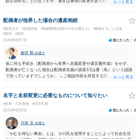
額を決める」との点ですが、通常は事情の変更があった場合に変更し
ますので妥当とまでは言えないかと思います。「養育費は当初予測出
来なかった事情の変更により双方協議の上増減出来る」と「通知義務
に勤務先」が含まれているので、私に収入が入った事は相手に通知が
配偶者が他界した場合の遺産相続
行く事になり、上記のような文言が無くても養育費の見直しは適宜出
#財産分与
#親族関係
#婚姻費用(別居中の生活費など)
#離婚すること自体
来るかと思うのですが違うのでしょうか？との点はそのとおりかと思
#調停
#裁判
います。養育費は事情の変更があった場合に変更するので毎年見直す
2026年8月7日
役にたった
2
ことはあまりないです。ご参考にしてください。
倉田 勲
弁護士
仮に何も手続き（配偶者から長男へ名義変更や遺言書作成）をせず、
配偶者が亡くなった場合は配偶者名義の資産1/2は妻（私）という認識
で合っていますでしょうか。 →ご相談内容を拝見する限りでは、その
認識で合ってはいます。 なお、逆に１/２しか権利がないため、自宅を
完全に所有する場合は、他の相続人に対して自宅の評価額の１/２の代
償金の支払いが必要になります。
名字と名前変更に必要なものについて知りたい
#患者・入所者側
#音信不通
2026年8月8日
役にたった
2
川添 圭
弁護士
「やむを得ない事由」とは、その氏を使用することによって社会生活