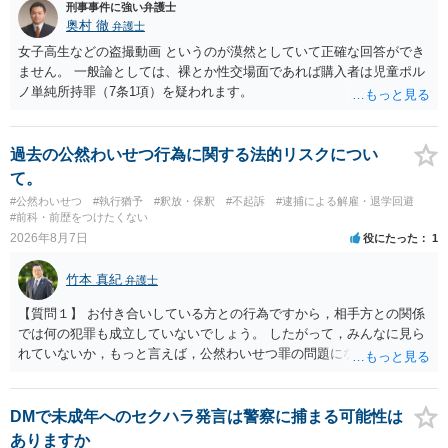
刑事事件に強い弁護士
奥村 徹
弁護士
女子高生などの盗撮動画 というのが漠然としていて正確な回答ができ
ません。 一般論としては、裸とか性交場面であれば購入者は児童ポル
ノ単純所持罪（7条1項）を疑われます。
過去の公然わいせつ行為に関する法的リスクについ
て。
#公然わいせつ
#執行猶予
#釈放・保釈
#不起訴
#逮捕による解雇・退学回避
#前科・前歴をつけたくない
2026年8月7日
役にたった
1
竹本 真紀
弁護士
【質問１】 お付き合いしている方との行為ですから，相手方との関係
では何の犯罪も成立していないでしょう。 したがって，みんなに見ら
れていないか，もっと言えば，公然わいせつ罪の問題にならないかの
話だと思います。 公然わいせつ罪では，まず，公然性が必要です。 公
然性は，不特定又は多数の方が認識できる状態か否かで判断されま
す。 本件は，車の中という閉鎖された空間で行っており，不特定又は
DMで未成年へのセクハラ発言は警察に捕まる可能性は
多数の方が認識するのは困難な状態ですから，公然性はないと思いま
ありますか