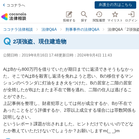
弁護士の方はこちら
ココナラへ
投稿する
探す
閲覧履歴
マイリスト
ログイン
ココナラ法律相談
法律Q&A
刑事事件の法律Q&A
法律Q&A「2項強
2項強盗、現住建造物
公開日時：
2019年8月16日 17:48
更新日時：
2024年9月4日 11:43
AはBから800万円を借りていたが期日までに返済できそうもなかっ
た。そこでAはBを殺害し返済を免れようと思い、Bの移住するマン
ションのベランダに灯油をまき火をつけた。Bの居室と二階の居室
が全焼したがBはたまたま不在で難を逃れ、二階の住人は逃げるこ
とができた。

上記事例を整理し、財産犯罪としては何が成立するか、Bが不在で
あったことをどう評価するか、2罪以上成立する場合には罪数関係も
説明しなさい。

というレポート課題が出されました。ヒントだけでもいいのでどな
たか教えていただけないでしょうか？お願いしますm(_ _)m