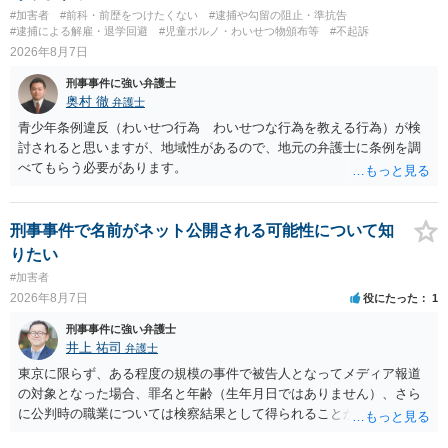
す。 また，意図的に示そうとする故意が必要ですが，本件では，通過
#加害者
#前科・前歴をつけたくない
#逮捕や勾留の阻止・準抗告
する車両があると服を着ている（わいせつな状態をなくしている）の
#逮捕による解雇・退学回避
#児童ポルノ・わいせつ物頒布等
#不起訴
ですから，むしろ見られないようにしており，故意が認められること
2026年8月7日
はありません。 以上より，公然わいせつ罪には該当しませんから，捜
刑事事件に強い弁護士
査の対象になることはありません。 警察から連絡がくることもないで
奥村 徹
弁護士
しょう。 【質問２】 見せようと思っていないことは，服を着たりする
行為から明らかです。したがいまして，注意を受けることさえありま
青少年条例違反（わいせつ行為 わいせつな行為を教える行為）が検
せん。まして，刑罰として罰せられることもありません。 【質問３】
討されると思いますが、地域性があるので、地元の弁護士に条例を調
以上のように犯罪の嫌疑が否定されますから，逮捕勾留される可能性
べてもらう必要があります。
はありません。その理由がないのです。 【質問４】 起訴猶予は，犯罪
が成立することが前提ですので，不起訴とする理由としても前提を欠
いています。不起訴にするにしても，不起訴の可能性はありません。
刑事事件で名前がネット公開される可能性について知
あえて不起訴の理由を挙げるなら，「嫌疑不十分」か「嫌疑なし」で
りたい
す。
#加害者
2026年8月7日
役にたった
1
刑事事件に強い弁護士
井上 祐司
弁護士
東京に限らず、ある程度の規模の事件で被告人となってメディア報道
の対象となった場合、罪名と年齢（生年月日ではありません）、さら
に公判時の職業については検察結果として得られることが通常です。