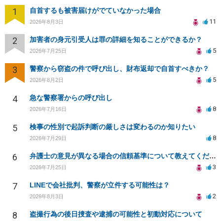
1
自首するも被害届けがでていなかった場合
11
2026年8月3日
2
加害者の身元引受人は罪の詳細を知ることができるか？
5
2026年7月25日
3
警察から窃盗の件で呼び出し、財布返却で自首すべきか？
5
2026年8月2日
4
急な警察署からの呼び出し
8
2026年7月16日
5
検事の性別で起訴判断の厳しさは変わるのか知りたい
8
2026年7月29日
6
弁護士の意見が異なる場合の信頼基準について教えてください
3
2026年7月25日
7
LINEで会社批判、警察が立件する可能性は？
2
2026年8月3日
8
盗撮行為の後日捜査や逮捕の可能性と初動対応について