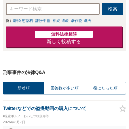
検索
例）
離婚 慰謝料
誹謗中傷
相続 遺産
著作物 違法
無料法律相談
新しく投稿する
刑事事件の法律Q&A
新着順
回答数が多い順
役にたった順
Twitterなどでの盗撮動画の購入について
#児童ポルノ・わいせつ物頒布等
2026年8月7日