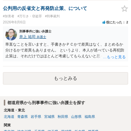
公判用の反省文と再発防止策、について
#加害者
#万引き・窃盗罪
#刑事裁判
2026年8月6日
役にたった
2
刑事事件に強い弁護士
井上 祐司
弁護士
率直なことを言いますと、手書きかＰＣかで差異はなく、まとめるか
分けるかで差異もありません。 というより、本人が述べている再犯防
止策は、それだけではほとんど考慮してもらえないと思った方が良い
です。 提出するのであれば、 ・具体的に自身が受けているプログラム
やカウンセリング・治療の内容 ・利用している再犯防止策（例えば保
護観察所と連携した職業支援の内容や具体的な就労・監督状況） ・監
もっとみる
督者の証言 など、証拠で担保された客観性と実現可能性があるもので
なければあまり意味がありません。 もともと執行猶予が狙える事案で
あれば本人の反省の言葉だけで十分であり、実刑となるか微妙な事案
では、本人が再発防止策をいくら述べてもほとんど効果は望めないと
都道府県から刑事事件に強い弁護士を探す
いうのが実感です。
北海道・東北
北海道
青森県
岩手県
宮城県
秋田県
山形県
福島県
関東