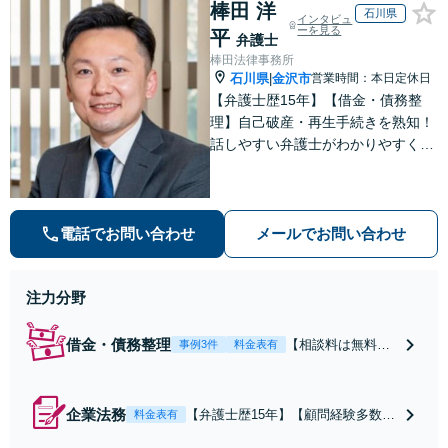
棒田 洋
石川県
インタビュ
ーを見る
平
弁護士
棒田法律事務所
石川県
金沢市
営業時間：本日定休日
|
【弁護士歴15年】【借金・債務整
理】自己破産・再生手続きを熟知！
話しやすい弁護士がわかりやすくご
説明します。不安や悩みを解消し
て、生活の立て直しをサポートしま
す！【電話相談可】
電話でお問い合わせ
メールでお問い合わせ
注力分野
借金・債務整理
【相談料は無料】
事例3件
料金表有
【弁護士歴15年】
自己破産・再生手
続きを熟知！話し
企業法務
【弁護士歴15年】【顧問経験多数】
料金表有
やすい弁護士がわ
起こり得るリスクを見極め事前に対
かりやすくご説明