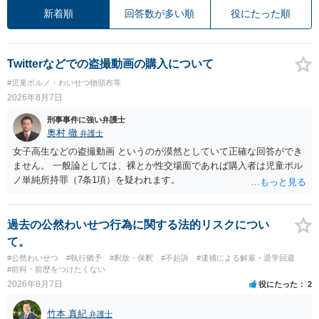
新着順
回答数が多い順
役にたった順
Twitterなどでの盗撮動画の購入について
#児童ポルノ・わいせつ物頒布等
2026年8月7日
刑事事件に強い弁護士
奥村 徹
弁護士
女子高生などの盗撮動画 というのが漠然としていて正確な回答ができ
ません。 一般論としては、裸とか性交場面であれば購入者は児童ポル
ノ単純所持罪（7条1項）を疑われます。
過去の公然わいせつ行為に関する法的リスクについ
て。
#公然わいせつ
#執行猶予
#釈放・保釈
#不起訴
#逮捕による解雇・退学回避
#前科・前歴をつけたくない
2026年8月7日
役にたった
2
竹本 真紀
弁護士