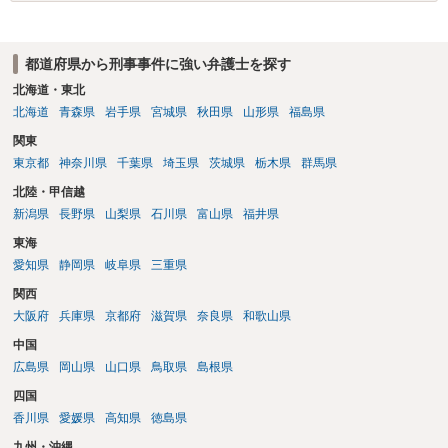
なければあまり意味がありません。 もともと執行猶予が狙える事案で
あれば本人の反省の言葉だけで十分であり、実刑となるか微妙な事案
では、本人が再発防止策をいくら述べてもほとんど効果は望めないと
都道府県から刑事事件に強い弁護士を探す
いうのが実感です。
北海道・東北
北海道
青森県
岩手県
宮城県
秋田県
山形県
福島県
関東
東京都
神奈川県
千葉県
埼玉県
茨城県
栃木県
群馬県
北陸・甲信越
新潟県
長野県
山梨県
石川県
富山県
福井県
東海
愛知県
静岡県
岐阜県
三重県
関西
大阪府
兵庫県
京都府
滋賀県
奈良県
和歌山県
中国
広島県
岡山県
山口県
鳥取県
島根県
四国
香川県
愛媛県
高知県
徳島県
九州・沖縄