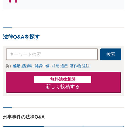
キング全国１位
獲得経験あり】
【初回相談料１時
間１万１０００
円】【離婚・不倫
問題に特化／実績
法律Q&Aを探す
多数】財産分与、
慰謝料、養育費等
で金銭的に満足で
検索
きる解決を目指し
ます。
例）
離婚 慰謝料
誹謗中傷
相続 遺産
著作物 違法
無料法律相談
新しく投稿する
刑事事件の法律Q&A