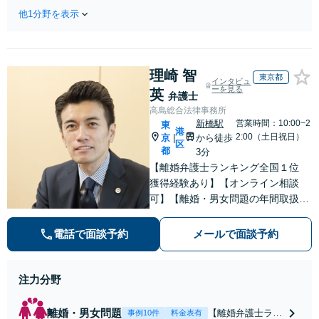
処！経験と実績で磨いた情報収集力
します。「どうし
他1分野を表示
で、経営分野の悩みも柔軟に対応。
たらいいかわから
契約書のリーガルチェックもお任せ
ない」不安や悩み
ください。悪質クレーマーには内容
を解消して、生活
証明郵便で被害拡大を抑止【夜間・
の立て直しをサポ
理崎 智
休日相談可】
東京都
インタビュ
ートします！【メ
ーを見る
英
弁護士
ール相談／電話相
高島総合法律事務所
談可】
新橋駅
営業時間：10:00~2
東
港
2:00（土日祝日）
京
から徒歩
|
区
都
3分
【離婚弁護士ランキング全国１位
獲得経験あり】【オンライン相談
可】【離婚・男女問題の年間取扱件
数100件以上】 離婚や男女問題で泣
き寝入りしたくないという方は是非
電話で面談予約
メールで面談予約
ご相談ください。
注力分野
離婚・男女問題
【離婚弁護士ラン
事例10件
料金表有