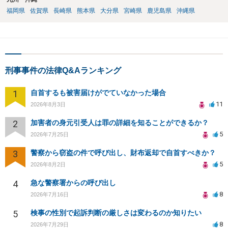
福岡県
佐賀県
長崎県
熊本県
大分県
宮崎県
鹿児島県
沖縄県
刑事事件の法律Q&Aランキング
1
自首するも被害届けがでていなかった場合
11
2026年8月3日
2
加害者の身元引受人は罪の詳細を知ることができるか？
5
2026年7月25日
3
警察から窃盗の件で呼び出し、財布返却で自首すべきか？
5
2026年8月2日
4
急な警察署からの呼び出し
8
2026年7月16日
5
検事の性別で起訴判断の厳しさは変わるのか知りたい
8
2026年7月29日