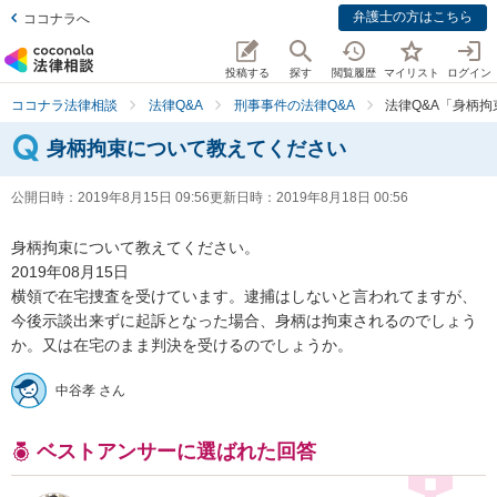
弁護士の方はこちら
ココナラへ
投稿する
探す
閲覧履歴
マイリスト
ログイン
ココナラ法律相談
法律Q&A
刑事事件の法律Q&A
法律Q&A「身柄
身柄拘束について教えてください
公開日時：
2019年8月15日 09:56
更新日時：
2019年8月18日 00:56
身柄拘束について教えてください。

2019年08月15日

横領で在宅捜査を受けています。逮捕はしないと言われてますが、
今後示談出来ずに起訴となった場合、身柄は拘束されるのでしょう
か。又は在宅のまま判決を受けるのでしょうか。
中谷孝 さん
ベストアンサーに選ばれた回答