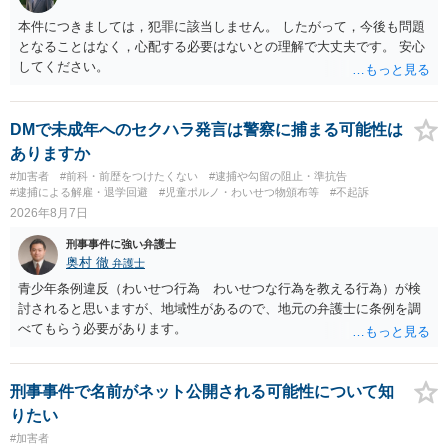
本件につきましては，犯罪に該当しません。 したがって，今後も問題
となることはなく，心配する必要はないとの理解で大丈夫です。 安心
してください。
DMで未成年へのセクハラ発言は警察に捕まる可能性は
ありますか
#加害者
#前科・前歴をつけたくない
#逮捕や勾留の阻止・準抗告
#逮捕による解雇・退学回避
#児童ポルノ・わいせつ物頒布等
#不起訴
2026年8月7日
刑事事件に強い弁護士
奥村 徹
弁護士
青少年条例違反（わいせつ行為 わいせつな行為を教える行為）が検
討されると思いますが、地域性があるので、地元の弁護士に条例を調
べてもらう必要があります。
刑事事件で名前がネット公開される可能性について知
りたい
#加害者