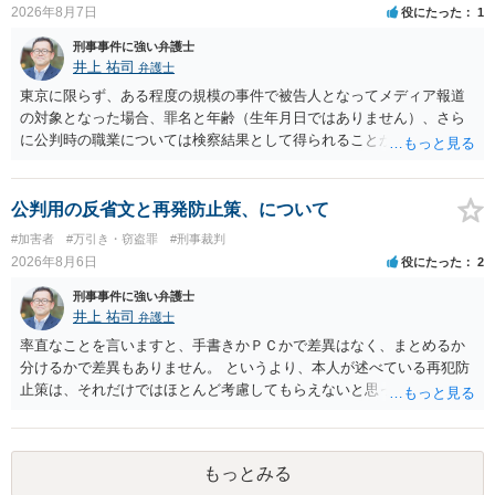
2026年8月7日
役にたった
1
刑事事件に強い弁護士
井上 祐司
弁護士
東京に限らず、ある程度の規模の事件で被告人となってメディア報道
の対象となった場合、罪名と年齢（生年月日ではありません）、さら
に公判時の職業については検察結果として得られることが通常です。
公判用の反省文と再発防止策、について
#加害者
#万引き・窃盗罪
#刑事裁判
2026年8月6日
役にたった
2
刑事事件に強い弁護士
井上 祐司
弁護士
率直なことを言いますと、手書きかＰＣかで差異はなく、まとめるか
分けるかで差異もありません。 というより、本人が述べている再犯防
止策は、それだけではほとんど考慮してもらえないと思った方が良い
です。 提出するのであれば、 ・具体的に自身が受けているプログラム
やカウンセリング・治療の内容 ・利用している再犯防止策（例えば保
護観察所と連携した職業支援の内容や具体的な就労・監督状況） ・監
もっとみる
督者の証言 など、証拠で担保された客観性と実現可能性があるもので