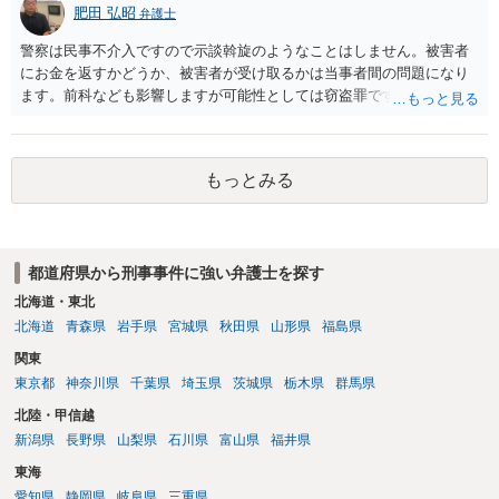
肥田 弘昭
弁護士
警察は民事不介入ですので示談斡旋のようなことはしません。被害者
にお金を返すかどうか、被害者が受け取るかは当事者間の問題になり
ます。前科なども影響しますが可能性としては窃盗罪ですので、逮捕
勾留や略式起訴などの可能性もあります。ご参考にしてください。
もっとみる
都道府県から刑事事件に強い弁護士を探す
北海道・東北
北海道
青森県
岩手県
宮城県
秋田県
山形県
福島県
関東
東京都
神奈川県
千葉県
埼玉県
茨城県
栃木県
群馬県
北陸・甲信越
新潟県
長野県
山梨県
石川県
富山県
福井県
東海
愛知県
静岡県
岐阜県
三重県