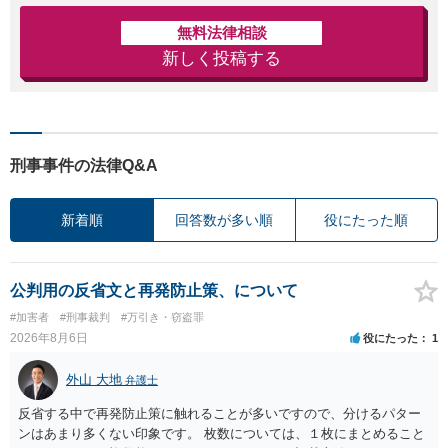
無料法律相談
新しく投稿する
刑事事件の法律Q&A
新着順
回答数が多い順
役にたった順
公判用の反省文と再発防止策、について
#加害者
#刑事裁判
#万引き・窃盗罪
2026年8月6日
役にたった
1
外山 大地
弁護士
反省する中で再発防止策に触れることが多いですので、分けるパター
ンはあまり多くない印象です。 枚数については、１枚にまとめること