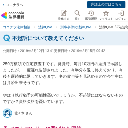
弁護士の方はこちら
ココナラへ
投稿する
探す
閲覧履歴
マイリスト
ログイン
ココナラ法律相談
法律Q&A
刑事事件の法律Q&A
法律Q&A「不起
不起訴について教えてください
公開日時：
2019年8月12日 13:41
更新日時：
2019年8月15日 09:42
250万横領で在宅捜査中です。発覚時、毎月10万円の返済で示談し
ましたが、一度遅れ告訴されました。今半分を返し終えており、今
後も継続的に返していきます。冬の賞与等も見込めるので今年中に
は弁済出来そうです。

やはり執行猶予の可能性高いでしょうか。不起訴にはならないもの
ですか？資格欠格を憂いています。
佐々木 さん