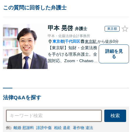
この質問に回答した弁護士
甲本 晃啓
弁護士
東京都
甲本・佐藤法律会計事務所
東京都
千代田区
東京駅
から徒歩0分
|
【東京駅】知財・企業法務
詳細を見
を手がける理系弁護士。全
る
国対応、Zoom・Chatwork
対応。
法律Q&Aを探す
検索
例）
離婚 慰謝料
誹謗中傷
相続 遺産
著作物 違法