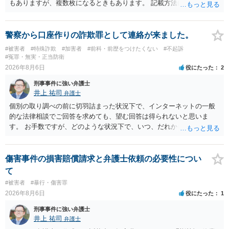
もありますが、複数枚になるときもあります。 記載方法については、
手書きかどうかで裁判官に与える印象が大きく変わることはないと思
います。 したがいまして、いずれも良いかと考えます。
警察から口座作りの詐欺罪として連絡が来ました。
#被害者
#特殊詐欺
#加害者
#前科・前歴をつけたくない
#不起訴
#冤罪・無実・正当防衛
2026年8月6日
役にたった
2
刑事事件に強い弁護士
井上 祐司
弁護士
個別の取り調べの前に切羽詰まった状況下で、インターネットの一般
的な法律相談でご回答を求めても、望む回答は得られないと思いま
す。 お手数ですが、どのような状況下で、いつ、だれからどのような
経緯で口座の提供を頼まれ開設したか、それによる詐欺等の収益がど
の程度だと聞いているのかということについて、お近くで詳細な法律
相談を受けられたうえで対処方法を探された方がよいと思われます。
傷害事件の損害賠償請求と弁護士依頼の必要性につい
一般論でいえば、任意取り調べの場合、ＩＣレコーダーを持参して取
て
り調べ内容を録音することは必須だと考えます。
#被害者
#暴行・傷害罪
2026年8月6日
役にたった
1
刑事事件に強い弁護士
井上 祐司
弁護士