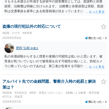
そもそも弁護士が作成する訴状中の損害費目としては、慰謝料と休業
損害、治療費は明確に分けられます。 治療費と休業損害は実額、慰謝
料は交通事故を基準にある程度相場が決まっていますが、全治１０日
間の打撲であれば実際のところ１０～１５万円程度が相場だと思われ
ます。 そうすると、弁護士に依頼した場合はおそらく高い確率で費用
倒れ（回収しても全額弁護士費用となる）となる可能性が高いものと
盗撮の現行犯以外の対応について
予想します。 本人訴訟で進める場合には、すでに刑事手続が終了して
#盗撮・のぞき
#加害者
いる以上、相手方に資力がないことが多く回収できないケースが多い
2026年8月6日
役にたった
1
（そのため、刑事事件の手続き中に、不本意ではあっても加害者の身
体拘束と、処分待ちという状況を利用して、被害弁償を受けておくこ
肥田 弘昭
弁護士
とが有効である場合が多い）ことを考慮しておく必要があります。
私の弁護経験からすると捜査や逮捕の可能性は低いかと思います。被
害者が気づいていないので被害届を出す可能性が低いこと、防犯カメ
ラに映っていないのであれば、第三者が告発する可能性も低いこと、
証拠は削除されていることからです。但し、「電車内で携帯で対面に
座る女性を盗撮(全体像写真1枚と5秒程度の動画)してしまいました。下
着や胸など強調したものではありません。」とありますが、少なくと
アルバイト先での金銭問題、警察介入時の処罰と解決
も捜査段階では性的姿態等撮影罪の被疑事実で逮捕勾留されるケース
策は？
が私の弁護経験では多くなった印象です（最終的には不起訴ないし各
#加害者
#示談交渉
#前科・前歴をつけたくない
#逮捕による解雇・退学回避
都道府県の迷惑防止条例違反になることもあります）。2度としないこ
#万引き・窃盗罪
とをお勧めいたします。ご参考にしてください。
2026年8月5日
役にたった
1