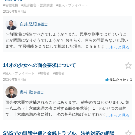
訴訟外の交渉で相手方が認めれば負担させることができるでしょう。
#名誉毀損
#風評被害・営業妨害
#個人・プライベート
訴訟で判決となった場合は、実際の弁護士費用が認められる場合と認
2026年8月4日
められない場合があり何ともいえないところでしょう。
白井 弘昭
弁護士
＞前職場に報告すべきでしょうか？また、民事や刑事ではどういうこ
とが問題になりそうでしょうか？ おそらく、何らの問題もないと思い
ます。 学習機能をＯＮにして相談した場合、Ｃｈａｔｇｐｔがｏｐｅ
ｎＡＩに相談内容を蓄積し、他の質問者への何らかの回答の際に参照
する可能性がありますが、個人名や会社名を特定していない限り、一
般論として抽象化されて回答に織り込まれる可能性が生じるにすぎま
14才の少女への面会要求について
せんので、その情報自体が、秘密情報に当たるとは思えませんし、名
#個人・プライベート
#加害者
#被害者
誉棄損として、個人や会社に対する誹謗中傷の不特定多数への公開に
2026年8月4日
役にたった
1
当たるとも思われません。 もちろん、誰がその内容をｃｈａｔｇｐｔ
に入力したかも第三者にしられることはないので、個人や会社の特定
奥村 徹
弁護士
をせずに書き込んだことで（おそらく特定して書き込んだとして
も）、相談者さんが刑事民事の責任に問われることはないでしょう。
面会要求罪で逮捕されることはあります。 確率の％はわかりません 第
私見ながらご参考まで。
一八二条（十六歳未満の者に対する面会要求等） 1 わいせつの目的
で、十六歳未満の者に対し、次の各号に掲げるいずれかの行為をした
者（当該十六歳未満の者が十三歳以上である場合については、その者
が生まれた日より五年以上前の日に生まれた者に限る。）は、一年以
下の拘禁刑又は五十万円以下の罰金に処する。 一 威迫し、偽計を用
SNSでの誹謗中傷と金銭トラブル、法的対応の相談