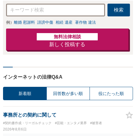
検索
例）
離婚 慰謝料
誹謗中傷
相続 遺産
著作物 違法
無料法律相談
新しく投稿する
インターネットの法律Q&A
新着順
回答数が多い順
役にたった順
事務所との契約に関して
#契約書作成・リーガルチェック
#芸能・エンタメ業界
#被害者
2026年8月6日