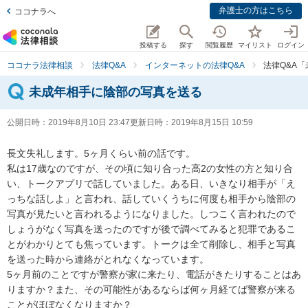
弁護士の方はこちら
ココナラへ
投稿する
探す
閲覧履歴
マイリスト
ログイン
ココナラ法律相談
法律Q&A
インターネットの法律Q&A
法律Q&A
未成年相手に陰部の写真を送る
公開日時：
2019年8月10日 23:47
更新日時：
2019年8月15日 10:59
長文失礼します。5ヶ月くらい前の話です。

私は17歳なのですが、その頃に知り合った高2の女性の方と知り合
い、トークアプリで話していました。ある日、いきなり相手が「え
っちな話しよ」と言われ、話していくうちに何度も相手から陰部の
写真が見たいと言われるようになりました。しつこく言われたので
しょうがなく写真を送ったのですが後で調べてみると犯罪であるこ
とがわかりとても焦っています。トークは全て削除し、相手と写真
を送った時から連絡がとれなくなっています。

5ヶ月前のことですが警察が家に来たり、電話がきたりすることはあ
りますか？また、その可能性があるならば何ヶ月経てば警察が来る
ことがほぼなくなりますか？