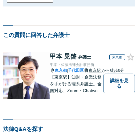
この質問に回答した弁護士
甲本 晃啓
弁護士
東京都
甲本・佐藤法律会計事務所
東京都
千代田区
東京駅
から徒歩0分
|
【東京駅】知財・企業法務
詳細を見
を手がける理系弁護士。全
る
国対応、Zoom・Chatwork
対応。
法律Q&Aを探す