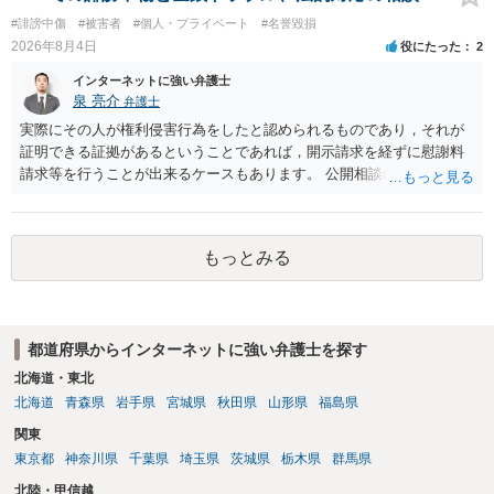
い又は誘惑して面会を要求すること。 二 拒まれたにもかかわらず、
#誹謗中傷
#被害者
#個人・プライベート
#名誉毀損
反復して面会を要求すること。 三 金銭その他の利益を供与し、又は
2026年8月4日
役にたった
2
その申込み若しくは約束をして面会を要求すること。 2前項の罪を犯
し、よってわいせつの目的で当該十六歳未満の者と面会をした者は、
インターネットに強い弁護士
二年以下の拘禁刑又は百万円以下の罰金に処する。
泉 亮介
弁護士
実際にその人が権利侵害行為をしたと認められるものであり，それが
証明できる証拠があるということであれば，開示請求を経ずに慰謝料
請求等を行うことが出来るケースもあります。 公開相談の場では回答
は難しいかと思われますので，お手持ちの証拠資料を持参の上弁護士
に個別に相談されると良いでしょう。
もっとみる
都道府県からインターネットに強い弁護士を探す
北海道・東北
北海道
青森県
岩手県
宮城県
秋田県
山形県
福島県
関東
東京都
神奈川県
千葉県
埼玉県
茨城県
栃木県
群馬県
北陸・甲信越