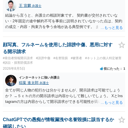
王 宣麟
弁護士
結論から言うと、弁護士の相談対象です。 契約書が交付されていな
い・2年固定の途中解約不可を事前に説明されていなかった点は、契約
の成立・内容・拘束力を争う余地がある典型例です。 まずは、運営と
のやり取り、規約のスクショ等の証拠を集めて、弁護士に相談されて
みてはいかがでしょうか。 また同時並行で（もしまだされていないの
であれば）書面で退所意思の明確化はしておくべきだと考えます。
顔写真、フルネームを使用した誹謗中傷、悪用に対す
る開示請求
#発信者情報開示請求
#誹謗中傷
#名誉毀損
#被害者
#ネット上の個人特定被害
#訴訟・損害賠償請求
2026年8月5日
役にたった
1
インターネットに強い弁護士
稲葉 進太郎
弁護士
全てが同じ人物の犯行かは分かりませんが、開示請求は可能でしょう
か？ →５ｃｈの方の開示請求は内容からして難しいでしょう。 XとIns
tagramの方は内容からして開示請求ができる可能性が高いでしょう。
ただ、アカウントが削除されていると開示請求は失敗する可能性が高
いでしょう。７月中にアカウントが削除されている場合、今から進め
ても失敗する可能性が高いように思われます。 相手を特定できた場
ChatGPTでの愚痴が情報漏洩や名誉毀損に該当するか
合、相手に全ての弁護士費用を負担させることは可能でしょうか？ →
確認したい