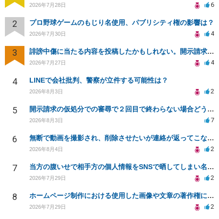
6
2026年7月28日
2
プロ野球ゲームのもじり名使用、パブリシティ権の影響は？
4
2026年7月30日
3
誹謗中傷に当たる内容を投稿したかもしれない。開示請求や民事刑事裁判に発展しうるのか教えて欲しい。
4
2026年7月27日
4
LINEで会社批判、警察が立件する可能性は？
2
2026年8月3日
5
開示請求の仮処分での審尋で２回目で終わらない場合どうしたらいいですか
7
2026年8月3日
6
無断で動画を撮影され、削除させたいが連絡が返ってこない。
2
2026年8月4日
7
当方の腹いせで相手方の個人情報をSNSで晒してしまい名誉毀損させてしまったかもしれない
2
2026年7月29日
8
ホームページ制作における使用した画像や文章の著作権について
2
2026年7月29日