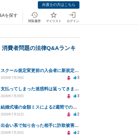
弁護士の方はこちら
&Aを探す
閲覧履歴
マイリスト
ログイン
・消費者問題の法律Q&Aランキ
スクール規定変更前の入会者に新規定は適用されるのか
3
2026年7月29日
支払ってしまった迷惑料は返ってきますか？
3
2026年7月29日
結婚式場の金額ミスによる2週間での解約。キャンセル料10万円の免除は可能か。
2
2026年7月31日
出会い系で知り合った相手に詐欺被害、免許証の悪用リスクと対策。
2
2026年7月26日