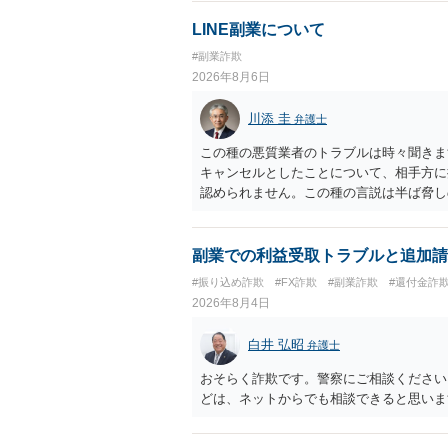
LINE副業について
#副業詐欺
2026年8月6日
川添 圭
弁護士
この種の悪質業者のトラブルは時々聞きま
キャンセルとしたことについて、相手方に
認められません。この種の言説は半ば脅し
し、連絡を無視してよいかどうかのアドバ
ば、弁護士へ依頼して警告してもらうこと
副業での利益受取トラブルと追加請
#振り込め詐欺
#FX詐欺
#副業詐欺
#還付金詐
2026年8月4日
白井 弘昭
弁護士
おそらく詐欺です。警察にご相談ください
どは、ネットからでも相談できると思いま