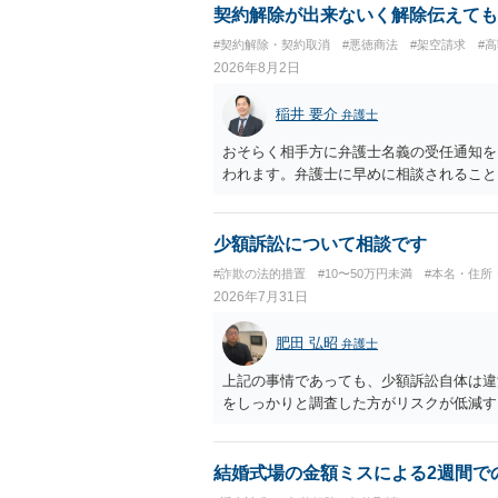
契約解除が出来ないく解除伝えても
#契約解除・契約取消
#悪徳商法
#架空請求
#
2026年8月2日
稲井 要介
弁護士
おそらく相手方に弁護士名義の受任通知を
われます。弁護士に早めに相談されること
少額訴訟について相談です
#詐欺の法的措置
#10〜50万円未満
#本名・住所
2026年7月31日
肥田 弘昭
弁護士
上記の事情であっても、少額訴訟自体は違
をしっかりと調査した方がリスクが低減す
結婚式場の金額ミスによる2週間で