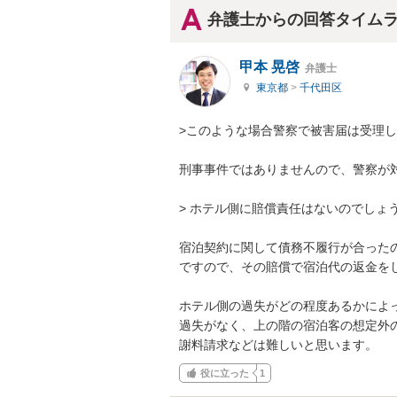
弁護士からの回答タイム
甲本 晃啓
弁護士
東京都
>
千代田区
>このような場合警察で被害届は受理し
刑事事件ではありませんので、警察が対
> ホテル側に賠償責任はないのでしょう
宿泊契約に関して債務不履行が合ったの
ですので、その賠償で宿泊代の返金をし
ホテル側の過失がどの程度あるかによっ
過失がなく、上の階の宿泊客の想定外
謝料請求などは難しいと思います。
役に立った
1