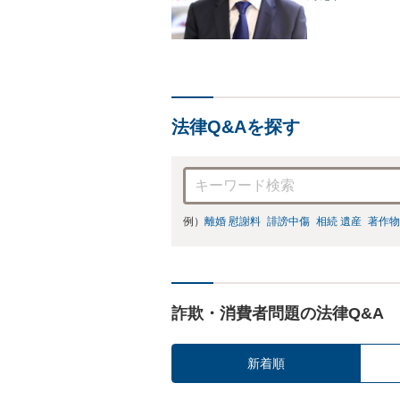
法律Q&Aを探す
例）
離婚 慰謝料
誹謗中傷
相続 遺産
著作物
詐欺・消費者問題の法律Q&A
新着順