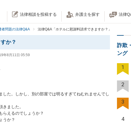
法律相談を投稿する
弁護士を探す
法律Q
費者問題の法律Q&A
法律Q&A「ホテルに慰謝料請求できますか？」
ますか？
詐欺
ング
19年8月11日 05:59
1


2
ました。しかし、別の部屋では明るすぎてねむれませんでし
3
きました。

らえるのでしょうか？

4
ょうか？