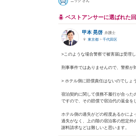
ニック さん
ベストアンサーに選ばれた
甲本 晃啓
弁護士
東京都
>
千代田区
>このような場合警察で被害届は受理し
刑事事件ではありませんので、警察が対
> ホテル側に賠償責任はないのでしょう
宿泊契約に関して債務不履行が合ったの
ですので、その賠償で宿泊代の返金をし
ホテル側の過失がどの程度あるかによっ
過失がなく、上の階の宿泊客の想定外
謝料請求などは難しいと思います。