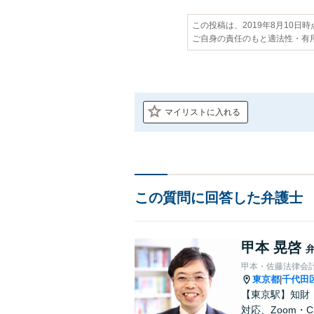
この投稿は、2019年8月10日
ご自身の責任のもと適法性・有
マイリストに入れる
この質問に回答した弁護士
甲本 晃啓
甲本・佐藤法律会
東京都
千代田
|
【東京駅】知財
対応、Zoom・Ch