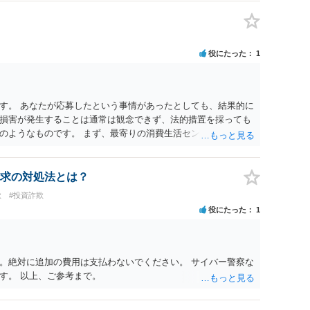
役にたった
1
す。 あなたが応募したという事情があったとしても、結果的に
損害が発生することは通常は観念できず、法的措置を採っても
のようなものです。 まず、最寄りの消費生活センターへ相談
イスを受けられることをお勧めします。しつこいようであれ
も必要になるかもしれません。
求の対処法とは？
欺
#投資詐欺
役にたった
1
。絶対に追加の費用は支払わないでください。 サイバー警察な
す。 以上、ご参考まで。