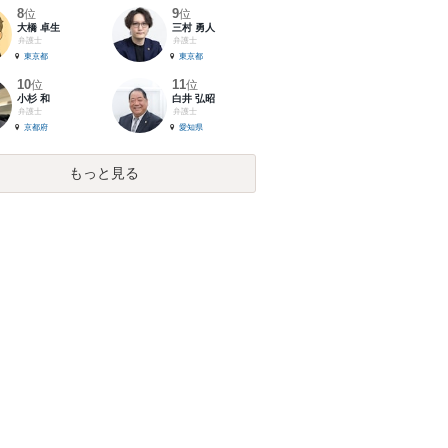
8
9
位
位
大橋 卓生
三村 勇人
弁護士
弁護士
東京都
東京都
10
11
位
位
小杉 和
白井 弘昭
弁護士
弁護士
京都府
愛知県
もっと見る