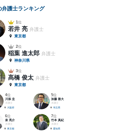
の弁護士ランキング
1
位
若井 亮
弁護士
東京都
2
位
稲葉 進太郎
弁護士
神奈川県
3
位
髙橋 俊太
弁護士
東京都
4
5
位
位
川添 圭
加藤 善大
弁護士
弁護士
大阪府
埼玉県
6
7
位
位
泉 亮介
竹本 真紀
弁護士
弁護士
東京都
愛知県