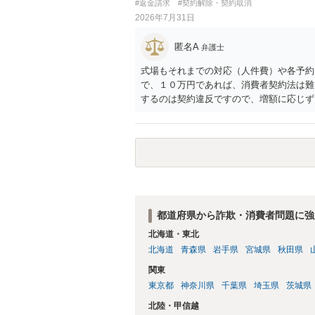
#返金請求
#契約解除・契約取消
2026年7月31日
匿名A
弁護士
式場もそれまでの対応（人件費）や各予約
で、１０万円であれば、消費者契約法は難
するのは契約違反ですので、増額に応じず
がないことになります。
都道府県から詐欺・消費者問題に強
北海道・東北
北海道
青森県
岩手県
宮城県
秋田県
関東
東京都
神奈川県
千葉県
埼玉県
茨城県
北陸・甲信越