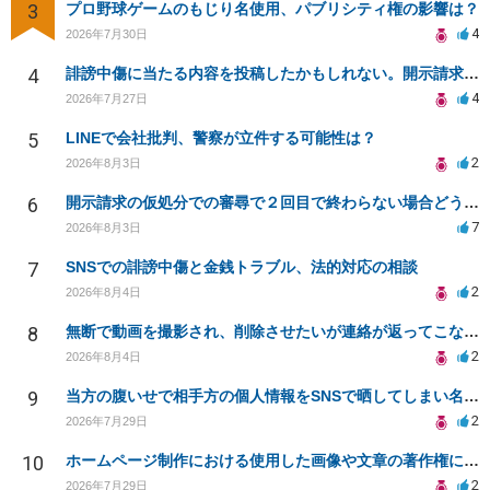
3
プロ野球ゲームのもじり名使用、パブリシティ権の影響は？
4
2026年7月30日
4
誹謗中傷に当たる内容を投稿したかもしれない。開示請求や民事刑事裁判に発展しうるのか教えて欲しい。
4
2026年7月27日
5
LINEで会社批判、警察が立件する可能性は？
2
2026年8月3日
6
開示請求の仮処分での審尋で２回目で終わらない場合どうしたらいいですか
7
2026年8月3日
7
SNSでの誹謗中傷と金銭トラブル、法的対応の相談
2
2026年8月4日
8
無断で動画を撮影され、削除させたいが連絡が返ってこない。
2
2026年8月4日
9
当方の腹いせで相手方の個人情報をSNSで晒してしまい名誉毀損させてしまったかもしれない
2
2026年7月29日
10
ホームページ制作における使用した画像や文章の著作権について
2
2026年7月29日