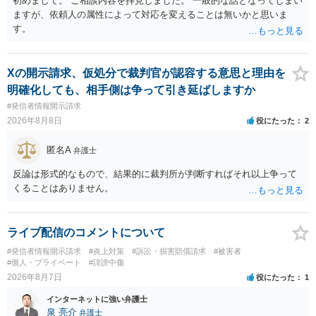
初めまして。 ご相談内容を拝見しました。 一般的な話となってしまい
ますが、依頼人の属性によって対応を変えることは無いかと思いま
す。
Xの開示請求、仮処分で裁判官が認容する意思と理由を
明確化しても、相手側は争って引き延ばしますか
#発信者情報開示請求
2026年8月8日
役にたった
2
匿名A
弁護士
反論は形式的なもので、結果的に裁判所が判断すればそれ以上争って
くることはありません。
ライブ配信のコメントについて
#発信者情報開示請求
#炎上対策
#訴訟・損害賠償請求
#被害者
#個人・プライベート
#誹謗中傷
2026年8月7日
役にたった
1
インターネットに強い弁護士
泉 亮介
弁護士