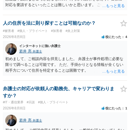
対応を要請するといったことは難しいかと思います。 ご参考になれば
幸いです。
人の住所を法に則り探すことは可能なのか？
#被害者
#個人・プライベート
#加害者
#炎上対策
2026年8月8日
役にたった
4
インターネットに強い弁護士
若井 亮
弁護士
初めまして、ご相談内容を拝見しました。 弁護士が事件処理に必要な
限りで調べることは可能です。 ただ、手掛かりとなる情報が全くない
相手方について住所を特定することは困難です。
弁護士の対応が依頼人の勤務先、キャリアで変わりま
すか？
#IT・通信業界
#示談
#個人・プライベート
2026年8月8日
役にたった
1
若井 亮
弁護士