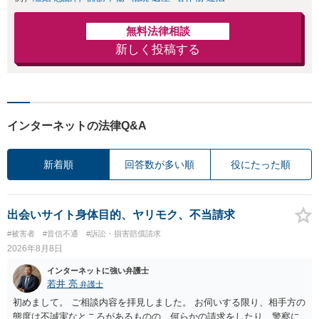
無料法律相談
新しく投稿する
インターネットの法律Q&A
新着順
回答数が多い順
役にたった順
出会いサイト身体目的、ヤリモク、不当請求
#被害者
#音信不通
#訴訟・損害賠償請求
2026年8月8日
インターネットに強い弁護士
若井 亮
弁護士
初めまして。 ご相談内容を拝見しました。 お伺いする限り、相手方の
態度は不誠実なところがあるものの、何らかの請求をしたり、警察に