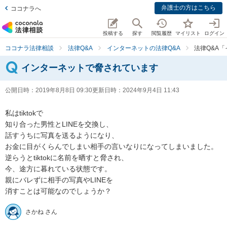
弁護士の方はこちら
ココナラへ
投稿する
探す
閲覧履歴
マイリスト
ログイン
ココナラ法律相談
法律Q&A
インターネットの法律Q&A
法律Q&A
インターネットで脅されています
公開日時：
2019年8月8日 09:30
更新日時：
2024年9月4日 11:43
私はtiktokで

知り合った男性とLINEを交換し、

話すうちに写真を送るようになり、

お金に目がくらんでしまい相手の言いなりになってしまいました。

逆らうとtiktokに名前を晒すと脅され、

今、途方に暮れている状態です。

親にバレずに相手の写真やLINEを

消すことは可能なのでしょうか？
さかね さん