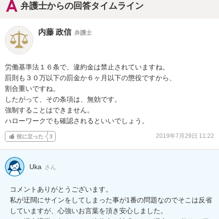
弁護士からの回答タイムライン
内藤 政信
弁護士
労働基準法１６条で、違約金は禁止されていますね。

罰則も３０万以下の罰金か６ヶ月以下の懲役ですから、

割合重いですね。

したがって、その条項は、無効です。

強制することはできません。

ハローワークでも確認されるといいでしょう。
2019年7月29日 11:22
役に立った
3
Uka
さん
コメントありがとうございます。

私が迂闊にサインをしてしまった事が1番の問題なのでそこは反省
していますが、心強いお言葉を頂き安心しました。
