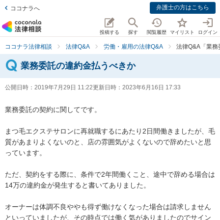
弁護士の方はこちら
ココナラへ
投稿する
探す
閲覧履歴
マイリスト
ログイン
ココナラ法律相談
法律Q&A
労働・雇用の法律Q&A
法律Q&A「業
業務委託の違約金払うべきか
公開日時：
2019年7月29日 11:22
更新日時：
2023年6月16日 17:33
業務委託の契約に関してです。

まつ毛エクステサロンに再就職するにあたり2日間働きましたが、毛
質があまりよくないのと、店の雰囲気がよくないので辞めたいと思
っています。

ただ、契約をする際に、条件で2年間働くこと、途中で辞める場合は
14万の違約金が発生すると書いてありました。

オーナーは体調不良ややも得ず働けなくなった場合は請求しません
といっていましたが、その時点では働く気がありましたのでサイン