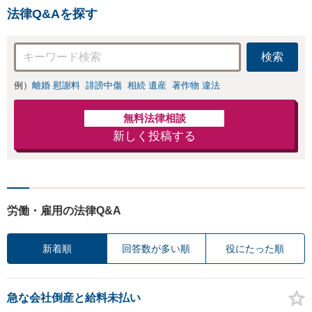
法律Q&Aを探す
検索
例）
離婚 慰謝料
誹謗中傷
相続 遺産
著作物 違法
無料法律相談
新しく投稿する
労働・雇用の法律Q&A
新着順
回答数が多い順
役にたった順
急な会社倒産と給料未払い