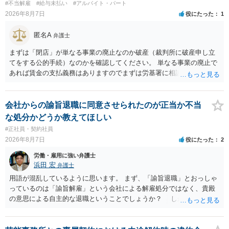
#不当解雇
#給与未払い
#アルバイト・パート
2026年8月7日
役にたった
1
匿名A
弁護士
まずは「閉店」が単なる事業の廃止なのか破産（裁判所に破産申し立
てをする公的手続）なのかを確認してください。 単なる事業の廃止で
あれば賃金の支払義務はありますのでまずは労基署に相談してくださ
い。破産申立てであれば破産手続きの中で破産管財人から（全額は難
しいかもしれませんが）賃金などの労働債権は他の債務より優先して
支払われます。ただし支払までにかなり時間がかかるでしょう。 さら
会社からの諭旨退職に同意させられたのが正当か不当
に、「独立行政法人労働者健康安全機構 」という公的機関が未払賃金
な処分かどうか教えてほしい
の立替事業を行っています。詳しくは、同機構の＜未払賃金立替払相
#正社員・契約社員
談コーナー＞ TEL 044-431-8663 相談時間：土日祝日を除く9:15～1
2026年8月7日
役にたった
2
7:00 に相談してみてください。同じように未払となった他の従業員の
方がいれば一緒に相談してみるといいでしょう。
労働・雇用に強い弁護士
浜田 宏
弁護士
用語が混乱しているように思います。 まず、「諭旨退職」とおっしゃ
っているのは「諭旨解雇」という会社による解雇処分ではなく、貴殿
の意思による自主的な退職ということでしょうか？ しかし、記載さ
れた経緯からすると、事実上は解雇処分であると解する余地がありま
す。 その場合、解雇には客観的で合理的な理由が必要であり、かつ