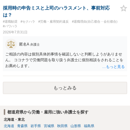
期間満了による退職は、業務労災への適用はありませんので、ご安心
バランスの問題もありますが、修正余地があるうえ、後から争うより
ください。 仮に会社が打切り補償をせずに解雇した場合は、不当解雇
採用時の申告ミスと上司のハラスメント、事前対応
コストを抑えやすいので、資料等を持参の上弁護士に確認されること
に当たります。 ＞労災の休業補償と、所得補償保険の保険金とは別
は？
をお勧めします。 ・事務所側の解除でも、解除理由によってはタレン
に、受け取れる金銭はありますでしょうか？ 業務労災の場合は、会社
#退職勧奨
#セクハラ
#労働・雇用契約違反
#退職理由(自己都合・会社都合)
ト側に損害賠償が発生する建付けになっていることはあります。ただ
の安全配慮義務違反が認められると解されますので、会社の損害賠償
#パワハラ
し、事務所側が一方的に解除したのにタレントへ違約金を課す設計
責任（治療費、通院慰謝料、入院費、入院慰謝料、後遺障害慰謝料、
2026年7月31日
は、合理性や対価性を欠くとして争いやすいです。逆に、タレント側
逸失利益等）が認められる可能性が高いと思われます。 また、業務労
の重大な契約違反がある場合は、実損害の範囲で請求される可能性は
災での第三者行為傷害（同僚の不注意等による事故）の場合は、当該
匿名A
弁護士
あります。
第三者の賠償責任も考えられます。 労災で支払われた分は、損害額か
ら控除（損益相殺）されますが、それを超えた部分は、会社もしく
ご相談の内容は個別具体的事情を確認しないと判断しようがありませ
は、第三者から支払ってもらうことになります。 会社等との交渉が必
ん。 ココナラで労働問題を取り扱う弁護士に個別相談をされることを
要になると思います（良い会社でしたら、自ら話してくると思います
お薦めします。
が・・・）。極めて専門的な話ですので、詳細もしくは対応を最寄り
の弁護士にご相談ください。 以上、ご参考まで。
もっとみる
都道府県から労働・雇用に強い弁護士を探す
北海道・東北
北海道
青森県
岩手県
宮城県
秋田県
山形県
福島県