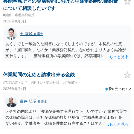
解雇という処分が社会通念上相当と認められない限り、解雇は無効で
芸能事務所との専属契約における中途解約時の違約金
す。 結局、貴殿のネット炎上の内容や原因、勤務先に与えた影響な
について相談したいです
どを具体的に検討しなければ、何とも申し上げることができません。
#労働・雇用契約違反
また、育児休業法関係の問題もあるかもしれません。 ある程度労働
2026年8月5日
法に関する専門的な知識が必要な事案ですので、一度、お近くの弁護
士にご相談下さい。
王 宣麟
弁護士
あくまでも一般論的な回答になってしまうのですが、本契約の性質
が、「雇用契約」なのか「業務委託契約」なのかにより大きく結論が
変わります。 ・芸能事務所の専属契約では、残存期間や報酬額、投下
コストを基準に違約金や損害金を設定する例はあります。ただし、実
務上よくあるからといって当然に適法という意味ではなく、実際の損
害との対応関係や合理性が重要です。 ・違約金に上限がなくても、常
休業期間の定めと請求出来る金銭
に有効になるわけではありません。契約が労働契約に近い実態なら労
#労災認定・対応
#正社員・契約社員
#労働審判
基法16条で無効となる余地があり、そうでなくても、金額が事務所の
2026年8月4日
役にたった
2
損害と比べて過大なら無効や減額が争点になります。 ・契約前の修正
交渉は一般的です。 交渉の方向としては、上限額を設ける、実損害ベ
白井 弘昭
弁護士
ースにする、算定根拠を明確化する、違約金ではなく「合理的な実
費・未回収費用のみ」に限定する、などが典型です。 ・弁護士に契約
＞会社の内規より、法律が優先する理解で正しいですか？ 業務労災で
前に契約書の内容をレビューしてもらう価値は十分にあると思われま
の休職の場合は、会社が休職の打切り補償（労働基準法８１条）をし
す。 争点は、契約類型が雇用か業務委託か、実態として労働者性があ
ない限り、労働者を、休職を理由に解雇することはできません（労働
るか、解除事由が双方にどう定められているか、違約金の算定根拠が
基準法19条）。 会社の就業規則にて定められている休職期間及び休職
合理的か、という複数論点に分かれます。契約前なら、交渉のパワー