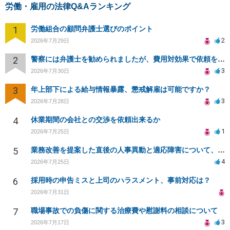
労働・雇用の法律Q&Aランキング
1
労働組合の顧問弁護士選びのポイント
2
2026年7月29日
2
警察には弁護士を勧められましたが、費用対効果で依頼をすることを躊躇しています。
3
2026年7月30日
3
年上部下による給与情報暴露、懲戒解雇は可能ですか？
3
2026年7月28日
4
休業期間の会社との交渉を依頼出来るか
1
2026年7月25日
5
業務改善を提案した直後の人事異動と適応障害について、法的に問題があるか相談したいです。
4
2026年7月25日
6
採用時の申告ミスと上司のハラスメント、事前対応は？
2026年7月31日
7
職場事故での負傷に関する治療費や慰謝料の相談について
3
2026年7月17日