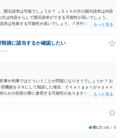
、開示請求は可能でしょうか？ →５ｃｈの方の開示請求は内容
ramの方は内容からして開示請求ができる可能性が高いでしょう。
請求は失敗する可能性が高いでしょう。７月中にアカウントが
する可能性が高いように思われます。 相手を特定できた場合、
は可能でしょうか？ →訴訟外の交渉で相手方が認めれば負担さ
なった場合は、実際の弁護士費用が認められる場合と認められ
名誉毀損に該当するか確認したい
ょう。
ベート
民事や刑事ではどういうことが問題になりそうでしょうか？ お
学習機能をＯＮにして相談した場合、Ｃｈａｔｇｐｔがｏｐｅｎ
何らかの回答の際に参照する可能性がありますが、個人名や会
抽象化されて回答に織り込まれる可能性が生じるにすぎません
とは思えませんし、名誉棄損として、個人や会社に対する誹謗
われません。 もちろん、誰がその内容をｃｈａｔｇｐｔに入力
、個人や会社の特定をせずに書き込んだことで（おそらく特定
刑事民事の責任に問われることはないでしょう。 私見ながらご
役にたった
1