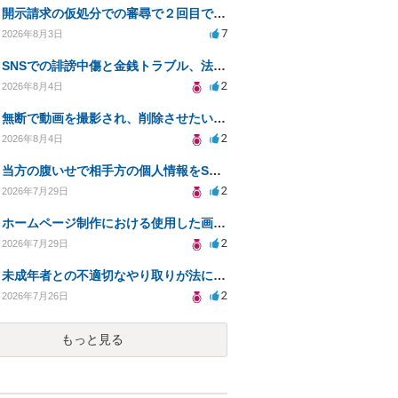
開示請求の仮処分での審尋で２回目で終わらない場合どうしたらいいですか
7
2026年8月3日
SNSでの誹謗中傷と金銭トラブル、法的対応の相談
2
2026年8月4日
無断で動画を撮影され、削除させたいが連絡が返ってこない。
2
2026年8月4日
当方の腹いせで相手方の個人情報をSNSで晒してしまい名誉毀損させてしまったかもしれない
2
2026年7月29日
ホームページ制作における使用した画像や文章の著作権について
2
2026年7月29日
未成年者との不適切なやり取りが法に触れる可能性と対処法
2
2026年7月26日
もっと見る