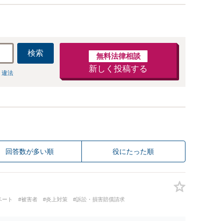
検索
無料法律相談
新しく投稿する
 違法
回答数が多い順
役にたった順
ベート
#被害者
#炎上対策
#訴訟・損害賠償請求