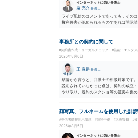
インターネットに強い弁護士
泉 亮介
弁護士
ライブ配信のコメントであっても，そのコ
権利侵害が認められるものであれば開示請
事務所との契約に関して
#契約書作成・リーガルチェック
#芸能・エンタメ
2026年8月6日
王 宣麟
弁護士
結論から言うと、弁護士の相談対象です。
説明されていなかった点は、契約の成立・
やり取り、規約のスクショ等の証拠を集め
行で（もしまだされていないのであれば）
顔写真、フルネームを使用した誹謗
#発信者情報開示請求
#誹謗中傷
#名誉毀損
#
2026年8月5日
インターネットに強い弁護士