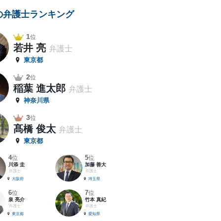
の弁護士ランキング
1
位
若井 亮
弁護士
東京都
2
位
稲葉 進太郎
弁護士
神奈川県
3
位
髙橋 俊太
弁護士
東京都
4
5
位
位
川添 圭
加藤 善大
弁護士
弁護士
大阪府
埼玉県
6
7
位
位
泉 亮介
竹本 真紀
弁護士
弁護士
東京都
愛知県