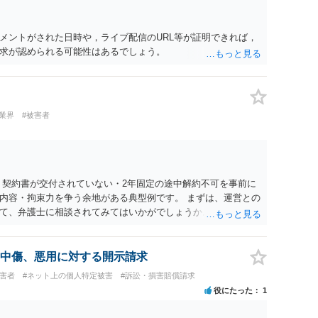
メントがされた日時や，ライブ配信のURL等が証明できれば，
求が認められる可能性はあるでしょう。
業界
#被害者
 契約書が交付されていない・2年固定の途中解約不可を事前に
内容・拘束力を争う余地がある典型例です。 まずは、運営との
て、弁護士に相談されてみてはいかがでしょうか。 また同時並
書面で退所意思の明確化はしておくべきだと考えます。
中傷、悪用に対する開示請求
被害者
#ネット上の個人特定被害
#訴訟・損害賠償請求
役にたった
1