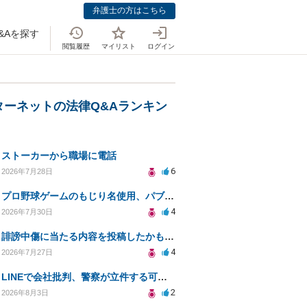
弁護士の方はこちら
&Aを探す
閲覧履歴
マイリスト
ログイン
ターネットの法律Q&Aランキン
ストーカーから職場に電話
6
2026年7月28日
プロ野球ゲームのもじり名使用、パブリシティ権の影響は？
4
2026年7月30日
誹謗中傷に当たる内容を投稿したかもしれない。開示請求や民事刑事裁判に発展しうるのか教えて欲しい。
4
2026年7月27日
LINEで会社批判、警察が立件する可能性は？
2
2026年8月3日