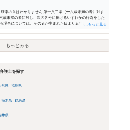
 確率の％はわかりません 第一八二条（十六歳未満の者に対す
十六歳未満の者に対し、次の各号に掲げるいずれかの行為をした
る場合については、その者が生まれた日より五年以上前の日に
刑又は五十万円以下の罰金に処する。 一 威迫し、偽計を用い
拒まれたにもかかわらず、反復して面会を要求すること。 三
み若しくは約束をして面会を要求すること。 2前項の罪を犯
もっとみる
満の者と面会をした者は、二年以下の拘禁刑又は百万円以下の
弁護士を探す
山形県
福島県
栃木県
群馬県
福井県