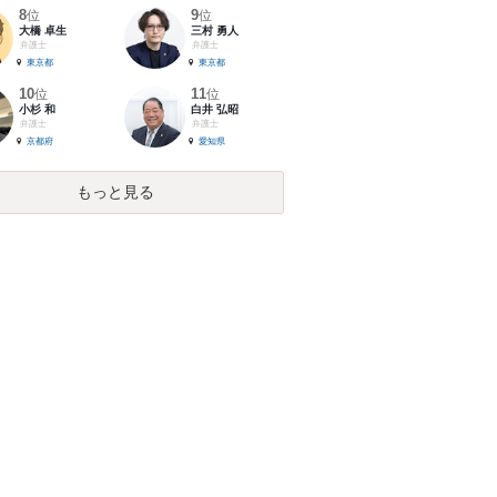
8
9
位
位
大橋 卓生
三村 勇人
弁護士
弁護士
東京都
東京都
10
11
位
位
小杉 和
白井 弘昭
弁護士
弁護士
京都府
愛知県
もっと見る