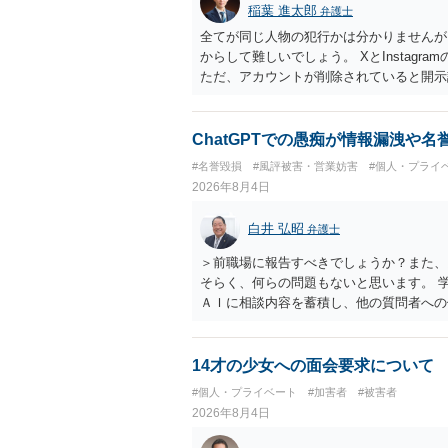
稲葉 進太郎
弁護士
全てが同じ人物の犯行かは分かりませんが
からして難しいでしょう。 XとInstag
ただ、アカウントが削除されていると開示
削除されている場合、今から進めても失敗
相手に全ての弁護士費用を負担させること
せることができるでしょう。訴訟で判決と
ChatGPTでの愚痴が情報漏洩や
ない場合があり何ともいえないところでし
#名誉毀損
#風評被害・営業妨害
#個人・プライ
2026年8月4日
白井 弘昭
弁護士
＞前職場に報告すべきでしょうか？また、
そらく、何らの問題もないと思います。 
ＡＩに相談内容を蓄積し、他の質問者への
社名を特定していない限り、一般論として
ので、その情報自体が、秘密情報に当たる
中傷の不特定多数への公開に当たるとも思
14才の少女への面会要求について
したかも第三者にしられることはないので
#個人・プライベート
#加害者
#被害者
して書き込んだとしても）、相談者さんが
2026年8月4日
参考まで。