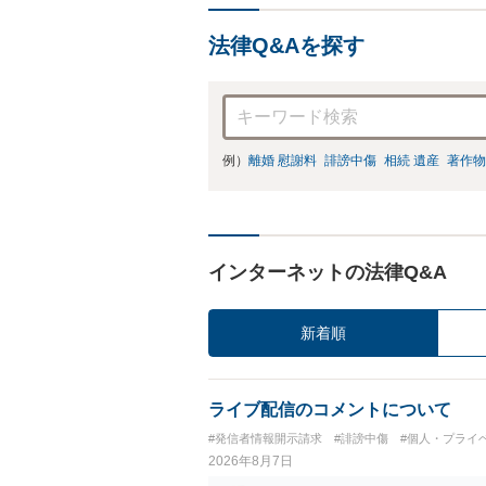
法律Q&Aを探す
例）
離婚 慰謝料
誹謗中傷
相続 遺産
著作物
インターネットの法律Q&A
新着順
ライブ配信のコメントについて
#発信者情報開示請求
#誹謗中傷
#個人・プライ
2026年8月7日