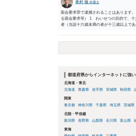
奥村 徹
弁護士
面会要求罪で逮捕されることはあります。
る面会要求等） 1 わいせつの目的で、
者（当該十六歳未満の者が十三歳以上であ
生まれた者に限る。）は、一年以下の拘禁
又は誘惑して面会を要求すること。 二 
金銭その他の利益を供与し、又はその申込
し、よってわいせつの目的で当該十六歳未
罰金に処する。
都道府県からインターネットに強い
北海道・東北
北海道
青森県
岩手県
宮城県
秋田県
関東
東京都
神奈川県
千葉県
埼玉県
茨城県
北陸・甲信越
新潟県
長野県
山梨県
石川県
富山県
東海
愛知県
静岡県
岐阜県
三重県