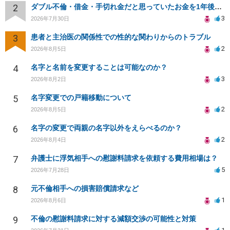
2
ダブル不倫・借金・手切れ金だと思っていたお金を1年後いまさら脅迫罪として通知書が来てまとめて請求
3
2026年7月30日
3
患者と主治医の関係性での性的な関わりからのトラブル
2
2026年8月5日
4
名字と名前を変更することは可能なのか？
3
2026年8月2日
5
名字変更での戸籍移動について
2
2026年8月5日
6
名字の変更で両親の名字以外をえらべるのか？
2
2026年8月4日
7
弁護士に浮気相手への慰謝料請求を依頼する費用相場は？
5
2026年7月28日
8
元不倫相手への損害賠償請求など
1
2026年8月6日
9
不倫の慰謝料請求に対する減額交渉の可能性と対策