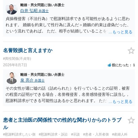
離婚・男女問題に強い弁護士
白井 弘昭
弁護士
貞操権侵害（不法行為）で慰謝料請求できる可能性があるように思わ
れます。 婚姻を約束して性行為に及んだ＞婚姻の約束は虚偽だった、
という流れであれば。 ただ、相手が結婚していることを知って行為に
及んでいるのであれば、婚姻できないことについて相談者さんの帰責
性も認められそうですので、あまり慰謝料は高額にならないように思
われます。 一度、最寄りの弁護士に相談してみてください。
名誉毀損と言えますか
#異性関係(不貞等)
2026年8月7日
役にたった
1
離婚・男女問題に強い弁護士
泉 亮介
弁護士
その女性が週に嘘の話（詰められた）を行っていることの証明，被害
の程度の証明ができる場合，名誉権侵害，名誉感情侵害等に該当し，
慰謝料請求ができる可能性はあるかと思われます。 ただ弁護士費用を
考えると費用倒れとなるリスクも考えられるため，慎重にご検討され
た方が良いでしょう。
患者と主治医の関係性での性的な関わりからのトラブ
ル
#慰謝料請求したい側
#慰謝料請求・訴訟
#示談
#患者・入所者側
#産婦人科