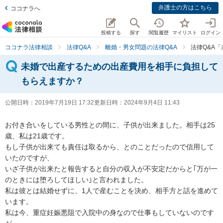
弁護士の方はこちら
ココナラへ
投稿する
探す
閲覧履歴
マイリスト
ログイン
ココナラ法律相談
法律Q&A
離婚・男女問題の法律Q&A
法律Q&A
未婚で出産するための出産費用を相手に負担して
もらえますか？
公開日時：
2019年7月19日 17:32
更新日時：
2024年9月4日 11:43
お付き合いをしている男性との間に、子供が出来ました。相手は25
歳、私は21歳です。

もし子供が出来ても責任は取るから、とのことだったので信用して
いたのですが、

いざ子供が出来たと報告すると自分の収入が不安定だからと｢万が一
のときには堕ろしてほしい｣と言われました。

私は彼とは結婚せずに、1人で産むことを決め、相手方と話を進めて
います。

私は今、重症妊娠悪阻で入院中の身なので仕事もしていないのです