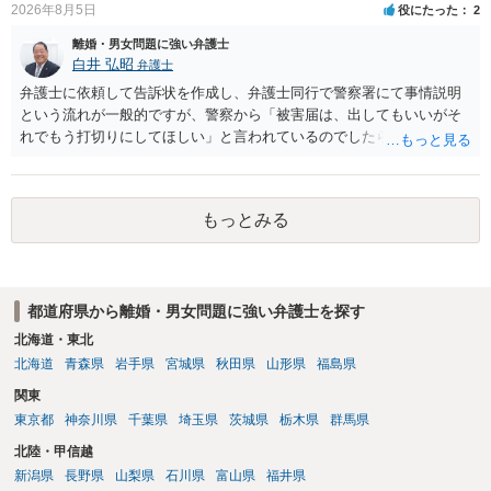
2026年8月5日
役にたった
2
離婚・男女問題に強い弁護士
白井 弘昭
弁護士
弁護士に依頼して告訴状を作成し、弁護士同行で警察署にて事情説明
という流れが一般的ですが、警察から「被害届は、出してもいいがそ
れでもう打切りにしてほしい」と言われているのでしたら、あまり結
論は変わらないかもしれないですね。 所轄の警察を飛び越えて、直接
検察庁に訴えるのもありかもしれないですが、実際に捜査をするの
は、結局所轄だと思われますので、やはり結論は変わらないかもしれ
もっとみる
ないです。 一度、最寄りの「刑事に強い」とうたっている弁護士に相
談してみてはいかがでしょうか。 以上、ご参考まで。
都道府県から離婚・男女問題に強い弁護士を探す
北海道・東北
北海道
青森県
岩手県
宮城県
秋田県
山形県
福島県
関東
東京都
神奈川県
千葉県
埼玉県
茨城県
栃木県
群馬県
北陸・甲信越
新潟県
長野県
山梨県
石川県
富山県
福井県