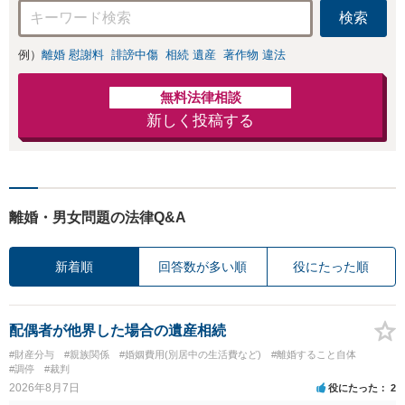
検索
例）
離婚 慰謝料
誹謗中傷
相続 遺産
著作物 違法
無料法律相談
新しく投稿する
離婚・男女問題の法律Q&A
新着順
回答数が多い順
役にたった順
配偶者が他界した場合の遺産相続
#財産分与
#親族関係
#婚姻費用(別居中の生活費など)
#離婚すること自体
#調停
#裁判
2026年8月7日
役にたった
2