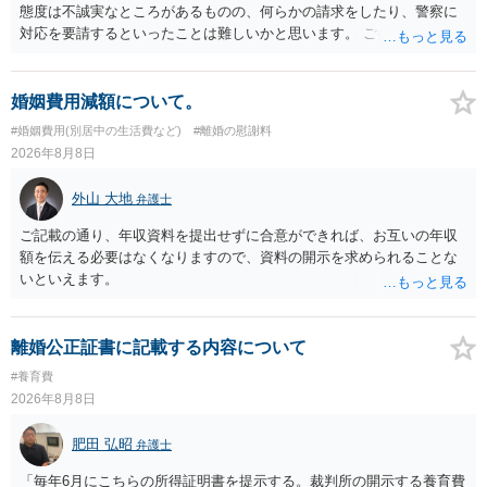
態度は不誠実なところがあるものの、何らかの請求をしたり、警察に
対応を要請するといったことは難しいかと思います。 ご参考になれば
幸いです。
婚姻費用減額について。
#婚姻費用(別居中の生活費など)
#離婚の慰謝料
2026年8月8日
外山 大地
弁護士
ご記載の通り、年収資料を提出せずに合意ができれば、お互いの年収
額を伝える必要はなくなりますので、資料の開示を求められることな
いといえます。
離婚公正証書に記載する内容について
#養育費
2026年8月8日
肥田 弘昭
弁護士
「毎年6月にこちらの所得証明書を提示する。裁判所の開示する養育費