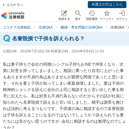
弁護士の方はこちら
ココナラへ
投稿する
探す
閲覧履歴
マイリスト
ログイン
ココナラ法律相談
法律Q&A
離婚・男女問題の法律Q&A
法律Q&A
名誉毀損で子供を訴えられる？
公開日時：
2019年7月16日 09:48
更新日時：
2024年9月4日 11:43
私は妻子持ちで会社の同僚(シングル子持ち)LINEで仲良くなり、次
第に好意を持ってしまいました。相談に乗ったり自宅に上がった事
もありますが不貞行為はありませんが親密な関係であったと思いま
す。それを妻と子供が知ってしまい家庭崩壊しました。妻は子供の
精神的ショックを訴えに会社の上司に相談すると言い出した事を相
手に伝えたら、私は好意も不貞行為もないのだからその話が社員に
知られたら名誉毀損で訴えると言い出しました。相手は謝罪も無け
れば法的に考えるつもりです。子供達の為に相談するので名誉毀損
は子供を訴えることになるのではないでしょうか？訴えられても妻
たちには非がない思うのですが..会社に相談するのは無理なのでしょ
うか？