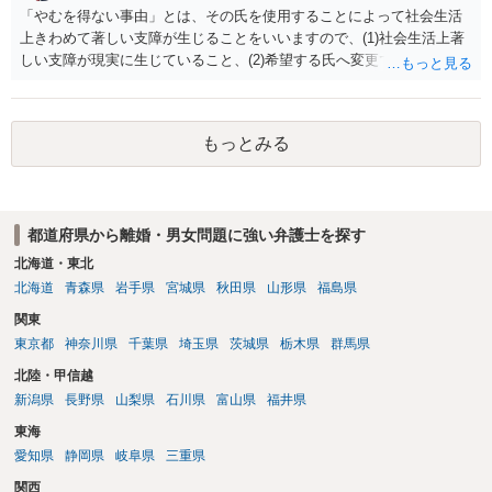
「やむを得ない事由」とは、その氏を使用することによって社会生活
上きわめて著しい支障が生じることをいいますので、(1)社会生活上著
しい支障が現実に生じていること、(2)希望する氏へ変更できればその
支障が解消できる（解消される）ことを、具体的な資料をもって説明
できるかどうかがポイントです。 記録中に現れた一切の事情が判断対
象ですので、上記(1)と(2)を説明できる資料は全て（ただし理路整然
もっとみる
に）提出することが必要になります。「フラッシュバック」とのこと
なので、例えば、医学上確立されているPTSDの診断基準に合致した説
明とそれに沿う資料の提出が必要になってくるように思います。 精神
的・心理的な理由の氏変更は様々な意味でハードルがかなり高く、弁
都道府県から離婚・男女問題に強い弁護士を探す
護士へ依頼しても苦労することが強く予想されるところです。、もし
本人申立てをお考えであれば、医学知識はもちろん法律知識も要求さ
北海道・東北
れますので、性急な申立てをせず、知識と資料をしっかりと揃えて、
北海道
青森県
岩手県
宮城県
秋田県
山形県
福島県
万全の体制で申立てに臨んだ方がよいと思われます。
関東
東京都
神奈川県
千葉県
埼玉県
茨城県
栃木県
群馬県
北陸・甲信越
新潟県
長野県
山梨県
石川県
富山県
福井県
東海
愛知県
静岡県
岐阜県
三重県
関西