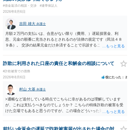
#借金返済の相談・交渉
#連帯保証人
2026年8月6日
吉田 雄大
弁護士
月額２万円の支払いは、合意がない限り（費用、）遅延損害金、利
息、元金の順番に充当されるとされるのが法律の規定です（民法４８
９条）。 交渉の結果元金だけ弁済することで示談することは、弁護士
が関わる債務整理ではしばしばあることです。公的機関は減額に応じ
ることには消極的なことが多いものの、お近くの弁護士にご依頼しチ
ャレンジなさる意義は十分にあると思います。
詐欺に利用された口座の責任と和解金の相談について
#詐欺被害での債務
2026年8月6日
役にたった
2
村山 大基
弁護士
>通帳など送付している時点でこちらに非があるのは理解しています
が、これは支払うべきなのでしょうか？ こちらの特殊詐欺の被害を受
けた立場でもあると思うのですが、この場合どういった対処が必要で
しょうか？ →依頼するかどうかは別にして、弁護士に相談に行った方
がいいとは思います。 そもそも、特殊詐欺関係なく旦那さんの行為
は法に触れる可能性もあります。 ＞100万を支払わず穏便に和解する
前払い金返金の遅延で詐欺被害届が出された場合の対