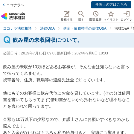
弁護士の方はこちら
ココナラへ
投稿する
探す
閲覧履歴
マイリスト
ログイン
ココナラ法律相談
法律Q&A
借金・債務整理の法律Q&A
法律Q&A
飲み屋の未収回収について。
公開日時：
2019年7月15日 09:03
更新日時：
2024年9月6日 18:03
飲み屋の未収が10万ほどあるお客様が、そんな金は知らないと言っ
て払ってくれません。

携帯番号、住所、職場等の連絡先は全て知っています。

他にもそのお客様に飲み代他にお金を貸しています。(その分は借用
書を書いてもらってます)借用書がないから払わないなど理不尽なこ
とを言われて困ってます。

金額も10万以下の少額なので、弁護士さんにお願いすべきなのかも
悩んでます。

あと入金がなければもちろん私の給与引きと、実績にも響きます。
