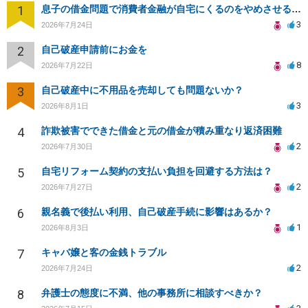
1
息子の借金問題で消費者金融が自宅にくるのをやめさせる方法はないですか？
3
2026年7月24日
2
自己破産申請前にお金を
8
2026年7月22日
3
自己破産中に不用品を売却しても問題ないか？
3
2026年8月1日
4
詐欺被害でできた借金と元の借金が積み重なり返済困難
2
2026年7月30日
5
自宅リフォーム契約の支払い負担を回避する方法は？
2
2026年7月27日
6
親名義で後払い利用、自己破産手続に影響はあるか？
1
2026年8月3日
7
キャバ嬢と客の金銭トラブル
2
2026年7月24日
8
弁護士の態度に不満、他の事務所に相談すべきか？