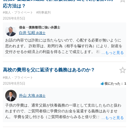
ことは可能でしょうか？ →一般的には難しいです。相談者さんも１０
応方法は？
０万円の被害を受けたとして、１円も払わないで和解したいと言われ
#個人・プライベート
#刑事裁判
たら、 できるだけ重い刑罰を与えて欲しい、と思われるのではない
2026年8月5日
でしょうか。 ＞弁護士さんに入ってもらうことで支払額が下がること
はありますか？ そこはあり得ます、ただ、弁護士費用かけるならその
借金・債務整理に強い弁護士
分賠償に回すことも考えられるので、 兼ね合いは考えてみましょう。
白井 弘昭
弁護士
お話の内容では詐欺には当たらないので、心配する必要が無いように
思われます。 詐欺罪は、欺罔行為（相手を騙す行為）により、財産を
交付させるか経済上の利益を得ることで成立します。 相談者さんは、
お金が返金できないというだけで、何ら相手を騙していません。 です
ので、詐欺罪の実行行為性が無く罪に問うことはできません。 おそら
く、相手が真実を話せば警察も取り合わないと思いますが、虚偽の内
高校の費用を父に返済する義務はあるのか？
容を述べた場合は、捜査はあるかもしれません。 ただし、捜査におい
#個人・プライベート
て、真実を説明すれば、「ちゃんと返しなさいよ」程度の注意で済む
2026年8月5日
役にたった
1
ことだと思われます。 また、返せるお金が無いのであれば、返せない
のは致し方ありません。真摯に分割して支払うことを相手に告げてい
外山 大地
弁護士
くのみでしょう。 以上、ご参考まで。
子供の学費は、通常父親が扶養義務の一環として支出したものと扱わ
れますので、ご質問者様に学費分のお金を返還する義務はありませ
ん。 学費を貸し付ける（ご質問者様からみると借り受ける）といった
合意がない限りは、法的に返す義務があると主張するのは難しいでし
ょう。