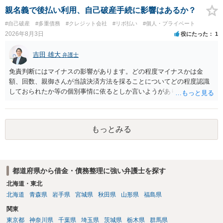
親名義で後払い利用、自己破産手続に影響はあるか？
#自己破産
#多重債務
#クレジット会社
#リボ払い
#個人・プライベート
2026年8月3日
役にたった
1
吉田 雄大
弁護士
免責判断にはマイナスの影響があります。どの程度マイナスかは金
額、回数、親御さんが当該決済方法を採ることについてどの程度認識
しておられたか等の個別事情に依るとしか言いようがありません。 と
もあれ、依頼しておられる弁護士さんに直ちに具体的状況をお伝えに
なって相談し、善後策を考えることをお勧めします。
もっとみる
都道府県から借金・債務整理に強い弁護士を探す
北海道・東北
北海道
青森県
岩手県
宮城県
秋田県
山形県
福島県
関東
東京都
神奈川県
千葉県
埼玉県
茨城県
栃木県
群馬県