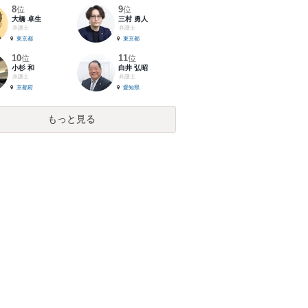
8
9
位
位
大橋 卓生
三村 勇人
弁護士
弁護士
東京都
東京都
10
11
位
位
小杉 和
白井 弘昭
弁護士
弁護士
京都府
愛知県
もっと見る