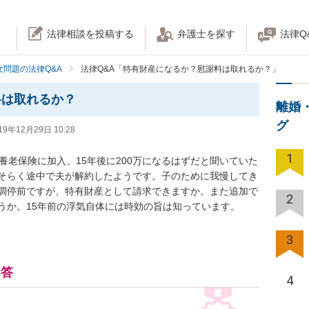
法律相談を投稿する
弁護士を探す
法律Q
女問題の法律Q&A
法律Q&A「特有財産になるか？慰謝料は取れるか？」
料は取れるか？
離婚
グ
19年12月29日 10:28
1
養老保険に加入、15年後に200万になるはずだと聞いていた
そらく途中で夫が解約したようです。子のために我慢してき
調停前ですが、特有財産として請求できますか。また追加で
2
うか。15年前の浮気自体には時効の旨は知っています。
3
回答
4