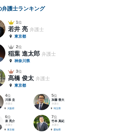
の弁護士ランキング
1
位
若井 亮
弁護士
東京都
2
位
稲葉 進太郎
弁護士
神奈川県
3
位
髙橋 俊太
弁護士
東京都
4
5
位
位
川添 圭
加藤 善大
弁護士
弁護士
大阪府
埼玉県
6
7
位
位
泉 亮介
竹本 真紀
弁護士
弁護士
東京都
愛知県