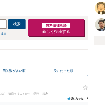
検索
無料法律相談
新しく投稿する
 違法
回答数が多い順
役にたった順
など)
#離婚すること自体
#調停
#裁判
役にたった
1