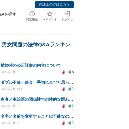
弁護士の方はこちら
&Aを探す
閲覧履歴
マイリスト
ログイン
・男女問題の法律Q&Aランキン
離婚時の公正証書の内容について
6
2026年8月3日
ダブル不倫・借金・手切れ金だと思っていたお金を1年後いまさら脅迫罪として通知書が来てまとめて請求
3
2026年7月30日
患者と主治医の関係性での性的な関わりからのトラブル
2
2026年8月5日
名字と名前を変更することは可能なのか？
3
2026年8月2日