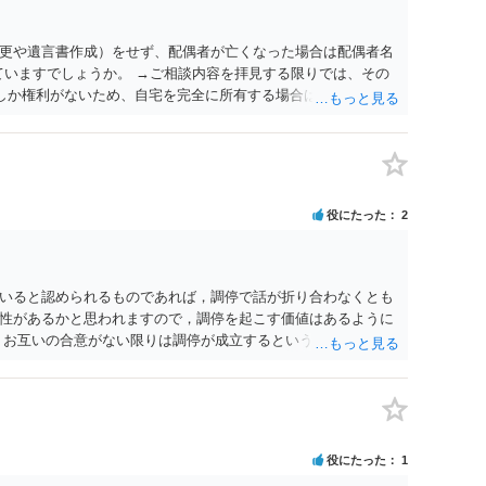
更や遺言書作成）をせず、配偶者が亡くなった場合は配偶者名
ていますでしょうか。 →ご相談内容を拝見する限りでは、その
２しか権利がないため、自宅を完全に所有する場合は、他の相続
の支払いが必要になります。
役にたった
2
いると認められるものであれば，調停で話が折り合わなくとも
性があるかと思われますので，調停を起こす価値はあるように
，お互いの合意がない限りは調停が成立するということはないた
調停で終わらせるよう努めるのか，裁判離婚を見据えて調停で
要となるかと思われます。 お一人で対応するのは難しい側面も
れると良いかと思われます。
役にたった
1