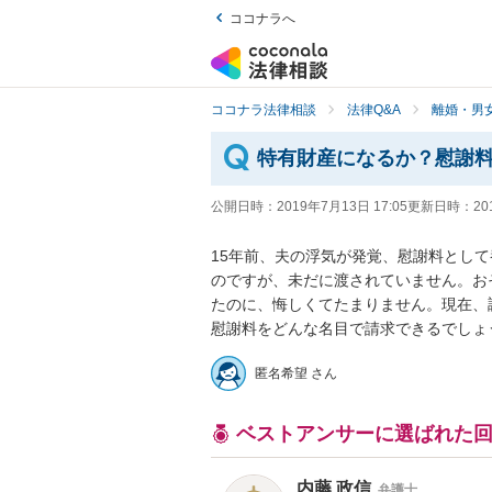
ココナラへ
ココナラ法律相談
法律Q&A
離婚・男
特有財産になるか？慰謝
公開日時：
2019年7月13日 17:05
更新日時：
20
15年前、夫の浮気が発覚、慰謝料として
のですが、未だに渡されていません。お
たのに、悔しくてたまりません。現在、
慰謝料をどんな名目で請求できるでしょ
匿名希望 さん
ベストアンサーに選ばれた
内藤 政信
弁護士