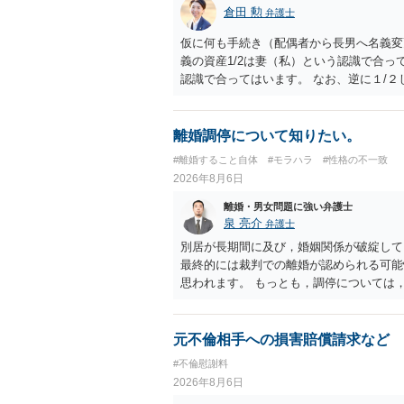
倉田 勲
弁護士
仮に何も手続き（配偶者から長男へ名義変
義の資産1/2は妻（私）という認識で合っ
認識で合ってはいます。 なお、逆に１/
人に対して自宅の評価額の１/２の代償金
離婚調停について知りたい。
#離婚すること自体
#モラハラ
#性格の不一致
2026年8月6日
離婚・男女問題に強い弁護士
泉 亮介
弁護士
別居が長期間に及び，婚姻関係が破綻して
最終的には裁判での離婚が認められる可能
思われます。 もっとも，調停については
め，相手が合意するメリットをだしてでも
の離婚に固執しないかいずれかの対応は必
ありますので弁護士を立てることを検討さ
元不倫相手への損害賠償請求など
#不倫慰謝料
2026年8月6日