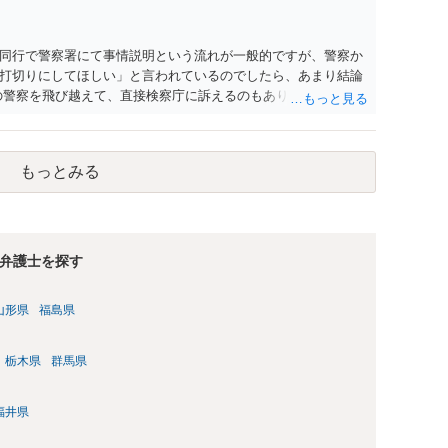
同行で警察署にて事情説明という流れが一般的ですが、警察か
打切りにしてほしい」と言われているのでしたら、あまり結論
の警察を飛び越えて、直接検察庁に訴えるのもありかもしれない
だと思われますので、やはり結論は変わらないかもしれないで
たっている弁護士に相談してみてはいかがでしょうか。 以上、
もっとみる
弁護士を探す
山形県
福島県
栃木県
群馬県
福井県