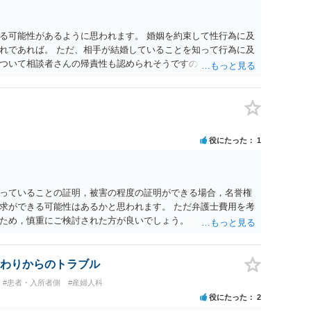
る可能性があるように思われます。 婚姻を約束して性行為に及
れであれば。 ただ、相手が結婚していることを知って行為に及
ついて相談者さんの帰責性も認められそうですので、あまり慰
 一度、最寄りの弁護士に相談してみてください。
役にたった
1
っていることの証明，被害の程度の証明ができる場合，名誉権
求ができる可能性はあるかと思われます。 ただ弁護士費用を考
ため，慎重にご検討された方が良いでしょう。
わりからのトラブル
#患者・入所者側
#産婦人科
役にたった
2