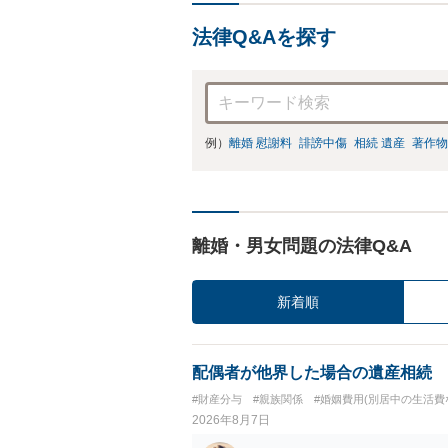
法律Q&Aを探す
例）
離婚 慰謝料
誹謗中傷
相続 遺産
著作物
離婚・男女問題の法律Q&A
新着順
配偶者が他界した場合の遺産相続
#財産分与
#親族関係
#婚姻費用(別居中の生活費
2026年8月7日