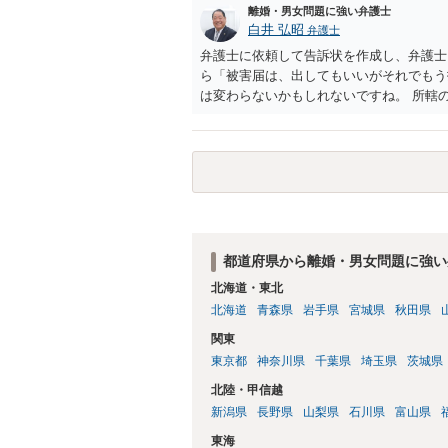
離婚・男女問題に強い弁護士
白井 弘昭
弁護士
弁護士に依頼して告訴状を作成し、弁護士
ら「被害届は、出してもいいがそれでもう
は変わらないかもしれないですね。 所轄
ですが、実際に捜査をするのは、結局所轄
す。 一度、最寄りの「刑事に強い」とう
ご参考まで。
都道府県から離婚・男女問題に強い
北海道・東北
北海道
青森県
岩手県
宮城県
秋田県
関東
東京都
神奈川県
千葉県
埼玉県
茨城県
北陸・甲信越
新潟県
長野県
山梨県
石川県
富山県
東海