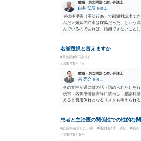
離婚・男女問題に強い弁護士
白井 弘昭
弁護士
貞操権侵害（不法行為）で慰謝料請求でき
んだ＞婚姻の約束は虚偽だった、という流
んでいるのであれば、婚姻できないことに
謝料は高額にならないように思われます。
名誉毀損と言えますか
#異性関係(不貞等)
2026年8月7日
離婚・男女問題に強い弁護士
泉 亮介
弁護士
その女性が週に嘘の話（詰められた）を行
侵害，名誉感情侵害等に該当し，慰謝料請
えると費用倒れとなるリスクも考えられる
患者と主治医の関係性での性的な関
#慰謝料請求したい側
#慰謝料請求・訴訟
#示談
2026年8月5日