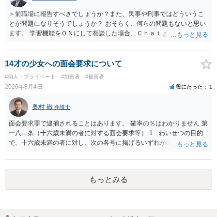
＞前職場に報告すべきでしょうか？また、民事や刑事ではどういうこ
とが問題になりそうでしょうか？ おそらく、何らの問題もないと思い
ます。 学習機能をＯＮにして相談した場合、Ｃｈａｔｇｐｔがｏｐｅ
ｎＡＩに相談内容を蓄積し、他の質問者への何らかの回答の際に参照
する可能性がありますが、個人名や会社名を特定していない限り、一
般論として抽象化されて回答に織り込まれる可能性が生じるにすぎま
14才の少女への面会要求について
せんので、その情報自体が、秘密情報に当たるとは思えませんし、名
#個人・プライベート
#加害者
#被害者
誉棄損として、個人や会社に対する誹謗中傷の不特定多数への公開に
2026年8月4日
役にたった
1
当たるとも思われません。 もちろん、誰がその内容をｃｈａｔｇｐｔ
に入力したかも第三者にしられることはないので、個人や会社の特定
奥村 徹
弁護士
をせずに書き込んだことで（おそらく特定して書き込んだとして
も）、相談者さんが刑事民事の責任に問われることはないでしょう。
面会要求罪で逮捕されることはあります。 確率の％はわかりません 第
私見ながらご参考まで。
一八二条（十六歳未満の者に対する面会要求等） 1 わいせつの目的
で、十六歳未満の者に対し、次の各号に掲げるいずれかの行為をした
者（当該十六歳未満の者が十三歳以上である場合については、その者
が生まれた日より五年以上前の日に生まれた者に限る。）は、一年以
下の拘禁刑又は五十万円以下の罰金に処する。 一 威迫し、偽計を用
もっとみる
い又は誘惑して面会を要求すること。 二 拒まれたにもかかわらず、
反復して面会を要求すること。 三 金銭その他の利益を供与し、又は
その申込み若しくは約束をして面会を要求すること。 2前項の罪を犯
し、よってわいせつの目的で当該十六歳未満の者と面会をした者は、