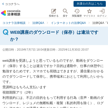
弁護士の方はこちら
ココナラへ
投稿する
探す
閲覧履歴
マイリスト
ログイン
ココナラ法律相談
法律Q&A
インターネットの法律Q&A
法律Q&A
WEB講座のダウンロード（保存）は違法です
か？
公開日時：
2019年7月7日 18:04
更新日時：
2025年11月30日 20:07
web講座を受講しようと思っているものですが、動画をダウンロー
ド（保存）することは違法ですか？目的は通勤中、仕事の休憩中に
勉強するためです。スマホでも視聴はできますが、通信量がかかる
のでダウンロードして保存し、携帯端末におとして利用したいから
です。

受講料はもちろん支払います

視聴期限アリ（2年）

利用規約には、不正の目的をもって利用する行為（音声・動画のダ
ウンロード、レジュメの無断転載・複製（私的利用を除く）、ログ