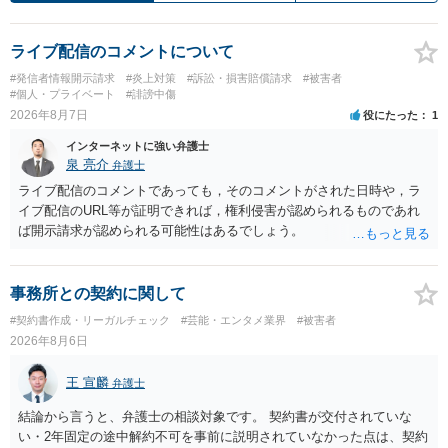
ライブ配信のコメントについて
#発信者情報開示請求
#炎上対策
#訴訟・損害賠償請求
#被害者
#個人・プライベート
#誹謗中傷
2026年8月7日
役にたった
1
インターネットに強い弁護士
泉 亮介
弁護士
ライブ配信のコメントであっても，そのコメントがされた日時や，ラ
イブ配信のURL等が証明できれば，権利侵害が認められるものであれ
ば開示請求が認められる可能性はあるでしょう。
事務所との契約に関して
#契約書作成・リーガルチェック
#芸能・エンタメ業界
#被害者
2026年8月6日
王 宣麟
弁護士
結論から言うと、弁護士の相談対象です。 契約書が交付されていな
い・2年固定の途中解約不可を事前に説明されていなかった点は、契約