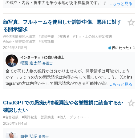
の成立・内容・拘束力を争う余地がある典型例です。 まずは、運営と
のやり取り、規約のスクショ等の証拠を集めて、弁護士に相談されて
みてはいかがでしょうか。 また同時並行で（もしまだされていないの
であれば）書面で退所意思の明確化はしておくべきだと考えます。
顔写真、フルネームを使用した誹謗中傷、悪用に対す
る開示請求
#発信者情報開示請求
#誹謗中傷
#被害者
#ネット上の個人特定被害
#訴訟・損害賠償請求
#名誉毀損
2026年8月5日
役にたった
1
インターネットに強い弁護士
稲葉 進太郎
弁護士
全てが同じ人物の犯行かは分かりませんが、開示請求は可能でしょう
か？ →５ｃｈの方の開示請求は内容からして難しいでしょう。 XとIns
tagramの方は内容からして開示請求ができる可能性が高いでしょう。
ただ、アカウントが削除されていると開示請求は失敗する可能性が高
いでしょう。７月中にアカウントが削除されている場合、今から進め
ても失敗する可能性が高いように思われます。 相手を特定できた場
ChatGPTでの愚痴が情報漏洩や名誉毀損に該当するか
合、相手に全ての弁護士費用を負担させることは可能でしょうか？ →
確認したい
訴訟外の交渉で相手方が認めれば負担させることができるでしょう。
#名誉毀損
#風評被害・営業妨害
#個人・プライベート
訴訟で判決となった場合は、実際の弁護士費用が認められる場合と認
2026年8月4日
められない場合があり何ともいえないところでしょう。
白井 弘昭
弁護士