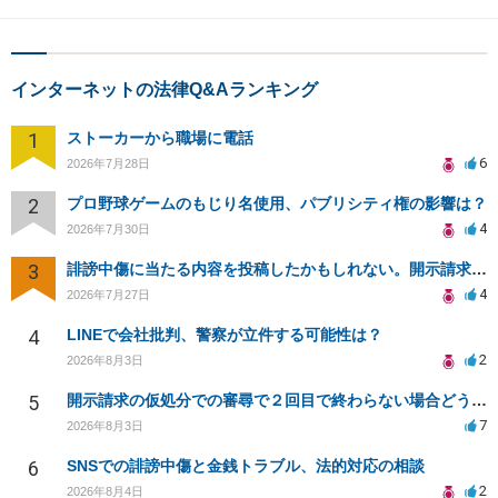
インターネットの法律Q&Aランキング
1
ストーカーから職場に電話
6
2026年7月28日
2
プロ野球ゲームのもじり名使用、パブリシティ権の影響は？
4
2026年7月30日
3
誹謗中傷に当たる内容を投稿したかもしれない。開示請求や民事刑事裁判に発展しうるのか教えて欲しい。
4
2026年7月27日
4
LINEで会社批判、警察が立件する可能性は？
2
2026年8月3日
5
開示請求の仮処分での審尋で２回目で終わらない場合どうしたらいいですか
7
2026年8月3日
6
SNSでの誹謗中傷と金銭トラブル、法的対応の相談
2
2026年8月4日