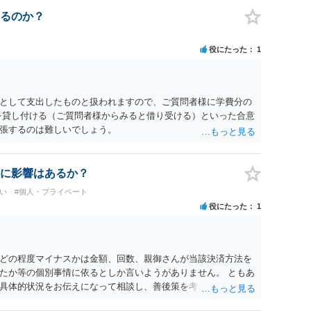
ん。 ただし、捜査において、真実を説明すれば、「ちゃんと返
われます。 また、返せるお金が無いのであれば、返せないのは
るのか？
ことを相手に告げていくのみでしょう。 以上、ご参考まで。
役にたった
1
として支出したものと扱われますので、ご質問者様に学費分の
を貸し付ける（ご質問者様からみると借り受ける）といった合意
張するのは難しいでしょう。
に影響はあるか？
い
#個人・プライベート
役にたった
1
どの程度マイナスかは金額、回数、親御さんが当該決済方法を
たか等の個別事情に依るとしか言いようがありません。 ともあ
具体的状況をお伝えになって相談し、善後策を考えることをお