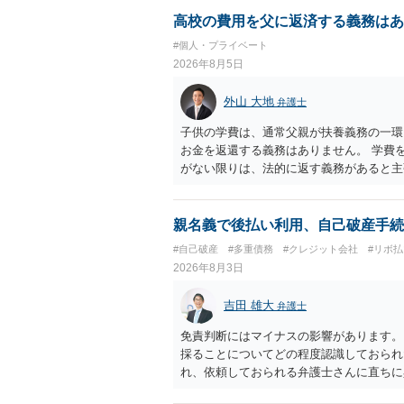
を述べた場合は、捜査はあるかもしれませ
しなさいよ」程度の注意で済むことだと思
高校の費用を父に返済する義務はあ
致し方ありません。真摯に分割して支払う
#個人・プライベート
2026年8月5日
外山 大地
弁護士
子供の学費は、通常父親が扶養義務の一環
お金を返還する義務はありません。 学費
がない限りは、法的に返す義務があると主
親名義で後払い利用、自己破産手続
#自己破産
#多重債務
#クレジット会社
#リボ払
2026年8月3日
吉田 雄大
弁護士
免責判断にはマイナスの影響があります。
採ることについてどの程度認識しておられ
れ、依頼しておられる弁護士さんに直ちに
勧めします。