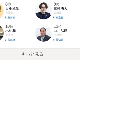
8
9
位
位
大橋 卓生
三村 勇人
弁護士
弁護士
東京都
東京都
10
11
位
位
小杉 和
白井 弘昭
弁護士
弁護士
京都府
愛知県
もっと見る