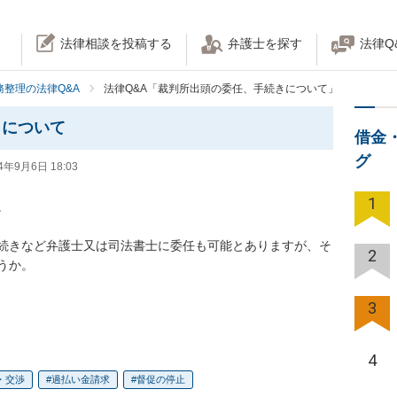
法律相談を投稿する
弁護士を探す
法律Q
務整理の法律Q&A
法律Q&A「裁判所出頭の委任、手続きについて」
きについて
借金
グ
4年9月6日 18:03
1


続きなど弁護士又は司法書士に委任も可能とありますが、そ
2
。

3
4
・交渉
過払い金請求
督促の停止