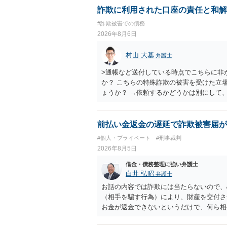
詐欺に利用された口座の責任と和解
#詐欺被害での債務
2026年8月6日
村山 大基
弁護士
>通帳など送付している時点でこちらに非
か？ こちらの特殊詐欺の被害を受けた立
ょうか？ →依頼するかどうかは別にして
特殊詐欺関係なく旦那さんの行為は法に触
とは可能でしょうか？ →一般的には難し
払わないで和解したいと言われたら、 
前払い金返金の遅延で詐欺被害届が
ょうか。 ＞弁護士さんに入ってもらうこ
#個人・プライベート
#刑事裁判
だ、弁護士費用かけるならその分賠償に回
2026年8月5日
借金・債務整理に強い弁護士
白井 弘昭
弁護士
お話の内容では詐欺には当たらないので、
（相手を騙す行為）により、財産を交付さ
お金が返金できないというだけで、何ら相
に問うことはできません。 おそらく、相