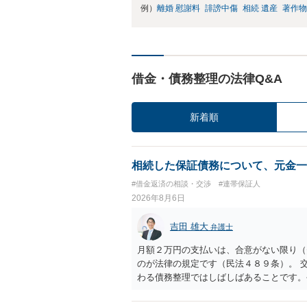
例）
離婚 慰謝料
誹謗中傷
相続 遺産
著作物
借金・債務整理の法律Q&A
新着順
相続した保証債務について、元金一
#借金返済の相談・交渉
#連帯保証人
2026年8月6日
吉田 雄大
弁護士
月額２万円の支払いは、合意がない限り（
のが法律の規定です（民法４８９条）。 
わる債務整理ではしばしばあることです。
お近くの弁護士にご依頼しチャレンジなさ