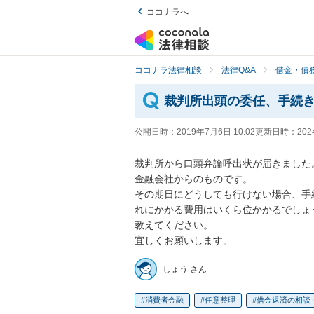
ココナラへ
ココナラ法律相談
法律Q&A
借金・債
裁判所出頭の委任、手続
公開日時：
2019年7月6日 10:02
更新日時：
202
裁判所から口頭弁論呼出状が届きました。
金融会社からのものです。

その期日にどうしても行けない場合、手
れにかかる費用はいくら位かかるでしょうか
教えてください。

宜しくお願いします。
しょう さん
消費者金融
任意整理
借金返済の相談