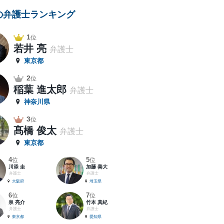
の弁護士ランキング
1
位
若井 亮
弁護士
東京都
2
位
稲葉 進太郎
弁護士
神奈川県
3
位
髙橋 俊太
弁護士
東京都
4
5
位
位
川添 圭
加藤 善大
弁護士
弁護士
大阪府
埼玉県
6
7
位
位
泉 亮介
竹本 真紀
弁護士
弁護士
東京都
愛知県