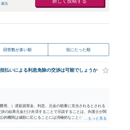
新しく投稿する
 違法
回答数が多い順
役にたった順
括払いによる利息免除の交渉は可能でしょうか
費用、）遅延損害金、利息、元金の順番に充当されるとされる
交渉の結果元金だけ弁済することで示談することは、弁護士が関
公的機関は減額に応じることには消極的なことが多いものの、
る意義は十分にあると思います。