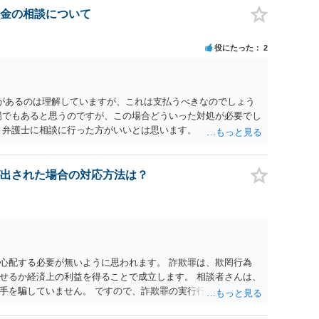
金の相談について
役にたった
2
があるのは理解していますが、これは支払うべきなのでしょう
場でもあると思うのですが、この場合どういった対処が必要でし
、弁護士に相談に行った方がいいとは思います。 そもそも、
れる可能性もあります。 ＞100万を支払わず穏便に和解するこ
いです。相談者さんも１００万円の被害を受けたとして、１円も
できるだけ重い刑罰を与えて欲しい、と思われるのではないでし
出された場合の対応方法は？
とで支払額が下がることはありますか？ そこはあり得ます、た
すことも考えられるので、 兼ね合いは考えてみましょう。
心配する必要が無いように思われます。 詐欺罪は、欺罔行為
せるか経済上の利益を得ることで成立します。 相談者さんは、
手を騙していません。 ですので、詐欺罪の実行行為性が無く罪
手が真実を話せば警察も取り合わないと思いますが、虚偽の内容