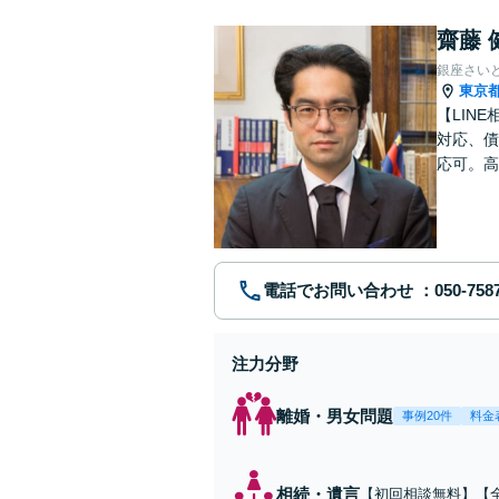
齋藤 
銀座さい
東京
【LIN
対応、債
応可。高
電話でお問い合わせ
注力分野
離婚・男女問題
事例20件
料金
相続・遺言
【初回相談無料】【