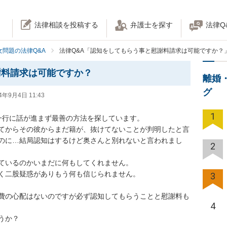
法律相談を投稿する
弁護士を探す
法律Q
女問題の法律Q&A
法律Q&A「認知をしてもらう事と慰謝料請求は可能ですか？
謝料請求は可能ですか？
離婚
グ
4年9月4日 11:43
1
行に話が進まず最善の方法を探しています。

てからその彼からまだ籍が、抜けてないことが判明したと言
のに…結局認知はするけど奥さんと別れないと言われまし
2
いるのかいまだに何もしてくれません。

二股疑惑がありもう何も信じられません。

3
費の心配はないのですが必ず認知してもらうことと慰謝料も
4
うか？