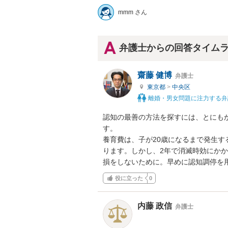
mmm さん
弁護士からの回答タイム
齋藤 健博
弁護士
東京都
>
中央区
離婚・男女問題に注力する弁
認知の最善の方法を探すには、とにも
す。

養育費は、子が20歳になるまで発生
ります。しかし、2年で消滅時効にかか
損をしないために。早めに認知調停を
役に立った
0
内藤 政信
弁護士