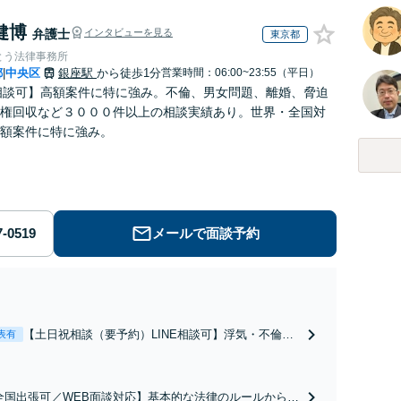
健博
弁護士
インタビューを見る
東京都
とう法律事務所
都
中央区
銀座駅
から徒歩1分
営業時間：06:00~23:55（平日）
|
E相談可】高額案件に特に強み。不倫、男女問題、離婚、脅迫
権回収など３０００件以上の相談実績あり。世界・全国対
額案件に特に強み。
メールで面談予約
【土日祝相談（要予約）LINE相談可】浮気・不倫・
表有
離婚問題は専門弁護士にお任せください。圧倒的な
相談件数を誇る弁護士が最適な解決に導きます。
全国出張可／WEB面談対応】基本的な法律のルールから丁