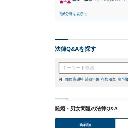
寧に説明し、希望ど
を目指しましょう」【
他6分野を表示
／プライバシーに配
法律Q&Aを探す
例）
離婚 慰謝料
誹謗中傷
相続 遺産
著作物
離婚・男女問題の法律Q&A
新着順