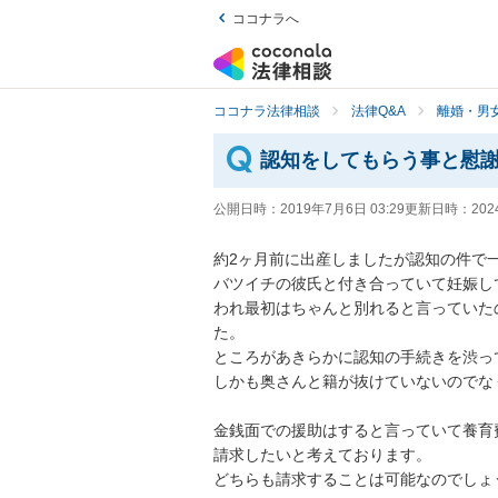
ココナラへ
ココナラ法律相談
法律Q&A
離婚・男
認知をしてもらう事と慰
公開日時：
2019年7月6日 03:29
更新日時：
202
約2ヶ月前に出産しましたが認知の件で一
バツイチの彼氏と付き合っていて妊娠し
われ最初はちゃんと別れると言っていた
た。

ところがあきらかに認知の手続きを渋って
しかも奥さんと籍が抜けていないのでなく
金銭面での援助はすると言っていて養育
請求したいと考えております。

どちらも請求することは可能なのでしょ