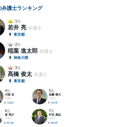
の弁護士ランキング
1
位
若井 亮
弁護士
東京都
2
位
稲葉 進太郎
弁護士
神奈川県
3
位
髙橋 俊太
弁護士
東京都
4
5
位
位
川添 圭
加藤 善大
弁護士
弁護士
大阪府
埼玉県
6
7
位
位
泉 亮介
竹本 真紀
弁護士
弁護士
東京都
愛知県