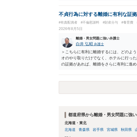
不貞行為に対する離婚に有利な証拠
#有責配偶者
#不倫慰謝料
#財産分与
#養育費
2026年8月5日
離婚・男女問題に強い弁護士
白井 弘昭
弁護士
＞こちらに有利に離婚するには、どのよう
オのやり取りだけでなく、ホテルに行った
の証拠があれば、離婚をさらに有利に進め
きると思われます。 ただし、不貞発覚後
がありますので、ご注意ください。 以上
都道府県から離婚・男女問題に強い
北海道・東北
北海道
青森県
岩手県
宮城県
秋田県