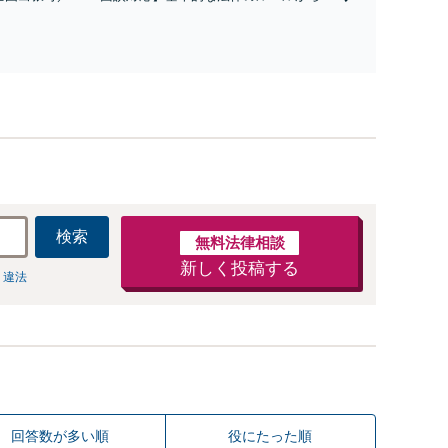
おりの相続が実現できるようサポート「円満な相続の実現
24時間対応／直通電話・LINEでのやり取り】【秘密厳守
慮】
検索
無料法律相談
新しく投稿する
 違法
回答数が多い順
役にたった順