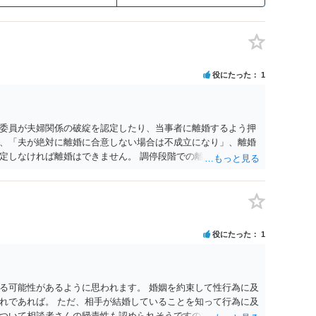
役にたった
1
委員が夫婦関係の破綻を認定したり、当事者に離婚するよう押
、「夫が絶対に離婚に合意しない場合は不成立になり」、離婚
定しなければ離婚はできません。 調停段階での離婚成立を希望
条件提示をする等、模索するほかありません（極端な話をいえ
」として提示された条件を全部丸呑みする、という方法しかな
たくないという考えを見透かされてしまうと、逆に足下を見ら
ます。 夫が離婚に抵抗する可能性が高いのであれば、むしろ
因を主張し、判決へ持っていく方が近道であることも少なくあ
役にたった
1
・依頼した方がよいと思います。
る可能性があるように思われます。 婚姻を約束して性行為に及
れであれば。 ただ、相手が結婚していることを知って行為に及
ついて相談者さんの帰責性も認められそうですので、あまり慰