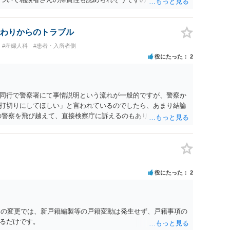
 一度、最寄りの弁護士に相談してみてください。
わりからのトラブル
#産婦人科
#患者・入所者側
役にたった
2
同行で警察署にて事情説明という流れが一般的ですが、警察か
打切りにしてほしい」と言われているのでしたら、あまり結論
の警察を飛び越えて、直接検察庁に訴えるのもありかもしれない
だと思われますので、やはり結論は変わらないかもしれないで
たっている弁護士に相談してみてはいかがでしょうか。 以上、
役にたった
2
名）の変更では、新戸籍編製等の戸籍変動は発生せず、戸籍事項の
るだけです。