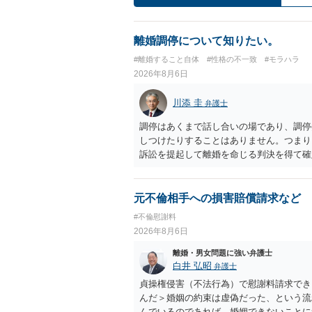
離婚調停について知りたい。
#離婚すること自体
#性格の不一致
#モラハラ
2026年8月6日
川添 圭
弁護士
調停はあくまで話し合いの場であり、調停
しつけたりすることはありません。つまり
訴訟を提起して離婚を命じる判決を得て確
するなら、夫が離婚に前向きになるような
ば、夫から「この条件なら離婚してもよい
いかもしれません）。ただ、離婚訴訟をし
元不倫相手への損害賠償請求など
れてしまいますので、注意する必要があり
#不倫慰謝料
淡々と調停不成立にして離婚訴訟で離婚原
2026年8月6日
りません。見通し等を含め、弁護士へ相談
離婚・男女問題に強い弁護士
白井 弘昭
弁護士
貞操権侵害（不法行為）で慰謝料請求でき
んだ＞婚姻の約束は虚偽だった、という流
んでいるのであれば、婚姻できないことに