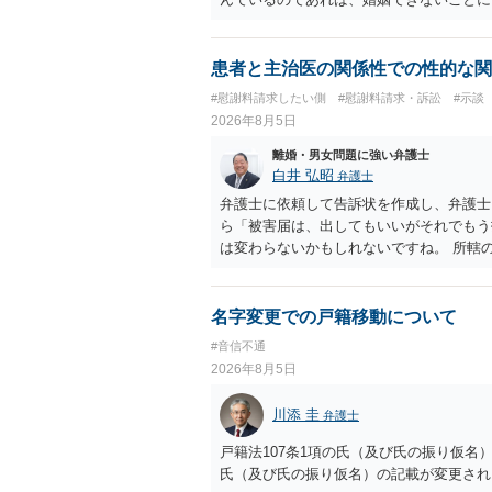
謝料は高額にならないように思われます。
患者と主治医の関係性での性的な関
#慰謝料請求したい側
#慰謝料請求・訴訟
#示談
2026年8月5日
離婚・男女問題に強い弁護士
白井 弘昭
弁護士
弁護士に依頼して告訴状を作成し、弁護士
ら「被害届は、出してもいいがそれでもう
は変わらないかもしれないですね。 所轄
ですが、実際に捜査をするのは、結局所轄
す。 一度、最寄りの「刑事に強い」とう
ご参考まで。
名字変更での戸籍移動について
#音信不通
2026年8月5日
川添 圭
弁護士
戸籍法107条1項の氏（及び氏の振り仮
氏（及び氏の振り仮名）の記載が変更され