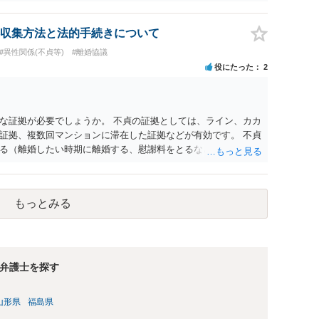
収集方法と法的手続きについて
#異性関係(不貞等)
#離婚協議
役にたった
2
な証拠が必要でしょうか。 不貞の証拠としては、ライン、カカ
証拠、複数回マンションに滞在した証拠などが有効です。 不貞
る（離婚したい時期に離婚する、慰謝料をとるなど）ことがで
、長期間同居を続けると、不貞を許したとの評価につながる場合
、ご参考まで。
もっとみる
弁護士を探す
山形県
福島県