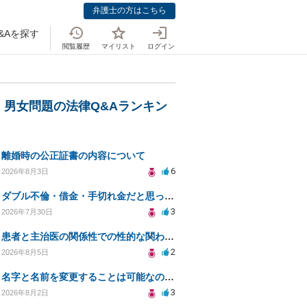
弁護士の方はこちら
&Aを探す
閲覧履歴
マイリスト
ログイン
」
・男女問題の法律Q&Aランキン
離婚時の公正証書の内容について
6
2026年8月3日
ダブル不倫・借金・手切れ金だと思っていたお金を1年後いまさら脅迫罪として通知書が来てまとめて請求
3
2026年7月30日
患者と主治医の関係性での性的な関わりからのトラブル
2
2026年8月5日
名字と名前を変更することは可能なのか？
3
2026年8月2日