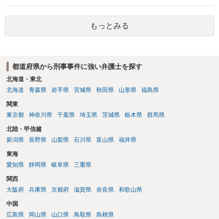
やカウンセリング・治療の内容 ・利用している再犯防止策（例えば保
護観察所と連携した職業支援の内容や具体的な就労・監督状況） ・監
もっとみる
督者の証言 など、証拠で担保された客観性と実現可能性があるもので
なければあまり意味がありません。 もともと執行猶予が狙える事案で
あれば本人の反省の言葉だけで十分であり、実刑となるか微妙な事案
では、本人が再発防止策をいくら述べてもほとんど効果は望めないと
都道府県から刑事事件に強い弁護士を探す
いうのが実感です。
北海道・東北
北海道
青森県
岩手県
宮城県
秋田県
山形県
福島県
関東
東京都
神奈川県
千葉県
埼玉県
茨城県
栃木県
群馬県
北陸・甲信越
新潟県
長野県
山梨県
石川県
富山県
福井県
東海
愛知県
静岡県
岐阜県
三重県
関西
大阪府
兵庫県
京都府
滋賀県
奈良県
和歌山県
中国
広島県
岡山県
山口県
鳥取県
島根県