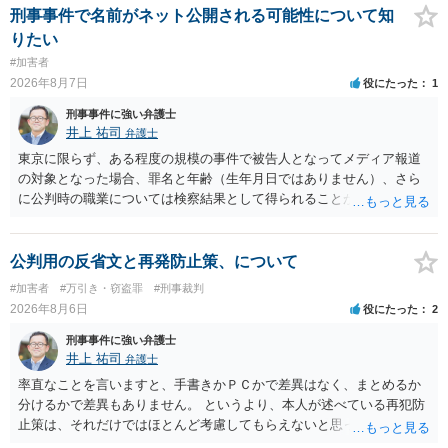
いています。不起訴にするにしても，不起訴の可能性はありません。
刑事事件で名前がネット公開される可能性について知
あえて不起訴の理由を挙げるなら，「嫌疑不十分」か「嫌疑なし」で
りたい
す。
#加害者
2026年8月7日
役にたった
1
刑事事件に強い弁護士
井上 祐司
弁護士
東京に限らず、ある程度の規模の事件で被告人となってメディア報道
の対象となった場合、罪名と年齢（生年月日ではありません）、さら
に公判時の職業については検察結果として得られることが通常です。
公判用の反省文と再発防止策、について
#加害者
#万引き・窃盗罪
#刑事裁判
2026年8月6日
役にたった
2
刑事事件に強い弁護士
井上 祐司
弁護士
率直なことを言いますと、手書きかＰＣかで差異はなく、まとめるか
分けるかで差異もありません。 というより、本人が述べている再犯防
止策は、それだけではほとんど考慮してもらえないと思った方が良い
です。 提出するのであれば、 ・具体的に自身が受けているプログラム