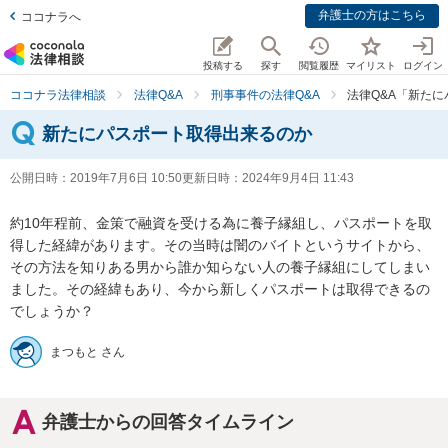
弁護士の方はこちら
ココナラへ
投稿する
探す
閲覧履歴
マイリスト
ログイン
ココナラ法律相談
法律Q&A
刑事事件の法律Q&A
法律Q&A「新た
新たにパスポート取得出来るのか
公開日時：
2019年7月6日 10:50
更新日時：
2024年9月4日 11:43
約10年程前、金策で融資を受ける為に養子縁組し、パスポートを取
得した経緯があります。その当時は闇のバイトというサイトから、
その方法を知りある男から誰か知らない人の養子縁組にしてしまい
ました。その経緯もあり、今から新しくパスポートは取得できるの
でしょうか？
まつもと さん
弁護士からの回答タイムライン