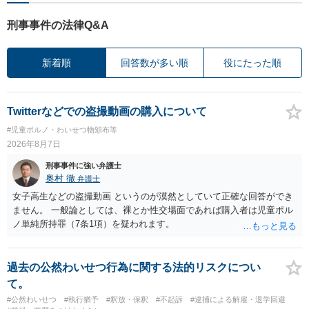
刑事事件の法律Q&A
新着順
回答数が多い順
役にたった順
Twitterなどでの盗撮動画の購入について
#児童ポルノ・わいせつ物頒布等
2026年8月7日
刑事事件に強い弁護士
奥村 徹
弁護士
女子高生などの盗撮動画 というのが漠然としていて正確な回答ができ
ません。 一般論としては、裸とか性交場面であれば購入者は児童ポル
ノ単純所持罪（7条1項）を疑われます。
過去の公然わいせつ行為に関する法的リスクについ
て。
#公然わいせつ
#執行猶予
#釈放・保釈
#不起訴
#逮捕による解雇・退学回避