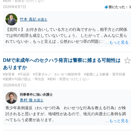
#前科・前歴をつけたくない
2026年8月7日
役にたった
1
竹本 真紀
弁護士
【質問１】 お付き合いしている方との行為ですから，相手方との関係
では何の犯罪も成立していないでしょう。 したがって，みんなに見ら
れていないか，もっと言えば，公然わいせつ罪の問題にならないかの
話だと思います。 公然わいせつ罪では，まず，公然性が必要です。 公
然性は，不特定又は多数の方が認識できる状態か否かで判断されま
す。 本件は，車の中という閉鎖された空間で行っており，不特定又は
DMで未成年へのセクハラ発言は警察に捕まる可能性は
多数の方が認識するのは困難な状態ですから，公然性はないと思いま
ありますか
す。 また，意図的に示そうとする故意が必要ですが，本件では，通過
#加害者
#不起訴
#児童ポルノ・わいせつ物頒布等
#逮捕による解雇・退学回避
する車両があると服を着ている（わいせつな状態をなくしている）の
#逮捕や勾留の阻止・準抗告
#前科・前歴をつけたくない
ですから，むしろ見られないようにしており，故意が認められること
2026年8月7日
はありません。 以上より，公然わいせつ罪には該当しませんから，捜
刑事事件に強い弁護士
査の対象になることはありません。 警察から連絡がくることもないで
奥村 徹
弁護士
しょう。 【質問２】 見せようと思っていないことは，服を着たりする
行為から明らかです。したがいまして，注意を受けることさえありま
青少年条例違反（わいせつ行為 わいせつな行為を教える行為）が検
せん。まして，刑罰として罰せられることもありません。 【質問３】
討されると思いますが、地域性があるので、地元の弁護士に条例を調
以上のように犯罪の嫌疑が否定されますから，逮捕勾留される可能性
べてもらう必要があります。
はありません。その理由がないのです。 【質問４】 起訴猶予は，犯罪
が成立することが前提ですので，不起訴とする理由としても前提を欠