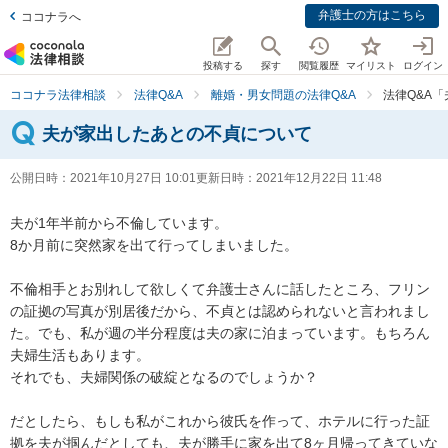
弁護士の方はこちら
ココナラへ
投稿する
探す
閲覧履歴
マイリスト
ログイン
ココナラ法律相談
法律Q&A
離婚・男女問題の法律Q&A
法律Q&A
夫が家出したあとの不貞について
公開日時：
2021年10月27日 10:01
更新日時：
2021年12月22日 11:48
夫が1年半前から不倫しています。

8か月前に突然家を出て行ってしまいました。

不倫相手とお別れして欲しくて弁護士さんに話したところ、フリン
の証拠の写真が別居後だから、不貞とは認められないと言われまし
た。でも、私が週の半分程度は夫の家に泊まっています。もちろん
夫婦生活もあります。

それでも、夫婦関係の破綻となるのでしょうか？

だとしたら、もしも私がこれから彼氏を作って、ホテルに行った証
拠を夫が掴んだとしても、夫が勝手に家を出て8ヶ月帰ってきていな