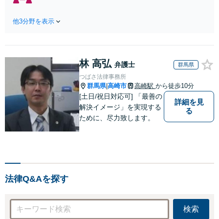
の和解、子の認知
橋近く】【不動産業界
と養育費請求など
出身】不動産を含む複
実績多数【不動産
他3分野を表示
雑な相続の手続き、遺
業界出身】知見を
言書作成に強みあり！
活かし、持ち家の
【江戸川区内出張サー
財産分与に対応！
ビス実施中】来所が難
離婚に関するお悩
林 高弘
しい地域の皆さまも、
弁護士
群馬県
みは、お気軽にご
気兼ねなくお問い合わ
つばさ法律事務所
相談ください【メ
せください【メディア
群馬県
高崎市
高崎駅
から徒歩10分
|
ディア出演】【早
出演】【早朝・夜間・
[土日/祝日対応可] 「最善の
朝・夜間対応可】
詳細を見
休日対応可】
解決イメージ」を実現する
る
ために、尽力致します。
法律Q&Aを探す
検索