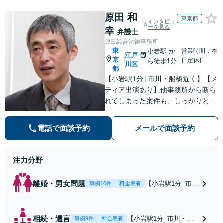
原田 和
東京都
インタビュ
ーを見る
幸
弁護士
原田綜合法律事務所
東
小岩駅
か
営業時間：本
江戸
京
|
日定休日
ら徒歩1分
川区
都
【小岩駅1分│市川・船橋近く】【メ
ディア出演あり】他事務所から断ら
れてしまった案件も、しっかりと面
談し、法的アドバイスをいたします
【解決実績約1000件】豊富な離婚調
電話で面談予約
メールで面談予約
停・裁判実績あり【不動産業界出
身】豊富な専門知識あり
注力分野
離婚・男女問題
【小岩駅1分│市
事例10件
料金表有
川・船橋近く】高
額な慰謝料請求の
回避、裁判提起前
相続・遺言
【小岩駅1分│市川・船
事例9件
料金表有