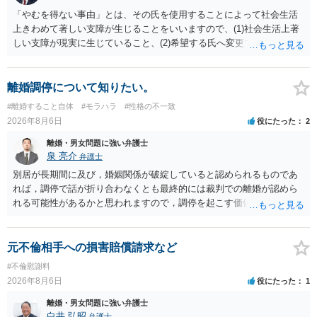
「やむを得ない事由」とは、その氏を使用することによって社会生活
上きわめて著しい支障が生じることをいいますので、(1)社会生活上著
しい支障が現実に生じていること、(2)希望する氏へ変更できればその
支障が解消できる（解消される）ことを、具体的な資料をもって説明
できるかどうかがポイントです。 記録中に現れた一切の事情が判断対
象ですので、上記(1)と(2)を説明できる資料は全て（ただし理路整然
離婚調停について知りたい。
に）提出することが必要になります。「フラッシュバック」とのこと
#離婚すること自体
#モラハラ
#性格の不一致
なので、例えば、医学上確立されているPTSDの診断基準に合致した説
2026年8月6日
役にたった
2
明とそれに沿う資料の提出が必要になってくるように思います。 精神
的・心理的な理由の氏変更は様々な意味でハードルがかなり高く、弁
離婚・男女問題に強い弁護士
護士へ依頼しても苦労することが強く予想されるところです。、もし
泉 亮介
弁護士
本人申立てをお考えであれば、医学知識はもちろん法律知識も要求さ
別居が長期間に及び，婚姻関係が破綻していると認められるものであ
れますので、性急な申立てをせず、知識と資料をしっかりと揃えて、
れば，調停で話が折り合わなくとも最終的には裁判での離婚が認めら
万全の体制で申立てに臨んだ方がよいと思われます。
れる可能性があるかと思われますので，調停を起こす価値はあるよう
に思われます。 もっとも，調停については，お互いの合意がない限り
は調停が成立するということはないため，相手が合意するメリットを
だしてでも調停で終わらせるよう努めるのか，裁判離婚を見据えて調
元不倫相手への損害賠償請求など
停での離婚に固執しないかいずれかの対応は必要となるかと思われま
#不倫慰謝料
す。 お一人で対応するのは難しい側面もありますので弁護士を立てる
2026年8月6日
役にたった
1
ことを検討されると良いかと思われます。
離婚・男女問題に強い弁護士
白井 弘昭
弁護士