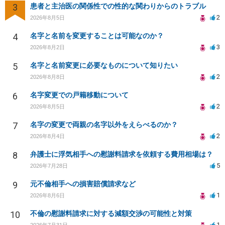
3
患者と主治医の関係性での性的な関わりからのトラブル
2
2026年8月5日
4
名字と名前を変更することは可能なのか？
3
2026年8月2日
5
名字と名前変更に必要なものについて知りたい
2
2026年8月8日
6
名字変更での戸籍移動について
2
2026年8月5日
7
名字の変更で両親の名字以外をえらべるのか？
2
2026年8月4日
8
弁護士に浮気相手への慰謝料請求を依頼する費用相場は？
5
2026年7月28日
9
元不倫相手への損害賠償請求など
1
2026年8月6日
10
不倫の慰謝料請求に対する減額交渉の可能性と対策
1
2026年7月31日