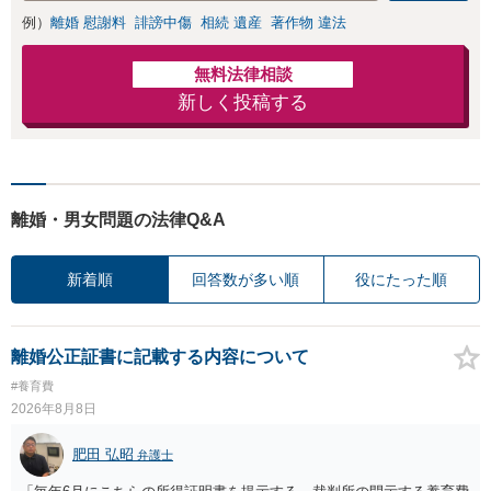
例）
離婚 慰謝料
誹謗中傷
相続 遺産
著作物 違法
無料法律相談
新しく投稿する
離婚・男女問題の法律Q&A
新着順
回答数が多い順
役にたった順
離婚公正証書に記載する内容について
#養育費
2026年8月8日
肥田 弘昭
弁護士