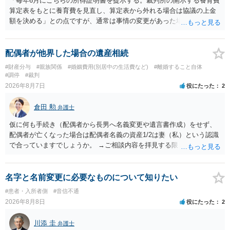
「毎年6月にこちらの所得証明書を提示する。裁判所の開示する養育費
算定表をもとに養育費を見直し、算定表から外れる場合は協議の上金
額を決める」との点ですが、通常は事情の変更があった場合に変更し
ますので妥当とまでは言えないかと思います。「養育費は当初予測出
来なかった事情の変更により双方協議の上増減出来る」と「通知義務
に勤務先」が含まれているので、私に収入が入った事は相手に通知が
配偶者が他界した場合の遺産相続
行く事になり、上記のような文言が無くても養育費の見直しは適宜出
#財産分与
#親族関係
#婚姻費用(別居中の生活費など)
#離婚すること自体
来るかと思うのですが違うのでしょうか？との点はそのとおりかと思
#調停
#裁判
います。養育費は事情の変更があった場合に変更するので毎年見直す
2026年8月7日
役にたった
2
ことはあまりないです。ご参考にしてください。
倉田 勲
弁護士
仮に何も手続き（配偶者から長男へ名義変更や遺言書作成）をせず、
配偶者が亡くなった場合は配偶者名義の資産1/2は妻（私）という認識
で合っていますでしょうか。 →ご相談内容を拝見する限りでは、その
認識で合ってはいます。 なお、逆に１/２しか権利がないため、自宅を
完全に所有する場合は、他の相続人に対して自宅の評価額の１/２の代
償金の支払いが必要になります。
名字と名前変更に必要なものについて知りたい
#患者・入所者側
#音信不通
2026年8月8日
役にたった
2
川添 圭
弁護士