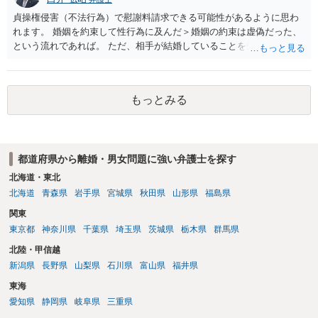
貞操権侵害（不法行為）で慰謝料請求できる可能性があるように思わ
れます。 婚姻を約束して性行為に及んだ＞婚姻の約束は虚偽だった、
という流れであれば。 ただ、相手が結婚していることを知って行為に
及んでいるのであれば、婚姻できないことについて相談者さんの帰責
性も認められそうですので、あまり慰謝料は高額にならないように思
われます。 一度、最寄りの弁護士に相談してみてください。
もっとみる
都道府県から離婚・男女問題に強い弁護士を探す
北海道・東北
北海道
青森県
岩手県
宮城県
秋田県
山形県
福島県
関東
東京都
神奈川県
千葉県
埼玉県
茨城県
栃木県
群馬県
北陸・甲信越
新潟県
長野県
山梨県
石川県
富山県
福井県
東海
愛知県
静岡県
岐阜県
三重県