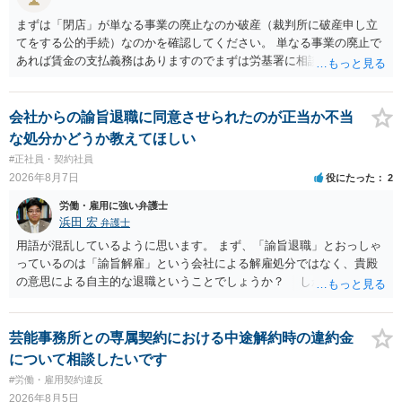
まずは「閉店」が単なる事業の廃止なのか破産（裁判所に破産申し立
てをする公的手続）なのかを確認してください。 単なる事業の廃止で
あれば賃金の支払義務はありますのでまずは労基署に相談してくださ
い。破産申立てであれば破産手続きの中で破産管財人から（全額は難
しいかもしれませんが）賃金などの労働債権は他の債務より優先して
支払われます。ただし支払までにかなり時間がかかるでしょう。 さら
会社からの諭旨退職に同意させられたのが正当か不当
に、「独立行政法人労働者健康安全機構 」という公的機関が未払賃金
な処分かどうか教えてほしい
の立替事業を行っています。詳しくは、同機構の＜未払賃金立替払相
#正社員・契約社員
談コーナー＞ TEL 044-431-8663 相談時間：土日祝日を除く9:15～1
2026年8月7日
役にたった
2
7:00 に相談してみてください。同じように未払となった他の従業員の
方がいれば一緒に相談してみるといいでしょう。
労働・雇用に強い弁護士
浜田 宏
弁護士
用語が混乱しているように思います。 まず、「諭旨退職」とおっしゃ
っているのは「諭旨解雇」という会社による解雇処分ではなく、貴殿
の意思による自主的な退職ということでしょうか？ しかし、記載さ
れた経緯からすると、事実上は解雇処分であると解する余地がありま
す。 その場合、解雇には客観的で合理的な理由が必要であり、かつ
解雇という処分が社会通念上相当と認められない限り、解雇は無効で
芸能事務所との専属契約における中途解約時の違約金
す。 結局、貴殿のネット炎上の内容や原因、勤務先に与えた影響な
について相談したいです
どを具体的に検討しなければ、何とも申し上げることができません。
#労働・雇用契約違反
また、育児休業法関係の問題もあるかもしれません。 ある程度労働
2026年8月5日