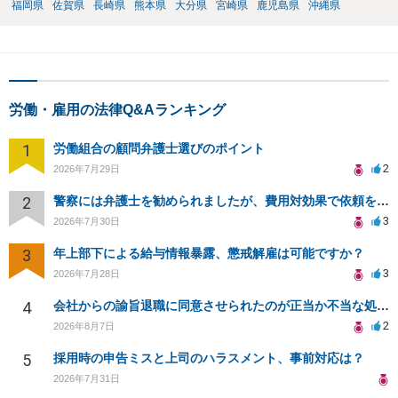
福岡県
佐賀県
長崎県
熊本県
大分県
宮崎県
鹿児島県
沖縄県
労働・雇用の法律Q&Aランキング
1
労働組合の顧問弁護士選びのポイント
2
2026年7月29日
2
警察には弁護士を勧められましたが、費用対効果で依頼をすることを躊躇しています。
3
2026年7月30日
3
年上部下による給与情報暴露、懲戒解雇は可能ですか？
3
2026年7月28日
4
会社からの諭旨退職に同意させられたのが正当か不当な処分かどうか教えてほしい
2
2026年8月7日
5
採用時の申告ミスと上司のハラスメント、事前対応は？
2026年7月31日