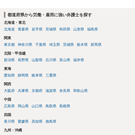
ト側に損害賠償が発生する建付けになっていることはあります。ただ
の安全配慮義務違反が認められると解されますので、会社の損害賠償
し、事務所側が一方的に解除したのにタレントへ違約金を課す設計
責任（治療費、通院慰謝料、入院費、入院慰謝料、後遺障害慰謝料、
は、合理性や対価性を欠くとして争いやすいです。逆に、タレント側
都道府県から労働・雇用に強い弁護士を探す
逸失利益等）が認められる可能性が高いと思われます。 また、業務労
の重大な契約違反がある場合は、実損害の範囲で請求される可能性は
災での第三者行為傷害（同僚の不注意等による事故）の場合は、当該
北海道・東北
あります。
第三者の賠償責任も考えられます。 労災で支払われた分は、損害額か
北海道
青森県
岩手県
宮城県
秋田県
山形県
福島県
ら控除（損益相殺）されますが、それを超えた部分は、会社もしく
関東
は、第三者から支払ってもらうことになります。 会社等との交渉が必
東京都
神奈川県
千葉県
埼玉県
茨城県
栃木県
群馬県
要になると思います（良い会社でしたら、自ら話してくると思います
が・・・）。極めて専門的な話ですので、詳細もしくは対応を最寄り
北陸・甲信越
の弁護士にご相談ください。 以上、ご参考まで。
新潟県
長野県
山梨県
石川県
富山県
福井県
東海
愛知県
静岡県
岐阜県
三重県
関西
大阪府
兵庫県
京都府
滋賀県
奈良県
和歌山県
中国
広島県
岡山県
山口県
鳥取県
島根県
四国
香川県
愛媛県
高知県
徳島県
九州・沖縄