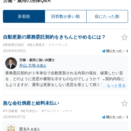
労働・雇用の法律Q&A
新着順
回答数が多い順
役にたった順
自動更新の業務委託契約をきちんとやめるには？
#業務委託契約
#個人事業主・フリーランス
2026年8月8日
役にたった
1
労働・雇用に強い弁護士
外山 大地
弁護士
業務委託契約が１年単位で自動更新される内容の場合、破棄したい旨
を、どのように意思や書類を示すものなのでしょうか？ →契約内容に
もよりますが、通常は更新をしない意思を形として残す意味で、書面
やメールで伝えることが多いという印象です。 そのような形だけの数
の確保の他に何か企業側にメリットがあるのでしょうか？ →企業側の
メリットは分かりかねますが、ご質問者様が業務を受託する側のお立
急な会社倒産と給料未払い
場であれば、自動更新で契約が延長されると、企業側は報酬を支払う
#不当解雇
#給与未払い
#アルバイト・パート
義務を負うことになるので（ご質問者様も業務を提供する義務を負
2026年8月7日
役にたった
1
う）、放置をすることは望ましい状態ではないと思料いたします。
匿名A
弁護士