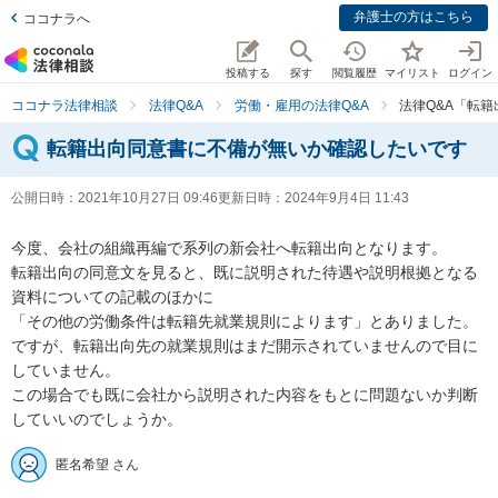
弁護士の方はこちら
ココナラへ
投稿する
探す
閲覧履歴
マイリスト
ログイン
ココナラ法律相談
法律Q&A
労働・雇用の法律Q&A
法律Q&A「転
転籍出向同意書に不備が無いか確認したいです
公開日時：
2021年10月27日 09:46
更新日時：
2024年9月4日 11:43
今度、会社の組織再編で系列の新会社へ転籍出向となります。

転籍出向の同意文を見ると、既に説明された待遇や説明根拠となる
資料についての記載のほかに

「その他の労働条件は転籍先就業規則によります」とありました。

ですが、転籍出向先の就業規則はまだ開示されていませんので目に
していません。

この場合でも既に会社から説明された内容をもとに問題ないか判断
していいのでしょうか。
匿名希望 さん