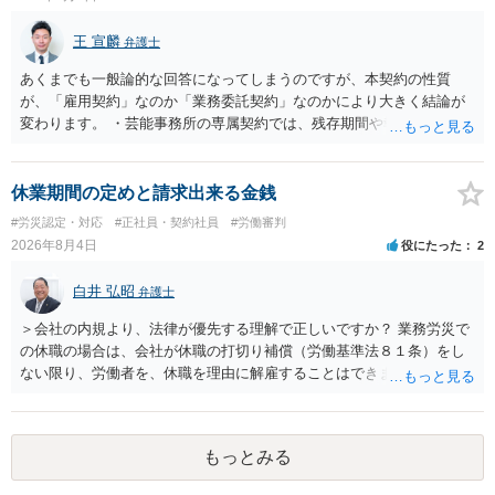
法に関する専門的な知識が必要な事案ですので、一度、お近くの弁護
士にご相談下さい。
王 宣麟
弁護士
あくまでも一般論的な回答になってしまうのですが、本契約の性質
が、「雇用契約」なのか「業務委託契約」なのかにより大きく結論が
変わります。 ・芸能事務所の専属契約では、残存期間や報酬額、投下
コストを基準に違約金や損害金を設定する例はあります。ただし、実
務上よくあるからといって当然に適法という意味ではなく、実際の損
害との対応関係や合理性が重要です。 ・違約金に上限がなくても、常
休業期間の定めと請求出来る金銭
に有効になるわけではありません。契約が労働契約に近い実態なら労
#労災認定・対応
#正社員・契約社員
#労働審判
基法16条で無効となる余地があり、そうでなくても、金額が事務所の
2026年8月4日
役にたった
2
損害と比べて過大なら無効や減額が争点になります。 ・契約前の修正
交渉は一般的です。 交渉の方向としては、上限額を設ける、実損害ベ
白井 弘昭
弁護士
ースにする、算定根拠を明確化する、違約金ではなく「合理的な実
費・未回収費用のみ」に限定する、などが典型です。 ・弁護士に契約
＞会社の内規より、法律が優先する理解で正しいですか？ 業務労災で
前に契約書の内容をレビューしてもらう価値は十分にあると思われま
の休職の場合は、会社が休職の打切り補償（労働基準法８１条）をし
す。 争点は、契約類型が雇用か業務委託か、実態として労働者性があ
ない限り、労働者を、休職を理由に解雇することはできません（労働
るか、解除事由が双方にどう定められているか、違約金の算定根拠が
基準法19条）。 会社の就業規則にて定められている休職期間及び休職
合理的か、という複数論点に分かれます。契約前なら、交渉のパワー
期間満了による退職は、業務労災への適用はありませんので、ご安心
バランスの問題もありますが、修正余地があるうえ、後から争うより
ください。 仮に会社が打切り補償をせずに解雇した場合は、不当解雇
コストを抑えやすいので、資料等を持参の上弁護士に確認されること
もっとみる
に当たります。 ＞労災の休業補償と、所得補償保険の保険金とは別
をお勧めします。 ・事務所側の解除でも、解除理由によってはタレン
に、受け取れる金銭はありますでしょうか？ 業務労災の場合は、会社