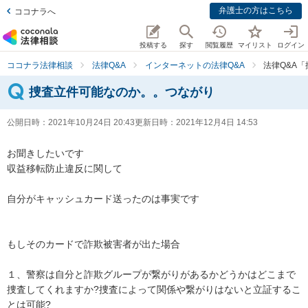
弁護士の方はこちら
ココナラへ
投稿する
探す
閲覧履歴
マイリスト
ログイン
ココナラ法律相談
法律Q&A
インターネットの法律Q&A
法律Q&A
捜査立件可能なのか。。つながり
公開日時：
2021年10月24日 20:43
更新日時：
2021年12月4日 14:53
お聞きしたいです

収益移転防止違反に関して

自分がキャッシュカード送ったのは事実です

もしそのカードで詐欺被害者が出た場合

１、警察は自分と詐欺グループが繋がりがあるかどうかはどこまで
捜査してくれますか?捜査によって関係や繋がりはないと立証するこ
とは可能?
