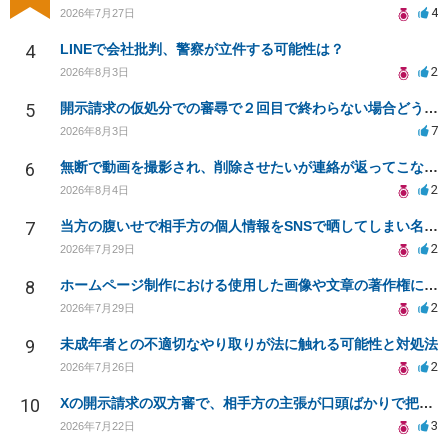
4
2026年7月27日
4
LINEで会社批判、警察が立件する可能性は？
2
2026年8月3日
5
開示請求の仮処分での審尋で２回目で終わらない場合どうしたらいいですか
7
2026年8月3日
6
無断で動画を撮影され、削除させたいが連絡が返ってこない。
2
2026年8月4日
7
当方の腹いせで相手方の個人情報をSNSで晒してしまい名誉毀損させてしまったかもしれない
2
2026年7月29日
8
ホームページ制作における使用した画像や文章の著作権について
2
2026年7月29日
9
未成年者との不適切なやり取りが法に触れる可能性と対処法
2
2026年7月26日
10
Xの開示請求の双方審で、相手方の主張が口頭ばかりで把握しきれません
3
2026年7月22日