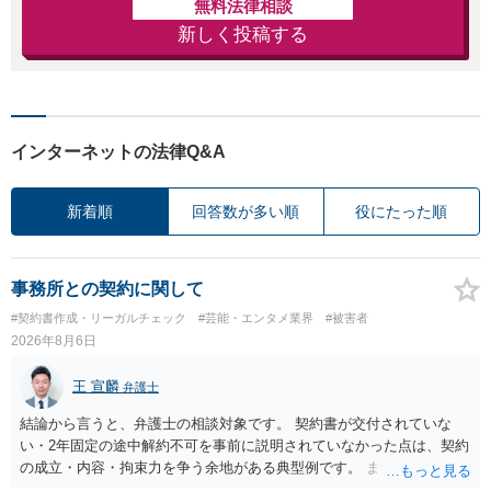
無料法律相談
新しく投稿する
インターネットの法律Q&A
新着順
回答数が多い順
役にたった順
事務所との契約に関して
#契約書作成・リーガルチェック
#芸能・エンタメ業界
#被害者
2026年8月6日
王 宣麟
弁護士
結論から言うと、弁護士の相談対象です。 契約書が交付されていな
い・2年固定の途中解約不可を事前に説明されていなかった点は、契約
の成立・内容・拘束力を争う余地がある典型例です。 まずは、運営と
のやり取り、規約のスクショ等の証拠を集めて、弁護士に相談されて