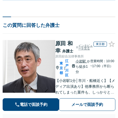
この質問に回答した弁護士
原田 和
東京都
インタビュ
ーを見る
幸
弁護士
原田綜合法律事務所
江
小岩駅
か
営業時間：10:00
東
戸
~17:00（平日）
ら徒歩1
京
|
川
分
都
区
【小岩駅1分│市川・船橋近く】【メ
ディア出演あり】他事務所から断ら
れてしまった案件も、しっかりと面
談し、法的アドバイスをいたします
【解決実績約1000件】豊富な離婚調
電話で面談予約
メールで面談予約
停・裁判実績あり【不動産業界出
身】豊富な専門知識あり