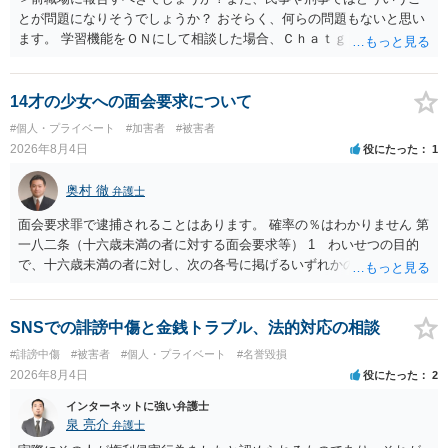
とが問題になりそうでしょうか？ おそらく、何らの問題もないと思い
ます。 学習機能をＯＮにして相談した場合、Ｃｈａｔｇｐｔがｏｐｅ
ｎＡＩに相談内容を蓄積し、他の質問者への何らかの回答の際に参照
する可能性がありますが、個人名や会社名を特定していない限り、一
般論として抽象化されて回答に織り込まれる可能性が生じるにすぎま
14才の少女への面会要求について
せんので、その情報自体が、秘密情報に当たるとは思えませんし、名
#個人・プライベート
#加害者
#被害者
誉棄損として、個人や会社に対する誹謗中傷の不特定多数への公開に
2026年8月4日
役にたった
1
当たるとも思われません。 もちろん、誰がその内容をｃｈａｔｇｐｔ
に入力したかも第三者にしられることはないので、個人や会社の特定
奥村 徹
弁護士
をせずに書き込んだことで（おそらく特定して書き込んだとして
も）、相談者さんが刑事民事の責任に問われることはないでしょう。
面会要求罪で逮捕されることはあります。 確率の％はわかりません 第
私見ながらご参考まで。
一八二条（十六歳未満の者に対する面会要求等） 1 わいせつの目的
で、十六歳未満の者に対し、次の各号に掲げるいずれかの行為をした
者（当該十六歳未満の者が十三歳以上である場合については、その者
が生まれた日より五年以上前の日に生まれた者に限る。）は、一年以
下の拘禁刑又は五十万円以下の罰金に処する。 一 威迫し、偽計を用
SNSでの誹謗中傷と金銭トラブル、法的対応の相談
い又は誘惑して面会を要求すること。 二 拒まれたにもかかわらず、
#誹謗中傷
#被害者
#個人・プライベート
#名誉毀損
反復して面会を要求すること。 三 金銭その他の利益を供与し、又は
2026年8月4日
役にたった
2
その申込み若しくは約束をして面会を要求すること。 2前項の罪を犯
し、よってわいせつの目的で当該十六歳未満の者と面会をした者は、
インターネットに強い弁護士
二年以下の拘禁刑又は百万円以下の罰金に処する。
泉 亮介
弁護士