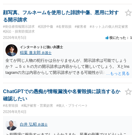
みてはいかがでしょうか。 また同時並行で（もしまだされていないの
であれば）書面で退所意思の明確化はしておくべきだと考えます。
顔写真、フルネームを使用した誹謗中傷、悪用に対す
る開示請求
#発信者情報開示請求
#誹謗中傷
#名誉毀損
#被害者
#ネット上の個人特定被害
#訴訟・損害賠償請求
2026年8月5日
役にたった
1
インターネットに強い弁護士
稲葉 進太郎
弁護士
全てが同じ人物の犯行かは分かりませんが、開示請求は可能でしょう
か？ →５ｃｈの方の開示請求は内容からして難しいでしょう。 XとIns
tagramの方は内容からして開示請求ができる可能性が高いでしょう。
ただ、アカウントが削除されていると開示請求は失敗する可能性が高
いでしょう。７月中にアカウントが削除されている場合、今から進め
ても失敗する可能性が高いように思われます。 相手を特定できた場
ChatGPTでの愚痴が情報漏洩や名誉毀損に該当するか
合、相手に全ての弁護士費用を負担させることは可能でしょうか？ →
確認したい
訴訟外の交渉で相手方が認めれば負担させることができるでしょう。
#名誉毀損
#風評被害・営業妨害
#個人・プライベート
訴訟で判決となった場合は、実際の弁護士費用が認められる場合と認
2026年8月4日
められない場合があり何ともいえないところでしょう。
白井 弘昭
弁護士
＞前職場に報告すべきでしょうか？また、民事や刑事ではどういうこ