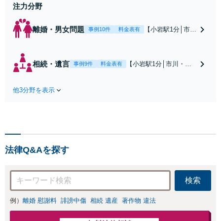
注力分野
離婚・男女問題
【小岩駅1分│市
事例10件
料金表有
川・船橋近く】高
額な慰謝料請求の
回避、裁判提起前
相続・遺言
【小岩駅1分│市川・船
事例9件
料金表有
の和解、子の認知
橋近く】【不動産業界
と養育費請求など
出身】不動産を含む複
実績多数【不動産
他3分野を表示
雑な相続の手続き、遺
業界出身】知見を
言書作成に強みあり！
活かし、持ち家の
【江戸川区内出張サー
財産分与に対応！
ビス実施中】来所が難
離婚に関するお悩
しい地域の皆さまも、
みは、お気軽にご
気兼ねなくお問い合わ
相談ください【メ
法律Q&Aを探す
せください【メディア
ディア出演】【早
出演】【早朝・夜間・
朝・夜間対応可】
休日対応可】
検索
例）
離婚 慰謝料
誹謗中傷
相続 遺産
著作物 違法