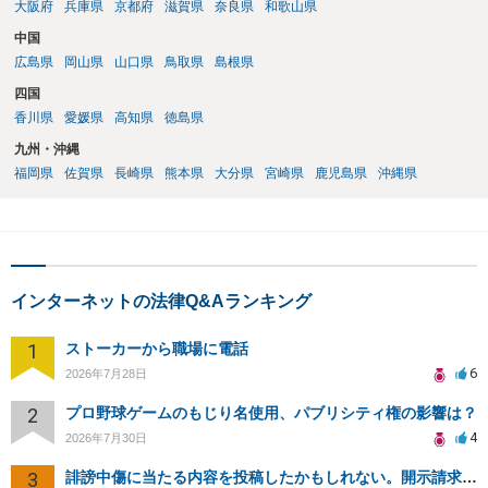
大阪府
兵庫県
京都府
滋賀県
奈良県
和歌山県
中国
広島県
岡山県
山口県
鳥取県
島根県
四国
香川県
愛媛県
高知県
徳島県
九州・沖縄
福岡県
佐賀県
長崎県
熊本県
大分県
宮崎県
鹿児島県
沖縄県
インターネットの法律Q&Aランキング
1
ストーカーから職場に電話
6
2026年7月28日
2
プロ野球ゲームのもじり名使用、パブリシティ権の影響は？
4
2026年7月30日
3
誹謗中傷に当たる内容を投稿したかもしれない。開示請求や民事刑事裁判に発展しうるのか教えて欲しい。