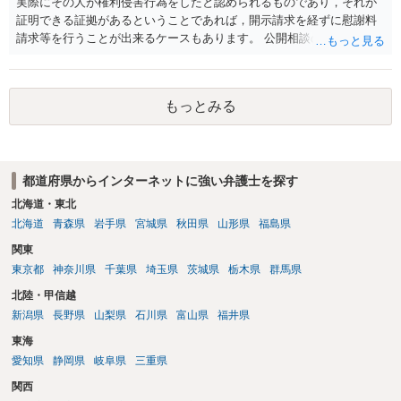
実際にその人が権利侵害行為をしたと認められるものであり，それが
証明できる証拠があるということであれば，開示請求を経ずに慰謝料
請求等を行うことが出来るケースもあります。 公開相談の場では回答
は難しいかと思われますので，お手持ちの証拠資料を持参の上弁護士
に個別に相談されると良いでしょう。
もっとみる
都道府県からインターネットに強い弁護士を探す
北海道・東北
北海道
青森県
岩手県
宮城県
秋田県
山形県
福島県
関東
東京都
神奈川県
千葉県
埼玉県
茨城県
栃木県
群馬県
北陸・甲信越
新潟県
長野県
山梨県
石川県
富山県
福井県
東海
愛知県
静岡県
岐阜県
三重県
関西