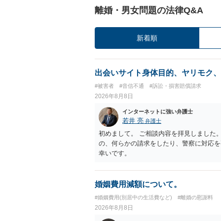
離婚・男女問題の法律Q&A
新着順
出会いサイト身体目的、ヤリモク、
#被害者
#音信不通
#訴訟・損害賠償請求
2026年8月8日
インターネットに強い弁護士
若井 亮
弁護士
初めまして。 ご相談内容を拝見しました
の、何らかの請求をしたり、警察に対応を
幸いです。
婚姻費用減額について。
#婚姻費用(別居中の生活費など)
#離婚の慰謝料
2026年8月8日