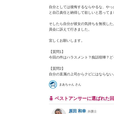
自分としては後悔するならやるな、やっ
と自己責任と納得して欲しいと思ってまし
そしたら自分が彼女の気持ちを無視した
員会に訴えて行きました。

宜しくお願いします。

【質問1】

今回の件はハラスメント？痴話喧嘩？どっち
【質問2】

自分の直属の上司からクビにはならない
まあちゃん さん
ベストアンサーに選ばれた
原田 和幸
弁護士