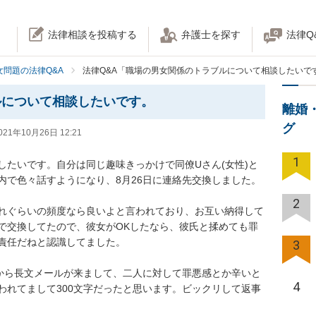
法律相談を投稿する
弁護士を探す
法律Q
女問題の法律Q&A
法律Q&A「職場の男女関係のトラブルについて相談したいで
ルについて相談したいです。
離婚
グ
021年10月26日 12:21
1
したいです。自分は同じ趣味きっかけで同僚Uさん(女性)と
色々話すようになり、8月26日に連絡先交換しました。

2
れぐらいの頻度なら良いよと言われており、お互い納得して
で交換してたので、彼女がOKしたなら、彼氏と揉めても罪
だねと認識してました。

3
女から長文メールが来まして、二人に対して罪悪感とか辛いと
4
われてまして300文字だったと思います。ビックリして返事