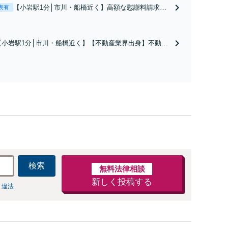
【小岩駅1分│市川・船橋近く】高額な慰謝料請求の
表有
回避、裁判提起前の和解、子の認知と養育費請求な
ど実績多数【不動産業界出身】知見を活かし、持ち
家の財産分与に対応！離婚に関するお悩みは、お気
【小岩駅1分│市川・船橋近く】【不動産業界出身】不動産
軽にご相談ください【メディア出演】【早朝・夜間
を含む複雑な相続の手続き、遺言書作成に強みあり！【江
対応可】
戸川区内出張サービス実施中】来所が難しい地域の皆さま
も、気兼ねなくお問い合わせください【メディア出演】
【早朝・夜間・休日対応可】
検索
無料法律相談
新しく投稿する
 違法