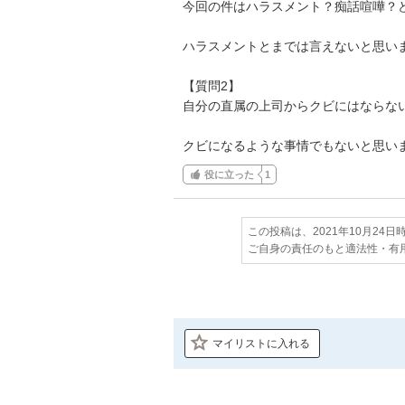
今回の件はハラスメント？痴話喧嘩？ど
ハラスメントとまでは言えないと思いま
【質問2】

自分の直属の上司からクビにはならない
クビになるような事情でもないと思い
役に立った
1
この投稿は、2021年10月24
ご自身の責任のもと適法性・有
マイリストに入れる