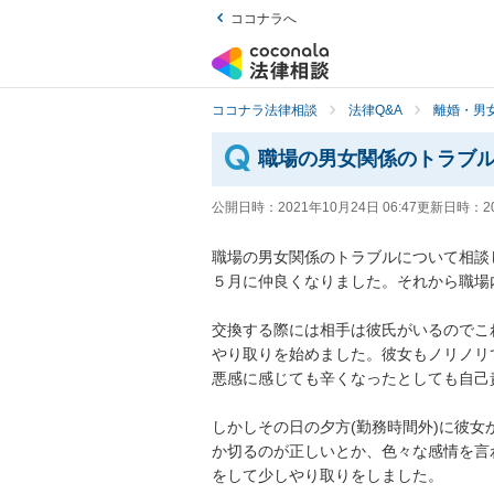
ココナラへ
ココナラ法律相談
法律Q&A
離婚・男
職場の男女関係のトラブ
公開日時：
2021年10月24日 06:47
更新日時：
2
職場の男女関係のトラブルについて相談
５月に仲良くなりました。それから職場内で
交換する際には相手は彼氏がいるのでこ
やり取りを始めました。彼女もノリノリ
悪感に感じても辛くなったとしても自己責任
しかしその日の夕方(勤務時間外)に彼
か切るのが正しいとか、色々な感情を言
をして少しやり取りをしました。
