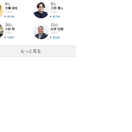
8
9
位
位
大橋 卓生
三村 勇人
弁護士
弁護士
東京都
東京都
10
11
位
位
小杉 和
白井 弘昭
弁護士
弁護士
京都府
愛知県
もっと見る