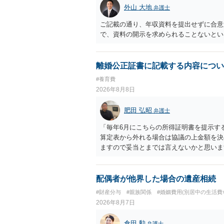
外山 大地
弁護士
ご記載の通り、年収資料を提出せずに合意
で、資料の開示を求められることないとい
離婚公正証書に記載する内容につい
#養育費
2026年8月8日
肥田 弘昭
弁護士
「毎年6月にこちらの所得証明書を提示す
算定表から外れる場合は協議の上金額を決
ますので妥当とまでは言えないかと思いま
議の上増減出来る」と「通知義務に勤務先
く事になり、上記のような文言が無くても
か？との点はそのとおりかと思います。養
配偶者が他界した場合の遺産相続
はあまりないです。ご参考にしてください
#財産分与
#親族関係
#婚姻費用(別居中の生活費
2026年8月7日
倉田 勲
弁護士