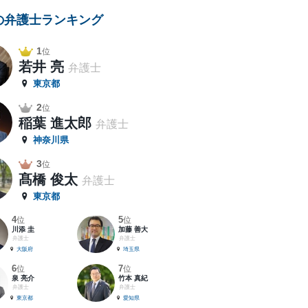
の弁護士ランキング
1
位
若井 亮
弁護士
東京都
2
位
稲葉 進太郎
弁護士
神奈川県
3
位
髙橋 俊太
弁護士
東京都
4
5
位
位
川添 圭
加藤 善大
弁護士
弁護士
大阪府
埼玉県
6
7
位
位
泉 亮介
竹本 真紀
弁護士
弁護士
東京都
愛知県