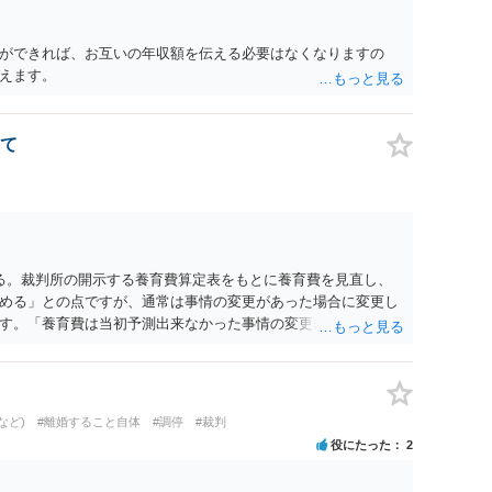
ができれば、お互いの年収額を伝える必要はなくなりますの
えます。
て
る。裁判所の開示する養育費算定表をもとに養育費を見直し、
める」との点ですが、通常は事情の変更があった場合に変更し
す。「養育費は当初予測出来なかった事情の変更により双方協
」が含まれているので、私に収入が入った事は相手に通知が行
養育費の見直しは適宜出来るかと思うのですが違うのでしょう
育費は事情の変更があった場合に変更するので毎年見直すこと
。
など)
#離婚すること自体
#調停
#裁判
役にたった
2