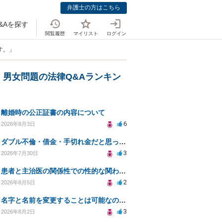
弁護士の方はこちら
&Aを探す
閲覧履歴
マイリスト
ログイン
す。」
・男女問題の法律Q&Aランキン
離婚時の公正証書の内容について
6
2026年8月3日
ダブル不倫・借金・手切れ金だと思っていたお金を1年後いまさら脅迫罪として通知書が来てまとめて請求
3
2026年7月30日
患者と主治医の関係性での性的な関わりからのトラブル
2
2026年8月5日
名字と名前を変更することは可能なのか？
3
2026年8月2日