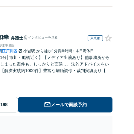
和幸
弁護士
インタビューを見る
東京都
法律事務所
都
江戸川区
小岩駅
から徒歩1分
営業時間：本日定休日
|
1分│市川・船橋近く】【メディア出演あり】他事務所から
しまった案件も、しっかりと面談し、法的アドバイスをい
【解決実績約1000件】豊富な離婚調停・裁判実績あり【不
出身】豊富な専門知識あり
メールで面談予約