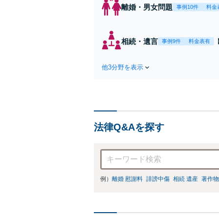
離婚・男女問題
事例10件
料金
相続・遺言
事例9件
料金表有
他3分野を表示
法律Q&Aを探す
例）
離婚 慰謝料
誹謗中傷
相続 遺産
著作物