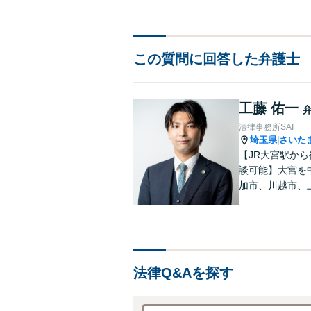
この質問に回答した弁護士
工藤 佑一
法律事務所SAI
埼玉県
さいた
|
【JR大宮駅か
談可能】大宮を
加市、川越市、
市、所沢市等の
法律Q&Aを探す