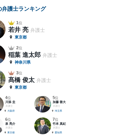
の弁護士ランキング
1
位
若井 亮
弁護士
東京都
2
位
稲葉 進太郎
弁護士
神奈川県
3
位
髙橋 俊太
弁護士
東京都
4
5
位
位
川添 圭
加藤 善大
弁護士
弁護士
大阪府
埼玉県
6
7
位
位
泉 亮介
竹本 真紀
弁護士
弁護士
東京都
愛知県