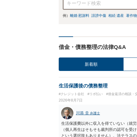
例）
離婚 慰謝料
誹謗中傷
相続 遺産
著作物
借金・債務整理の法律Q&A
新着順
生活保護後の債務整理
#クレジット会社
#リボ払い
#借金返済の相談・
2026年8月7日
川添 圭
弁護士
生活保護費以外に収入を得ていない（就労
（個人再生はそもそも裁判所の認可を受け
という選択肢もありません）。法テラスの