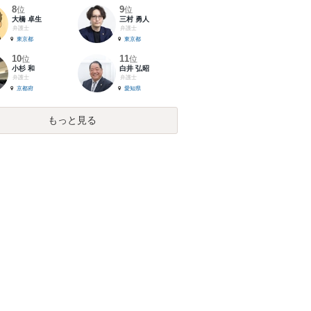
8
9
位
位
大橋 卓生
三村 勇人
弁護士
弁護士
東京都
東京都
10
11
位
位
小杉 和
白井 弘昭
弁護士
弁護士
京都府
愛知県
もっと見る