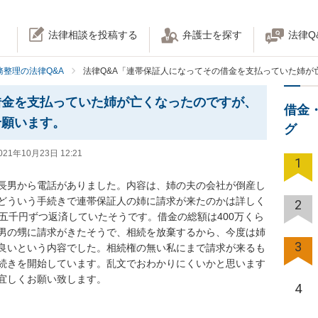
法律相談を投稿する
弁護士を探す
法律Q
務整理の法律Q&A
法律Q&A「連帯保証人になってその借金を支払っていた姉が
借金を支払っていた姉が亡くなったのですが、
借金
せ願います。
グ
021年10月23日 12:21
1
長男から電話がありました。内容は、姉の夫の会社が倒産し
どういう手続きで連帯保証人の姉に請求が来たのかは詳しく
2
五千円ずつ返済していたそうです。借金の総額は400万くら
男の甥に請求がきたそうで、相続を放棄するから、今度は姉
3
良いという内容でした。相続権の無い私にまで請求が来るも
続きを開始しています。乱文でおわかりにくいかと思います
宜しくお願い致します。
4