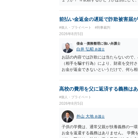
特殊詐欺関係なく旦那さんの行為は法に触
とは可能でしょうか？ →一般的には難し
払わないで和解したいと言われたら、 
前払い金返金の遅延で詐欺被害届が
ょうか。 ＞弁護士さんに入ってもらうこ
#個人・プライベート
#刑事裁判
だ、弁護士費用かけるならその分賠償に回
2026年8月5日
借金・債務整理に強い弁護士
白井 弘昭
弁護士
お話の内容では詐欺には当たらないので、
（相手を騙す行為）により、財産を交付さ
お金が返金できないというだけで、何ら相
に問うことはできません。 おそらく、相
を述べた場合は、捜査はあるかもしれませ
しなさいよ」程度の注意で済むことだと思
高校の費用を父に返済する義務はあ
致し方ありません。真摯に分割して支払う
#個人・プライベート
2026年8月5日
外山 大地
弁護士
子供の学費は、通常父親が扶養義務の一環
お金を返還する義務はありません。 学費