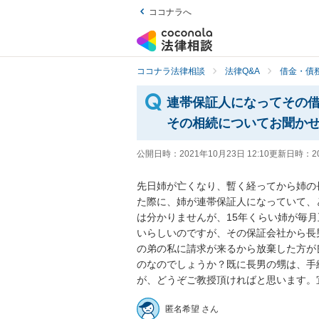
ココナラへ
ココナラ法律相談
法律Q&A
借金・債
連帯保証人になってその
その相続についてお聞か
公開日時：
2021年10月23日 12:10
更新日時：
2
先日姉が亡くなり、暫く経ってから姉の
た際に、姉が連帯保証人になっていて、
は分かりませんが、15年くらい姉が毎月
いらしいのですが、その保証会社から長
の弟の私に請求が来るから放棄した方が
のなのでしょうか？既に長男の甥は、手
が、どうぞご教授頂ければと思います。
匿名希望 さん