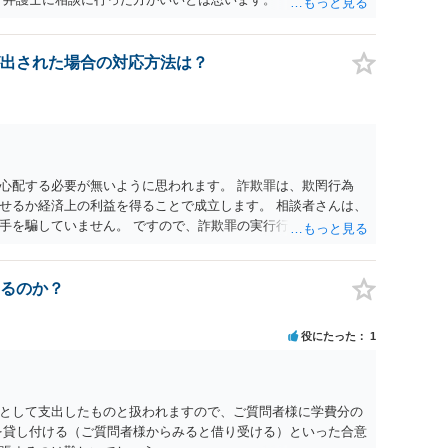
れる可能性もあります。 ＞100万を支払わず穏便に和解するこ
いです。相談者さんも１００万円の被害を受けたとして、１円も
できるだけ重い刑罰を与えて欲しい、と思われるのではないでし
出された場合の対応方法は？
とで支払額が下がることはありますか？ そこはあり得ます、た
すことも考えられるので、 兼ね合いは考えてみましょう。
心配する必要が無いように思われます。 詐欺罪は、欺罔行為
せるか経済上の利益を得ることで成立します。 相談者さんは、
手を騙していません。 ですので、詐欺罪の実行行為性が無く罪
手が真実を話せば警察も取り合わないと思いますが、虚偽の内容
ん。 ただし、捜査において、真実を説明すれば、「ちゃんと返
われます。 また、返せるお金が無いのであれば、返せないのは
るのか？
ことを相手に告げていくのみでしょう。 以上、ご参考まで。
役にたった
1
として支出したものと扱われますので、ご質問者様に学費分の
を貸し付ける（ご質問者様からみると借り受ける）といった合意