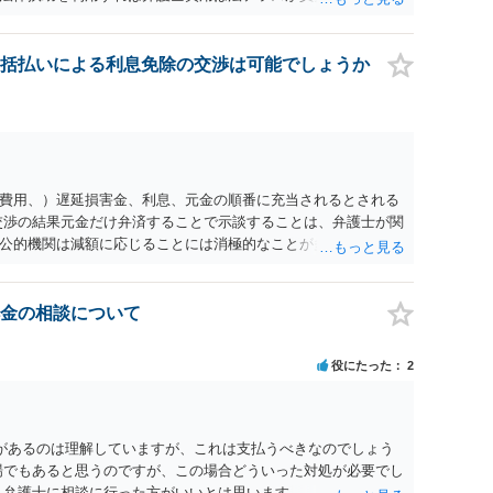
め、弁護士へ自己破産を任せれば解決します。
括払いによる利息免除の交渉は可能でしょうか
費用、）遅延損害金、利息、元金の順番に充当されるとされる
交渉の結果元金だけ弁済することで示談することは、弁護士が関
公的機関は減額に応じることには消極的なことが多いものの、
る意義は十分にあると思います。
金の相談について
役にたった
2
があるのは理解していますが、これは支払うべきなのでしょう
場でもあると思うのですが、この場合どういった対処が必要でし
、弁護士に相談に行った方がいいとは思います。 そもそも、