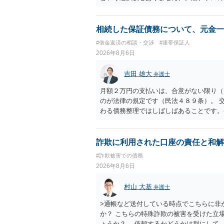
の予納金等も法テラスが援助してくれるた
相続した保証債務について、元金一
#借金返済の相談・交渉
#連帯保証人
2026年8月6日
吉田 雄大
弁護士
月額２万円の支払いは、合意がない限り（
のが法律の規定です（民法４８９条）。 
わる債務整理ではしばしばあることです。
お近くの弁護士にご依頼しチャレンジなさ
詐欺に利用された口座の責任と和解
#詐欺被害での債務
2026年8月6日
村山 大基
弁護士
>通帳など送付している時点でこちらに非
か？ こちらの特殊詐欺の被害を受けた立
ょうか？ →依頼するかどうかは別にして