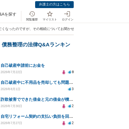
弁護士の方はこちら
&Aを探す
閲覧履歴
マイリスト
ログイン
亡くなったのですが、その相続についてお聞かせ願います。」
・債務整理の法律Q&Aランキン
自己破産申請前にお金を
8
2026年7月22日
自己破産中に不用品を売却しても問題ないか？
3
2026年8月1日
詐欺被害でできた借金と元の借金が積み重なり返済困難
2
2026年7月30日
自宅リフォーム契約の支払い負担を回避する方法は？
2
2026年7月27日