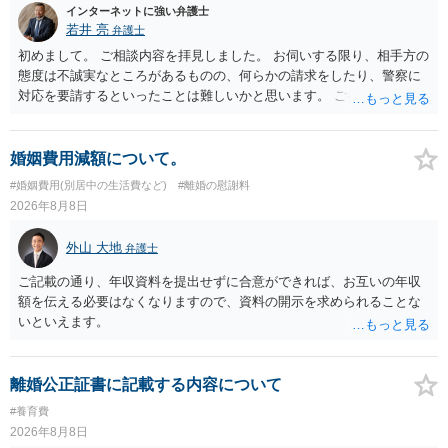
インターネットに強い弁護士
若井 亮
弁護士
初めまして。 ご相談内容を拝見しました。 お伺いする限り、相手方の
態度は不誠実なところがあるものの、何らかの請求をしたり、警察に
対応を要請するといったことは難しいかと思います。 ご参考になれば
幸いです。
婚姻費用減額について。
#婚姻費用(別居中の生活費など)
#離婚の慰謝料
2026年8月8日
外山 大地
弁護士
ご記載の通り、年収資料を提出せずに合意ができれば、お互いの年収
額を伝える必要はなくなりますので、資料の開示を求められることな
いといえます。
離婚公正証書に記載する内容について
#養育費
2026年8月8日