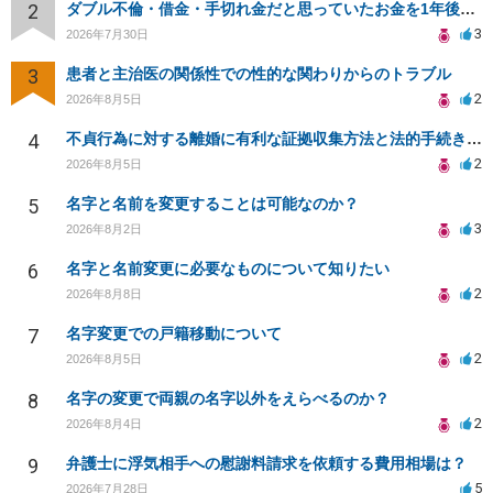
2
ダブル不倫・借金・手切れ金だと思っていたお金を1年後いまさら脅迫罪として通知書が来てまとめて請求
3
2026年7月30日
3
患者と主治医の関係性での性的な関わりからのトラブル
2
2026年8月5日
4
不貞行為に対する離婚に有利な証拠収集方法と法的手続きについて
2
2026年8月5日
5
名字と名前を変更することは可能なのか？
3
2026年8月2日
6
名字と名前変更に必要なものについて知りたい
2
2026年8月8日
7
名字変更での戸籍移動について
2
2026年8月5日
8
名字の変更で両親の名字以外をえらべるのか？
2
2026年8月4日
9
弁護士に浮気相手への慰謝料請求を依頼する費用相場は？
5
2026年7月28日