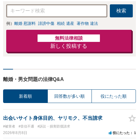
検索
例）
離婚 慰謝料
誹謗中傷
相続 遺産
著作物 違法
無料法律相談
新しく投稿する
離婚・男女問題の法律Q&A
新着順
回答数が多い順
役にたった順
出会いサイト身体目的、ヤリモク、不当請求
#被害者
#音信不通
#訴訟・損害賠償請求
2026年8月8日
役にたった
1