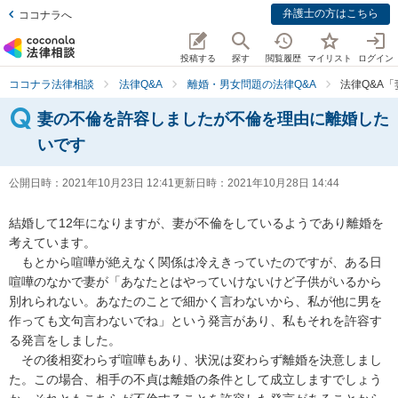
弁護士の方はこちら
ココナラへ
投稿する
探す
閲覧履歴
マイリスト
ログイン
ココナラ法律相談
法律Q&A
離婚・男女問題の法律Q&A
法律Q&A
妻の不倫を許容しましたが不倫を理由に離婚した
いです
公開日時：
2021年10月23日 12:41
更新日時：
2021年10月28日 14:44
結婚して12年になりますが、妻が不倫をしているようであり離婚を
考えています。

　もとから喧嘩が絶えなく関係は冷えきっていたのですが、ある日
喧嘩のなかで妻が「あなたとはやっていけないけど子供がいるから
別れられない。あなたのことで細かく言わないから、私が他に男を
作っても文句言わないでね」という発言があり、私もそれを許容す
る発言をしました。

　その後相変わらず喧嘩もあり、状況は変わらず離婚を決意しまし
た。この場合、相手の不貞は離婚の条件として成立しますでしょう