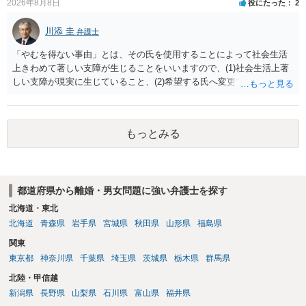
2026年8月8日
役にたった
2
川添 圭
弁護士
「やむを得ない事由」とは、その氏を使用することによって社会生活
上きわめて著しい支障が生じることをいいますので、(1)社会生活上著
しい支障が現実に生じていること、(2)希望する氏へ変更できればその
支障が解消できる（解消される）ことを、具体的な資料をもって説明
できるかどうかがポイントです。 記録中に現れた一切の事情が判断対
象ですので、上記(1)と(2)を説明できる資料は全て（ただし理路整然
もっとみる
に）提出することが必要になります。「フラッシュバック」とのこと
なので、例えば、医学上確立されているPTSDの診断基準に合致した説
明とそれに沿う資料の提出が必要になってくるように思います。 精神
的・心理的な理由の氏変更は様々な意味でハードルがかなり高く、弁
都道府県から離婚・男女問題に強い弁護士を探す
護士へ依頼しても苦労することが強く予想されるところです。、もし
本人申立てをお考えであれば、医学知識はもちろん法律知識も要求さ
北海道・東北
れますので、性急な申立てをせず、知識と資料をしっかりと揃えて、
北海道
青森県
岩手県
宮城県
秋田県
山形県
福島県
万全の体制で申立てに臨んだ方がよいと思われます。
関東
東京都
神奈川県
千葉県
埼玉県
茨城県
栃木県
群馬県
北陸・甲信越
新潟県
長野県
山梨県
石川県
富山県
福井県