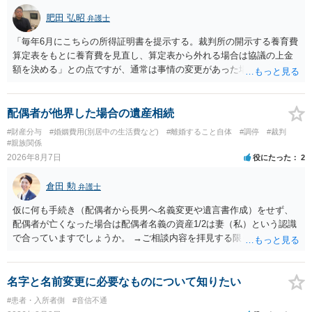
肥田 弘昭
弁護士
「毎年6月にこちらの所得証明書を提示する。裁判所の開示する養育費
算定表をもとに養育費を見直し、算定表から外れる場合は協議の上金
額を決める」との点ですが、通常は事情の変更があった場合に変更し
ますので妥当とまでは言えないかと思います。「養育費は当初予測出
来なかった事情の変更により双方協議の上増減出来る」と「通知義務
に勤務先」が含まれているので、私に収入が入った事は相手に通知が
配偶者が他界した場合の遺産相続
行く事になり、上記のような文言が無くても養育費の見直しは適宜出
#財産分与
#婚姻費用(別居中の生活費など)
#離婚すること自体
#調停
#裁判
来るかと思うのですが違うのでしょうか？との点はそのとおりかと思
#親族関係
います。養育費は事情の変更があった場合に変更するので毎年見直す
2026年8月7日
役にたった
2
ことはあまりないです。ご参考にしてください。
倉田 勲
弁護士
仮に何も手続き（配偶者から長男へ名義変更や遺言書作成）をせず、
配偶者が亡くなった場合は配偶者名義の資産1/2は妻（私）という認識
で合っていますでしょうか。 →ご相談内容を拝見する限りでは、その
認識で合ってはいます。 なお、逆に１/２しか権利がないため、自宅を
完全に所有する場合は、他の相続人に対して自宅の評価額の１/２の代
償金の支払いが必要になります。
名字と名前変更に必要なものについて知りたい
#患者・入所者側
#音信不通