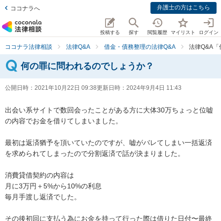
弁護士の方はこちら
ココナラへ
投稿する
探す
閲覧履歴
マイリスト
ログイン
ココナラ法律相談
法律Q&A
借金・債務整理の法律Q&A
法律Q&A
何の罪に問われるのでしょうか？
公開日時：
2021年10月22日 09:38
更新日時：
2024年9月4日 11:43
出会い系サイトで数回会ったことがある方に大体30万ちょっと位嘘
の内容でお金を借りてしまいました。

最初は返済猶予を頂いていたのですが、嘘がバレてしまい一括返済
を求められてしまったので分割返済で話が決まりました。

消費貸借契約の内容は

月に3万円＋5%から10%の利息

毎月手渡し返済でした。

その後初回に支払う為にお金を持って行った際は借りた日付〜最終