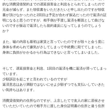
的な消費貸借契約までの遅延損害金と利息をとられてしまったので
元金が減らず、また領収書をいただきたいと申し出たのですが領収
書が頂けなかったのと2回目は予定が合わず振込だったので返済の証
明になると思うのですが、相手側が手渡し返済を断固として曲げな
いのですが振込で返済したら規約違反になってしまうのでしょう
か？

また、嘘の内容も最初は家賃と言っていたのですが段々と会う度に
身体を求められて嫌気がさしてしまって中絶費に宛ててしまった、
身体に負担がかかるから行為はできないと言ってしまいました。

そして、遅延損害金と利息、1回目の返済を機に返済が滞ってしまっ
ています。

少額訴訟を起こすと言われているのですが

返済意志はあり満額ではないにせよ少額ずつでも支払いしていきた
い気持ちはあります。

消費貸借契約の住所なのですが、上京したてで友人の家に居候させ
ていただいていたので相手方に渡した身分証明書の住所と違う住所