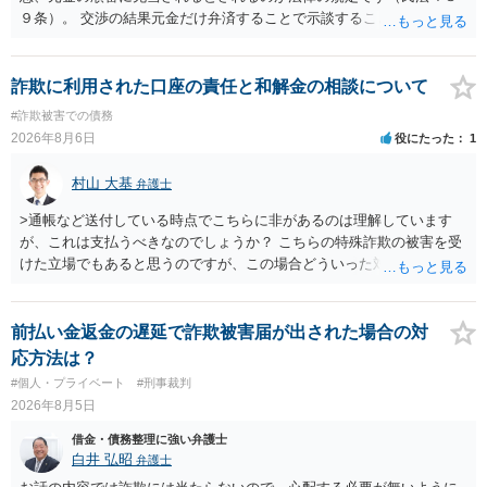
９条）。 交渉の結果元金だけ弁済することで示談することは、弁護士
が関わる債務整理ではしばしばあることです。公的機関は減額に応じ
ることには消極的なことが多いものの、お近くの弁護士にご依頼しチ
ャレンジなさる意義は十分にあると思います。
詐欺に利用された口座の責任と和解金の相談について
#詐欺被害での債務
2026年8月6日
役にたった
1
村山 大基
弁護士
>通帳など送付している時点でこちらに非があるのは理解しています
が、これは支払うべきなのでしょうか？ こちらの特殊詐欺の被害を受
けた立場でもあると思うのですが、この場合どういった対処が必要で
しょうか？ →依頼するかどうかは別にして、弁護士に相談に行った方
がいいとは思います。 そもそも、特殊詐欺関係なく旦那さんの行為
は法に触れる可能性もあります。 ＞100万を支払わず穏便に和解する
前払い金返金の遅延で詐欺被害届が出された場合の対
ことは可能でしょうか？ →一般的には難しいです。相談者さんも１０
応方法は？
０万円の被害を受けたとして、１円も払わないで和解したいと言われ
#個人・プライベート
#刑事裁判
たら、 できるだけ重い刑罰を与えて欲しい、と思われるのではない
2026年8月5日
でしょうか。 ＞弁護士さんに入ってもらうことで支払額が下がること
はありますか？ そこはあり得ます、ただ、弁護士費用かけるならその
借金・債務整理に強い弁護士
分賠償に回すことも考えられるので、 兼ね合いは考えてみましょう。
白井 弘昭
弁護士