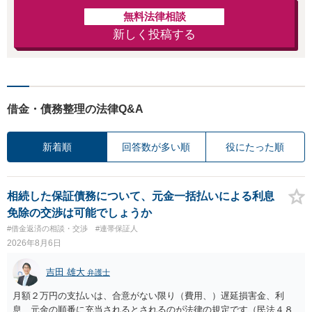
無料法律相談
新しく投稿する
借金・債務整理の法律Q&A
新着順
回答数が多い順
役にたった順
相続した保証債務について、元金一括払いによる利息
免除の交渉は可能でしょうか
#借金返済の相談・交渉
#連帯保証人
2026年8月6日
吉田 雄大
弁護士
月額２万円の支払いは、合意がない限り（費用、）遅延損害金、利
息、元金の順番に充当されるとされるのが法律の規定です（民法４８