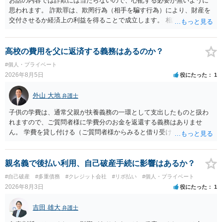
お話の内容では詐欺には当たらないので、心配する必要が無いように
思われます。 詐欺罪は、欺罔行為（相手を騙す行為）により、財産を
交付させるか経済上の利益を得ることで成立します。 相談者さんは、
お金が返金できないというだけで、何ら相手を騙していません。 です
ので、詐欺罪の実行行為性が無く罪に問うことはできません。 おそら
く、相手が真実を話せば警察も取り合わないと思いますが、虚偽の内
高校の費用を父に返済する義務はあるのか？
容を述べた場合は、捜査はあるかもしれません。 ただし、捜査におい
#個人・プライベート
て、真実を説明すれば、「ちゃんと返しなさいよ」程度の注意で済む
2026年8月5日
役にたった
1
ことだと思われます。 また、返せるお金が無いのであれば、返せない
のは致し方ありません。真摯に分割して支払うことを相手に告げてい
外山 大地
弁護士
くのみでしょう。 以上、ご参考まで。
子供の学費は、通常父親が扶養義務の一環として支出したものと扱わ
れますので、ご質問者様に学費分のお金を返還する義務はありませ
ん。 学費を貸し付ける（ご質問者様からみると借り受ける）といった
合意がない限りは、法的に返す義務があると主張するのは難しいでし
ょう。
親名義で後払い利用、自己破産手続に影響はあるか？
#自己破産
#多重債務
#クレジット会社
#リボ払い
#個人・プライベート
2026年8月3日
役にたった
1
吉田 雄大
弁護士