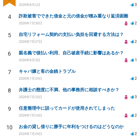
3
2026年8月1日
4
詐欺被害でできた借金と元の借金が積み重なり返済困難
2
2026年7月30日
5
自宅リフォーム契約の支払い負担を回避する方法は？
2
2026年7月27日
6
親名義で後払い利用、自己破産手続に影響はあるか？
1
2026年8月3日
7
キャバ嬢と客の金銭トラブル
2
2026年7月24日
8
弁護士の態度に不満、他の事務所に相談すべきか？
3
2026年7月15日
9
任意整理中に誤ってカードが使用されてしまった
2
2026年7月14日
10
お金の貸し借りに勝手に年利をつけるのはどうなのか
2
2026年7月24日