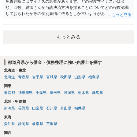
免責判断にはマイナスの影響があります。どの程度マイナスかは金
額、回数、親御さんが当該決済方法を採ることについてどの程度認識
しておられたか等の個別事情に依るとしか言いようがありません。 と
もあれ、依頼しておられる弁護士さんに直ちに具体的状況をお伝えに
なって相談し、善後策を考えることをお勧めします。
もっとみる
都道府県から借金・債務整理に強い弁護士を探す
北海道・東北
北海道
青森県
岩手県
宮城県
秋田県
山形県
福島県
関東
東京都
神奈川県
千葉県
埼玉県
茨城県
栃木県
群馬県
北陸・甲信越
新潟県
長野県
山梨県
石川県
富山県
福井県
東海
愛知県
静岡県
岐阜県
三重県
関西