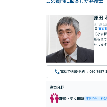
この質問に回答した弁護士
原田 
原田綜合
東京
【小岩駅
断られて
たします
動産業界
電話で面談予約
注力分野
離婚・男女問題
事例10件
料金