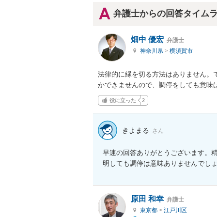
弁護士からの回答タイム
畑中 優宏
弁護士
神奈川県
>
横須賀市
法律的に縁を切る方法はありません。
かできませんので、調停をしても意味
役に立った
2
きよまる
さん
早速の回答ありがとうございます。
明しても調停は意味ありませんでし
原田 和幸
弁護士
東京都
>
江戸川区