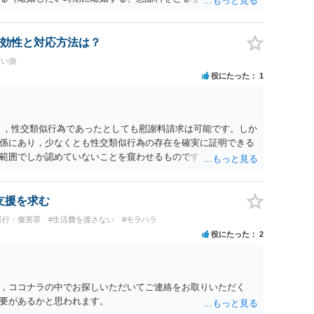
、長期間同居を続けると、不貞を許したとの評価につながる場合
、ご参考まで。
効性と対応方法は？
たい側
役にたった
1
く，性交類似行為であったとしても慰謝料請求は可能です。しか
係にあり，少なくとも性交類似行為の存在を確実に証明できる
範囲でしか認めていないことを窺わせるものです。）。ですか
ます。 ただ．慰謝料額については，婚姻破綻に至っていないと
しれません。 ②夫との今後のことを考えて書いてもらうか否か
拠以上のことを証明（証明力を強めることも含む）できるので
支援を求む
方でもよいでしょう。慰謝料請求としては証拠として使えるこ
暴行・傷害罪
#生活費を渡さない
#モラハラ
の均衡のように思います。 ③行政書士に委任をしているのであ
役にたった
2
すが，その行政書士との協議になると思います。請求するか，
は性交類似行為は認めているのか，それさえも否定しているの
ると思います。 ④性交類似行為を認めているにもかかわらず支
でも同じだと思います。）への対応ではあまり変わらないよう
，ココナラの中でお探しいただいてご連絡をお取りいただく
の交渉でもよいように思いますが，ゼロかどうかの観点であれ
要があるかと思われます。
ます。そうしますと，お近くの弁護士に相談して進めることを