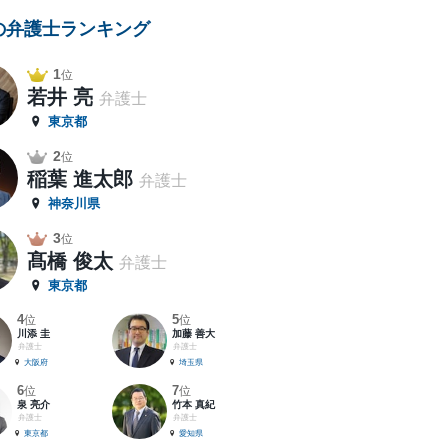
の弁護士ランキング
1
位
若井 亮
弁護士
東京都
2
位
稲葉 進太郎
弁護士
神奈川県
3
位
髙橋 俊太
弁護士
東京都
4
5
位
位
川添 圭
加藤 善大
弁護士
弁護士
大阪府
埼玉県
6
7
位
位
泉 亮介
竹本 真紀
弁護士
弁護士
東京都
愛知県