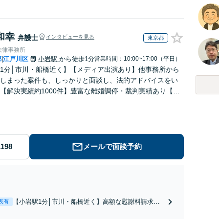
和幸
弁護士
インタビューを見る
東京都
法律事務所
都
江戸川区
小岩駅
から徒歩1分
営業時間：10:00~17:00（平日）
|
1分│市川・船橋近く】【メディア出演あり】他事務所から
しまった案件も、しっかりと面談し、法的アドバイスをい
【解決実績約1000件】豊富な離婚調停・裁判実績あり【不
出身】豊富な専門知識あり
メールで面談予約
【小岩駅1分│市川・船橋近く】高額な慰謝料請求の
表有
回避、裁判提起前の和解、子の認知と養育費請求な