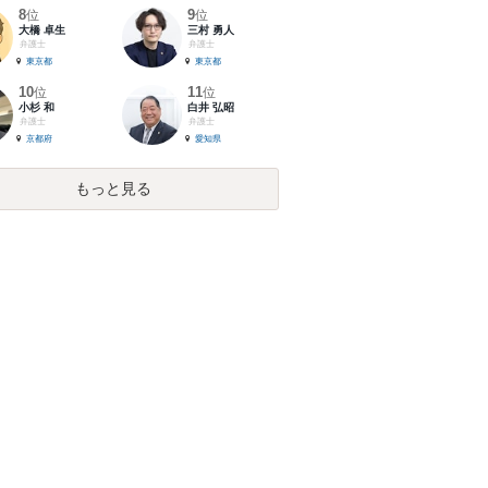
8
9
位
位
大橋 卓生
三村 勇人
弁護士
弁護士
東京都
東京都
10
11
位
位
小杉 和
白井 弘昭
弁護士
弁護士
京都府
愛知県
もっと見る