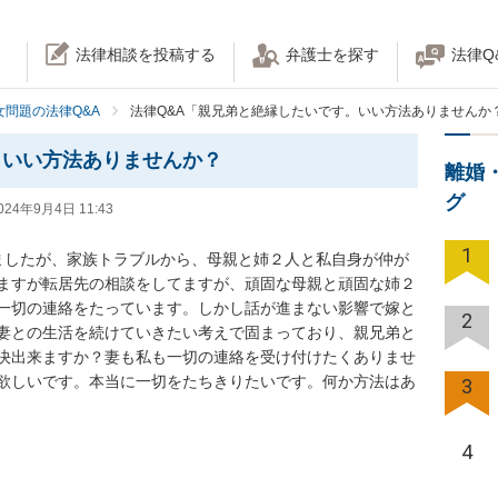
法律相談を投稿する
弁護士を探す
法律Q
女問題の法律Q&A
法律Q&A「親兄弟と絶縁したいです。いい方法ありませんか
。いい方法ありませんか？
離婚
グ
024年9月4日 11:43
1
ましたが、家族トラブルから、母親と姉２人と私自身が仲が
ますが転居先の相談をしてますが、頑固な母親と頑固な姉２
一切の連絡をたっています。しかし話が進まない影響で嫁と
2
妻との生活を続けていきたい考えで固まっており、親兄弟と
決出来ますか？妻も私も一切の連絡を受け付けたくありませ
欲しいです。本当に一切をたちきりたいです。何か方法はあ
3
4