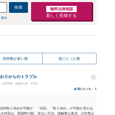
検索
無料法律相談
新しく投稿する
 違法
回答数が多い順
役にたった順
わりからのトラブル
・入所者側
#産婦人科
#示談
役にたった
1
法的取り決めが可能か 「示談」「取り決め」が可能か否かは
べき内容は、慰謝料の額、支払い方法、接触禁止条項、口外禁止