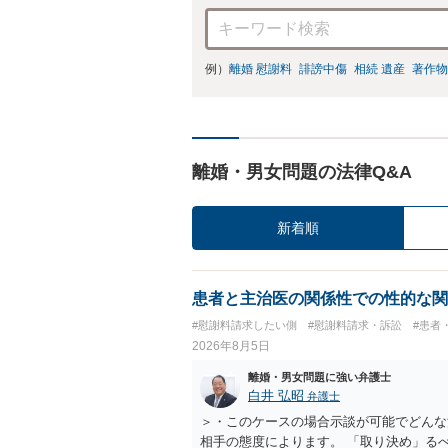
例）
離婚 慰謝料
誹謗中傷
相続 遺産
著作物
離婚・男女問題の法律Q&A
新着順
患者と主治医の関係性での性的な関
#慰謝料請求したい側
#慰謝料請求・訴訟
#患者
2026年8月5日
離婚・男女問題に強い弁護士
白井 弘昭
弁護士
＞・このケースの場合示談が可能でどんな
相手の態度によります。 「取り決め」る