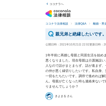
ココナラへ
ココナラ法律相談
法律Q&A
離婚・男
親兄弟と絶縁したいです
公開日時：
2021年10月21日 22:02
更新日時：
2
1年半前に再婚し母親と同居生活を始め
悪くなりました。現在母親は介護施設い
人なので話がまとまらず、話が進まず、
の仲が悪く縁切りしたいです。私自身、
一切をたちたいです。調停で進めれば解
ん。母親が亡くなった時も連絡来ないで
りませんでしょうか？
きよまる さん