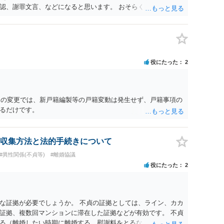
認、謝罪文言、などになると思います。 おそらく、警察が事件
、性的関係を否定したか、合意の上だったと虚偽の供述をした
手は、示談書を交わし取り決めを行う意思はないと考えたほうが
す意思があるのでしたら、上記の内容を入れれるだけ示談書に入
関わった病院への相談や報告はなぜ名誉毀損になるのか。 ただ
の人に話すと名誉棄損になりえます。 また、業務妨害や不法行
役にたった
2
（民事、刑事とも）は「公然」（不特定又は多数）と「事実」
の事実、侮辱とは異なる）を摘示することで成立します。 この
しまいます。 ですので、相談者さんが、病院担当者1人に話す
には当たりません。ただし、さらに多くの人に相談してしまう
名）の変更では、新戸籍編製等の戸籍変動は発生せず、戸籍事項の
に当たる可能性が生じることになります。 また、相談者さんが
るだけです。
の不利益を与えたり、精神的苦痛を与えると、業務妨害や不法
内容が真実であれば、正当行為として許されます。 ただし、真
ばならず、ラインの内容等だけでは、相談者さんの合意を全う
収集方法と法的手続きについて
たかの立証が難しい状況のように思われます。 もちろん、医師
#異性関係(不貞等)
#離婚協議
と思いますが、かえって相談者さんが攻撃対象にならないよ
役にたった
2
まで。
な証拠が必要でしょうか。 不貞の証拠としては、ライン、カカ
証拠、複数回マンションに滞在した証拠などが有効です。 不貞
る（離婚したい時期に離婚する、慰謝料をとるなど）ことがで