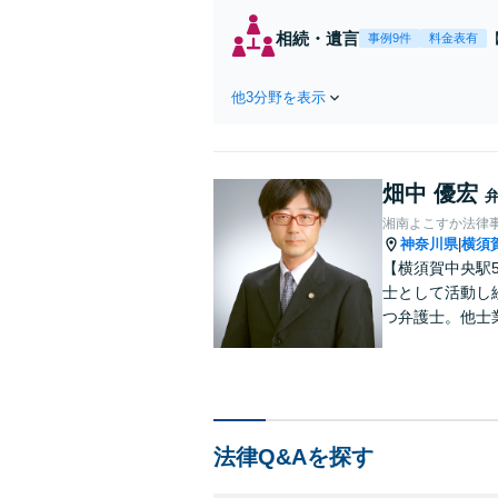
相続・遺言
事例9件
料金表有
他3分野を表示
畑中 優宏
湘南よこすか法律
神奈川県
横須
|
【横須賀中央駅
士として活動し
つ弁護士。他士
テラス可】【女
法律Q&Aを探す