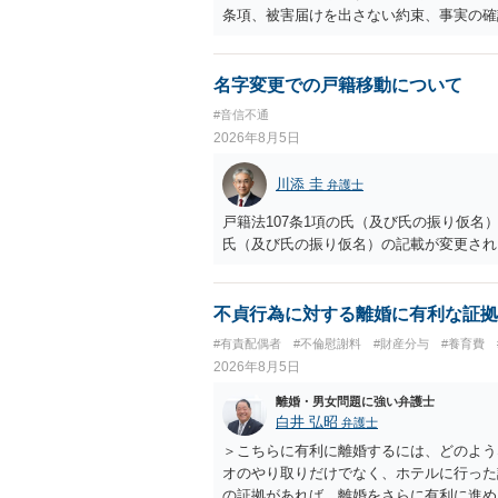
条項、被害届けを出さない約束、事実の確
化できないと述べた理由の一つに、相手が
かがあると思われます。 そうすると、相
良いでしょう。 もし相手が示談書を交わ
名字変更での戸籍移動について
れてください。 ＞・この出来事によって
#音信不通
ちに名誉棄損には当たりませんが、何人も
2026年8月5日
為に当たる可能性もあります。 名誉棄損
（相手の社会的外務的名誉を棄損する内容
川添 圭
弁護士
事実は、原則的に、「真実」でも該当して
だけでは公然性を欠きますので、名誉棄損
戸籍法107条1項の氏（及び氏の振り仮
と、たとえそれが真実であっても名誉棄損
氏（及び氏の振り仮名）の記載が変更され
病院に相談することにより、相手に仕事上
行為（慰謝料の対象）になりますが、その
実かどうかは、相談者さんが立証しなけれ
不貞行為に対する離婚に有利な証拠
することができない状況（不同意性）だっ
#有責配偶者
#不倫慰謝料
#財産分与
#養育費
としては恥ずべき行為ですし、許されない
2026年8月5日
う、十分ご注意ください。 以上、ご参考
離婚・男女問題に強い弁護士
白井 弘昭
弁護士
＞こちらに有利に離婚するには、どのよう
オのやり取りだけでなく、ホテルに行った
の証拠があれば、離婚をさらに有利に進め