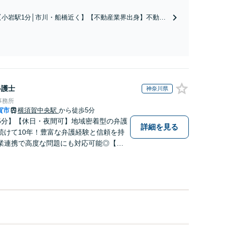
ど実績多数【不動産業界出身】知見を活かし、持ち
家の財産分与に対応！離婚に関するお悩みは、お気
【小岩駅1分│市川・船橋近く】【不動産業界出身】不動産
軽にご相談ください【メディア出演】【早朝・夜間
を含む複雑な相続の手続き、遺言書作成に強みあり！【江
対応可】
戸川区内出張サービス実施中】来所が難しい地域の皆さま
も、気兼ねなくお問い合わせください【メディア出演】
【早朝・夜間・休日対応可】
弁護士
神奈川県
事務所
賀市
横須賀中央駅
から徒歩5分
5分】【休日・夜間可】地域密着型の弁護
詳細を見る
続けて10年！豊富な弁護経験と信頼を持
業連携で高度な問題にも対応可能◎【法
性弁護士在籍】