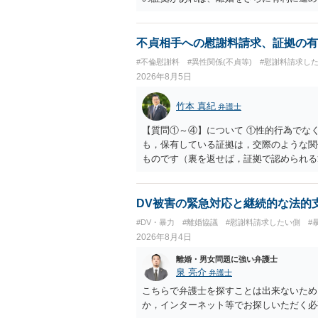
きると思われます。 ただし、不貞発覚後
がありますので、ご注意ください。 以上
不貞相手への慰謝料請求、証拠の有
#不倫慰謝料
#異性関係(不貞等)
#慰謝料請求し
2026年8月5日
竹本 真紀
弁護士
【質問①～④】について ①性的行為でな
も，保有している証拠は，交際のような関
ものです（裏を返せば，証拠で認められる
ら，慰謝料請求を進めることでよいと思い
して，この点を考慮されることになるかも
を検討するのがよいと思います。今ある証
DV被害の緊急対応と継続的な法的
あれば，前向きに検討を進めるという考え
#DV・暴力
#離婚協議
#慰謝料請求したい側
#
とが前提であり，その価値と夫との関係と
2026年8月4日
れば，どのような内容の委任なのか不明で
訴訟にするか，その点の見極めや，相手方
離婚・男女問題に強い弁護士
かによって，考え方・進め方は変わってく
泉 亮介
弁護士
払を拒否するのであれば，本人（行政書士
こちらで弁護士を探すことは出来ないため
に思います。減額で折り合えるなら本人様
か，インターネット等でお探しいただく必
ば，訴訟に進むしかなくなるようにも思い