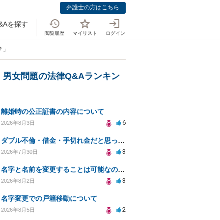
弁護士の方はこちら
&Aを探す
閲覧履歴
マイリスト
ログイン
？」
・男女問題の法律Q&Aランキン
離婚時の公正証書の内容について
6
2026年8月3日
ダブル不倫・借金・手切れ金だと思っていたお金を1年後いまさら脅迫罪として通知書が来てまとめて請求
3
2026年7月30日
名字と名前を変更することは可能なのか？
3
2026年8月2日
名字変更での戸籍移動について
2
2026年8月5日