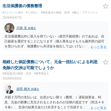
生活保護後の債務整理
#クレジット会社
#リボ払い
#借金返済の相談・交渉
#個人・プライベート
2026年8月7日
川添 圭
弁護士
生活保護費以外に収入を得ていない（就労不能状態）のであれば、自
己破産を選択することになります（個人再生はそもそも裁判所の認可
を受けられず、保護費から弁済金を捻出してはいけないため任意整理
という選択肢もありません）。法テラスの法律扶助を利用すれば弁護
士費用は法テラスが負担し、裁判所の予納金等も法テラスが援助して
くれるため、弁護士へ自己破産を任せれば解決します。
相続した保証債務について、元金一括払いによる利息
免除の交渉は可能でしょうか
#借金返済の相談・交渉
#連帯保証人
2026年8月6日
吉田 雄大
弁護士
月額２万円の支払いは、合意がない限り（費用、）遅延損害金、利
息、元金の順番に充当されるとされるのが法律の規定です（民法４８
９条）。 交渉の結果元金だけ弁済することで示談することは、弁護士