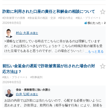
が関わる債務整理ではしばしばあることです。公的機関は減額に応じ
ることには消極的なことが多いものの、お近くの弁護士にご依頼しチ
ャレンジなさる意義は十分にあると思います。
詐欺に利用された口座の責任と和解金の相談について
#詐欺被害での債務
#借金返済の相談・交渉
#督促の停止
#個人・プライベート
2026年8月6日
役にたった
2
村山 大基
弁護士
>通帳など送付している時点でこちらに非があるのは理解しています
が、これは支払うべきなのでしょうか？ こちらの特殊詐欺の被害を受
けた立場でもあると思うのですが、この場合どういった対処が必要で
しょうか？ →依頼するかどうかは別にして、弁護士に相談に行った方
がいいとは思います。 そもそも、特殊詐欺関係なく旦那さんの行為
は法に触れる可能性もあります。 ＞100万を支払わず穏便に和解する
前払い金返金の遅延で詐欺被害届が出された場合の対
ことは可能でしょうか？ →一般的には難しいです。相談者さんも１０
応方法は？
０万円の被害を受けたとして、１円も払わないで和解したいと言われ
#個人・プライベート
#刑事裁判
たら、 できるだけ重い刑罰を与えて欲しい、と思われるのではない
2026年8月5日
でしょうか。 ＞弁護士さんに入ってもらうことで支払額が下がること
はありますか？ そこはあり得ます、ただ、弁護士費用かけるならその
借金・債務整理に強い弁護士
分賠償に回すことも考えられるので、 兼ね合いは考えてみましょう。
白井 弘昭
弁護士
お話の内容では詐欺には当たらないので、心配する必要が無いように
思われます。 詐欺罪は、欺罔行為（相手を騙す行為）により、財産を