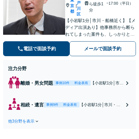
東
戸
~17:00（平日）
ら徒歩1
京
|
川
分
都
区
【小岩駅1分│市川・船橋近く】【メ
ディア出演あり】他事務所から断ら
れてしまった案件も、しっかりと面
談し、法的アドバイスをいたします
【解決実績約1000件】豊富な離婚調
電話で面談予約
メールで面談予約
停・裁判実績あり【不動産業界出
身】豊富な専門知識あり
注力分野
離婚・男女問題
【小岩駅1分│市
事例10件
料金表有
川・船橋近く】高
額な慰謝料請求の
回避、裁判提起前
相続・遺言
【小岩駅1分│市川・船
事例9件
料金表有
の和解、子の認知
橋近く】【不動産業界
と養育費請求など
出身】不動産を含む複
実績多数【不動産
他3分野を表示
雑な相続の手続き、遺
業界出身】知見を
言書作成に強みあり！
活かし、持ち家の
【江戸川区内出張サー
財産分与に対応！