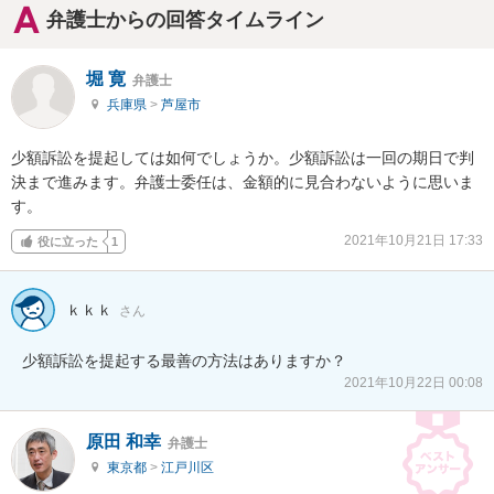
弁護士からの回答タイムライン
堀 寛
弁護士
兵庫県
>
芦屋市
少額訴訟を提起しては如何でしょうか。少額訴訟は一回の期日で判
決まで進みます。弁護士委任は、金額的に見合わないように思いま
す。
2021年10月21日 17:33
役に立った
1
ｋｋｋ
さん
少額訴訟を提起する最善の方法はありますか？
2021年10月22日 00:08
原田 和幸
弁護士
東京都
>
江戸川区