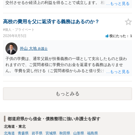
交付させるか経済上の利益を得ることで成立します。 相談者さんは、
お金が返金できないというだけで、何ら相手を騙していません。 です
ので、詐欺罪の実行行為性が無く罪に問うことはできません。 おそら
く、相手が真実を話せば警察も取り合わないと思いますが、虚偽の内
高校の費用を父に返済する義務はあるのか？
容を述べた場合は、捜査はあるかもしれません。 ただし、捜査におい
#個人・プライベート
て、真実を説明すれば、「ちゃんと返しなさいよ」程度の注意で済む
2026年8月5日
役にたった
1
ことだと思われます。 また、返せるお金が無いのであれば、返せない
のは致し方ありません。真摯に分割して支払うことを相手に告げてい
外山 大地
弁護士
くのみでしょう。 以上、ご参考まで。
子供の学費は、通常父親が扶養義務の一環として支出したものと扱わ
れますので、ご質問者様に学費分のお金を返還する義務はありませ
ん。 学費を貸し付ける（ご質問者様からみると借り受ける）といった
合意がない限りは、法的に返す義務があると主張するのは難しいでし
ょう。
もっとみる
都道府県から借金・債務整理に強い弁護士を探す
北海道・東北
北海道
青森県
岩手県
宮城県
秋田県
山形県
福島県