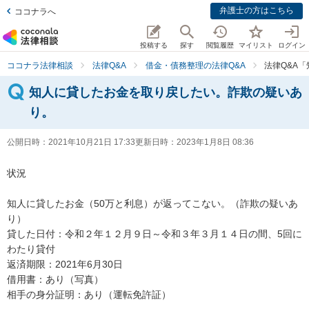
弁護士の方はこちら
ココナラへ
投稿する
探す
閲覧履歴
マイリスト
ログイン
ココナラ法律相談
法律Q&A
借金・債務整理の法律Q&A
法律Q&A
知人に貸したお金を取り戻したい。詐欺の疑いあ
り。
公開日時：
2021年10月21日 17:33
更新日時：
2023年1月8日 08:36
状況

知人に貸したお金（50万と利息）が返ってこない。（詐欺の疑いあ
り）

貸した日付：令和２年１２月９日～令和３年３月１４日の間、5回に
わたり貸付

返済期限：2021年6月30日

借用書：あり（写真）

相手の身分証明：あり（運転免許証）
