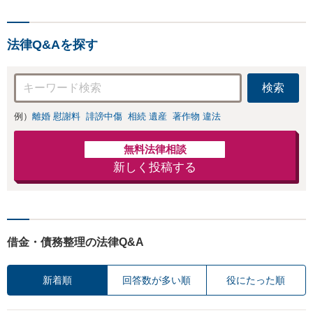
ビス実施中】来所が難
離婚に関するお悩
しい地域の皆さまも、
みは、お気軽にご
気兼ねなくお問い合わ
相談ください【メ
法律Q&Aを探す
せください【メディア
ディア出演】【早
出演】【早朝・夜間・
朝・夜間対応可】
休日対応可】
検索
例）
離婚 慰謝料
誹謗中傷
相続 遺産
著作物 違法
無料法律相談
新しく投稿する
借金・債務整理の法律Q&A
新着順
回答数が多い順
役にたった順