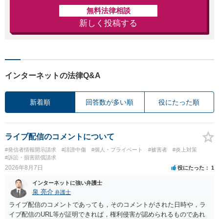
無料法律相談
新しく投稿する
インターネットの法律Q&A
新着順
回答数が多い順
役にたった順
ライブ配信のコメントについて
#発信者情報開示請求
#誹謗中傷
#個人・プライベート
#被害者
#炎上対策
#訴訟・損害賠償請求
2026年8月7日
役にたった
1
インターネットに強い弁護士
泉 亮介
弁護士
ライブ配信のコメントであっても，そのコメントがされた日時や，ラ
イブ配信のURL等が証明できれば，権利侵害が認められるものであれ