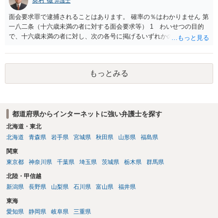
奥村 徹
弁護士
をせずに書き込んだことで（おそらく特定して書き込んだとして
も）、相談者さんが刑事民事の責任に問われることはないでしょう。
面会要求罪で逮捕されることはあります。 確率の％はわかりません 第
私見ながらご参考まで。
一八二条（十六歳未満の者に対する面会要求等） 1 わいせつの目的
で、十六歳未満の者に対し、次の各号に掲げるいずれかの行為をした
者（当該十六歳未満の者が十三歳以上である場合については、その者
が生まれた日より五年以上前の日に生まれた者に限る。）は、一年以
下の拘禁刑又は五十万円以下の罰金に処する。 一 威迫し、偽計を用
もっとみる
い又は誘惑して面会を要求すること。 二 拒まれたにもかかわらず、
反復して面会を要求すること。 三 金銭その他の利益を供与し、又は
その申込み若しくは約束をして面会を要求すること。 2前項の罪を犯
し、よってわいせつの目的で当該十六歳未満の者と面会をした者は、
都道府県からインターネットに強い弁護士を探す
二年以下の拘禁刑又は百万円以下の罰金に処する。
北海道・東北
北海道
青森県
岩手県
宮城県
秋田県
山形県
福島県
関東
東京都
神奈川県
千葉県
埼玉県
茨城県
栃木県
群馬県
北陸・甲信越
新潟県
長野県
山梨県
石川県
富山県
福井県
東海
愛知県
静岡県
岐阜県
三重県