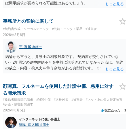
ば開示請求が認められる可能性はあるでしょう。
事務所との契約に関して
#契約書作成・リーガルチェック
#芸能・エンタメ業界
#被害者
2026年8月6日
王 宣麟
弁護士
結論から言うと、弁護士の相談対象です。 契約書が交付されていな
い・2年固定の途中解約不可を事前に説明されていなかった点は、契約
の成立・内容・拘束力を争う余地がある典型例です。 まずは、運営と
のやり取り、規約のスクショ等の証拠を集めて、弁護士に相談されて
みてはいかがでしょうか。 また同時並行で（もしまだされていないの
であれば）書面で退所意思の明確化はしておくべきだと考えます。
顔写真、フルネームを使用した誹謗中傷、悪用に対す
る開示請求
#発信者情報開示請求
#誹謗中傷
#名誉毀損
#被害者
#ネット上の個人特定被害
#訴訟・損害賠償請求
2026年8月5日
役にたった
1
インターネットに強い弁護士
稲葉 進太郎
弁護士