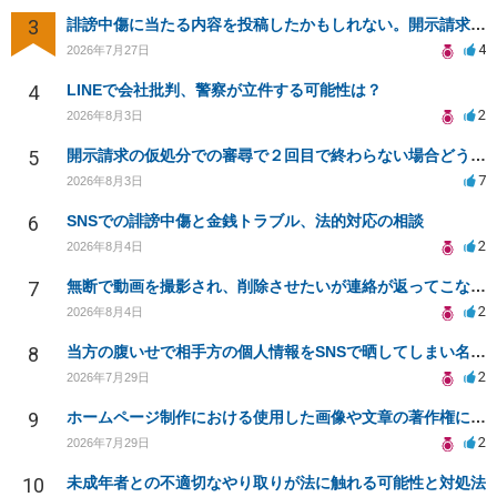
3
誹謗中傷に当たる内容を投稿したかもしれない。開示請求や民事刑事裁判に発展しうるのか教えて欲しい。
4
2026年7月27日
4
LINEで会社批判、警察が立件する可能性は？
2
2026年8月3日
5
開示請求の仮処分での審尋で２回目で終わらない場合どうしたらいいですか
7
2026年8月3日
6
SNSでの誹謗中傷と金銭トラブル、法的対応の相談
2
2026年8月4日
7
無断で動画を撮影され、削除させたいが連絡が返ってこない。
2
2026年8月4日
8
当方の腹いせで相手方の個人情報をSNSで晒してしまい名誉毀損させてしまったかもしれない
2
2026年7月29日
9
ホームページ制作における使用した画像や文章の著作権について
2
2026年7月29日
10
未成年者との不適切なやり取りが法に触れる可能性と対処法