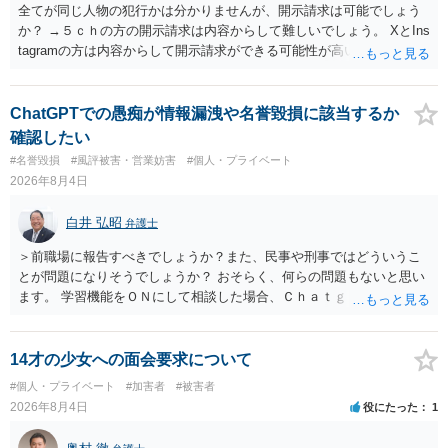
全てが同じ人物の犯行かは分かりませんが、開示請求は可能でしょう
か？ →５ｃｈの方の開示請求は内容からして難しいでしょう。 XとIns
tagramの方は内容からして開示請求ができる可能性が高いでしょう。
ただ、アカウントが削除されていると開示請求は失敗する可能性が高
いでしょう。７月中にアカウントが削除されている場合、今から進め
ても失敗する可能性が高いように思われます。 相手を特定できた場
ChatGPTでの愚痴が情報漏洩や名誉毀損に該当するか
合、相手に全ての弁護士費用を負担させることは可能でしょうか？ →
確認したい
訴訟外の交渉で相手方が認めれば負担させることができるでしょう。
#名誉毀損
#風評被害・営業妨害
#個人・プライベート
訴訟で判決となった場合は、実際の弁護士費用が認められる場合と認
2026年8月4日
められない場合があり何ともいえないところでしょう。
白井 弘昭
弁護士
＞前職場に報告すべきでしょうか？また、民事や刑事ではどういうこ
とが問題になりそうでしょうか？ おそらく、何らの問題もないと思い
ます。 学習機能をＯＮにして相談した場合、Ｃｈａｔｇｐｔがｏｐｅ
ｎＡＩに相談内容を蓄積し、他の質問者への何らかの回答の際に参照
する可能性がありますが、個人名や会社名を特定していない限り、一
般論として抽象化されて回答に織り込まれる可能性が生じるにすぎま
14才の少女への面会要求について
せんので、その情報自体が、秘密情報に当たるとは思えませんし、名
#個人・プライベート
#加害者
#被害者
誉棄損として、個人や会社に対する誹謗中傷の不特定多数への公開に
2026年8月4日
役にたった
1
当たるとも思われません。 もちろん、誰がその内容をｃｈａｔｇｐｔ
に入力したかも第三者にしられることはないので、個人や会社の特定