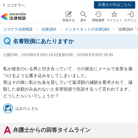
弁護士の方はこちら
ココナラへ
投稿する
探す
閲覧履歴
マイリスト
ログイン
ココナラ法律相談
法律Q&A
インターネットの法律Q&A
法律Q&A
名誉毀損にあたりますか
公開日時：
2019年6月29日 10:02
更新日時：
2019年6月30日 05:45
私が彼女のいる男と付き合っていて、その彼女にメールで名誉を傷
つけるような書き込みをしてしまいました。

実はその彼に私がお金を貸していて返済額の減額を要求されて、減
額した金額がみあわないと名誉毀損で告訴するって言われてます。
どうしたらいいでしょうか？
はまのぶ さん
弁護士からの回答タイムライン