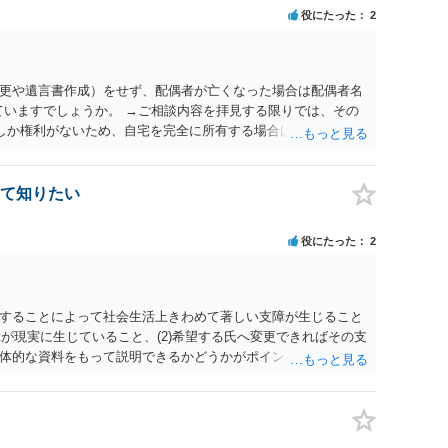
役にたった
2
更や遺言書作成）をせず、配偶者が亡くなった場合は配偶者名
ていますでしょうか。 →ご相談内容を拝見する限りでは、その
２しか権利がないため、自宅を完全に所有する場合は、他の相続
の支払いが必要になります。
て知りたい
役にたった
2
することによって社会生活上きわめて著しい支障が生じること
障が現実に生じていること、(2)希望する氏へ変更できればその支
体的な資料をもって説明できるかどうかがポイントです。 記録
上記(1)と(2)を説明できる資料は全て（ただし理路整然に）提
ュバック」とのことなので、例えば、医学上確立されているPT
う資料の提出が必要になってくるように思います。 精神的・心
ルがかなり高く、弁護士へ依頼しても苦労することが強く予想