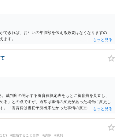
ができれば、お互いの年収額を伝える必要はなくなりますの
えます。
て
る。裁判所の開示する養育費算定表をもとに養育費を見直し、
める」との点ですが、通常は事情の変更があった場合に変更し
す。「養育費は当初予測出来なかった事情の変更により双方協
」が含まれているので、私に収入が入った事は相手に通知が行
養育費の見直しは適宜出来るかと思うのですが違うのでしょう
育費は事情の変更があった場合に変更するので毎年見直すこと
。
など)
#離婚すること自体
#調停
#裁判