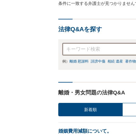
条件に一致する弁護士が見つかりません
法律Q&Aを探す
例）
離婚 慰謝料
誹謗中傷
相続 遺産
著作物
離婚・男女問題の法律Q&A
新着順
婚姻費用減額について。