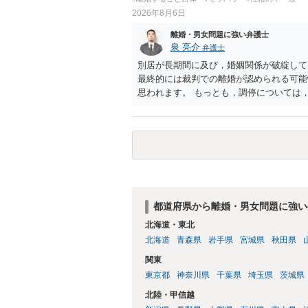
されるところです。、もし本人申立てをお
2026年8月6日
で、性急な申立てをせず、知識と資料をし
れます。
離婚・男女問題に強い弁護士
泉 亮介
弁護士
別居が長期間に及び，婚姻関係が破綻して
最終的には裁判での離婚が認められる可能
思われます。 もっとも，調停については
め，相手が合意するメリットをだしてでも
の離婚に固執しないかいずれかの対応は必
ありますので弁護士を立てることを検討さ
都道府県から離婚・男女問題に強い
北海道・東北
北海道
青森県
岩手県
宮城県
秋田県
関東
東京都
神奈川県
千葉県
埼玉県
茨城県
北陸・甲信越