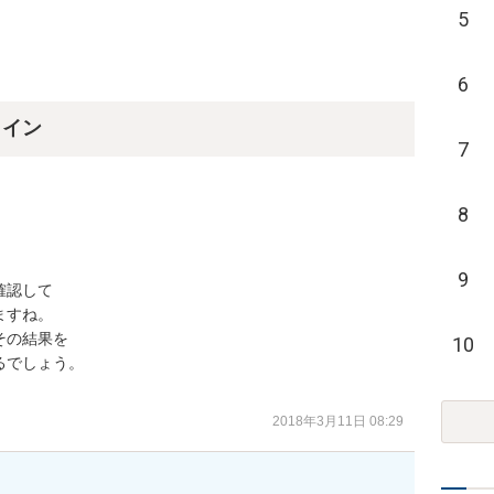
5
6
ライン
7
8
9
認して

すね。

の結果を

10
でしょう。

。
2018年3月11日 08:29