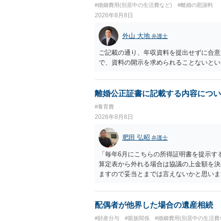
#婚姻費用(別居中の生活費など)
#離婚の慰謝料
2026年8月8日
外山 大地
弁護士
ご記載の通り、年収資料を提出せずに合意
で、資料の開示を求められることないとい
離婚公正証書に記載する内容につい
#養育費
2026年8月8日
肥田 弘昭
弁護士
「毎年6月にこちらの所得証明書を提示す
算定表から外れる場合は協議の上金額を決
ますので妥当とまでは言えないかと思いま
議の上増減出来る」と「通知義務に勤務先
く事になり、上記のような文言が無くても
か？との点はそのとおりかと思います。養
配偶者が他界した場合の遺産相続
はあまりないです。ご参考にしてください
#財産分与
#親族関係
#婚姻費用(別居中の生活費