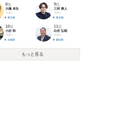
8
9
位
位
大橋 卓生
三村 勇人
弁護士
弁護士
東京都
東京都
10
11
位
位
小杉 和
白井 弘昭
弁護士
弁護士
京都府
愛知県
もっと見る