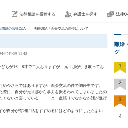
法律相談を投稿する
弁護士を探す
法律Q
女問題の法律Q&A
法律Q&A「面会交流の調停について」
離婚
グ
24年9月4日 11:43
1
子どもが16、8才で二人おりますが、元旦那が引き取ってお
2
ため今さらではありますが、面会交流の件で調停中です。

た際に、自分が元旦那から暴力を振るわれてしまいましたの
たくないと言っている・・・と一点張りでなかなか話が進行
3
すが自分が有利に話をすすめるにはどのようにしたらよい
4