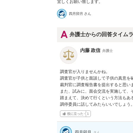
四月卯月 さん
弁護士からの回答タイム
内藤 政信
弁護士
調査官が入りませんかね。

調査官が子供と面談して子供の真意を確
裁判官に調査報告書を提出すると思いま
また、試みに、面会交流を実施して、そ
踏まえて、決めて行くという方法もある
調停委員に話してみたらいいでしょう
役に立った
1
四月卯月
さん