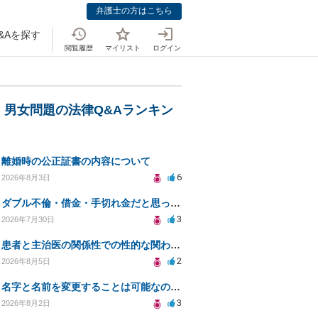
弁護士の方はこちら
&Aを探す
閲覧履歴
マイリスト
ログイン
・男女問題の法律Q&Aランキン
離婚時の公正証書の内容について
6
2026年8月3日
ダブル不倫・借金・手切れ金だと思っていたお金を1年後いまさら脅迫罪として通知書が来てまとめて請求
3
2026年7月30日
患者と主治医の関係性での性的な関わりからのトラブル
2
2026年8月5日
名字と名前を変更することは可能なのか？
3
2026年8月2日