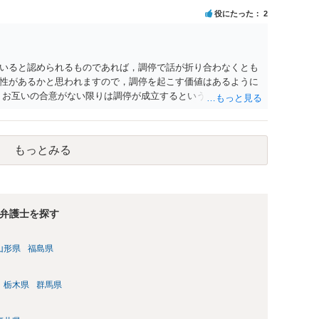
考えであれば、医学知識はもちろん法律知識も要求されますの
役にたった
2
っかりと揃えて、万全の体制で申立てに臨んだ方がよいと思わ
いると認められるものであれば，調停で話が折り合わなくとも
性があるかと思われますので，調停を起こす価値はあるように
，お互いの合意がない限りは調停が成立するということはないた
調停で終わらせるよう努めるのか，裁判離婚を見据えて調停で
要となるかと思われます。 お一人で対応するのは難しい側面も
れると良いかと思われます。
もっとみる
弁護士を探す
山形県
福島県
栃木県
群馬県