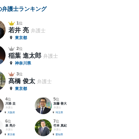
の弁護士ランキング
1
位
若井 亮
弁護士
東京都
2
位
稲葉 進太郎
弁護士
神奈川県
3
位
髙橋 俊太
弁護士
東京都
4
5
位
位
川添 圭
加藤 善大
弁護士
弁護士
大阪府
埼玉県
6
7
位
位
泉 亮介
竹本 真紀
弁護士
弁護士
東京都
愛知県