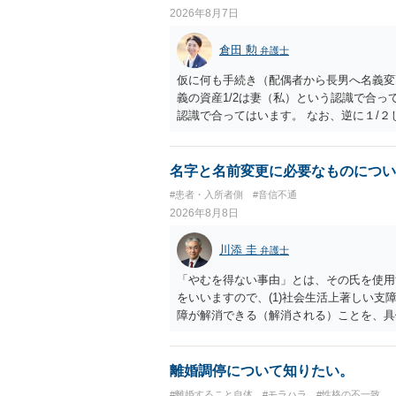
2026年8月7日
倉田 勲
弁護士
仮に何も手続き（配偶者から長男へ名義変
義の資産1/2は妻（私）という認識で合っ
認識で合ってはいます。 なお、逆に１/
人に対して自宅の評価額の１/２の代償金
名字と名前変更に必要なものについ
#患者・入所者側
#音信不通
2026年8月8日
川添 圭
弁護士
「やむを得ない事由」とは、その氏を使用
をいいますので、(1)社会生活上著しい支
障が解消できる（解消される）ことを、具
中に現れた一切の事情が判断対象ですので、
出することが必要になります。「フラッシ
SDの診断基準に合致した説明とそれに沿
離婚調停について知りたい。
理的な理由の氏変更は様々な意味でハード
#離婚すること自体
#モラハラ
#性格の不一致