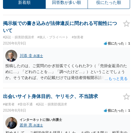
新着順
回答数が多い順
役にたった順
掲示板での書き込みが法律違反に問われる可能性につ
いて
#訴訟・損害賠償請求
#個人・プライベート
#加害者
2026年8月9日
役にたった
1
川添 圭
弁護士
投稿したのは、ご質問のかぎ括弧でくくられた3つ（「売掛金返済のた
めに…」「どれのことを…」「調べたけど…」）ということでしょう
か。そうであれば、その記載だけでは発信者情報開示請求が認められ
るような内容ではありません（申し立ててもほぼ門前払いに近い）。
ただ、「328が名誉毀損、偽計業務妨害、侮辱罪、ストーカー等に関す
る法律違反に該当するといわれ」とのことですので、ご質問に書かれ
出会いサイト身体目的、ヤリモク、不当請求
ていない何らかの背景事情があれば、回答は180度変わるかもしれませ
#被害者
#音信不通
#訴訟・損害賠償請求
ん。公開の場で詳細を投稿することは不適当と思われますので、弁護
2026年8月8日
役にたった
1
士へ直接相談した方がよいでしょう。
インターネットに強い弁護士
若井 亮
弁護士
初めまして。 ご相談内容を拝見しました。 お伺いする限り、相手方の