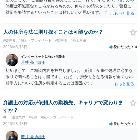
態度は不誠実なところがあるものの、何らかの請求をしたり、警察に
対応を要請するといったことは難しいかと思います。 ご参考になれば
幸いです。
人の住所を法に則り探すことは可能なのか？
#被害者
#個人・プライベート
#加害者
#炎上対策
2026年8月8日
役にたった
4
インターネットに強い弁護士
若井 亮
弁護士
初めまして、ご相談内容を拝見しました。 弁護士が事件処理に必要な
限りで調べることは可能です。 ただ、手掛かりとなる情報が全くない
相手方について住所を特定することは困難です。
弁護士の対応が依頼人の勤務先、キャリアで変わりま
すか？
#IT・通信業界
#示談
#個人・プライベート
2026年8月8日
役にたった
1
若井 亮
弁護士