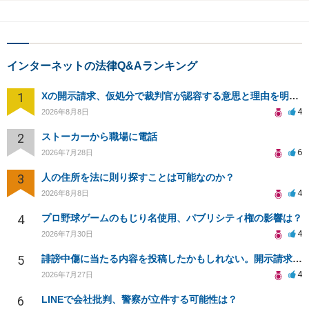
インターネットの法律Q&Aランキング
1
Xの開示請求、仮処分で裁判官が認容する意思と理由を明確化しても、相手側は争って引き延ばしますか
4
2026年8月8日
2
ストーカーから職場に電話
6
2026年7月28日
3
人の住所を法に則り探すことは可能なのか？
4
2026年8月8日
4
プロ野球ゲームのもじり名使用、パブリシティ権の影響は？
4
2026年7月30日
5
誹謗中傷に当たる内容を投稿したかもしれない。開示請求や民事刑事裁判に発展しうるのか教えて欲しい。
4
2026年7月27日
6
LINEで会社批判、警察が立件する可能性は？