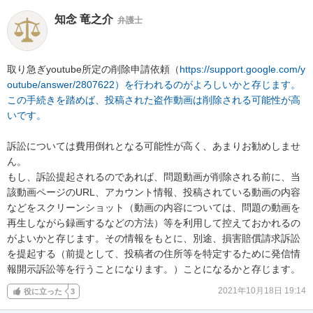
知念 竜之介
弁護士
取り急ぎyoutube所定の削除申請依頼（
https://support.google.com/y
outube/answer/2807622）を行われるのがよろしいかと存じます。
この手続きを踏めば、投稿された盗作動画は削除される可能性が高
いです。
訴訟については費用倒れとなる可能性が高く、あまりお勧めしませ
ん。

もし、訴訟提起されるのであれば、問題動画が削除される前に、当
該動画ページのURL、アカウント情報、投稿されている動画の内容
などをスクリーンショット（動画の内容については、問題の動画を
再生しながら録画するなどの方法）等を利用して控えておかれるの
がよいかと存じます。その情報をもとに、別途、損害賠償請求訴訟
を提起する（前提として、投稿者の住所等を特定するために発信情
報開示訴訟等を行うことになります。）ことになるかと存じます。
2021年10月18日 19:14
役に立った
3