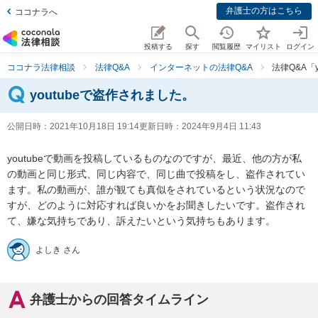
弁護士の方はこちら
ココナラへ
投稿する
探す
閲覧履歴
マイリスト
ログイン
ココナラ法律相談
法律Q&A
インターネットの法律Q&A
法律Q&A「
youtubeで盗作されました。
公開日時：
2021年10月18日 19:14
更新日時：
2024年9月4日 11:43
youtubeで動画を投稿しているものなのですが、最近、他の方が私
の動画と同じ形式、同じ内容で、同じ曲で投稿をし、盗作されてい
ます。私の動画が、誰が観ても真似をされているという状況なので
すが、どのように対応すれば良いかをお聞きしたいです。盗作され
て、嫌な気持ちであり、訴えたいという気持ちもあります。
よしき さん
弁護士からの回答タイムライン