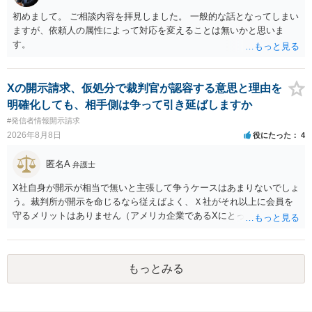
初めまして。 ご相談内容を拝見しました。 一般的な話となってしまい
ますが、依頼人の属性によって対応を変えることは無いかと思いま
す。
Xの開示請求、仮処分で裁判官が認容する意思と理由を
明確化しても、相手側は争って引き延ばしますか
#発信者情報開示請求
2026年8月8日
役にたった
4
匿名A
弁護士
X社自身が開示が相当で無いと主張して争うケースはあまりないでしょ
う。裁判所が開示を命じるなら従えばよく、Ｘ社がそれ以上に会員を
守るメリットはありません（アメリカ企業であるXにとって、日本の会
員情報などゴミかノイズみたいなものです）。 開示要件を満たすかど
うかを争うよりも、「発信者情報の保有確認がまだできていない」な
どと言い訳して確認できるまで発令を引き伸ばす方で対応してくる方
もっとみる
が圧倒的に多いです（この作戦は必ずといっていいほど行ってきま
す）。