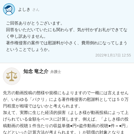
よしき
さん
ご回答ありがとうございます。

回答をいただいていたにも関わらず、気が付かずお礼ができてな
く申し訳ありません。

著作権侵害の案件では慰謝料が小さく、費用倒れになってしまう
ということでしょうか。
2022年1月17日 12:55
知念 竜之介
弁護士
先方の動画投稿の態様や規模にもよりますので一概には言えません
が、いわゆる「パクリ」による著作権侵害の慰謝料としては５０万
円程度が相場ではないかと考えられます。

加えて、実際に生じた経済的損害（よしき様が動画投稿によって上
げられている金額をベースに計算します。例えば、「よしき様の投
稿動画の視聴１件当たりの収益単価●円×盗作動画の視聴●件＝●円」
などといった計算方法が考えられます。）が賠償の対象となりま