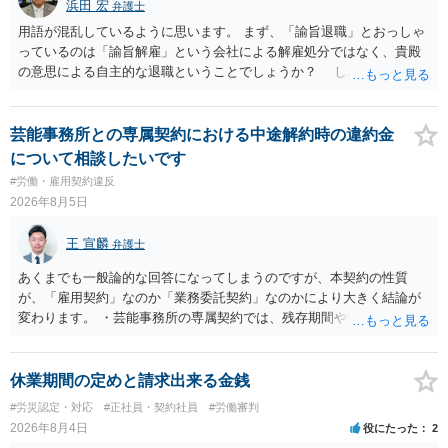
浜田 宏
弁護士
用語が混乱しているように思います。 まず、「諭旨退職」とおっしゃ
っているのは「諭旨解雇」という会社による解雇処分ではなく、貴殿
の意思による自主的な退職ということでしょうか？ しかし、記載さ
れた経緯からすると、事実上は解雇処分であると解する余地がありま
す。 その場合、解雇には客観的で合理的な理由が必要であり、かつ
解雇という処分が社会通念上相当と認められない限り、解雇は無効で
芸能事務所との専属契約における中途解約時の違約金
す。 結局、貴殿のネット炎上の内容や原因、勤務先に与えた影響な
について相談したいです
どを具体的に検討しなければ、何とも申し上げることができません。
#労働・雇用契約違反
また、育児休業法関係の問題もあるかもしれません。 ある程度労働
2026年8月5日
法に関する専門的な知識が必要な事案ですので、一度、お近くの弁護
士にご相談下さい。
王 宣麟
弁護士
あくまでも一般論的な回答になってしまうのですが、本契約の性質
が、「雇用契約」なのか「業務委託契約」なのかにより大きく結論が
変わります。 ・芸能事務所の専属契約では、残存期間や報酬額、投下
コストを基準に違約金や損害金を設定する例はあります。ただし、実
務上よくあるからといって当然に適法という意味ではなく、実際の損
害との対応関係や合理性が重要です。 ・違約金に上限がなくても、常
休業期間の定めと請求出来る金銭
に有効になるわけではありません。契約が労働契約に近い実態なら労
#労災認定・対応
#正社員・契約社員
#労働審判
基法16条で無効となる余地があり、そうでなくても、金額が事務所の
2026年8月4日
役にたった
2
損害と比べて過大なら無効や減額が争点になります。 ・契約前の修正