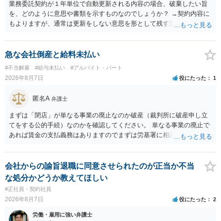
業務委託契約が１年単位で自動更新される内容の場合、破棄したい旨
を、どのように意思や書類を示すものなのでしょうか？ →契約内容に
もよりますが、通常は更新をしない意思を形として残す意味で、書面
やメールで伝えることが多いという印象です。 そのような形だけの数
の確保の他に何か企業側にメリットがあるのでしょうか？ →企業側の
メリットは分かりかねますが、ご質問者様が業務を受託する側のお立
急な会社倒産と給料未払い
場であれば、自動更新で契約が延長されると、企業側は報酬を支払う
#不当解雇
#給与未払い
#アルバイト・パート
義務を負うことになるので（ご質問者様も業務を提供する義務を負
2026年8月7日
役にたった
1
う）、放置をすることは望ましい状態ではないと思料いたします。
匿名A
弁護士
まずは「閉店」が単なる事業の廃止なのか破産（裁判所に破産申し立
てをする公的手続）なのかを確認してください。 単なる事業の廃止で
あれば賃金の支払義務はありますのでまずは労基署に相談してくださ
い。破産申立てであれば破産手続きの中で破産管財人から（全額は難
しいかもしれませんが）賃金などの労働債権は他の債務より優先して
支払われます。ただし支払までにかなり時間がかかるでしょう。 さら
会社からの諭旨退職に同意させられたのが正当か不当
に、「独立行政法人労働者健康安全機構 」という公的機関が未払賃金
な処分かどうか教えてほしい
の立替事業を行っています。詳しくは、同機構の＜未払賃金立替払相
#正社員・契約社員
談コーナー＞ TEL 044-431-8663 相談時間：土日祝日を除く9:15～1
2026年8月7日
役にたった
2
7:00 に相談してみてください。同じように未払となった他の従業員の
方がいれば一緒に相談してみるといいでしょう。
労働・雇用に強い弁護士