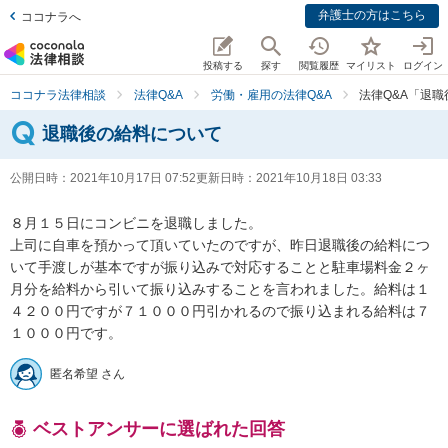
弁護士の方はこちら
ココナラへ
投稿する
探す
閲覧履歴
マイリスト
ログイン
ココナラ法律相談
法律Q&A
労働・雇用の法律Q&A
法律Q&A「退
退職後の給料について
公開日時：
2021年10月17日 07:52
更新日時：
2021年10月18日 03:33
８月１５日にコンビニを退職しました。

上司に自車を預かって頂いていたのですが、昨日退職後の給料につ
いて手渡しが基本ですが振り込みで対応することと駐車場料金２ヶ
月分を給料から引いて振り込みすることを言われました。給料は１
４２００円ですが７１０００円引かれるので振り込まれる給料は７
１０００円です。
匿名希望 さん
ベストアンサーに選ばれた回答