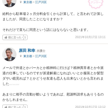
東京都
>
江戸川区
給料から駐車場２ヶ月分料金引くから計算して。と言われて計算し
ましたが、同意したことになりますか？

それだけで直ちに同意という話にはならないと思います。
2021年10月17日 13:11
役に立った
1
原田 和幸
弁護士
東京都
>
江戸川区
メールで外道とかバーカとか精神科に行けば？精神異常者とか今派
遣の仕事しているのですが派遣解雇になればいいとか服装とか髪型
ダサい鏡見れば？とかどうせ友達も恋人も出来ないとかも言われま
した………

あまりに相手の言動が酷いようであれば、慰謝料請求もありうるの
かもしれません。
2021年10月17日 13:12
役に立った
1