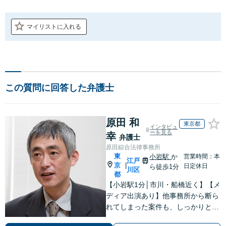
マイリストに入れる
この質問に回答した弁護士
原田 和
東京都
インタビュ
ーを見る
幸
弁護士
原田綜合法律事務所
東
小岩駅
か
営業時間：本
江戸
京
|
日定休日
ら徒歩1分
川区
都
【小岩駅1分│市川・船橋近く】【メ
ディア出演あり】他事務所から断ら
れてしまった案件も、しっかりと面
談し、法的アドバイスをいたします