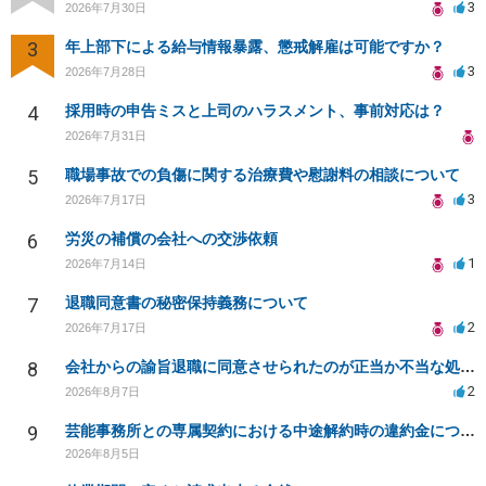
3
2026年7月30日
3
年上部下による給与情報暴露、懲戒解雇は可能ですか？
3
2026年7月28日
4
採用時の申告ミスと上司のハラスメント、事前対応は？
2026年7月31日
5
職場事故での負傷に関する治療費や慰謝料の相談について
3
2026年7月17日
6
労災の補償の会社への交渉依頼
1
2026年7月14日
7
退職同意書の秘密保持義務について
2
2026年7月17日
8
会社からの諭旨退職に同意させられたのが正当か不当な処分かどうか教えてほしい
2
2026年8月7日
9
芸能事務所との専属契約における中途解約時の違約金について相談したいです
2026年8月5日