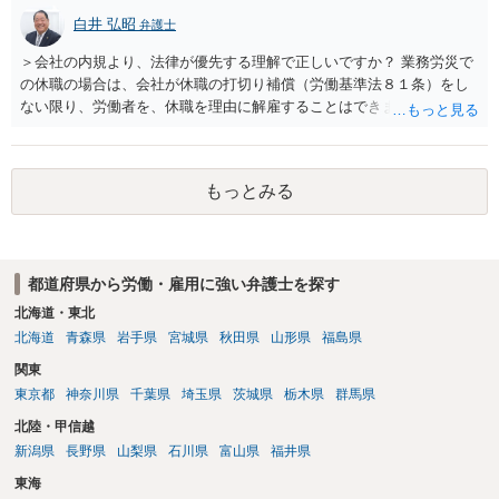
交渉は一般的です。 交渉の方向としては、上限額を設ける、実損害ベ
白井 弘昭
弁護士
ースにする、算定根拠を明確化する、違約金ではなく「合理的な実
費・未回収費用のみ」に限定する、などが典型です。 ・弁護士に契約
＞会社の内規より、法律が優先する理解で正しいですか？ 業務労災で
前に契約書の内容をレビューしてもらう価値は十分にあると思われま
の休職の場合は、会社が休職の打切り補償（労働基準法８１条）をし
す。 争点は、契約類型が雇用か業務委託か、実態として労働者性があ
ない限り、労働者を、休職を理由に解雇することはできません（労働
るか、解除事由が双方にどう定められているか、違約金の算定根拠が
基準法19条）。 会社の就業規則にて定められている休職期間及び休職
合理的か、という複数論点に分かれます。契約前なら、交渉のパワー
期間満了による退職は、業務労災への適用はありませんので、ご安心
バランスの問題もありますが、修正余地があるうえ、後から争うより
ください。 仮に会社が打切り補償をせずに解雇した場合は、不当解雇
コストを抑えやすいので、資料等を持参の上弁護士に確認されること
もっとみる
に当たります。 ＞労災の休業補償と、所得補償保険の保険金とは別
をお勧めします。 ・事務所側の解除でも、解除理由によってはタレン
に、受け取れる金銭はありますでしょうか？ 業務労災の場合は、会社
ト側に損害賠償が発生する建付けになっていることはあります。ただ
の安全配慮義務違反が認められると解されますので、会社の損害賠償
し、事務所側が一方的に解除したのにタレントへ違約金を課す設計
責任（治療費、通院慰謝料、入院費、入院慰謝料、後遺障害慰謝料、
は、合理性や対価性を欠くとして争いやすいです。逆に、タレント側
都道府県から労働・雇用に強い弁護士を探す
逸失利益等）が認められる可能性が高いと思われます。 また、業務労
の重大な契約違反がある場合は、実損害の範囲で請求される可能性は
災での第三者行為傷害（同僚の不注意等による事故）の場合は、当該
北海道・東北
あります。
第三者の賠償責任も考えられます。 労災で支払われた分は、損害額か
北海道
青森県
岩手県
宮城県
秋田県
山形県
福島県
ら控除（損益相殺）されますが、それを超えた部分は、会社もしく
関東
は、第三者から支払ってもらうことになります。 会社等との交渉が必
東京都
神奈川県
千葉県
埼玉県
茨城県
栃木県
群馬県
要になると思います（良い会社でしたら、自ら話してくると思います
が・・・）。極めて専門的な話ですので、詳細もしくは対応を最寄り
北陸・甲信越
の弁護士にご相談ください。 以上、ご参考まで。
新潟県
長野県
山梨県
石川県
富山県
福井県
東海