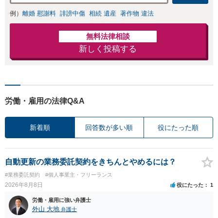
例）
離婚 慰謝料
誹謗中傷
相続 遺産
著作物 違法
無料法律相談
新しく投稿する
労働・雇用の法律Q&A
新着順
回答数が多い順
役にたった順
自動更新の業務委託契約をきちんとやめるには？
#業務委託契約
#個人事業主・フリーランス
2026年8月8日
役にたった
1
労働・雇用に強い弁護士
外山 大地
弁護士