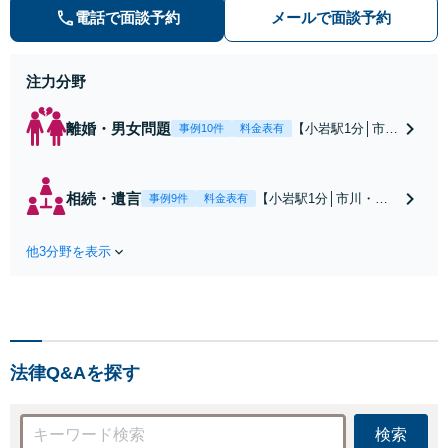
【解決実績約1000件】豊富な離婚調
電話で面談予約
メールで面談予約
停・裁判実績あり【不動産業界出
身】豊富な専門知識あり
注力分野
離婚・男女問題
【小岩駅1分│市
事例10件
料金表有
川・船橋近く】高
額な慰謝料請求の
回避、裁判提起前
相続・遺言
【小岩駅1分│市川・船
事例9件
料金表有
の和解、子の認知
橋近く】【不動産業界
と養育費請求など
出身】不動産を含む複
実績多数【不動産
他3分野を表示
雑な相続の手続き、遺
業界出身】知見を
言書作成に強みあり！
活かし、持ち家の
【江戸川区内出張サー
財産分与に対応！
ビス実施中】来所が難
離婚に関するお悩
しい地域の皆さまも、
みは、お気軽にご
気兼ねなくお問い合わ
相談ください【メ
法律Q&Aを探す
せください【メディア
ディア出演】【早
出演】【早朝・夜間・
朝・夜間対応可】
休日対応可】
検索