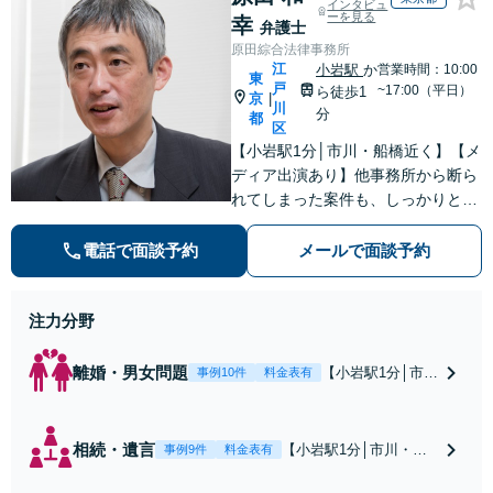
インタビュ
ーを見る
幸
弁護士
原田綜合法律事務所
江
小岩駅
か
営業時間：10:00
東
戸
~17:00（平日）
ら徒歩1
京
|
川
分
都
区
【小岩駅1分│市川・船橋近く】【メ
ディア出演あり】他事務所から断ら
れてしまった案件も、しっかりと面
談し、法的アドバイスをいたします
【解決実績約1000件】豊富な離婚調
電話で面談予約
メールで面談予約
停・裁判実績あり【不動産業界出
身】豊富な専門知識あり
注力分野
離婚・男女問題
【小岩駅1分│市
事例10件
料金表有
川・船橋近く】高
額な慰謝料請求の
回避、裁判提起前
相続・遺言
【小岩駅1分│市川・船
事例9件
料金表有
の和解、子の認知
橋近く】【不動産業界
と養育費請求など