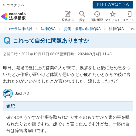
弁護士の方はこちら
ココナラへ
投稿する
探す
閲覧履歴
マイリスト
ログイン
ココナラ法律相談
法律Q&A
労働・雇用の法律Q&A
法律Q&A「こ
これって自分に問題ありますか
公開日時：
2021年10月17日 08:06
更新日時：
2024年9月4日 11:43
昨日、職場で昼に上の営業の人が来て。挨拶をした後にため息をつ
いたとか作業が遅いけど体調が悪いかとか疲れたかとかその後に言
われたのがいいかえしたとか言われました。流しましたけど
Jaol さん
追記
確かにそうですが仕事を取られたりするのもですか？家の事を喋
られたりとか嫌ですね。嫌ですと言ったんですけどね。一応は自
分は障害者雇用です。