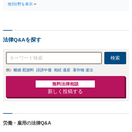
出身】不動産を含む複
実績多数【不動産
他3分野を表示
雑な相続の手続き、遺
業界出身】知見を
言書作成に強みあり！
活かし、持ち家の
【江戸川区内出張サー
財産分与に対応！
ビス実施中】来所が難
離婚に関するお悩
しい地域の皆さまも、
みは、お気軽にご
気兼ねなくお問い合わ
相談ください【メ
法律Q&Aを探す
せください【メディア
ディア出演】【早
出演】【早朝・夜間・
朝・夜間対応可】
休日対応可】
検索
例）
離婚 慰謝料
誹謗中傷
相続 遺産
著作物 違法
無料法律相談
新しく投稿する
労働・雇用の法律Q&A