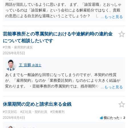
用語が混乱しているように思います。 まず、「諭旨退職」とおっしゃ
っているのは「諭旨解雇」という会社による解雇処分ではなく、貴殿
の意思による自主的な退職ということでしょうか？ しかし、記載さ
れた経緯からすると、事実上は解雇処分であると解する余地がありま
す。 その場合、解雇には客観的で合理的な理由が必要であり、かつ
解雇という処分が社会通念上相当と認められない限り、解雇は無効で
芸能事務所との専属契約における中途解約時の違約金
す。 結局、貴殿のネット炎上の内容や原因、勤務先に与えた影響な
について相談したいです
どを具体的に検討しなければ、何とも申し上げることができません。
#労働・雇用契約違反
また、育児休業法関係の問題もあるかもしれません。 ある程度労働
2026年8月5日
法に関する専門的な知識が必要な事案ですので、一度、お近くの弁護
士にご相談下さい。
王 宣麟
弁護士
あくまでも一般論的な回答になってしまうのですが、本契約の性質
が、「雇用契約」なのか「業務委託契約」なのかにより大きく結論が
変わります。 ・芸能事務所の専属契約では、残存期間や報酬額、投下
コストを基準に違約金や損害金を設定する例はあります。ただし、実
務上よくあるからといって当然に適法という意味ではなく、実際の損
害との対応関係や合理性が重要です。 ・違約金に上限がなくても、常
休業期間の定めと請求出来る金銭
に有効になるわけではありません。契約が労働契約に近い実態なら労
#労災対応
#正社員・契約社員
#労働審判
基法16条で無効となる余地があり、そうでなくても、金額が事務所の
2026年8月4日
役にたった
2
損害と比べて過大なら無効や減額が争点になります。 ・契約前の修正
交渉は一般的です。 交渉の方向としては、上限額を設ける、実損害ベ