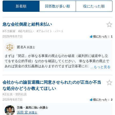
新着順
回答数が多い順
役にたった順
急な会社倒産と給料未払い
#不当解雇
#給与未払い
#アルバイト・パート
2026年8月7日
役にたった
1
匿名A
弁護士
まずは「閉店」が単なる事業の廃止なのか破産（裁判所に破産申し立
てをする公的手続）なのかを確認してください。 単なる事業の廃止で
あれば賃金の支払義務はありますのでまずは労基署に相談してくださ
い。破産申立てであれば破産手続きの中で破産管財人から（全額は難
しいかもしれませんが）賃金などの労働債権は他の債務より優先して
支払われます。ただし支払までにかなり時間がかかるでしょう。 さら
会社からの諭旨退職に同意させられたのが正当か不当
に、「独立行政法人労働者健康安全機構 」という公的機関が未払賃金
な処分かどうか教えてほしい
の立替事業を行っています。詳しくは、同機構の＜未払賃金立替払相
#正社員・契約社員
談コーナー＞ TEL 044-431-8663 相談時間：土日祝日を除く9:15～1
2026年8月7日
役にたった
2
7:00 に相談してみてください。同じように未払となった他の従業員の
方がいれば一緒に相談してみるといいでしょう。
労働・雇用に強い弁護士
浜田 宏
弁護士