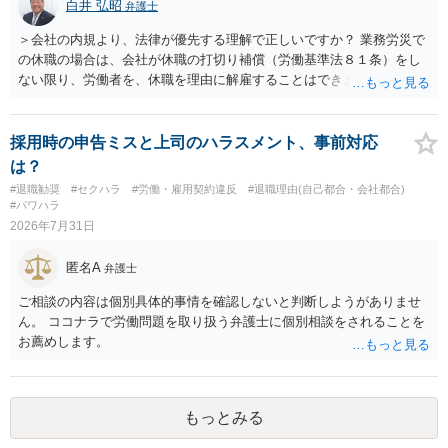
白井 弘昭
弁護士
ースにする、算定根拠を明確化する、違約金ではなく「合理的な実
費・未回収費用のみ」に限定する、などが典型です。 ・弁護士に契約
＞会社の内規より、法律が優先する理解で正しいですか？ 業務労災で
前に契約書の内容をレビューしてもらう価値は十分にあると思われま
の休職の場合は、会社が休職の打切り補償（労働基準法８１条）をし
す。 争点は、契約類型が雇用か業務委託か、実態として労働者性があ
ない限り、労働者を、休職を理由に解雇することはできません（労働
るか、解除事由が双方にどう定められているか、違約金の算定根拠が
基準法19条）。 会社の就業規則にて定められている休職期間及び休職
合理的か、という複数論点に分かれます。契約前なら、交渉のパワー
期間満了による退職は、業務労災への適用はありませんので、ご安心
バランスの問題もありますが、修正余地があるうえ、後から争うより
ください。 仮に会社が打切り補償をせずに解雇した場合は、不当解雇
採用時の申告ミスと上司のハラスメント、事前対応
コストを抑えやすいので、資料等を持参の上弁護士に確認されること
に当たります。 ＞労災の休業補償と、所得補償保険の保険金とは別
は？
をお勧めします。 ・事務所側の解除でも、解除理由によってはタレン
に、受け取れる金銭はありますでしょうか？ 業務労災の場合は、会社
#退職勧奨
#セクハラ
#労働・雇用契約違反
#退職理由(自己都合・会社都合)
ト側に損害賠償が発生する建付けになっていることはあります。ただ
の安全配慮義務違反が認められると解されますので、会社の損害賠償
#パワハラ
し、事務所側が一方的に解除したのにタレントへ違約金を課す設計
責任（治療費、通院慰謝料、入院費、入院慰謝料、後遺障害慰謝料、
2026年7月31日
は、合理性や対価性を欠くとして争いやすいです。逆に、タレント側
逸失利益等）が認められる可能性が高いと思われます。 また、業務労
の重大な契約違反がある場合は、実損害の範囲で請求される可能性は
災での第三者行為傷害（同僚の不注意等による事故）の場合は、当該
匿名A
弁護士
あります。
第三者の賠償責任も考えられます。 労災で支払われた分は、損害額か
ら控除（損益相殺）されますが、それを超えた部分は、会社もしく
ご相談の内容は個別具体的事情を確認しないと判断しようがありませ
は、第三者から支払ってもらうことになります。 会社等との交渉が必
ん。 ココナラで労働問題を取り扱う弁護士に個別相談をされることを
要になると思います（良い会社でしたら、自ら話してくると思います
お薦めします。
が・・・）。極めて専門的な話ですので、詳細もしくは対応を最寄り
の弁護士にご相談ください。 以上、ご参考まで。
もっとみる