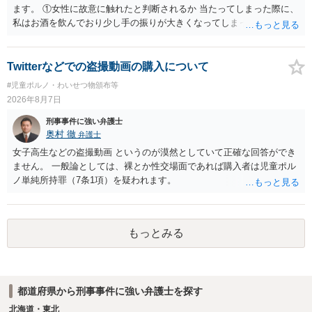
前提なので，期間も考えなくて大丈夫です。 というわけで，本件は大
ます。 ①女性に故意に触れたと判断されるか 当たってしまった際に、
丈夫ですから，今後，同じような不安に襲われることがないように気
私はお酒を飲んでおり少し手の振りが大きくなってしまっていたこと
をつけてくださいね。それが一番大事です。
も事実です。それが仮に、私が気がついていない防犯カメラに写って
いた場合、故意だと判定されやすいのでしょうか？ お伺いする限り、
故意があると判断されることは無いかと思います。 ②逮捕、呼び出し
Twitterなどでの盗撮動画の購入について
の可能性 この行為により、痴漢やその他の犯罪を犯したとして、逮
#児童ポルノ・わいせつ物頒布等
捕、呼び出しされる可能性はどれほどでしょうか？ 誤って当たってし
2026年8月7日
まっただけであり、さらにその場で女性等のアクションが無かったこ
とからすると、この後に呼び出される可能性は極めて低いと思いま
刑事事件に強い弁護士
す。 ③逮捕呼び出しまでの期間 大体どれほどの期間逮捕呼び出しの可
奥村 徹
弁護士
能性があると考えれば良いのでしょうか？ 逮捕や呼び出しの可能性は
女子高生などの盗撮動画 というのが漠然としていて正確な回答ができ
極めて低いと思います。 連絡が来ることはないでしょう。
ません。 一般論としては、裸とか性交場面であれば購入者は児童ポル
ノ単純所持罪（7条1項）を疑われます。
もっとみる
都道府県から刑事事件に強い弁護士を探す
北海道・東北