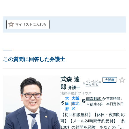
マイリストに入れる
この質問に回答した弁護士
式森 達
大阪府
インタビュ
ーを見る
郎
弁護士
法律事務所プリウス
大
大阪
南森町駅
か
営業時間：
阪
市北
|
本日定休日
ら徒歩4分
府
区
【初回相談無料】【休日・夜間対応
可】【メール24時間予約受付】「約
100社の顧問を経験」あなたの「あ