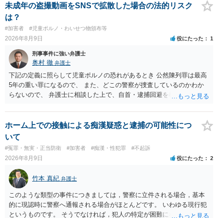
未成年の盗撮動画をSNSで拡散した場合の法的リスク
は？
#加害者
#児童ポルノ・わいせつ物頒布等
2026年8月9日
役にたった
1
刑事事件に強い弁護士
奥村 徹
弁護士
下記の定義に照らして児童ポルノの恐れがあるとき 公然陳列罪は最高
5年の重い罪になるので、 また、どこの警察が捜査しているのかわか
らないので、 弁護士に相談した上で、自首・逮捕回避を検討して下さ
い 三 衣服の全部又は一部を着けない児童の姿態であって、殊更に児
童の性的な部位（性器等若しくはその周辺部、臀でん部又は胸部をい
う。）が露出され又は強調されているものであり、かつ、性欲を興奮
ホーム上での接触による痴漢疑惑と逮捕の可能性につ
させ又は刺激するもの
いて
#冤罪・無実・正当防衛
#加害者
#痴漢・性犯罪
#不起訴
2026年8月9日
役にたった
2
竹本 真紀
弁護士
このような類型の事件につきましては，警察に立件される場合，基本
的に現認時に警察へ通報される場合がほとんどです。 いわゆる現行犯
というものです。 そうでなければ，犯人の特定が困難になってしまい