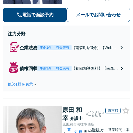
りがとう」が何よりの励みです。悩
める方の力になるため、幅広い知識
電話で面談予約
メールでお問い合わせ
でご依頼者を全力でサポートしま
す。総務省での業務経験あり【完全
個室】【南森町駅3分】
注力分野
企業法務
【南森町駅3分】【Web面
事例1件
料金表有
談可】【元総務省の公務
員】約100社の顧問経験あ
り！発生した問題への対処
債権回収
【初回相談無料】【南森町
事例3件
料金表有
だけでなく、問題を発生さ
駅3分】【WEB面談対応】
せない予防法務の観点から
「約100社の顧問弁護士を
も企業の活動をサポート
他3分野を表示
経験」建築関係、システム
【セカンドオピニオンも
関連、不動産関連など様々
可】【初回相談30分無料】
な業界での回収実績があり
【土日祝・夜間対応可】
ます。会計士、税理士、司
原田 和
法書士、社会保険労務士な
東京都
インタビュ
ど信頼できる士業と連携
ーを見る
幸
弁護士
【休日・夜間相談可】
原田綜合法律事務所
東
小岩駅
か
営業時間：本
江戸