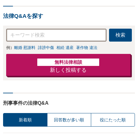
離婚に関するお悩
しい地域の皆さまも、
みは、お気軽にご
気兼ねなくお問い合わ
相談ください【メ
法律Q&Aを探す
せください【メディア
ディア出演】【早
出演】【早朝・夜間・
朝・夜間対応可】
休日対応可】
検索
例）
離婚 慰謝料
誹謗中傷
相続 遺産
著作物 違法
無料法律相談
新しく投稿する
刑事事件の法律Q&A
新着順
回答数が多い順
役にたった順