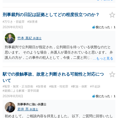
ます。 触ったかもしれないという方について，行為の判断がされる
（事件性）とともに，誰の行為かの判断がされる（犯人性）が必要な
のですが，現認時に警察が臨場できる場合以外は，基本的に犯人性を
刑事裁判の日記は証拠としてどの程度役立つのか？
特定することができません。もちろん，常習性が顕著で，既に前科を
#万引き・窃盗罪
#加害者
有していて警察に把握されていれば別ですが，そのような方は，この
2026年8月9日
役にたった
1
ような場所に質問を掲げてくることはありません。心配・不安になる
ことはよくわかるのですが，心配・不安を感じている方は，警察に把
竹本 真紀
弁護士
握されていることがありませんので，犯人性が特定されることはあり
ません。したがって，自分が犯人であるとされることはないのです。
刑事裁判で公判期日が指定され，公判期日を待っている状態なのだと
ですから，相談者の場合は，大丈夫です。安心してください。それで
思います。 そのような場合，弁護人が選任されていると思います。 弁
は，①～③に答えます。 ①について 腕の動き，女性への向かい方をみ
護人の方が，この事件の犯人として，今後，二度と同じような犯罪を
れば，酔っていて偶然の出来事か，意図的に偶然を装うように触った
することがないようにするために，どのようなことを日記に書くとよ
のかは，わかります。触る瞬間ではなくて，触るまでの状況の方が重
いかアドバイスしてくれると思います。そして，書いた内容は，被告
要です。酔っていてふらついていたのであれば，そのときだけふらつ
人質問などで活用されることになると思います。 裁判のためだけに記
駅での接触事故、故意と判断される可能性と対応につ
いているわけではありません。腕の振り方も，そのときだけ偶然大き
録するわけではないかもしれませんが，「裁判において証拠として利
いて
くなるわけではありません。ですから，本件では，意図的だと疑われ
用できる可能性があれば」と考えているのであれば，本件について証
#冤罪・無実・正当防衛
#加害者
#痴漢・性犯罪
#釈放・保釈
#不起訴
ることはないと思います。その雰囲気は，当たってしまった女性にも
拠も見て内容を把握している，弁護人の方と相談して書く内容を打ち
#逮捕による解雇・退学回避
伝わっていたのでしょう。ですから大丈夫です。なお，故意は，主観
合わせて進めるのが，裁判の観点では一番効果的だと思います。 適応
2026年8月8日
役にたった
1
面の話なので，防犯カメラの映像で決められることはありません。本
障害で窃盗罪ということであれば，責任能力に影響する話ではなく情
人の話（故意を否認する話）が実際の状況と矛盾しないかだけの話で
刑事事件に強い弁護士
状に関しての話になると思いますので，弁護人の方と相談してみまし
す。 ②について 犯人性が特定できませんから，逮捕や呼出の可能性は
若井 亮
弁護士
ょう。
ないと思います。 ③について ②がないので，③はそもそもないことが
初めまして。 ご相談内容を拝見しました。 以下、ご質問に回答いたし