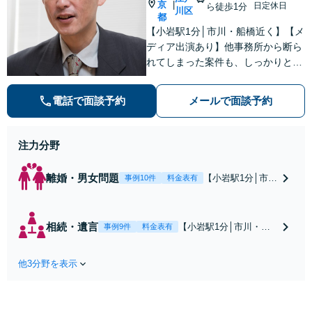
京
|
日定休日
ら徒歩1分
川区
都
【小岩駅1分│市川・船橋近く】【メ
ディア出演あり】他事務所から断ら
れてしまった案件も、しっかりと面
談し、法的アドバイスをいたします
【解決実績約1000件】豊富な離婚調
電話で面談予約
メールで面談予約
停・裁判実績あり【不動産業界出
身】豊富な専門知識あり
注力分野
離婚・男女問題
【小岩駅1分│市
事例10件
料金表有
川・船橋近く】高
額な慰謝料請求の
回避、裁判提起前
相続・遺言
【小岩駅1分│市川・船
事例9件
料金表有
の和解、子の認知
橋近く】【不動産業界
と養育費請求など
出身】不動産を含む複
実績多数【不動産
他3分野を表示
雑な相続の手続き、遺
業界出身】知見を
言書作成に強みあり！
活かし、持ち家の
【江戸川区内出張サー
財産分与に対応！
ビス実施中】来所が難