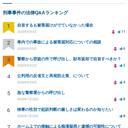
刑事事件の法律Q&Aランキング
1
自首するも被害届けがでていなかった場合
11
2026年8月3日
2
車内での事故による被害届対応についての相談
6
2026年8月5日
3
警察から窃盗の件で呼び出し、財布返却で自首すべきか？
5
2026年8月2日
4
公判用の反省文と再発防止策、について
4
2026年8月6日
5
急な警察署からの呼び出し
8
2026年7月16日
6
検事の性別で起訴判断の厳しさは変わるのか知りたい
8
2026年7月29日
7
ホーム上での接触による痴漢疑惑と逮捕の可能性について