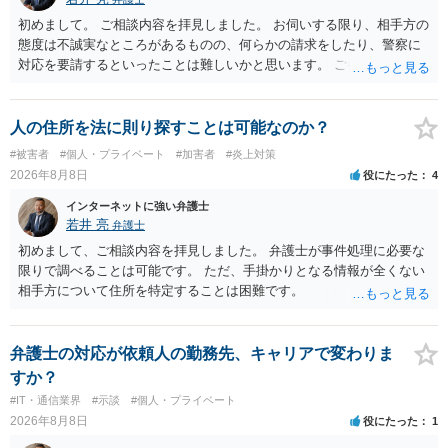
初めまして。 ご相談内容を拝見しました。 お伺いする限り、相手方の
態度は不誠実なところがあるものの、何らかの請求をしたり、警察に
対応を要請するといったことは難しいかと思います。 ご参考になれば
幸いです。
人の住所を法に則り探すことは可能なのか？
#被害者
#個人・プライベート
#加害者
#炎上対策
2026年8月8日
役にたった
4
インターネットに強い弁護士
若井 亮
弁護士
初めまして、ご相談内容を拝見しました。 弁護士が事件処理に必要な
限りで調べることは可能です。 ただ、手掛かりとなる情報が全くない
相手方について住所を特定することは困難です。
弁護士の対応が依頼人の勤務先、キャリアで変わりま
すか？
#IT・通信業界
#示談
#個人・プライベート
2026年8月8日
役にたった
1