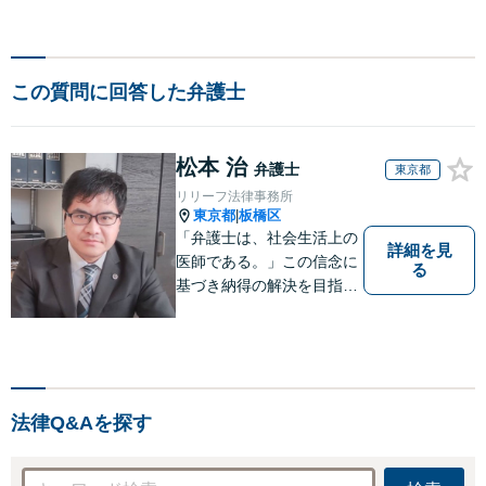
この質問に回答した弁護士
松本 治
弁護士
東京都
リリーフ法律事務所
東京都
板橋区
|
「弁護士は、社会生活上の
詳細を見
医師である。」この信念に
る
基づき納得の解決を目指し
ます。
法律Q&Aを探す