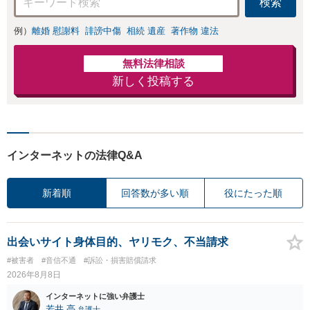
検索
例）
離婚 慰謝料
誹謗中傷
相続 遺産
著作物 違法
無料法律相談
新しく投稿する
インターネットの法律Q&A
新着順
回答数が多い順
役にたった順
出会いサイト身体目的、ヤリモク、不当請求
#被害者
#音信不通
#訴訟・損害賠償請求
2026年8月8日
インターネットに強い弁護士
若井 亮
弁護士