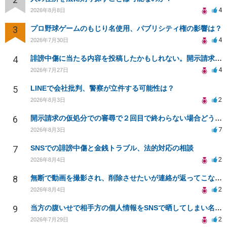
4
2026年8月8日
3
プロ野球ゲームのもじり名使用、パブリシティ権の影響は？
4
2026年7月30日
4
誹謗中傷に当たる内容を投稿したかもしれない。開示請求や民事刑事裁判に発展しうるのか教えて欲しい。
4
2026年7月27日
5
LINEで会社批判、警察が立件する可能性は？
2
2026年8月3日
6
開示請求の仮処分での審尋で２回目で終わらない場合どうしたらいいですか
7
2026年8月3日
7
SNSでの誹謗中傷と金銭トラブル、法的対応の相談
2
2026年8月4日
8
無断で動画を撮影され、削除させたいが連絡が返ってこない。
2
2026年8月4日
9
当方の腹いせで相手方の個人情報をSNSで晒してしまい名誉毀損させてしまったかもしれない
2
2026年7月29日