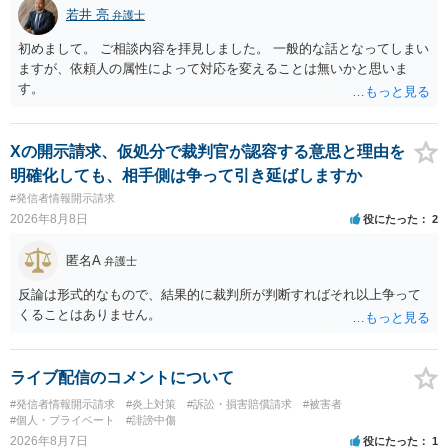
若井 亮
弁護士
初めまして。 ご相談内容を拝見しました。 一般的な話となってしまい
ますが、依頼人の属性によって対応を変えることは無いかと思いま
す。
Xの開示請求、仮処分で裁判官が認容する意思と理由を
明確化しても、相手側は争って引き延ばしますか
#発信者情報開示請求
2026年8月8日
役にたった
2
匿名A
弁護士
反論は形式的なもので、結果的に裁判所が判断すればそれ以上争って
くることはありません。
ライブ配信のコメントについて
#発信者情報開示請求
#炎上対策
#訴訟・損害賠償請求
#被害者
#個人・プライベート
#誹謗中傷
2026年8月7日
役にたった
1