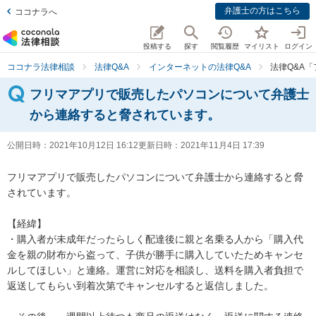
弁護士の方はこちら
ココナラへ
投稿する
探す
閲覧履歴
マイリスト
ログイン
ココナラ法律相談
法律Q&A
インターネットの法律Q&A
法律Q&A
フリマアプリで販売したパソコンについて弁護士
から連絡すると脅されています。
公開日時：
2021年10月12日 16:12
更新日時：
2021年11月4日 17:39
フリマアプリで販売したパソコンについて弁護士から連絡すると脅
されています。

【経緯】

・購入者が未成年だったらしく配達後に親と名乗る人から「購入代
金を親の財布から盗って、子供が勝手に購入していたためキャンセ
ルしてほしい」と連絡。運営に対応を相談し、送料を購入者負担で
返送してもらい到着次第でキャンセルすると返信しました。
