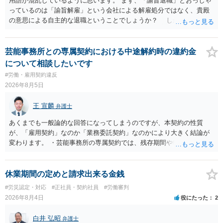
用語が混乱しているように思います。 まず、「諭旨退職」とおっしゃ
っているのは「諭旨解雇」という会社による解雇処分ではなく、貴殿
の意思による自主的な退職ということでしょうか？ しかし、記載さ
れた経緯からすると、事実上は解雇処分であると解する余地がありま
す。 その場合、解雇には客観的で合理的な理由が必要であり、かつ
解雇という処分が社会通念上相当と認められない限り、解雇は無効で
芸能事務所との専属契約における中途解約時の違約金
す。 結局、貴殿のネット炎上の内容や原因、勤務先に与えた影響な
について相談したいです
どを具体的に検討しなければ、何とも申し上げることができません。
#労働・雇用契約違反
また、育児休業法関係の問題もあるかもしれません。 ある程度労働
2026年8月5日
法に関する専門的な知識が必要な事案ですので、一度、お近くの弁護
士にご相談下さい。
王 宣麟
弁護士
あくまでも一般論的な回答になってしまうのですが、本契約の性質
が、「雇用契約」なのか「業務委託契約」なのかにより大きく結論が
変わります。 ・芸能事務所の専属契約では、残存期間や報酬額、投下
コストを基準に違約金や損害金を設定する例はあります。ただし、実
務上よくあるからといって当然に適法という意味ではなく、実際の損
害との対応関係や合理性が重要です。 ・違約金に上限がなくても、常
休業期間の定めと請求出来る金銭
に有効になるわけではありません。契約が労働契約に近い実態なら労
#労災認定・対応
#正社員・契約社員
#労働審判
基法16条で無効となる余地があり、そうでなくても、金額が事務所の
2026年8月4日
役にたった
2
損害と比べて過大なら無効や減額が争点になります。 ・契約前の修正
交渉は一般的です。 交渉の方向としては、上限額を設ける、実損害ベ
白井 弘昭
弁護士
ースにする、算定根拠を明確化する、違約金ではなく「合理的な実