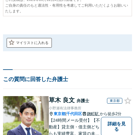
ご自身の責任のもと適法性・有用性を考慮してご利用いただくようお願いい
たします。
マイリストに入れる
この質問に回答した弁護士
草木 良文
弁護士
東京都
小野瀬有法律事務所
東京都
千代田区
麹町駅
から徒歩2分
|
【24時間メール受付】【不
詳細を見
動産】貸主側・借主側どち
る
らも実績豊富。家賃の未払