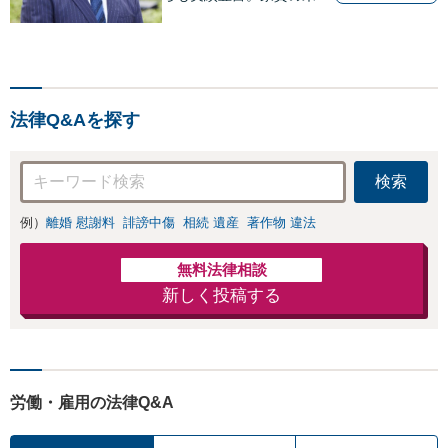
い／原状回復トラブル／マ
ンション管理費請求など
【離婚・男女問題】不倫・
浮気の所在調査、慰謝料請
求はお任せください！現状
法律Q&Aを探す
を一緒に整理し、最善のご
提案を致します。
検索
例）
離婚 慰謝料
誹謗中傷
相続 遺産
著作物 違法
無料法律相談
新しく投稿する
労働・雇用の法律Q&A