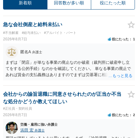
新着順
回答数が多い順
役にたった順
急な会社倒産と給料未払い
#不当解雇
#給与未払い
#アルバイト・パート
2026年8月7日
役にたった
1
匿名A
弁護士
まずは「閉店」が単なる事業の廃止なのか破産（裁判所に破産申し立
てをする公的手続）なのかを確認してください。 単なる事業の廃止で
あれば賃金の支払義務はありますのでまずは労基署に相談してくださ
い。破産申立てであれば破産手続きの中で破産管財人から（全額は難
しいかもしれませんが）賃金などの労働債権は他の債務より優先して
支払われます。ただし支払までにかなり時間がかかるでしょう。 さら
会社からの諭旨退職に同意させられたのが正当か不当
に、「独立行政法人労働者健康安全機構 」という公的機関が未払賃金
な処分かどうか教えてほしい
の立替事業を行っています。詳しくは、同機構の＜未払賃金立替払相
#正社員・契約社員
談コーナー＞ TEL 044-431-8663 相談時間：土日祝日を除く9:15～1
2026年8月7日
役にたった
2
7:00 に相談してみてください。同じように未払となった他の従業員の
方がいれば一緒に相談してみるといいでしょう。
労働・雇用に強い弁護士
浜田 宏
弁護士