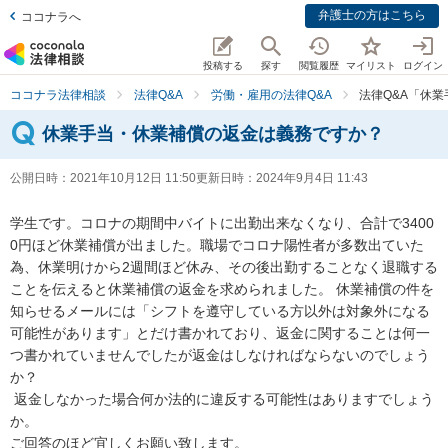
弁護士の方はこちら
ココナラへ
投稿する
探す
閲覧履歴
マイリスト
ログイン
ココナラ法律相談
法律Q&A
労働・雇用の法律Q&A
法律Q&A「休
休業手当・休業補償の返金は義務ですか？
公開日時：
2021年10月12日 11:50
更新日時：
2024年9月4日 11:43
学生です。コロナの期間中バイトに出勤出来なくなり、合計で3400
0円ほど休業補償が出ました。職場でコロナ陽性者が多数出ていた
為、休業明けから2週間ほど休み、その後出勤することなく退職する
ことを伝えると休業補償の返金を求められました。 休業補償の件を
知らせるメールには「シフトを遵守している方以外は対象外になる
可能性があります」とだけ書かれており、返金に関することは何一
つ書かれていませんでしたが返金はしなければならないのでしょう
か？

 返金しなかった場合何か法的に違反する可能性はありますでしょう
か。

ご回答のほど宜しくお願い致します。