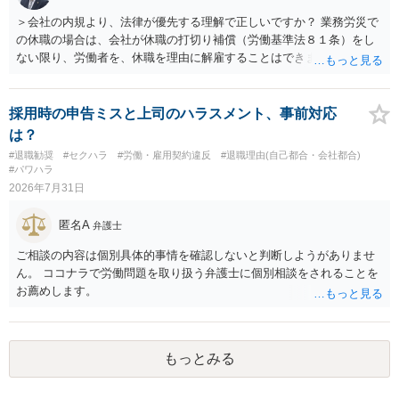
費・未回収費用のみ」に限定する、などが典型です。 ・弁護士に契約
＞会社の内規より、法律が優先する理解で正しいですか？ 業務労災で
前に契約書の内容をレビューしてもらう価値は十分にあると思われま
の休職の場合は、会社が休職の打切り補償（労働基準法８１条）をし
す。 争点は、契約類型が雇用か業務委託か、実態として労働者性があ
ない限り、労働者を、休職を理由に解雇することはできません（労働
るか、解除事由が双方にどう定められているか、違約金の算定根拠が
基準法19条）。 会社の就業規則にて定められている休職期間及び休職
合理的か、という複数論点に分かれます。契約前なら、交渉のパワー
期間満了による退職は、業務労災への適用はありませんので、ご安心
バランスの問題もありますが、修正余地があるうえ、後から争うより
ください。 仮に会社が打切り補償をせずに解雇した場合は、不当解雇
採用時の申告ミスと上司のハラスメント、事前対応
コストを抑えやすいので、資料等を持参の上弁護士に確認されること
に当たります。 ＞労災の休業補償と、所得補償保険の保険金とは別
は？
をお勧めします。 ・事務所側の解除でも、解除理由によってはタレン
に、受け取れる金銭はありますでしょうか？ 業務労災の場合は、会社
#退職勧奨
#セクハラ
#労働・雇用契約違反
#退職理由(自己都合・会社都合)
ト側に損害賠償が発生する建付けになっていることはあります。ただ
の安全配慮義務違反が認められると解されますので、会社の損害賠償
#パワハラ
し、事務所側が一方的に解除したのにタレントへ違約金を課す設計
責任（治療費、通院慰謝料、入院費、入院慰謝料、後遺障害慰謝料、
2026年7月31日
は、合理性や対価性を欠くとして争いやすいです。逆に、タレント側
逸失利益等）が認められる可能性が高いと思われます。 また、業務労
の重大な契約違反がある場合は、実損害の範囲で請求される可能性は
災での第三者行為傷害（同僚の不注意等による事故）の場合は、当該
匿名A
弁護士
あります。
第三者の賠償責任も考えられます。 労災で支払われた分は、損害額か
ら控除（損益相殺）されますが、それを超えた部分は、会社もしく
ご相談の内容は個別具体的事情を確認しないと判断しようがありませ
は、第三者から支払ってもらうことになります。 会社等との交渉が必
ん。 ココナラで労働問題を取り扱う弁護士に個別相談をされることを
要になると思います（良い会社でしたら、自ら話してくると思います
お薦めします。
が・・・）。極めて専門的な話ですので、詳細もしくは対応を最寄り
の弁護士にご相談ください。 以上、ご参考まで。
もっとみる