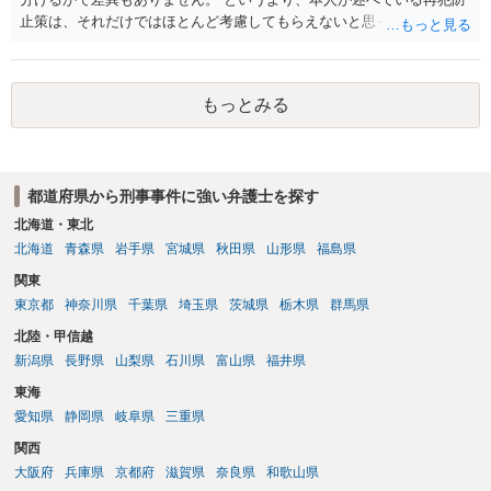
止策は、それだけではほとんど考慮してもらえないと思った方が良い
です。 提出するのであれば、 ・具体的に自身が受けているプログラム
やカウンセリング・治療の内容 ・利用している再犯防止策（例えば保
護観察所と連携した職業支援の内容や具体的な就労・監督状況） ・監
もっとみる
督者の証言 など、証拠で担保された客観性と実現可能性があるもので
なければあまり意味がありません。 もともと執行猶予が狙える事案で
あれば本人の反省の言葉だけで十分であり、実刑となるか微妙な事案
では、本人が再発防止策をいくら述べてもほとんど効果は望めないと
都道府県から刑事事件に強い弁護士を探す
いうのが実感です。
北海道・東北
北海道
青森県
岩手県
宮城県
秋田県
山形県
福島県
関東
東京都
神奈川県
千葉県
埼玉県
茨城県
栃木県
群馬県
北陸・甲信越
新潟県
長野県
山梨県
石川県
富山県
福井県
東海
愛知県
静岡県
岐阜県
三重県
関西
大阪府
兵庫県
京都府
滋賀県
奈良県
和歌山県