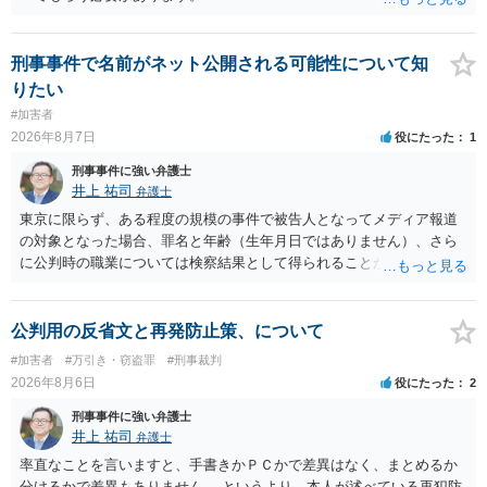
はありません。その理由がないのです。 【質問４】 起訴猶予は，犯罪
が成立することが前提ですので，不起訴とする理由としても前提を欠
いています。不起訴にするにしても，不起訴の可能性はありません。
刑事事件で名前がネット公開される可能性について知
あえて不起訴の理由を挙げるなら，「嫌疑不十分」か「嫌疑なし」で
りたい
す。
#加害者
2026年8月7日
役にたった
1
刑事事件に強い弁護士
井上 祐司
弁護士
東京に限らず、ある程度の規模の事件で被告人となってメディア報道
の対象となった場合、罪名と年齢（生年月日ではありません）、さら
に公判時の職業については検察結果として得られることが通常です。
公判用の反省文と再発防止策、について
#加害者
#万引き・窃盗罪
#刑事裁判
2026年8月6日
役にたった
2
刑事事件に強い弁護士
井上 祐司
弁護士
率直なことを言いますと、手書きかＰＣかで差異はなく、まとめるか
分けるかで差異もありません。 というより、本人が述べている再犯防