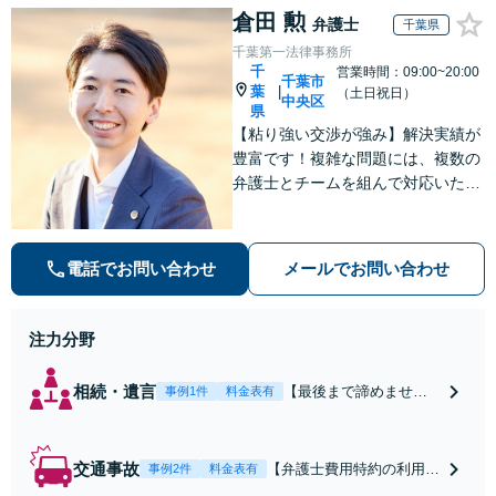
倉田 勲
弁護士
千葉県
千葉第一法律事務所
千
営業時間：09:00~20:00
千葉市
葉
|
（土日祝日）
中央区
県
【粘り強い交渉が強み】解決実績が
豊富です！複雑な問題には、複数の
弁護士とチームを組んで対応いたし
ます。【安心・分かりやすい料金体
系】些細なお悩みにも、丁寧に寄り
添い、不安を軽減します。まずはお
電話でお問い合わせ
メールでお問い合わせ
気軽にご相談ください。
注力分野
相続・遺言
【最後まで諦めませ
事例1件
料金表有
ん】親族間の交渉、複
雑な手続き、全て対応
します！不利な条件で
交通事故
【弁護士費用特約の利用＆
事例2件
料金表有
合意してしまう前にご
Zoom相談可】【死亡・骨