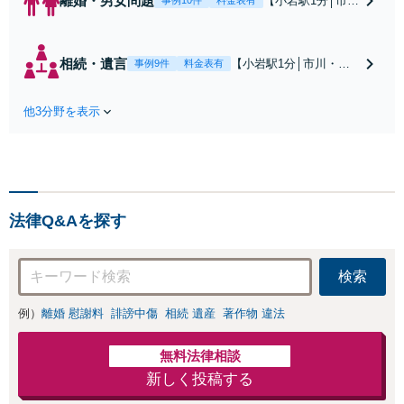
離婚・男女問題
【小岩駅1分│市
事例10件
料金表有
川・船橋近く】高
額な慰謝料請求の
回避、裁判提起前
相続・遺言
【小岩駅1分│市川・船
事例9件
料金表有
の和解、子の認知
橋近く】【不動産業界
と養育費請求など
出身】不動産を含む複
実績多数【不動産
他3分野を表示
雑な相続の手続き、遺
業界出身】知見を
言書作成に強みあり！
活かし、持ち家の
【江戸川区内出張サー
財産分与に対応！
ビス実施中】来所が難
離婚に関するお悩
しい地域の皆さまも、
みは、お気軽にご
気兼ねなくお問い合わ
相談ください【メ
法律Q&Aを探す
せください【メディア
ディア出演】【早
出演】【早朝・夜間・
朝・夜間対応可】
休日対応可】
検索
例）
離婚 慰謝料
誹謗中傷
相続 遺産
著作物 違法
無料法律相談
新しく投稿する