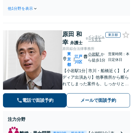
相談ください。【土
折・後遺障害・むち打ち
地・不動産】長期化し
他1分野を表示
等】交通事故でご家族がな
ている問題もできる限
くなってしまった方やお怪
り円滑な交渉へと導き
我された方はまずご相談く
ます。事業承継／相続
ださい。ご自身での対応で
放棄も対応可能。【JR
原田 和
は損をしてしまうかもしれ
東京都
インタビュ
千葉駅近く】駐車場あ
ません。代わりに交渉・手
ーを見る
幸
弁護士
り
続きをし、負担を軽減。
原田綜合法律事務所
東
小岩駅
か
営業時間：本
江戸
京
|
日定休日
ら徒歩1分
川区
都
【小岩駅1分│市川・船橋近く】【メ
ディア出演あり】他事務所から断ら
れてしまった案件も、しっかりと面
談し、法的アドバイスをいたします
【解決実績約1000件】豊富な離婚調
電話で面談予約
メールで面談予約
停・裁判実績あり【不動産業界出
身】豊富な専門知識あり
注力分野