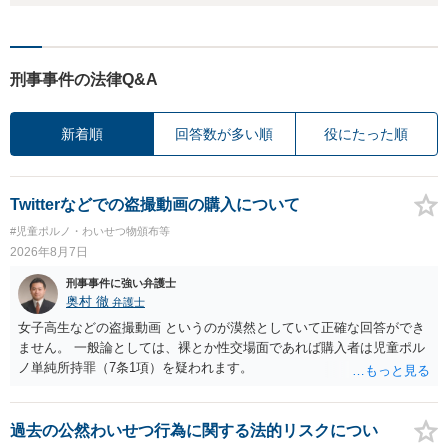
刑事事件の法律Q&A
新着順
回答数が多い順
役にたった順
Twitterなどでの盗撮動画の購入について
#児童ポルノ・わいせつ物頒布等
2026年8月7日
刑事事件に強い弁護士
奥村 徹
弁護士
女子高生などの盗撮動画 というのが漠然としていて正確な回答ができ
ません。 一般論としては、裸とか性交場面であれば購入者は児童ポル
ノ単純所持罪（7条1項）を疑われます。
過去の公然わいせつ行為に関する法的リスクについ