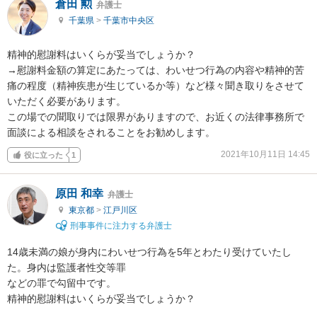
倉田 勲
弁護士
千葉県
>
千葉市中央区
精神的慰謝料はいくらが妥当でしょうか？

→慰謝料金額の算定にあたっては、わいせつ行為の内容や精神的苦
痛の程度（精神疾患が生じているか等）など様々聞き取りをさせて
いただく必要があります。

この場での聞取りでは限界がありますので、お近くの法律事務所で
面談による相談をされることをお勧めします。
2021年10月11日 14:45
役に立った
1
原田 和幸
弁護士
東京都
>
江戸川区
刑事事件に注力する弁護士
14歳未満の娘が身内にわいせつ行為を5年とわたり受けていたし
た。身内は監護者性交等罪

などの罪で勾留中です。

精神的慰謝料はいくらが妥当でしょうか？
