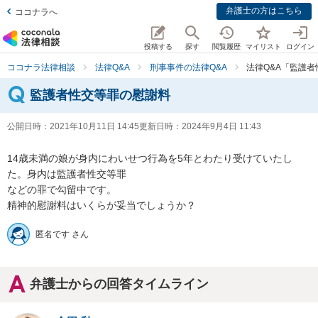
弁護士の方はこちら
ココナラへ
投稿する
探す
閲覧履歴
マイリスト
ログイン
ココナラ法律相談
法律Q&A
刑事事件の法律Q&A
法律Q&A「監護
監護者性交等罪の慰謝料
公開日時：
2021年10月11日 14:45
更新日時：
2024年9月4日 11:43
14歳未満の娘が身内にわいせつ行為を5年とわたり受けていたし
た。身内は監護者性交等罪

などの罪で勾留中です。

精神的慰謝料はいくらが妥当でしょうか？
匿名です さん
弁護士からの回答タイムライン