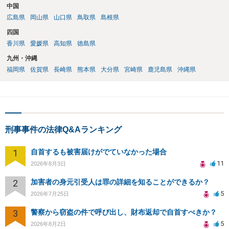
中国
広島県
岡山県
山口県
鳥取県
島根県
四国
香川県
愛媛県
高知県
徳島県
九州・沖縄
福岡県
佐賀県
長崎県
熊本県
大分県
宮崎県
鹿児島県
沖縄県
刑事事件の法律Q&Aランキング
1
自首するも被害届けがでていなかった場合
11
2026年8月3日
2
加害者の身元引受人は罪の詳細を知ることができるか？
5
2026年7月25日
3
警察から窃盗の件で呼び出し、財布返却で自首すべきか？
5
2026年8月2日