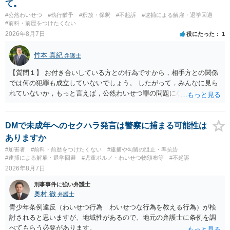
て。
#公然わいせつ
#執行猶予
#釈放・保釈
#不起訴
#逮捕による解雇・退学回避
#前科・前歴をつけたくない
2026年8月7日
役にたった
1
竹本 真紀
弁護士
【質問１】 お付き合いしている方との行為ですから，相手方との関係
では何の犯罪も成立していないでしょう。 したがって，みんなに見ら
れていないか，もっと言えば，公然わいせつ罪の問題にならないかの
話だと思います。 公然わいせつ罪では，まず，公然性が必要です。 公
然性は，不特定又は多数の方が認識できる状態か否かで判断されま
す。 本件は，車の中という閉鎖された空間で行っており，不特定又は
DMで未成年へのセクハラ発言は警察に捕まる可能性は
多数の方が認識するのは困難な状態ですから，公然性はないと思いま
ありますか
す。 また，意図的に示そうとする故意が必要ですが，本件では，通過
#加害者
#前科・前歴をつけたくない
#逮捕や勾留の阻止・準抗告
する車両があると服を着ている（わいせつな状態をなくしている）の
#逮捕による解雇・退学回避
#児童ポルノ・わいせつ物頒布等
#不起訴
ですから，むしろ見られないようにしており，故意が認められること
2026年8月7日
はありません。 以上より，公然わいせつ罪には該当しませんから，捜
刑事事件に強い弁護士
査の対象になることはありません。 警察から連絡がくることもないで
奥村 徹
弁護士
しょう。 【質問２】 見せようと思っていないことは，服を着たりする
行為から明らかです。したがいまして，注意を受けることさえありま
青少年条例違反（わいせつ行為 わいせつな行為を教える行為）が検
せん。まして，刑罰として罰せられることもありません。 【質問３】
討されると思いますが、地域性があるので、地元の弁護士に条例を調
以上のように犯罪の嫌疑が否定されますから，逮捕勾留される可能性
べてもらう必要があります。