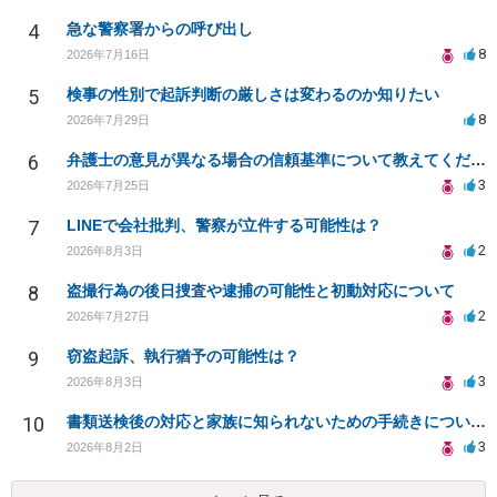
4
急な警察署からの呼び出し
8
2026年7月16日
5
検事の性別で起訴判断の厳しさは変わるのか知りたい
8
2026年7月29日
6
弁護士の意見が異なる場合の信頼基準について教えてください
3
2026年7月25日
7
LINEで会社批判、警察が立件する可能性は？
2
2026年8月3日
8
盗撮行為の後日捜査や逮捕の可能性と初動対応について
2
2026年7月27日
9
窃盗起訴、執行猶予の可能性は？
3
2026年8月3日
10
書類送検後の対応と家族に知られないための手続きについて相談
3
2026年8月2日