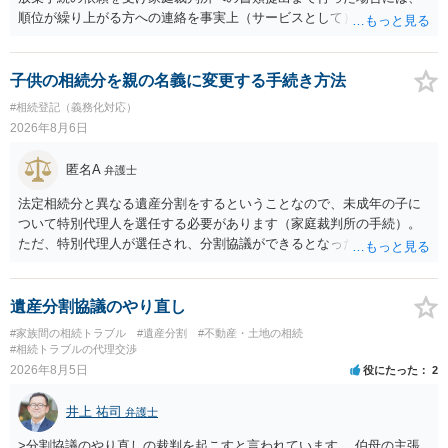
順位が繰り上がる方への連絡を事実上（サービスとして）行うことは
あります。その「連絡」だけを弁護士が業務としてお受けすることは
できない、という意味でした。
子供の相続分を親の名義に変更する手続き方法
#相続登記（義務化対応）
2026年8月6日
匿名A
弁護士
法定相続分と異なる遺産分割をするということなので、未成年の子に
ついて特別代理人を選任する必要があります（家庭裁判所の手続）。
ただ、特別代理人が選任され、分割協議ができるとなったとしても、
不動産の名義の全部を自分にできるかどうかは別問題です。未成年者
の権利も守られなければならないからです。 相続財産全体で、未成年
者の権利が守られているかどうかを判断しなければなりません。 単
遺産分割協議のやり直し
に、未成年者を今後養育するのは、自分だからという理由では、法定
#家族間の相続トラブル
#遺産分割
#不動産・土地の相続
相続分以上に多くの遺産を取得することができるというわけではあり
#相続トラブルの代理交渉
ません。
2026年8月5日
役にたった
2
井上 祐司
弁護士
>分割協議のやり直しの裁判を起こすと言われています。 伯母の主張