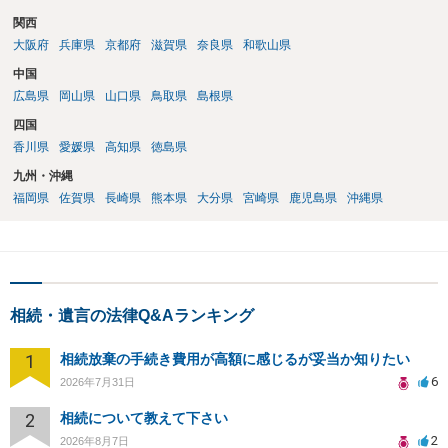
なります。家庭裁判所のサイトから用紙を取得すると共に必要な書類
関西
を確認し、印紙と共に家庭裁判所に提出して相続放棄申述受理通知書
大阪府
兵庫県
京都府
滋賀県
奈良県
和歌山県
を待つという流れになります。
中国
広島県
岡山県
山口県
鳥取県
島根県
四国
香川県
愛媛県
高知県
徳島県
九州・沖縄
福岡県
佐賀県
長崎県
熊本県
大分県
宮崎県
鹿児島県
沖縄県
相続・遺言の法律Q&Aランキング
1
相続放棄の手続き費用が高額に感じるが妥当か知りたい
6
2026年7月31日
2
相続について教えて下さい
2
2026年8月7日