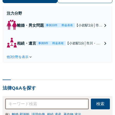
身】豊富な専門知識あり
注力分野
離婚・男女問題
【小岩駅1分│市
事例10件
料金表有
川・船橋近く】高
額な慰謝料請求の
回避、裁判提起前
相続・遺言
【小岩駅1分│市川・船
事例9件
料金表有
の和解、子の認知
橋近く】【不動産業界
と養育費請求など
出身】不動産を含む複
実績多数【不動産
他3分野を表示
雑な相続の手続き、遺
業界出身】知見を
言書作成に強みあり！
活かし、持ち家の
【江戸川区内出張サー
財産分与に対応！
ビス実施中】来所が難
離婚に関するお悩
しい地域の皆さまも、
みは、お気軽にご
気兼ねなくお問い合わ
相談ください【メ
法律Q&Aを探す
せください【メディア
ディア出演】【早
出演】【早朝・夜間・
朝・夜間対応可】
休日対応可】
検索
例）
離婚 慰謝料
誹謗中傷
相続 遺産
著作物 違法