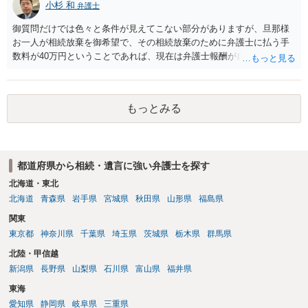
小杉 和
弁護士
御質問だけでは色々と条件が見えてこない部分がありますが、旦那様
お一人が相続放棄を御希望で、その相続放棄のために弁護士に払う手
数料が40万円ということであれば、現在は弁護士報酬が自由化されて
いるとはいえ、相当高額という印象です。私のところではその4分の1
です。 ただ、弁護士に払う手数料とは別に戸籍の用意に一定の実費が
かかることになりますので、その費用も支払うべきものとして頭に置
もっとみる
いておいてください。 話を元に戻して、弁護士に対する手数料です
が、旦那様の収入や財産にもよりますが、法テラスに御連絡なさって
弁護士との相談を予約して受任してもらうのが一番安上がりでしょ
う。数万円でやってくれるはずです。 ただ、法テラスは予約が取りづ
都道府県から相続・遺言に強い弁護士を探す
らい（希望者が多く予約できてもしばらく先になる）ようですので、
比較的短い熟慮期間のことを考えると、来週早々すぐにでも御連絡す
北海道・東北
る方が良いでしょう。 もし法テラスが御利用になれない、あるいは時
北海道
青森県
岩手県
宮城県
秋田県
山形県
福島県
間がない等であれば、相続を取扱分野としている弁護士を適宜探し
関東
（WEB等で）、問い合わせてみることです。相続を扱う弁護士でも相
東京都
神奈川県
千葉県
埼玉県
茨城県
栃木県
群馬県
続放棄は比較的安価な手数料でのお仕事になるのであまり前向きに受
けてくれないところもあるようです。 複数の法律事務所に聞いて（相
北陸・甲信越
見積もりをとって）、一番安いところでやってもらうことに決めれ
新潟県
長野県
山梨県
石川県
富山県
福井県
ば、キューちゃんママさんの御希望をかなえることができるのではな
東海
いでしょうか。 あるいは相続放棄であれば御自分でできなくもないと
は思います。その場合、かかるのは戸籍等の取得費用と印紙代だけと
愛知県
静岡県
岐阜県
三重県