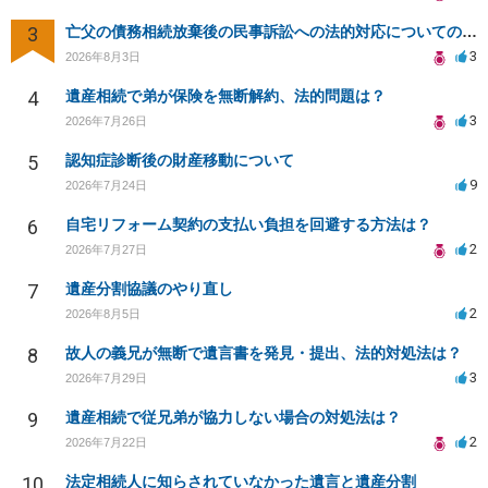
3
亡父の債務相続放棄後の民事訴訟への法的対応についての相談
3
2026年8月3日
4
遺産相続で弟が保険を無断解約、法的問題は？
3
2026年7月26日
5
認知症診断後の財産移動について
9
2026年7月24日
6
自宅リフォーム契約の支払い負担を回避する方法は？
2
2026年7月27日
7
遺産分割協議のやり直し
2
2026年8月5日
8
故人の義兄が無断で遺言書を発見・提出、法的対処法は？
3
2026年7月29日
9
遺産相続で従兄弟が協力しない場合の対処法は？
2
2026年7月22日
10
法定相続人に知らされていなかった遺言と遺産分割