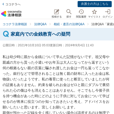
弁護士の方はこちら
ココナラへ
投稿する
探す
閲覧履歴
マイリスト
ログイン
ココナラ法律相談
法律Q&A
相続・遺言の法律Q&A
法律Q&A「家
家庭内での金銭教育への疑問
公開日時：
2021年10月10日 05:03
更新日時：
2024年9月4日 11:43
私は幼少時に親から金銭について学んだ記憶がないです。祖父母や
親戚の方から貰った小遣いやお年玉は大人になってから返すという
何の根拠もない親の言葉に騙され渡したお金は一円も返ってこなか
った。銀行などで管理されることは無く親の財布に入ったお金は私
物扱いだったようです。私の養育に使ったと断言していましたが何
の証拠もありません。約束を破られお金はゼロと親にダブルで裏切
られた心の傷は今も消えることはありません。そこでもし今後子供
を持つ機会があった時にどのように子供に対してお金について学ば
せるのが将来に役立つのか知っておきたいと考え、アドバイスをお
願いしたいと思います。宜しくお願いします。

親側が預かった記録を全く残していない場合は請求するのは無理で