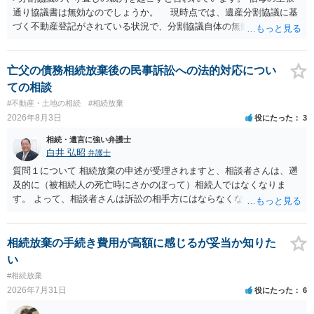
通り協議書は無効なのでしょうか。 現時点では、遺産分割協議に基
づく不動産登記がされている状況で、分割協議自体の無効を裁判所が
認めたわけではないので、分割協議の効力に影響はありません。 先
方の訴訟の主張及び立証次第ですが、 ・御祖母様の認知能力に関する
医師の意見書、筆跡鑑定 が提出されればその効力が否定される可能性
亡父の債務相続放棄後の民事訴訟への法的対応につい
はありますが、 ・伯母様自身が分割協議に加わっていること ・御祖母
ての相談
様の意に反する遺産分割協議を行う実益が誰にあったかの立証が困難
#不動産・土地の相続
#相続放棄
であること からすると、実際に遺産分割協議の効力が否定される可能
2026年8月3日
役にたった
3
性はそれほど高くない（立証のハードルは非常に高い）ということが
言えると思います。
相続・遺言に強い弁護士
白井 弘昭
弁護士
質問１について 相続放棄の申述が受理されますと、相談者さんは、遡
及的に（被相続人の死亡時にさかのぼって）相続人ではなくなりま
す。 よって、相談者さんは訴訟の相手方にはならなくなるので（明け
渡し請求の対象ではなくなるので）請求棄却となります。 相続放棄受
理証明を家庭裁判所で取得し、コピーを答弁書に添えて裁判所に提出
してください。 質問２について 請求棄却を求める答弁書を提出すれ
相続放棄の手続き費用が高額に感じるが妥当か知りた
ば、第１回期日は出席する必要がありません。その日は差支え（用事
い
があり出席できない）との記載で十分です。 質問３について 弁護士で
#相続放棄
はないので、ｍｉｎｔｓでの提出の必要は無いと思います。郵送（期
2026年7月31日
役にたった
6
限までに届けばよい）で十分です。 詳細は、書面記載の裁判所書記官
にお問い合わせください。 以上、ご参考まで。