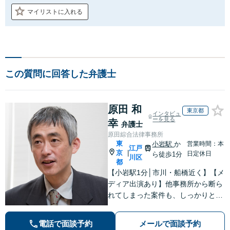
マイリストに入れる
この質問に回答した弁護士
原田 和
東京都
インタビュ
ーを見る
幸
弁護士
原田綜合法律事務所
東
小岩駅
か
営業時間：本
江戸
京
|
日定休日
ら徒歩1分
川区
都
【小岩駅1分│市川・船橋近く】【メ
ディア出演あり】他事務所から断ら
れてしまった案件も、しっかりと面
談し、法的アドバイスをいたします
【解決実績約1000件】豊富な離婚調
電話で面談予約
メールで面談予約
停・裁判実績あり【不動産業界出