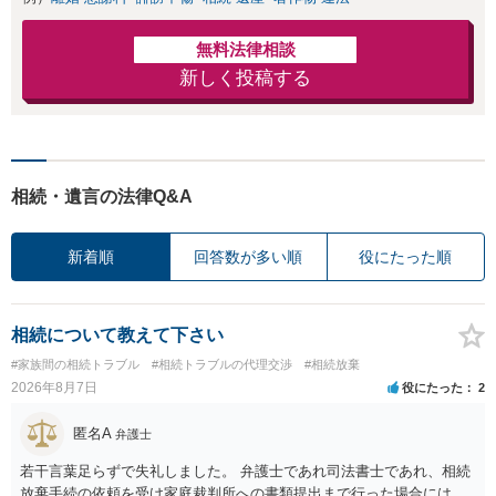
無料法律相談
新しく投稿する
相続・遺言の法律Q&A
新着順
回答数が多い順
役にたった順
相続について教えて下さい
#家族間の相続トラブル
#相続トラブルの代理交渉
#相続放棄
2026年8月7日
役にたった
2
匿名A
弁護士
若干言葉足らずで失礼しました。 弁護士であれ司法書士であれ、相続
放棄手続の依頼を受け家庭裁判所への書類提出まで行った場合には、