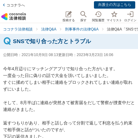
弁護士の方はこちら
ココナラへ
投稿する
探す
閲覧履歴
マイリスト
ログイン
ココナラ法律相談
法律Q&A
刑事事件の法律Q&A
法律Q&A「SNS
SNSで知り合った方とトラブル
公開日時：
2021年10月9日 08:13
更新日時：
2023年3月23日 16:06
今年4月辺りにマッチングアプリで知り合った方がいます。

一度会った日に偽りの話で大金を頂いてしまいました。

すぐに揉めてしまい相手に連絡をブロックされてしまい連絡が取れ
ずにいました。

そして、8月半ばに連絡が突然きて被害届をだして警察が捜査中だと
連絡がきました。

返すつもりがあり、相手と話し合って分割で返して利息を払う約束
で相手側と話がついたのですが、

下記の返信きました。
