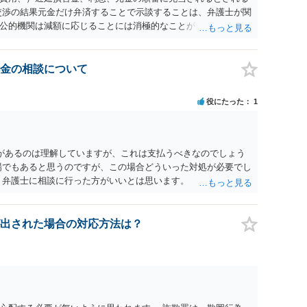
交渉の結果元金だけ弁済することで示談することは、弁護士が関
公的機関は減額に応じることには消極的なことが多いものの、
る意義は十分にあると思います。
金の相談について
役にたった
1
があるのは理解していますが、これは支払うべきなのでしょう
場でもあると思うのですが、この場合どういった対処が必要でし
、弁護士に相談に行った方がいいとは思います。 そもそも、
れる可能性もあります。 ＞100万を支払わず穏便に和解するこ
いです。相談者さんも１００万円の被害を受けたとして、１円も
できるだけ重い刑罰を与えて欲しい、と思われるのではないでし
出された場合の対応方法は？
とで支払額が下がることはありますか？ そこはあり得ます、た
すことも考えられるので、 兼ね合いは考えてみましょう。