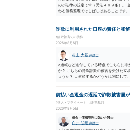
のが法律の規定です（民法４８９条）。 
わる債務整理ではしばしばあることです。
お近くの弁護士にご依頼しチャレンジなさ
詐欺に利用された口座の責任と和解
#詐欺被害での債務
2026年8月6日
村山 大基
弁護士
>通帳など送付している時点でこちらに非
か？ こちらの特殊詐欺の被害を受けた立
ょうか？ →依頼するかどうかは別にして
特殊詐欺関係なく旦那さんの行為は法に触
とは可能でしょうか？ →一般的には難し
払わないで和解したいと言われたら、 
前払い金返金の遅延で詐欺被害届が
ょうか。 ＞弁護士さんに入ってもらうこ
#個人・プライベート
#刑事裁判
だ、弁護士費用かけるならその分賠償に回
2026年8月5日
借金・債務整理に強い弁護士
白井 弘昭
弁護士