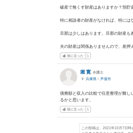
破産で無くす財産はありますか？預貯金
特に相談者の財産がなければ、特にはな
旦那は少しはあります。旦那の財産も差
夫の財産は関係ありませんので、差押
役に立った
1
堀 寛
弁護士
兵庫県
>
芦屋市
債務額と収入の比較で任意整理が難し
るかと思います。
役に立った
1
この投稿は、2021年10月7日