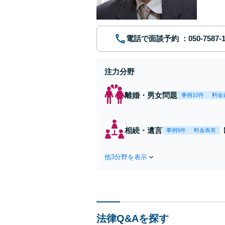
電話で面談予約
注力分野
離婚・男女問題
事例10件
料金
相続・遺言
事例9件
料金表有
他3分野を表示
法律Q&Aを探す