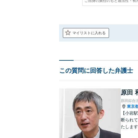
ご自身の責任のもと適法性・有
マイリストに入れる
この質問に回答した弁護士
原田 
原田綜合
東京
【小岩駅
断られて
たします
動産業界