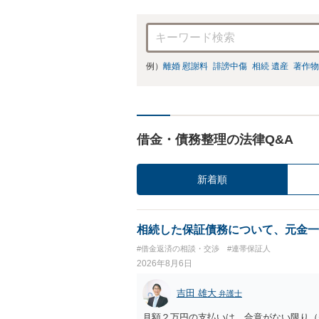
例）
離婚 慰謝料
誹謗中傷
相続 遺産
著作物
借金・債務整理の法律Q&A
新着順
相続した保証債務について、元金一
#借金返済の相談・交渉
#連帯保証人
2026年8月6日
吉田 雄大
弁護士
月額２万円の支払いは、合意がない限り（