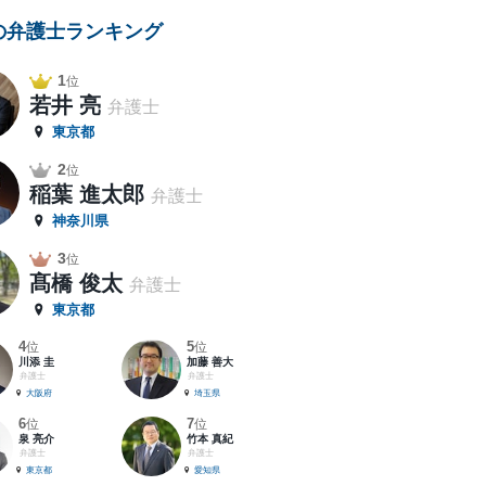
の弁護士ランキング
1
位
若井 亮
弁護士
東京都
2
位
稲葉 進太郎
弁護士
神奈川県
3
位
髙橋 俊太
弁護士
東京都
4
5
位
位
川添 圭
加藤 善大
弁護士
弁護士
大阪府
埼玉県
6
7
位
位
泉 亮介
竹本 真紀
弁護士
弁護士
東京都
愛知県