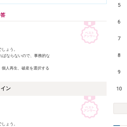
5
回答
6
7
しょう。

8
ればならないので、事務的な

個人再生、破産を選択する

9
10
ライン
しょう。
