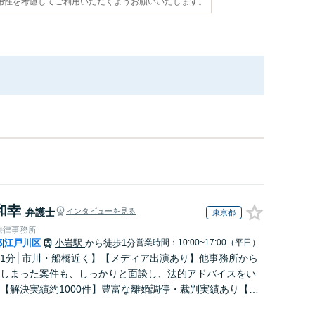
用性を考慮してご利用いただくようお願いいたします。
和幸
弁護士
インタビューを見る
東京都
法律事務所
都
江戸川区
小岩駅
から徒歩1分
営業時間：10:00~17:00（平日）
|
1分│市川・船橋近く】【メディア出演あり】他事務所から
しまった案件も、しっかりと面談し、法的アドバイスをい
【解決実績約1000件】豊富な離婚調停・裁判実績あり【不
出身】豊富な専門知識あり