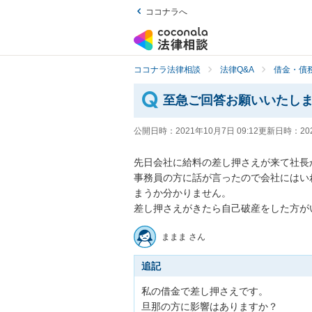
ココナラへ
ココナラ法律相談
法律Q&A
借金・債
至急ご回答お願いいたし
公開日時：
2021年10月7日 09:12
更新日時：
20
先日会社に給料の差し押さえが来て社長か
事務員の方に話が言ったので会社にはい
まうか分かりません。

差し押さえがきたら自己破産をした方が
ままま さん
追記
私の借金で差し押さえです。

旦那の方に影響はありますか？