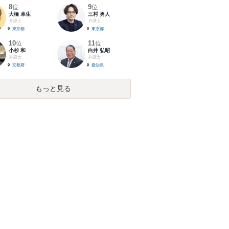
8
9
位
位
大橋 卓生
三村 勇人
弁護士
弁護士
東京都
東京都
10
11
位
位
小杉 和
白井 弘昭
弁護士
弁護士
京都府
愛知県
もっと見る