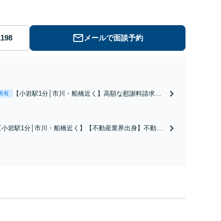
メールで面談予約
【小岩駅1分│市川・船橋近く】高額な慰謝料請求の
表有
回避、裁判提起前の和解、子の認知と養育費請求な
ど実績多数【不動産業界出身】知見を活かし、持ち
家の財産分与に対応！離婚に関するお悩みは、お気
【小岩駅1分│市川・船橋近く】【不動産業界出身】不動産
軽にご相談ください【メディア出演】【早朝・夜間
を含む複雑な相続の手続き、遺言書作成に強みあり！【江
対応可】
戸川区内出張サービス実施中】来所が難しい地域の皆さま
も、気兼ねなくお問い合わせください【メディア出演】
【早朝・夜間・休日対応可】