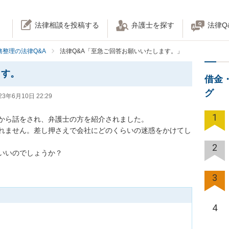
法律相談を投稿する
弁護士を探す
法律Q
務整理の法律Q&A
法律Q&A「至急ご回答お願いいたします。」
ます。
借金
グ
23年6月10日 22:29
1
ら話をされ、弁護士の方を紹介されました。

れません。差し押さえで会社にどのくらいの迷惑をかけてし
2
いいのでしょうか？
3
4